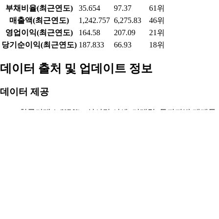
항목
현재 종목
업종 평균
업종 내 순위
시가총액
4,793.533
15,758.66
23위
PER(최근4분기)
25.512
14.1
19위
PBR
3.392
1.92
21위
ROE(최근4분기)
15.307
-9.43
7위
배당수익률(최근연도)
0.686
2.04
28위
영업이익률(최근연도)
13.243
-11.74
12위
순이익률(최근연도)
15.114
-11.99
10위
부채비율(최근연도)
35.654
97.37
61위
매출액(최근연도)
1,242.757
6,275.83
46위
영업이익(최근연도)
164.58
207.09
21위
당기순이익(최근연도)
187.833
66.93
18위
데이터 출처 및 업데이트 정보
데이터 제공