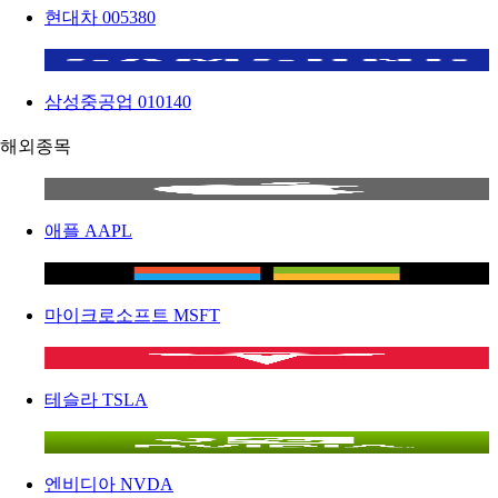
현대차
005380
삼성중공업
010140
해외종목
애플
AAPL
마이크로소프트
MSFT
테슬라
TSLA
엔비디아
NVDA