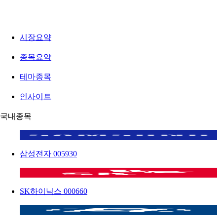
시장요약
종목요약
테마종목
인사이트
국내종목
삼성전자
005930
SK하이닉스
000660