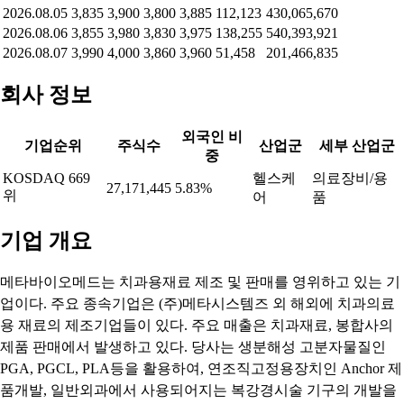
2026.08.05
3,835
3,900
3,800
3,885
112,123
430,065,670
2026.08.06
3,855
3,980
3,830
3,975
138,255
540,393,921
2026.08.07
3,990
4,000
3,860
3,960
51,458
201,466,835
회사 정보
외국인 비
기업순위
주식수
산업군
세부 산업군
중
KOSDAQ 669
헬스케
의료장비/용
27,171,445
5.83%
위
어
품
기업 개요
메타바이오메드는 치과용재료 제조 및 판매를 영위하고 있는 기
업이다. 주요 종속기업은 (주)메타시스템즈 외 해외에 치과의료
용 재료의 제조기업들이 있다. 주요 매출은 치과재료, 봉합사의
제품 판매에서 발생하고 있다. 당사는 생분해성 고분자물질인
PGA, PGCL, PLA등을 활용하여, 연조직고정용장치인 Anchor 제
품개발, 일반외과에서 사용되어지는 복강경시술 기구의 개발을