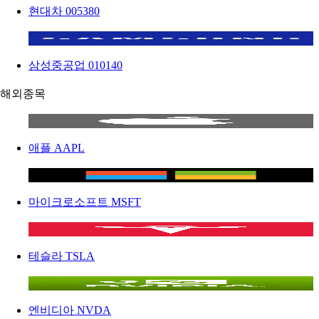
현대차
005380
삼성중공업
010140
해외종목
애플
AAPL
마이크로소프트
MSFT
테슬라
TSLA
엔비디아
NVDA