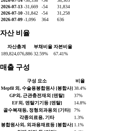
2026-07-14
-38,338
-54
38,303
2026-07-13
-31,669
-54
31,834
2026-07-10
-31,842
-54
31,258
2026-07-09
-1,096
364
636
자산 비율
자산총계
부채비율
자본비율
189,824,076,886
32.59%
67.41%
매출 구성
구성 요소
비율
Mepfil 외, 수술용봉합원사 [봉합사]
38.4%
GP외, 근관충전재외 [덴탈]
37%
EF외, 덴탈기기등 [덴탈]
14.8%
골수복재등, 정형외과용외 [기타]
7%
각종의료용, 기타
1.3%
봉합원사외, 외과용재료등 [봉합사]
1.1%