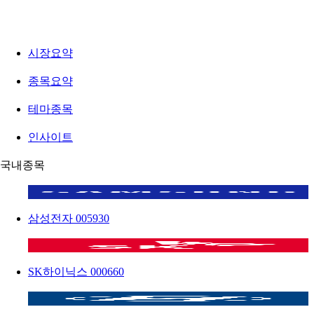
시장요약
종목요약
테마종목
인사이트
국내종목
삼성전자
005930
SK하이닉스
000660