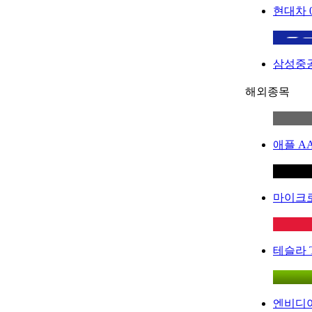
현대차
삼성중
해외종목
애플
A
마이크
테슬라
엔비디