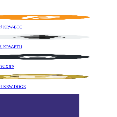
인
KRW-BTC
움
KRW-ETH
RW-XRP
인
KRW-DOGE