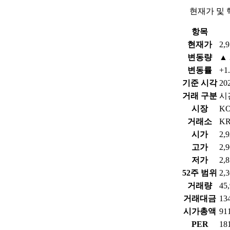
현재가 및 
항목
현재가
2,
변동량
▲ 
변동률
+1
기준 시각
202
거래 구분
시
시장
K
거래소
K
시가
2,
고가
2,
저가
2,
52주 범위
2,
거래량
45
거래대금
13
시가총액
9
PER
18