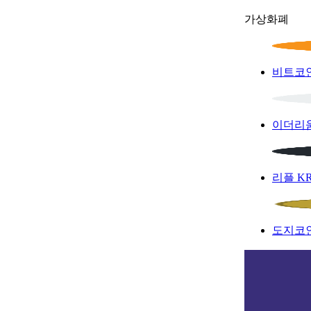
가상화폐
비트코
이더리
리플
K
도지코