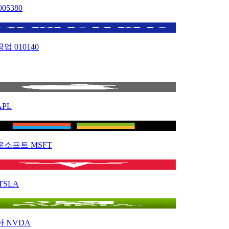
005380
공업
010140
APL
로소프트
MSFT
TSLA
아
NVDA