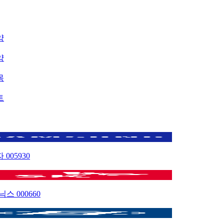
약
약
목
트
자
005930
이닉스
000660