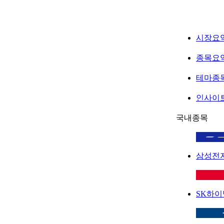
시장요
종목요
테마종
인사이
국내종목
삼성전
SK하