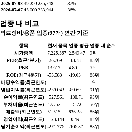
2026-07-08
39,250
235,748
1.37%
2026-07-07
43,000
233,944
1.36%
업종 내 비교
의료장비/용품 업종(97개) 연간 기준
항목
현재 종목
업종 평균
업종 내 순위
시가총액
7,225.367
2,549.47
9위
PER(최근4분기)
-26.769
-13.78
83위
PBR
13.617
4.86
5위
ROE(최근4분기)
-53.583
-19.03
86위
배당수익률(최근연도)
-
-
-위
영업이익률(최근연도)
-239.043
-89.69
91위
순이익률(최근연도)
-527.561
-138.71
93위
부채비율(최근연도)
47.753
115.72
50위
매출액(최근연도)
51.515
836.28
86위
영업이익(최근연도)
-123.144
10.49
84위
당기순이익(최근연도)
-271.776
-106.87
88위