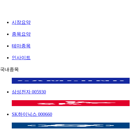
시장요약
종목요약
테마종목
인사이트
국내종목
삼성전자
005930
SK하이닉스
000660