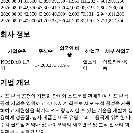
2026.08.04
39,300
43,850
39,150
41,950
111,282
4,681,907,250
2026.08.05
42,350
43,300
41,550
42,050
66,319
2,802,706,650
2026.08.06
42,550
43,200
40,000
42,000
70,831
2,944,611,200
2026.08.07
40,000
41,200
38,700
41,200
81,170
3,221,857,850
회사 정보
외국인 비
기업순위
주식수
산업군
세부 산업군
중
KOSDAQ 117
헬스케
의료장비/용
17,203,255
8.69%
위
어
품
기업 개요
세포 분석 공정의 자동화 장비와 소모품을 판매하며 세포 분석
공정 사업을 영위하고 있다. 세계 최초로 세포 분석 공정을 자동
화하고 재현성을 획기적으로 향상시킬 수 있는 기술을 개발해 상
용화에 성공함. 당사 제품은 미국 유럽 그리고 중국에 위치한 다
수의 글로벌 제약사 및 바이오텍의 세포연구 및 분석 전처리 과
정에서 사용되고 있다.