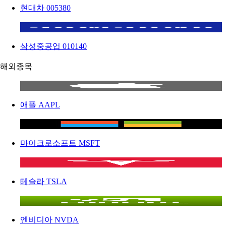
현대차
005380
삼성중공업
010140
해외종목
애플
AAPL
마이크로소프트
MSFT
테슬라
TSLA
엔비디아
NVDA