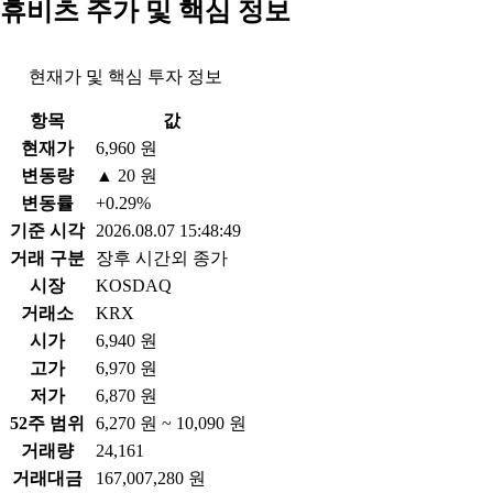
휴비츠 주가 및 핵심 정보
현재가 및 핵심 투자 정보
항목
값
현재가
6,960 원
변동량
▲ 20 원
변동률
+0.29%
기준 시각
2026.08.07 15:48:49
거래 구분
장후 시간외 종가
시장
KOSDAQ
거래소
KRX
시가
6,940 원
고가
6,970 원
저가
6,870 원
52주 범위
6,270 원 ~ 10,090 원
거래량
24,161
거래대금
167,007,280 원