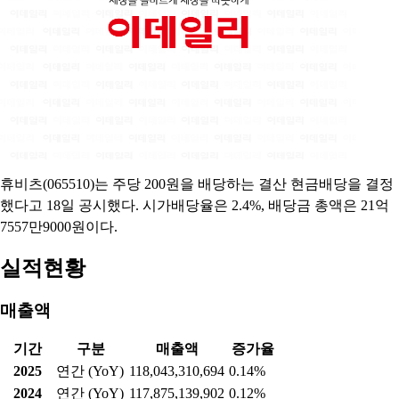
<코스피 공시>▲셀트리온(068270)= 일라이릴리로부터 미국 현
지 생산 시설 4600억 원에 인수 ▲파라다이스(034230)=그랜드하
얏트 인천 웨스트타워 2100억 원에 취득 ▲LIG넥스원(079550)=
방위사업청과 851억 원 규모 천궁-II 유도탄 공급 계약 ▲아
휴비츠, 주당 200원 결산 현금배당
2025.02.18 16:08:26