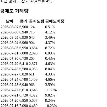
자산총계
부채비율
자본비율
229,967,492,287
50.26%
49.74%
매출 구성
구성 요소
비율
안과용진단기
34%
렌즈가공기
23%
자동검안기
17%
리플렉터
11%
기타
10%
자동렌즈미터
5%
공매도 현황
최근 공매도 거래량: 124 (0.51%)
최근 공매도 잔고: 43,435 (0.4%)
공매도 거래량