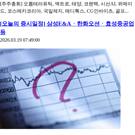
[주주총회] 오름테라퓨틱, 액트로, 태양, 코렌텍, 시선AI, 위메이
드, 코스메카코리아, 국일제지, 메디톡스, CG인바이츠, 골프...
[오늘의 증시일정] 삼성E&Aㆍ한화오션ㆍ효성중공업
등
2026.03.19 07:49:00