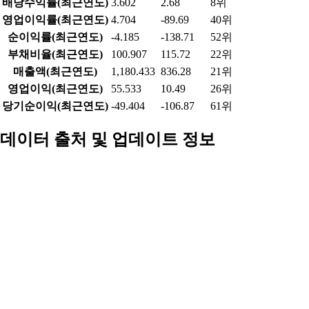
2026-07-16
7,090
35,950
0.33%
2026-07-15
7,260
51,728
0.48%
2026-07-14
7,250
49,412
0.45%
2026-07-13
7,200
52,805
0.49%
2026-07-10
7,230
54,274
0.50%
2026-07-09
7,090
60,408
0.56%
2026-07-08
7,110
57,642
0.53%
2026-07-07
7,230
56,830
0.52%
업종 내 비교
의료장비/용품 업종(97개) 연간 기준
항목
현재 종목
업종 평균
업종 내 순위
시가총액
754.926
2,549.47
50위
PER(최근4분기)
-95.722
-13.78
94위
PBR
0.681
4.86
74위
ROE(최근4분기)
-4.5
-19.03
53위
배당수익률(최근연도)
3.602
2.68
8위
영업이익률(최근연도)
4.704
-89.69
40위