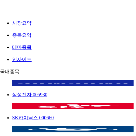
시장요약
종목요약
테마종목
인사이트
국내종목
삼성전자
005930
SK하이닉스
000660