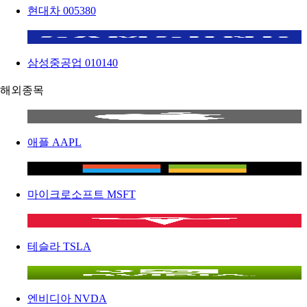
현대차
005380
삼성중공업
010140
해외종목
애플
AAPL
마이크로소프트
MSFT
테슬라
TSLA
엔비디아
NVDA