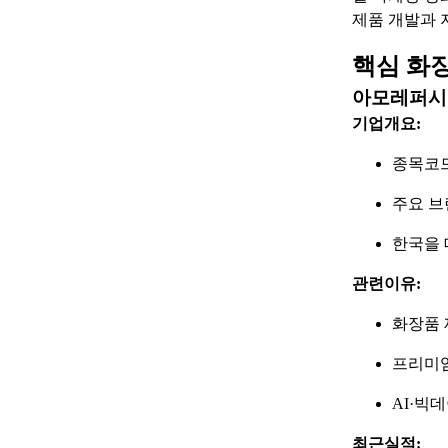
제품 개발과 
핵심 화
아모레퍼시픽
기업개요:
종목코드:
주요 브
한국을 
관련이유:
화장품 
프리미엄
AI·빅
최근실적: