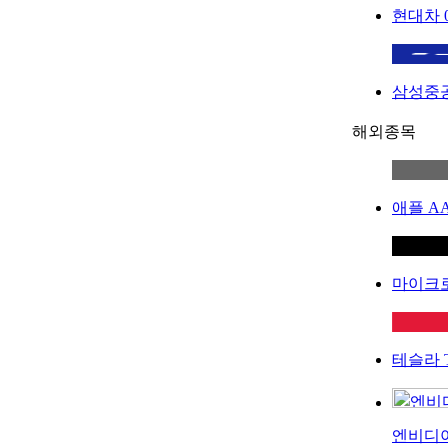
현대차
삼성중
해외종목
애플
A
마이크
테슬라
엔비디