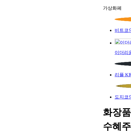
가상화폐
비트코
이더리
리플
K
도지코
화장품 
수혜주