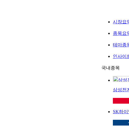
시장요
종목요
테마종
인사이
국내종목
삼성전
SK하