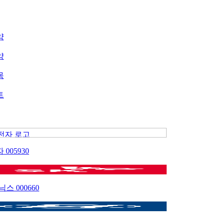
약
약
목
트
자
005930
이닉스
000660