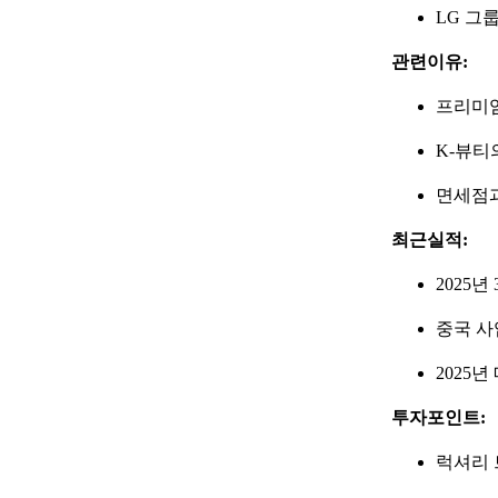
LG 그
관련이유:
프리미엄
K-뷰티
면세점과
최근실적:
2025년
중국 사
2025년
투자포인트:
럭셔리 