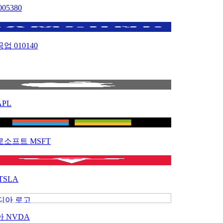
005380
공업
010140
APL
로소프트
MSFT
TSLA
아
NVDA