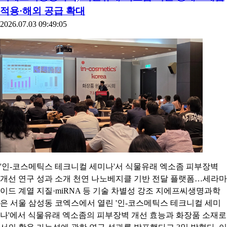
적용·해외 공급 확대
2026.07.03 09:49:05
'인-코스메틱스 테크니컬 세미나'서 식물유래 엑소좀 피부장벽
개선 연구 성과 소개 천연 나노베지클 기반 전달 플랫폼…세라마
이드 계열 지질·miRNA 등 기술 차별성 강조 지에프씨생명과학
은 서울 삼성동 코엑스에서 열린 '인-코스메틱스 테크니컬 세미
나'에서 식물유래 엑소좀의 피부장벽 개선 효능과 화장품 소재로