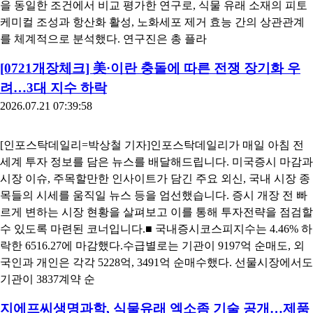
을 동일한 조건에서 비교 평가한 연구로, 식물 유래 소재의 피토
케미컬 조성과 항산화 활성, 노화세포 제거 효능 간의 상관관계
를 체계적으로 분석했다. 연구진은 총 플라
[0721개장체크] 美·이란 충돌에 따른 전쟁 장기화 우
려…3대 지수 하락
2026.07.21 07:39:58
[인포스탁데일리=박상철 기자]인포스탁데일리가 매일 아침 전
세계 투자 정보를 담은 뉴스를 배달해드립니다. 미국증시 마감과
시장 이슈, 주목할만한 인사이트가 담긴 주요 외신, 국내 시장 종
목들의 시세를 움직일 뉴스 등을 엄선했습니다. 증시 개장 전 빠
르게 변하는 시장 현황을 살펴보고 이를 통해 투자전략을 점검할
수 있도록 마련된 코너입니다.■ 국내증시코스피지수는 4.46% 하
락한 6516.27에 마감했다.수급별로는 기관이 9197억 순매도, 외
국인과 개인은 각각 5228억, 3491억 순매수했다. 선물시장에서도
기관이 3837계약 순
지에프씨생명과학, 식물유래 엑소좀 기술 공개…제품