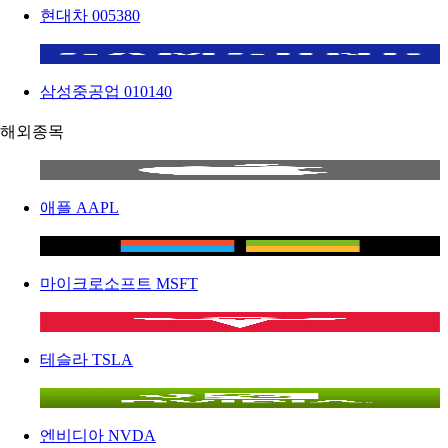
현대차
005380
삼성중공업
010140
해외종목
애플
AAPL
마이크로소프트
MSFT
테슬라
TSLA
엔비디아
NVDA