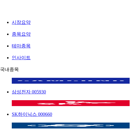
시장요약
종목요약
테마종목
인사이트
국내종목
삼성전자
005930
SK하이닉스
000660