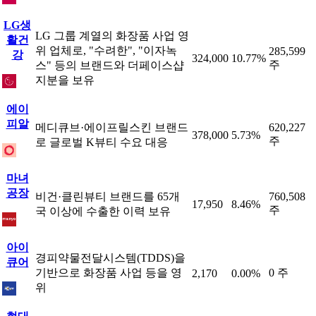
LG생
LG 그룹 계열의 화장품 사업 영
활건
위 업체로, "수려한", "이자녹
285,599
강
324,000
10.77%
주
스" 등의 브랜드와 더페이스샵
지분을 보유
에이
피알
메디큐브·에이프릴스킨 브랜드
620,227
378,000
5.73%
주
로 글로벌 K뷰티 수요 대응
마녀
공장
비건·클린뷰티 브랜드를 65개
760,508
17,950
8.46%
주
국 이상에 수출한 이력 보유
아이
경피약물전달시스템(TDDS)을
큐어
기반으로 화장품 사업 등을 영
0 주
2,170
0.00%
위