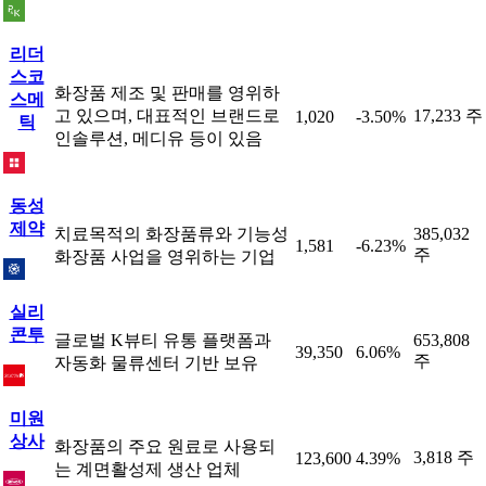
리더
스코
화장품 제조 및 판매를 영위하
스메
고 있으며, 대표적인 브랜드로
17,233 주
1,020
-3.50%
틱
인솔루션, 메디유 등이 있음
동성
제약
치료목적의 화장품류와 기능성
385,032
1,581
-6.23%
주
화장품 사업을 영위하는 기업
실리
콘투
글로벌 K뷰티 유통 플랫폼과
653,808
39,350
6.06%
주
자동화 물류센터 기반 보유
미원
상사
화장품의 주요 원료로 사용되
3,818 주
123,600
4.39%
는 계면활성제 생산 업체