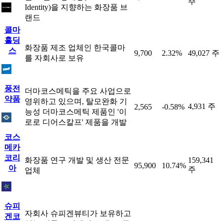
주
Identity)을 지향하는 화장품 브
랜드
콜마
홀딩
화장품 제조 업체인 한국콜마
스
9,700
2.32%
49,027 주
를 자회사로 보유
풍전
더마코스메틱을 주요 사업으로
약품
영위하고 있으며, 탈모완화 기
4,931 주
2,565
-0.58%
능성 더마코스메틱 제품인 '이
로로 디어스칼프' 제품을 개발
코스
메카
코리
화장품 연구 개발 및 생산 전문
159,341
95,900
10.74%
아
주
업체
슈피
자회사 슈피겐뷰티가 보유하고
겐코