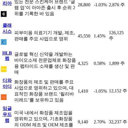
있는 전문 스킨케어 브랜드 ‘글
리아
28,800
-1.03%
2,876 주
램 업’이 아마존 출시 후 순위 2
위를 기록한 바 있음
클래
시스
피부미용 의료기기 개발, 제조,
126,125
45,550
1.45%
주
판매를 주요 사업으로 영위
HLB
글로벌 혁신 신약을 개발하는
펩
바이오소재 전문업체로 화장품
4,325
0.58%
1,899 주
용 펩타이드 소재를 생산 및 판
매
디와
화장품의 제조 및 판매를 주요
이디
사업으로 영위하고 있으며, 대
12,152 주
1,410
-1.05%
표적인 화장품 브랜드 ‘릴리바
이레드’를 보유하고 있음
잉글
미국 내에서 화장품 제조업을
우드
영위하고 있으며, 기초화장품
랩
9,140
2.70%
32,237 주
의 ODM 제조 및 OEM 제조를