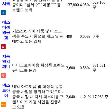
529,100
시픽
중이며 "설화수" "마몽드" 등
137,800
4.95%
주
브랜드 보유
에스
디생
기초스킨케어 제품 및 마스크
명공
팩을 주요 제품으로 제조 및 판
0 주
499
0.00%
학
매하고 있는 업체
지놈
앤컴
마이크로바이옴 화장품 브랜드
381,531
퍼니
3,600
0.56%
주
유이크를 운영
넥스
네일 아트제품 및 화장품 유통
트아
공급 사업을 영위하고 있으며,
이
중국 시장 내 자체 피부미용 프
2,040
-1.21%
17,968 주
렌차이즈 가맹 사업을 진행하
고 있음