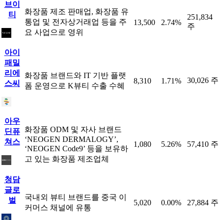
브이
화장품 제조 판매업, 화장품 유
티
251,834
통업 및 전자상거래업 등을 주
13,500
2.74%
주
요 사업으로 영위
아이
패밀
리에
화장품 브랜드와 IT 기반 플랫
30,026 주
8,310
1.71%
스씨
폼 운영으로 K뷰티 수출 수혜
아우
화장품 ODM 및 자사 브랜드
딘퓨
‘NEOGEN DERMALOGY’,
쳐스
1,080
5.26%
57,410 주
‘NEOGEN Code9’ 등을 보유하
고 있는 화장품 제조업체
청담
글로
국내외 뷰티 브랜드를 중국 이
벌
5,020
0.00%
27,884 주
커머스 채널에 유통