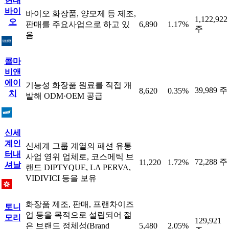
현대
바이
바이오 화장품, 양모제 등 제조,
1,122,922
오
판매를 주요사업으로 하고 있
6,890
1.17%
주
음
콜마
비앤
에이
기능성 화장품 원료를 직접 개
39,989 주
8,620
0.35%
치
발해 ODM·OEM 공급
신세
계인
신세계 그룹 계열의 패션 유통
터내
사업 영위 업체로, 코스메틱 브
72,288 주
11,220
1.72%
셔날
랜드 DIPTYQUE, LA PERVA,
VIDIVICI 등을 보유
화장품 제조, 판매, 프랜차이즈
토니
업 등을 목적으로 설립되어 젊
모리
129,921
은 브랜드 정체성(Brand
5,480
2.05%