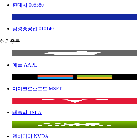
현대차
005380
삼성중공업
010140
해외종목
애플
AAPL
마이크로소프트
MSFT
테슬라
TSLA
엔비디아
NVDA