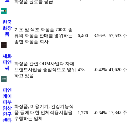
드
화장품 원료를 공급
한국
화장
기초 및 색조 화장품 700여 종
품
류의 화장품 판매를 영위하는
6,400
3.56%
57,533 주
종합 화장품 회사
세화
피앤
화장품 관련 ODM사업과 자체
씨
브랜드사업을 중점적으로 영위
478
-0.42%
41,620 주
하고 있음
피엔
케이
피부
화장품, 미용기기, 건강기능식
임상
품 등에 대한 인체적용시험을
17,342 주
1,776
-0.34%
연구
수행하는 업체
센타