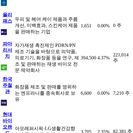
올리
두피 및 헤어 케이 제품과 주름
패스
개선, 미백효과, 스킨케어 제품
0 주
1,651
0.00%
을 판매하는 기업
파마
자가재생 촉진제인 PDRN/PN
리서
제조 기술을 바탕으로 의약품,
221,014
치
의료기기, 화장품 등을 연구, 제
394,500
4.37%
주
조 및 판매하는 재생 바이오 전
문 제약회사
한국
주철
화장품 제조 및 판매를 영위하
관
는 엔프라니를 종속회사로 보
6,600
0.00%
7,210 주
유
현대
바이
오랜
아모레퍼시픽·LG생활건강향
82,381 주
3,705
2.35%