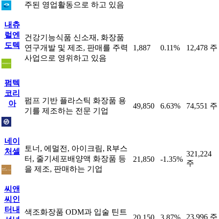
주된 영업활동으로 하고 있음
내츄
럴엔
건강기능식품 신소재, 화장품
도텍
연구개발 및 제조, 판매를 주력
1,887
0.11%
12,478 주
사업으로 영위하고 있음
펌텍
코리
펌프 기반 플라스틱 화장품 용
아
49,850
6.63%
74,551 주
기를 제조하는 전문 기업
네이
토너, 에멀전, 아이크림, R부스
처셀
321,224
터, 줄기세포배양액 화장품 등
21,850
-1.35%
주
을 제조, 판매하는 기업
씨앤
씨인
터내
색조화장품 ODM과 입술 틴트
23,996 주
20,150
3.87%