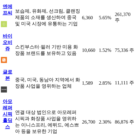
엔에
보습제, 유화제, 선크림, 클랜징
프씨
261,370
제품의 소재를 생산하여 중국
6,360
5.65%
주
및 미국 시장에 유통하는 기업
바이
오비
스킨부스터·필러 기반 미용 화
쥬
10,660
1.52%
75,336 주
장품 브랜드를 보유하고 있음
글로
본
중국, 미국, 동남아 지역에서 화
11,111 주
1,589
2.85%
장품 사업을 영위하는 업체
아모
레퍼
연결 대상 법인으로 아모레퍼
시픽
시픽과 화장품 사업을 영위하
홀딩
26,700
2.30%
86,876 주
는 이니스프리, 에뛰드, 에스쁘
스
아 등을 보유한 기업