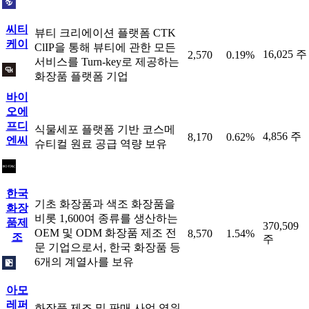
씨티
뷰티 크리에이션 플랫폼 CTK
케이
ClIP을 통해 뷰티에 관한 모든
16,025 주
2,570
0.19%
서비스를 Turn-key로 제공하는
화장품 플랫폼 기업
바이
오에
프디
식물세포 플랫폼 기반 코스메
4,856 주
8,170
0.62%
엔씨
슈티컬 원료 공급 역량 보유
한국
기초 화장품과 색조 화장품을
화장
비롯 1,600여 종류를 생산하는
품제
370,509
OEM 및 ODM 화장품 제조 전
8,570
1.54%
조
주
문 기업으로서, 한국 화장품 등
6개의 계열사를 보유
아모
레퍼
화장품 제조 및 판매 사업 영위