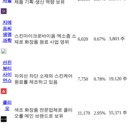
셔널
제품 기획·생산 역량 보유
지에
프씨
생명
스킨마이크로바이옴·엑소좀 소
3,803 주
6,020
0.67%
과학
재로 화장품 원료 사업 영위
선진
뷰티
사이
자외선 차단 소재와 스킨케어
19,120 주
7,750
0.78%
언스
원료를 제조하고 있음
클리
오
색조 화장품 전문업체로 클리
55,371 주
11,170
2.95%
오를 메인 브랜드로 보유