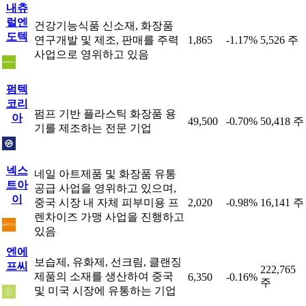
내츄
럴엔
건강기능식품 신소재, 화장품
도텍
연구개발 및 제조, 판매를 주력
1,865
-1.17%
5,526 주
사업으로 영위하고 있음
펌텍
코리
펌프 기반 플라스틱 화장품 용
아
49,500
-0.70%
50,418 주
기를 제조하는 전문 기업
넥스
네일 아트제품 및 화장품 유통
트아
공급 사업을 영위하고 있으며,
이
중국 시장 내 자체 피부미용 프
2,020
-0.98%
16,141 주
렌차이즈 가맹 사업을 진행하고
있음
엔에
보습제, 유화제, 선크림, 클랜징
프씨
222,765
제품의 소재를 생산하여 중국
6,350
-0.16%
주
및 미국 시장에 유통하는 기업