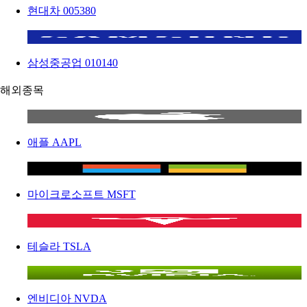
현대차
005380
삼성중공업
010140
해외종목
애플
AAPL
마이크로소프트
MSFT
테슬라
TSLA
엔비디아
NVDA