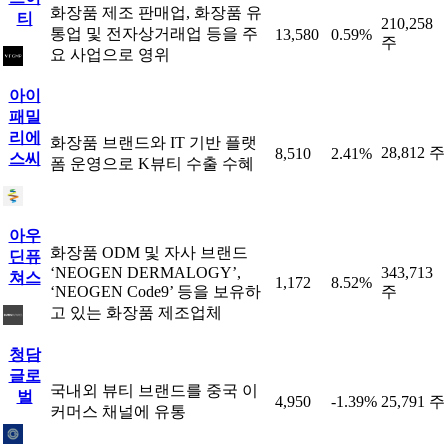
화장품 제조 판매업, 화장품 유
티
210,258
통업 및 전자상거래업 등을 주
13,580
0.59%
주
요 사업으로 영위
아이
패밀
리에
화장품 브랜드와 IT 기반 플랫
28,812 주
8,510
2.41%
스씨
폼 운영으로 K뷰티 수출 수혜
아우
화장품 ODM 및 자사 브랜드
딘퓨
‘NEOGEN DERMALOGY’,
343,713
쳐스
1,172
8.52%
‘NEOGEN Code9’ 등을 보유하
주
고 있는 화장품 제조업체
청담
글로
국내외 뷰티 브랜드를 중국 이
벌
4,950
-1.39%
25,791 주
커머스 채널에 유통