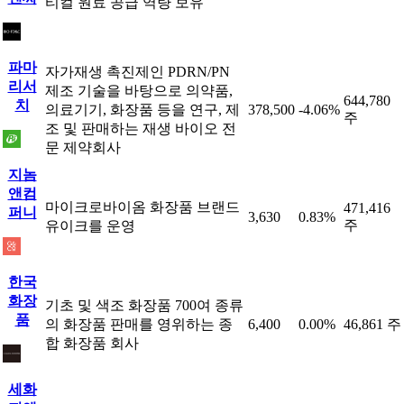
티컬 원료 공급 역량 보유
파마
자가재생 촉진제인 PDRN/PN
리서
제조 기술을 바탕으로 의약품,
644,780
치
의료기기, 화장품 등을 연구, 제
378,500
-4.06%
주
조 및 판매하는 재생 바이오 전
문 제약회사
지놈
앤컴
마이크로바이옴 화장품 브랜드
471,416
퍼니
3,630
0.83%
주
유이크를 운영
한국
화장
기초 및 색조 화장품 700여 종류
품
의 화장품 판매를 영위하는 종
6,400
0.00%
46,861 주
합 화장품 회사
세화