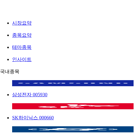
시장요약
종목요약
테마종목
인사이트
국내종목
삼성전자
005930
SK하이닉스
000660