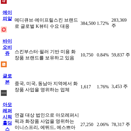
에이
피알
메디큐브·에이프릴스킨 브랜드
283,369
384,500
1.72%
주
로 글로벌 K뷰티 수요 대응
바이
오비
스킨부스터·필러 기반 미용 화
쥬
10,750
0.84%
59,837 주
장품 브랜드를 보유하고 있음
글로
본
중국, 미국, 동남아 지역에서 화
3,453 주
1,617
1.76%
장품 사업을 영위하는 업체
아모
레퍼
연결 대상 법인으로 아모레퍼시
시픽
픽과 화장품 사업을 영위하는
홀딩
27,250
2.06%
78,317 주
이니스프리, 에뛰드, 에스쁘아
스