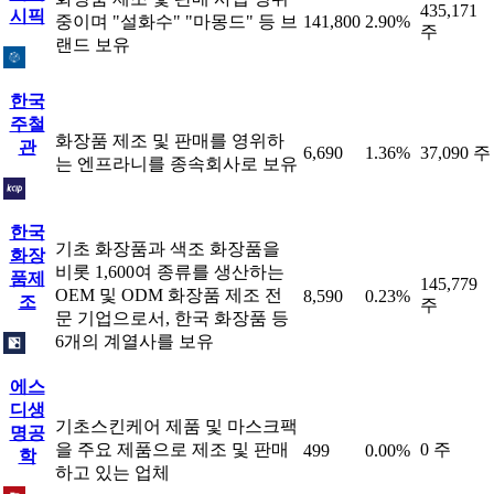
435,171
시픽
중이며 "설화수" "마몽드" 등 브
141,800
2.90%
주
랜드 보유
한국
주철
화장품 제조 및 판매를 영위하
관
6,690
1.36%
37,090 주
는 엔프라니를 종속회사로 보유
한국
기초 화장품과 색조 화장품을
화장
비롯 1,600여 종류를 생산하는
품제
145,779
OEM 및 ODM 화장품 제조 전
8,590
0.23%
조
주
문 기업으로서, 한국 화장품 등
6개의 계열사를 보유
에스
디생
기초스킨케어 제품 및 마스크팩
명공
을 주요 제품으로 제조 및 판매
0 주
499
0.00%
학
하고 있는 업체