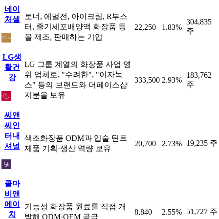
네이
토너, 에멀전, 아이크림, R부스
처셀
304,835
터, 줄기세포배양액 화장품 등
22,250
1.83%
주
을 제조, 판매하는 기업
LG생
LG 그룹 계열의 화장품 사업 영
활건
위 업체로, "수려한", "이자녹
183,762
강
333,500
2.93%
주
스" 등의 브랜드와 더페이스샵
지분을 보유
씨앤
씨인
터내
색조화장품 ODM과 입술 틴트
19,235 주
20,700
2.73%
셔널
제품 기획·생산 역량 보유
콜마
비앤
에이
기능성 화장품 원료를 직접 개
51,727 주
8,840
2.55%
치
발해 ODM·OEM 공급