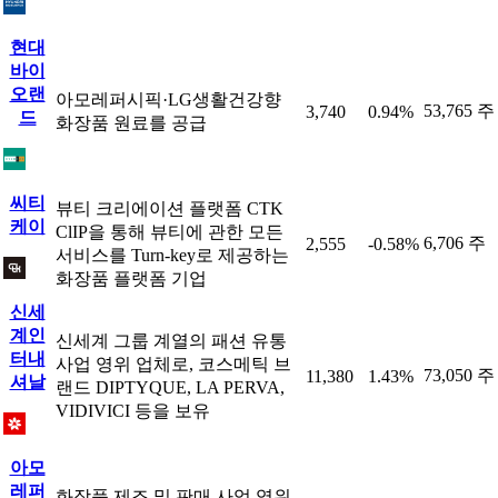
현대
바이
오랜
아모레퍼시픽·LG생활건강향
53,765 주
3,740
0.94%
드
화장품 원료를 공급
씨티
뷰티 크리에이션 플랫폼 CTK
케이
ClIP을 통해 뷰티에 관한 모든
6,706 주
2,555
-0.58%
서비스를 Turn-key로 제공하는
화장품 플랫폼 기업
신세
계인
신세계 그룹 계열의 패션 유통
터내
사업 영위 업체로, 코스메틱 브
73,050 주
11,380
1.43%
셔날
랜드 DIPTYQUE, LA PERVA,
VIDIVICI 등을 보유
아모
레퍼
화장품 제조 및 판매 사업 영위