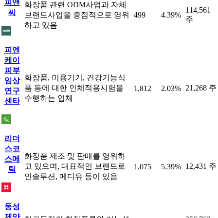
피앤
화장품 관련 ODM사업과 자체
114,561
씨
브랜드사업을 중점적으로 영위
499
4.39%
주
하고 있음
피엔
케이
피부
화장품, 미용기기, 건강기능식
임상
품 등에 대한 인체적용시험을
21,268 주
1,812
2.03%
연구
수행하는 업체
센타
리더
스코
화장품 제조 및 판매를 영위하
스메
고 있으며, 대표적인 브랜드로
12,431 주
1,075
5.39%
틱
인솔루션, 메디유 등이 있음
동성
제약