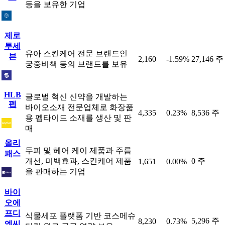
등을 보유한 기업
제로
투세
유아 스킨케어 전문 브랜드인
븐
2,160
-1.59%
27,146 주
궁중비책 등의 브랜드를 보유
HLB
글로벌 혁신 신약을 개발하는
펩
바이오소재 전문업체로 화장품
4,335
0.23%
8,536 주
용 펩타이드 소재를 생산 및 판
매
올리
두피 및 헤어 케이 제품과 주름
패스
개선, 미백효과, 스킨케어 제품
0 주
1,651
0.00%
을 판매하는 기업
바이
오에
프디
식물세포 플랫폼 기반 코스메슈
5,296 주
8,230
0.73%
엔씨