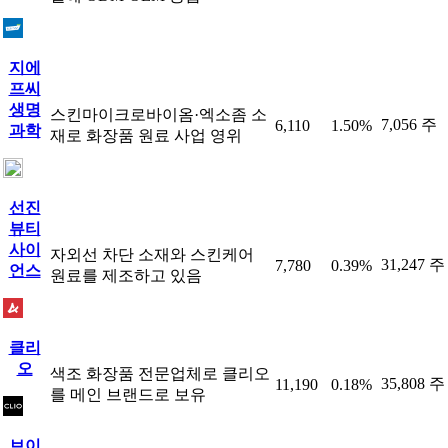
지에
프씨
생명
스킨마이크로바이옴·엑소좀 소
7,056 주
6,110
1.50%
과학
재로 화장품 원료 사업 영위
선진
뷰티
사이
자외선 차단 소재와 스킨케어
31,247 주
7,780
0.39%
언스
원료를 제조하고 있음
클리
오
색조 화장품 전문업체로 클리오
35,808 주
11,190
0.18%
를 메인 브랜드로 보유
브이