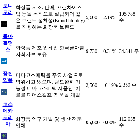
토니
화장품 제조, 판매, 프랜차이즈
모리
업 등을 목적으로 설립되어 젊
105,788
5,600
2.19%
주
은 브랜드 정체성(Brand Identity)
을 지향하는 화장품 브랜드
콜마
홀딩
화장품 제조 업체인 한국콜마를
스
9,730
0.31%
34,841 주
자회사로 보유
풍전
더마코스메틱을 주요 사업으로
약품
영위하고 있으며, 탈모완화 기
2,359 주
2,560
-0.19%
능성 더마코스메틱 제품인 '이
로로 디어스칼프' 제품을 개발
코스
메카
코리
화장품 연구 개발 및 생산 전문
112,035
95,900
0.00%
아
주
업체