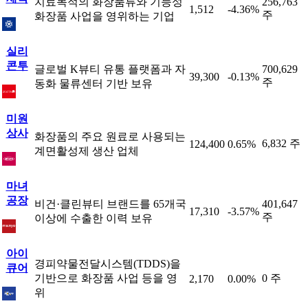
치료목적의 화장품류와 기능성
256,763
1,512
-4.36%
주
화장품 사업을 영위하는 기업
실리
콘투
글로벌 K뷰티 유통 플랫폼과 자
700,629
39,300
-0.13%
주
동화 물류센터 기반 보유
미원
상사
화장품의 주요 원료로 사용되는
6,832 주
124,400
0.65%
계면활성제 생산 업체
마녀
공장
비건·클린뷰티 브랜드를 65개국
401,647
17,310
-3.57%
주
이상에 수출한 이력 보유
아이
경피약물전달시스템(TDDS)을
큐어
기반으로 화장품 사업 등을 영
0 주
2,170
0.00%
위