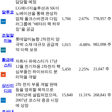
담당할 예정
LG에너지솔루션과 SK이
알루코
노베이션을 통해 완성차
업체 폴크스바겐과 다임
1,766
2.67%
778,957 주
러그룹에 "배터리 팩 하우
징"을 공급
조일알
롯데알미늄향 2차전지 양
미늄
극박 소재 대규모 공급계
982,098 주
1,015
-0.88%
약 이력 보유
황금에
자회사 유에스티가 17년
스티
12월 전기차용 2차전지 핵
21,047 주
5,450
2.25%
심부품인 하이브리드 분
리막을 개발
2차 전지 부품 개발 판매
상신이
등을 영위할 목적으로
디피
1992년에 설립되었으며,
15,840
11.31%
268,841 주
2007년 코스닥 증권 시장
에 상장
조선내