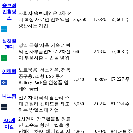
솔브레
인홀딩
자회사 솔브레인은 2차 전
스
지 핵심 재료인 전해액을
35,350
1.73%
55,661 주
생산하는 기업
삼진엘
정밀 금형/사출 기술 기반
앤디
의 전자부품업체로 2차전
57,063 주
940
2.73%
지 부품사출 사업을 영위
노트북용, 청소기용, 전동
이랜텍
공구용, 소형 ESS 등의
67,227 주
7,740
-0.39%
Battery Pack을 완성품 업
체에 공급
나노팀
전기차 배터리 열관리 소
재 갭필러·갭패드를 제조
5,050
2.02%
81,134 주
하는 방열소재 기업
2차전지 양극활물질 원료
KG케
인 고순도 황산니켈을 생
미칼
산하는 ㈜KG에너켐의 지
4,805
9.70%
841,308 주