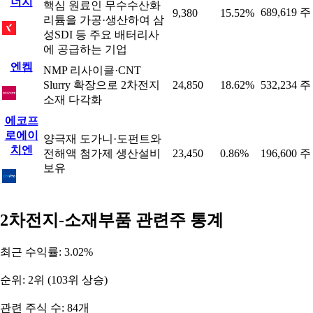
너지
핵심 원료인 무수수산화
689,619 주
9,380
15.52%
리튬을 가공·생산하여 삼
성SDI 등 주요 배터리사
에 공급하는 기업
엔켐
NMP 리사이클·CNT
Slurry 확장으로 2차전지
24,850
18.62%
532,234 주
소재 다각화
에코프
로에이
양극재 도가니·도펀트와
치엔
전해액 첨가제 생산설비
23,450
0.86%
196,600 주
보유
2차전지-소재부품 관련주 통계
최근 수익률: 3.02%
순위: 2위 (103위 상승)
관련 주식 수: 84개