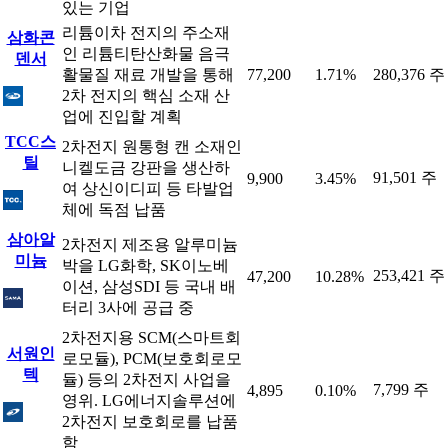
있는 기업
리튬이차 전지의 주소재
삼화콘
인 리튬티탄산화물 음극
덴서
활물질 재료 개발을 통해
77,200
1.71%
280,376 주
2차 전지의 핵심 소재 산
업에 진입할 계획
TCC스
2차전지 원통형 캔 소재인
틸
니켈도금 강판을 생산하
91,501 주
9,900
3.45%
여 상신이디피 등 타발업
체에 독점 납품
삼아알
2차전지 제조용 알루미늄
미늄
박을 LG화학, SK이노베
253,421 주
47,200
10.28%
이션, 삼성SDI 등 국내 배
터리 3사에 공급 중
2차전지용 SCM(스마트회
서원인
로모듈), PCM(보호회로모
텍
듈) 등의 2차전지 사업을
7,799 주
4,895
0.10%
영위. LG에너지솔루션에
2차전지 보호회로를 납품
함