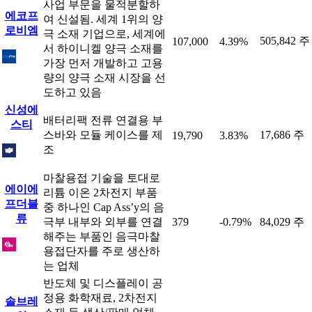
사업 부문을 물적분할하
에코프
여 신설됨. 세계 1위의 양
로비엠
극 소재 기업으로, 세계에
505,842 주
107,000
4.39%
서 하이니켈 양극 소재를
가장 먼저 개발하고 고용
량의 양극 소재 시장을 선
도하고 있음
신성에
배터리팩 전류 연결용 부
스티
스바와 모듈 케이스를 제
17,686 주
19,790
3.83%
조
마찰용접 기술을 토대로
에이에
리튬 이온 2차전지 부품
프더블
중 하나인 Cap Ass’y의 음
류
극부 내부와 외부를 연결
379
-0.79%
84,029 주
해주는 부품인 음극마찰
용접단자를 주로 생산하
는 업체
반도체 및 디스플레이 공
정용 화학재료, 2차전지
솔브레