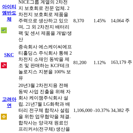
NICE그룹 계열의 2차전
아이티
지 보호회로 전문 업체. 2
엠반도
차전지 보호회로 제품을
체
주력으로 생산하고 있으
8,370
1.45%
14,064 주
며, 그 외 2차전지 배터리
팩 및 센서 제품을 개발/생
산
종속회사 에스케이씨에프
티홀딩스 주식회사 통해 2
SKC
차전지 소재인 동박을 제
163,179 주
81,200
1.12%
조 및 판매하는 KCF테크
놀로지스 지분을 100% 보
유
20년3월 2차전지용 전해
동박 사업 진출을 위해 자
회사 케이잼주식회사 설
고려아
립. 21년7월 LG화학과 배
연
터리 전구체 합작사 설립
1,106,000
-10.37%
34,382 주
을 위한 업무협약을 체결.
합작사는 양극재 원료인
프리커서(전구체) 생산을