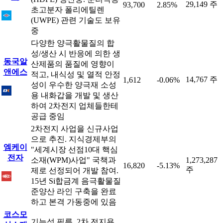
29,149 주
93,700
2.85%
초고분자 폴리에틸렌
(UWPE) 관련 기술도 보유
중
다양한 양극활물질의 합
성/생산 시 반응에 의한 생
동국알
산제품의 품질에 영향이
앤에스
적고, 내식성 및 열적 안정
14,767 주
1,612
-0.06%
성이 우수한 양극재 소성
용 내화갑을 개발 및 생산
하여 2차전지 업체들한테
공급 중임
2차전지 사업을 신규사업
으로 추진. 지식경제부의
엠케이
"세계시장 선점10대 핵심
전자
소재(WPM)사업" 국책과
1,273,287
16,820
-5.13%
주
제로 선정되어 개발 참여.
15년 Si합금계 음극활물질
준양산 라인 구축을 완료
하고 본격 가동중에 있음
코스모
기능성 필름, 2차 전지용