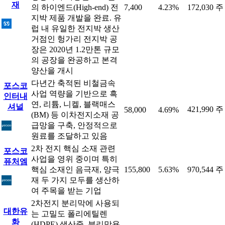
재
의 하이엔드(High-end) 전
7,400
4.23%
172,030 주
지박 제품 개발을 완료. 유
럽 내 유일한 전지박 생산
거점인 헝가리 전지박 공
장은 2020년 1.2만톤 규모
의 공장을 완공하고 본격
양산을 개시
다년간 축적된 비철금속
포스코
사업 역량을 기반으로 흑
인터내
연, 리튬, 니켈, 블랙매스
셔널
421,990 주
58,000
4.69%
(BM) 등 이차전지소재 공
급망을 구축, 안정적으로
원료를 조달하고 있음
2차 전지 핵심 소재 관련
포스코
사업을 영위 중이며 특히
퓨처엠
핵심 소재인 음극재, 양극
155,800
5.63%
970,544 주
재 두 가지 모두를 생산하
여 주목을 받는 기업
2차전지 분리막에 사용되
대한유
는 고밀도 폴리에틸렌
화
(HDPE) 생산중. 분리막용