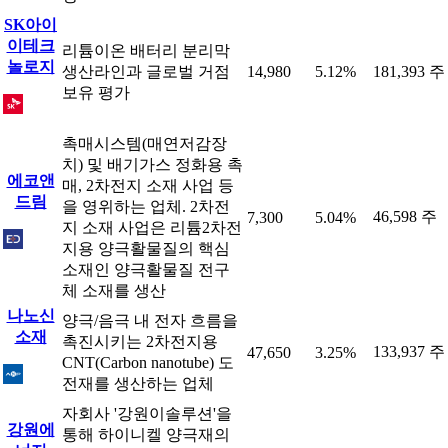
SK아이
이테크
리튬이온 배터리 분리막
놀로지
생산라인과 글로벌 거점
14,980
5.12%
181,393 주
보유 평가
촉매시스템(매연저감장
치) 및 배기가스 정화용 촉
에코앤
매, 2차전지 소재 사업 등
드림
을 영위하는 업체. 2차전
46,598 주
7,300
5.04%
지 소재 사업은 리튬2차전
지용 양극활물질의 핵심
소재인 양극활물질 전구
체 소재를 생산
나노신
양극/음극 내 전자 흐름을
소재
촉진시키는 2차전지용
133,937 주
47,650
3.25%
CNT(Carbon nanotube) 도
전재를 생산하는 업체
자회사 '강원이솔루션'을
강원에
통해 하이니켈 양극재의