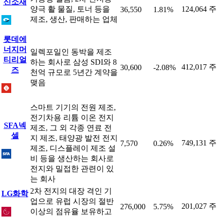
신소재
양극 활 물질, 토너 등을
124,064 주
36,550
1.81%
제조, 생산, 판매하는 업체
롯데에
너지머
일렉포일인 동박을 제조
티리얼
하는 회사로 삼성 SDI와 8
412,017 주
30,600
-2.08%
즈
천억 규모로 5년간 계약을
맺음
스마트 기기의 전원 제조,
전기차용 리튬 이온 전지
SFA넥
제조, 그 외 각종 연료 전
셀
지 제조, 태양광 발전 전지
749,131 주
7,570
0.26%
제조, 디스플레이 제조 설
비 등을 생산하는 회사로
전지와 밀접한 관련이 있
는 회사
2차 전지의 대장 격인 기
LG화학
업으로 유럽 시장의 절반
201,027 주
276,000
5.75%
이상의 점유율 보유하고