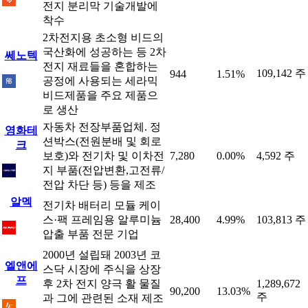
전지 분리막 기술개발에
착수
2차전지용 초소형 비드의
국산화에 성공하는 등 2차
쎄노텍
전지 재료들을 혼합하는
109,142 주
944
1.51%
공정에 사용되는 세라믹
비드제품을 주요 제품으
로 생산
자동차 전장부품업체. 정
영화테
션박스(전원분배 및 회로
크
보호)와 전기차 및 이차전
7,280
0.00%
4,592 주
지 부품(전압변환,고전류/
전압 차단 등) 등을 제조
알멕
전기차 배터리 모듈 케이
스·팩 프레임용 알루미늄
28,400
4.99%
103,813 주
압출 부품 전문 기업
2000년 설립돼 2003년 코
엘앤에
스닥 시장에 주식을 상장
프
후 2차 전지 양극 활 물질
1,289,672
90,200
13.03%
주
과 그에 관련된 소재 제조