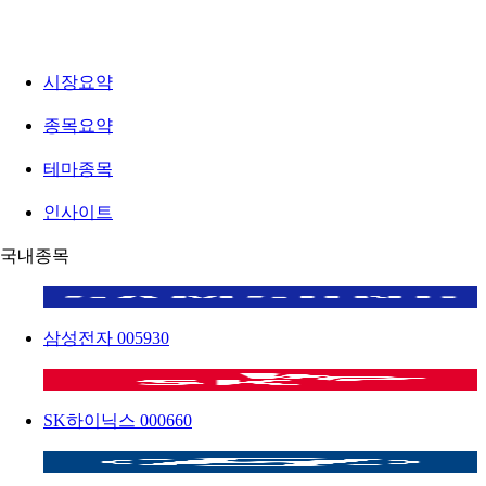
시장요약
종목요약
테마종목
인사이트
국내종목
삼성전자
005930
SK하이닉스
000660