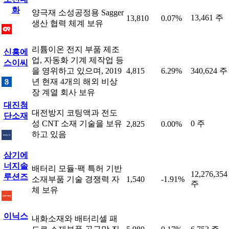
화
양극재 소성공정용 Sagger
13,461 주
13,810
0.07%
생산 협력 체계 보유
리튬이온 전지 부품 제조
신흥에
업, 자동화 기계 제작업 등
스이씨
을 영위하고 있으며, 2019
4,815
6.29%
340,624 주
년 현재 4개의 해외 비상
장 계열 회사 보유
대진첨
대전방지 코팅액과 전도
단소재
성 CNT 소재 기술을 보유
0 주
2,825
0.00%
하고 있음
삼기에
너지솔
배터리 모듈·팩 특허 기반
12,276,354
루션즈
소재부품 기술 경쟁력 자
1,540
-1.91%
주
체 보유
이닉스
내화소재와 배터리셀 패