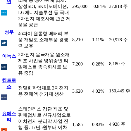
소재 등 생산/판매 업체.
인
삼성SDI, SK이노베이션,
295,000
-0.84%
37,818 주
LG에너지솔루션 등 국내
2차전지 제조사에 관련 제
품을 공급
성우
46파이 원통형 배터리 부
품 개발로 소재부품 경쟁
8,210
1.11%
20,978 주
력 보유
2차전지 음극재용 원소재
이녹스
제조 사업을 영위중인 티
8,180 주
7,200
0.28%
알에스를 종속회사로 보
유 중임
켐트로
스
정밀화학업체로 2차전지
150,449 주
3,620
4.02%
용 전해액 첨가제 생산
스테인리스 강관 제조 및
유에스
판매업체로 신규사업으로
티
이차전지 분리막 사업 진
4,928 주
1,585
0.83%
행 중. 17년5월부터 이차