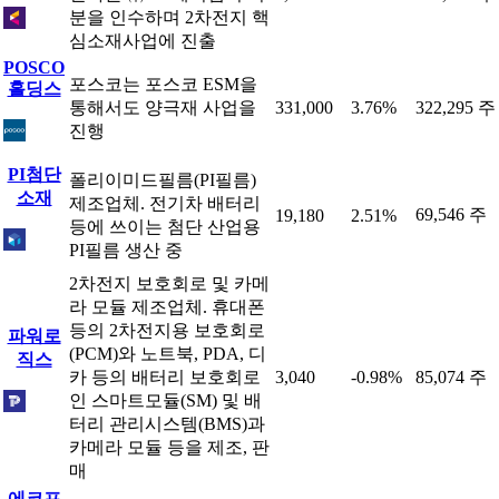
분을 인수하며 2차전지 핵
심소재사업에 진출
POSCO
포스코는 포스코 ESM을
홀딩스
통해서도 양극재 사업을
331,000
3.76%
322,295 주
진행
PI첨단
폴리이미드필름(PI필름)
소재
제조업체. 전기차 배터리
69,546 주
19,180
2.51%
등에 쓰이는 첨단 산업용
PI필름 생산 중
2차전지 보호회로 및 카메
라 모듈 제조업체. 휴대폰
등의 2차전지용 보호회로
파워로
(PCM)와 노트북, PDA, 디
직스
카 등의 배터리 보호회로
3,040
-0.98%
85,074 주
인 스마트모듈(SM) 및 배
터리 관리시스템(BMS)과
카메라 모듈 등을 제조, 판
매
에코프