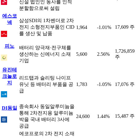
신설 법인인 동사를 인적
분할함으로써 설립
에스코
삼성SDI의 1차벤더로 2차
넥
전지 소형전지부품인 CID
17,609 주
1,964
-1.01%
를 생산 및 납품
피노
배터리 양극재·전구체를
1,726,859
생산하는 신에너지 소재
5,600
2.56%
주
기업
유진테
크놀로
리드탭과 슬리팅 나이프
지
유닛 등 배터리 부품을 공
1,783
-1.05%
17,076 주
급
종속회사 동일알루미늄을
DI동일
통해 2차전지용 알루미늄
15,487 주
24,600
1.44%
박을 국내 배터리 3사에
공급
에코프로의 2차 전지 소재