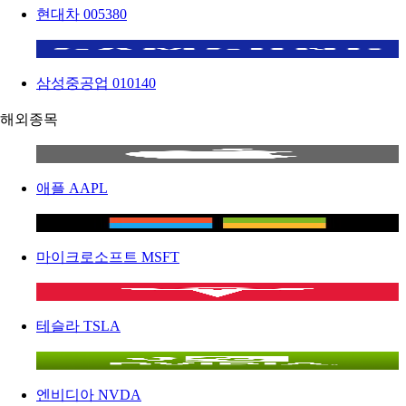
현대차
005380
삼성중공업
010140
해외종목
애플
AAPL
마이크로소프트
MSFT
테슬라
TSLA
엔비디아
NVDA