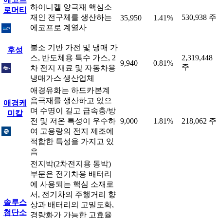
하이니켈 양극재 핵심소
로머티
재인 전구체를 생산하는
530,938 주
35,950
1.41%
에코프로 계열사
불소 기반 가전 및 냉매 가
후성
스, 반도체용 특수 가스, 2
2,319,448
9,940
0.81%
주
차 전지 재료 및 자동차용
냉매가스 생산업체
애경유화는 하드카본계
음극재를 생산하고 있으
애경케
며 수명이 길고 급속충/방
미칼
전 및 저온 특성이 우수하
9,000
1.81%
218,062 주
여 고용랑의 전지 제조에
적합한 특성을 가지고 있
음
전지박(2차전지용 동박)
부문은 전기차용 배터리
에 사용되는 핵심 소재로
서, 전기차의 주행거리 향
솔루스
상과 배터리의 고밀도화,
첨단소
경량화가 가능한 고효율