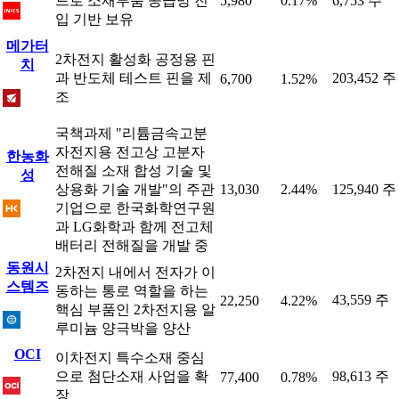
드로 소재부품 공급망 진
5,980
0.17%
6,753 주
입 기반 보유
메가터
2차전지 활성화 공정용 핀
치
과 반도체 테스트 핀을 제
203,452 주
6,700
1.52%
조
국책과제 "리튬금속고분
자전지용 전고상 고분자
한농화
전해질 소재 합성 기술 및
성
상용화 기술 개발"의 주관
13,030
2.44%
125,940 주
기업으로 한국화학연구원
과 LG화학과 함께 전고체
배터리 전해질을 개발 중
동원시
2차전지 내에서 전자가 이
스템즈
동하는 통로 역할을 하는
43,559 주
22,250
4.22%
핵심 부품인 2차전지용 알
루미늄 양극박을 양산
OCI
이차전지 특수소재 중심
으로 첨단소재 사업을 확
98,613 주
77,400
0.78%
장