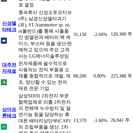
로 결정
종속회사 신성오토모티브
(주), 남경신성델타과기
신성델
(유), ST Automotive sp. zo.
타테크
o(폴란드)를 통해 사출품
120,360 주
31,150
-2.66%
인 방열판과 배터리 팩 케
이스, 부스바 등을 생산/판
매하고 있으며 주요 고객
사는 LG에너지솔루션임
전자제품에 필수적으로
대주전
사용되는 전자 부품용 소
자재료
재를 종합적으로 개발, 제
88,200
0.80%
225,388 주
조, 양산할 수 있는 전자
재료 전문 기업
삼성SDI의 2차전지 부문
협력업체로 리튬 2차전지
의 전해액 누수방지 및 절
상아프
연기능 등을 담당하는 휴
론테크
26,941 주
13,570
-1.60%
대폰 배터리상단부(CAP)
의 조립부품을 생산. 2차