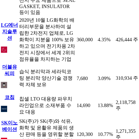
전지 주요 제품으로 SEAL
GASKET, INSULATOR
등이 있음
2020년 10월 LG화학의 배
LG에너
터리부문을 분사하여 설
지솔루
립한 2차전지 업체로, LG
션
화학이 지분을 100% 보유
360,000
4.35%
426,444 주
하고 있으며 전기차용 2차
전지 시장에서 세계 2위의
점유율을 차지하는 기업
더블유
습식 분리막과 세라믹코
씨피
팅 분리막 양산기술 경쟁
310,934 주
7,680
3.09%
력 자체 보유
코칩
칩셀 LTO 대용량 파우치
2,118,758
라인업으로 소재부품 수
14,690
13.88%
주
요 대응
SK(주)가 SK(주)와 석유,
SK이노
화학 및 윤활유 제품의 생
베이션
1,271,355
산 판매 등을 영위할 분할
120,300
10.77%
주