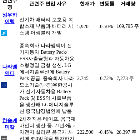
관련주
관련주 편입 사유
현재가
변동률
거래량
명
성우하
전기차 배터리 보호용 복
이텍
합소재 부품과 배터리 시
169,795 주
5,920
-0.50%
스템 어셈블리 개발
종속회사 나라엠텍이 전
기자동차 Battery Pack/
ESS사출금형과 자동차용
소형정밀 금형 생산. LG
나라엠
에너지솔루션에 Battery
앤디
Pack 공급. 종속회사 나라
2,745
-0.72%
7,273 주
모소기술(남경)유한공사
가 전기자동차용 Battery
Pack 및 ESS의 사출부품
을 생산해 LG에너지솔루
션 중국남경법인에 납품
2차전지용 테이프, 음극재
한솔케
바인더 생산 중. 21년8월 2
미칼
차전지 실리콘 음극재 사
222,500
-0.45%
28,397 주
업에 850억원을 투자하기