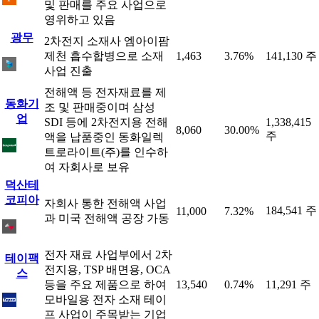
및 판매를 주요 사업으로
영위하고 있음
광무
2차전지 소재사 엠아이팜
제천 흡수합병으로 소재
1,463
3.76%
141,130 주
사업 진출
전해액 등 전자재료를 제
동화기
조 및 판매중이며 삼성
업
SDI 등에 2차전지용 전해
1,338,415
8,060
30.00%
주
액을 납품중인 동화일렉
트로라이트(주)를 인수하
여 자회사로 보유
덕산테
코피아
자회사 통한 전해액 사업
184,541 주
11,000
7.32%
과 미국 전해액 공장 가동
전자 재료 사업부에서 2차
테이팩
전지용, TSP 배면용, OCA
스
등을 주요 제품으로 하여
13,540
0.74%
11,291 주
모바일용 전자 소재 테이
프 사업이 주목받는 기업