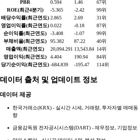
PBR
0.594
1.46
67위
ROE(최근4분기)
-5.365
-2.42
99위
배당수익률(최근연도)
2.865
2.69
31위
영업이익률(최근연도)
0.022
-0.18
87위
순이익률(최근연도)
-3.408
-1.07
99위
부채비율(최근연도)
95.382
87.22
40위
매출액(최근연도)
20,094.291
13,543.84
14위
영업이익(최근연도)
4.404
190.94
84위
당기순이익(최근연도)
-684.839
-195.47
114위
데이터 출처 및 업데이트 정보
데이터 제공
한국거래소(KRX) - 실시간 시세, 거래량, 투자자별 매매동
향
금융감독원 전자공시시스템(DART) - 재무정보, 기업정보