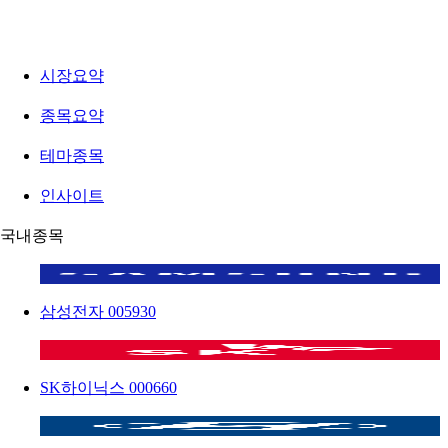
시장요약
종목요약
테마종목
인사이트
국내종목
삼성전자
005930
SK하이닉스
000660