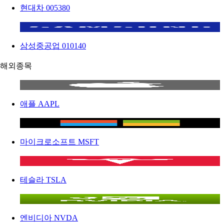
현대차
005380
삼성중공업
010140
해외종목
애플
AAPL
마이크로소프트
MSFT
테슬라
TSLA
엔비디아
NVDA