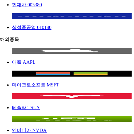
현대차
005380
삼성중공업
010140
해외종목
애플
AAPL
마이크로소프트
MSFT
테슬라
TSLA
엔비디아
NVDA