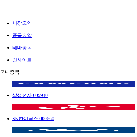
시장요약
종목요약
테마종목
인사이트
국내종목
삼성전자
005930
SK하이닉스
000660