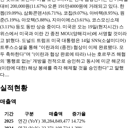
대비 200,000원(11.67%) 오른 191만4000원에 거래되고 있다. 한
켐(19.09%), 삼화콘덴서(6.71%), 코칩(9.07%), 아바텍(8.95%), 원
준(5.19%), 아모텍(5.88%), 지아이에스(3.61%), 코스모신소재
(3.11%) 등도 동반 상승 중이다. 미국은 오는 19일(현지시간) 스
위스에서 미국과 이란 간 종전 MOU(양해각서)에 서명할 것이라
고 밝혔다. 도널드 트럼프 미국 대통령은 14일 SNS(소셜미디어)
트루스소셜을 통해 "이란과의 (종전) 협상이 이제 완료됐다. 모
두 축하한다"며 "(이란과 협상 완료에 따라) 나는 호르무즈 해협
의 '통행료 없는' 개방을 전적으로 승인하고 동시에 미군 해군의
(이란에 대한) 해상 봉쇄를 즉각 해제할 것을 승인한다"고 말했
다....
실적현황
매출액
기간
구분
매출액
증가율
2025
연간 (YoY)
38,284,849,477
14.72%