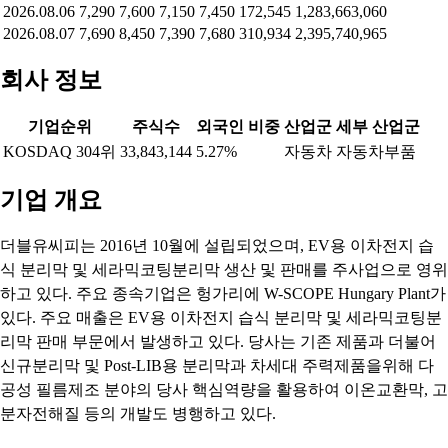
2026.08.06
7,290
7,600
7,150
7,450
172,545
1,283,663,060
2026.08.07
7,690
8,450
7,390
7,680
310,934
2,395,740,965
회사 정보
기업순위
주식수
외국인 비중
산업군
세부 산업군
KOSDAQ 304위
33,843,144
5.27%
자동차
자동차부품
기업 개요
더블유씨피는 2016년 10월에 설립되었으며, EV용 이차전지 습
식 분리막 및 세라믹코팅분리막 생산 및 판매를 주사업으로 영위
하고 있다. 주요 종속기업은 헝가리에 W-SCOPE Hungary Plant가
있다. 주요 매출은 EV용 이차전지 습식 분리막 및 세라믹코팅분
리막 판매 부문에서 발생하고 있다. 당사는 기존 제품과 더불어
신규분리막 및 Post-LIB용 분리막과 차세대 주력제품을위해 다
공성 필름제조 분야의 당사 핵심역량을 활용하여 이온교환막, 고
분자전해질 등의 개발도 병행하고 있다.