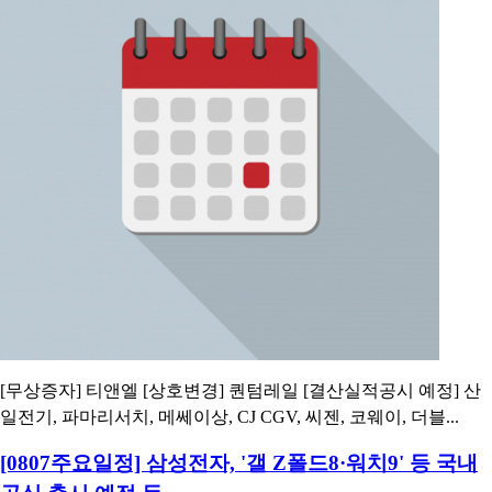
[무상증자] 티앤엘 [상호변경] 퀀텀레일 [결산실적공시 예정] 산
일전기, 파마리서치, 메쎄이상, CJ CGV, 씨젠, 코웨이, 더블...
[0807주요일정] 삼성전자, '갤 Z폴드8·워치9' 등 국내