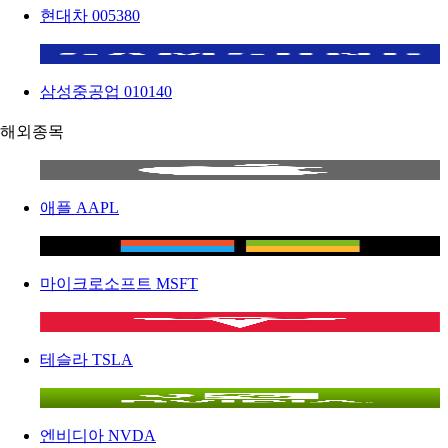
현대차
005380
삼성중공업
010140
해외종목
애플
AAPL
마이크로소프트
MSFT
테슬라
TSLA
엔비디아
NVDA