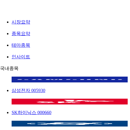
시장요약
종목요약
테마종목
인사이트
국내종목
삼성전자
005930
SK하이닉스
000660