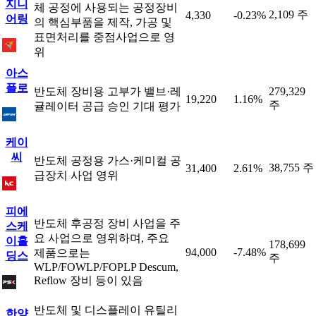
지니
체 공정에 사용되는 공정장비
2,109 주
4,330
-0.23%
어링
의 핵심부품을 제작, 가공 및
표면처리를 중점사업으로 영
위
아스
플로
반도체 장비용 고부가 밸브·레
279,329
19,220
1.16%
주
귤레이터 공급 승인 기대 평가
케이
씨
반도체 공정용 가스·케미컬 공
38,755 주
31,400
2.61%
급장치 사업 영위
피에
반도체 후공정 장비 사업을 주
스케
요 사업으로 영위하며, 주요
이홀
178,699
94,000
-7.48%
제품으로는
딩스
주
WLP/FOWLP/FOPLP Descum,
Reflow 장비 등이 있음
반도체 및 디스플레이 유틸리
한양