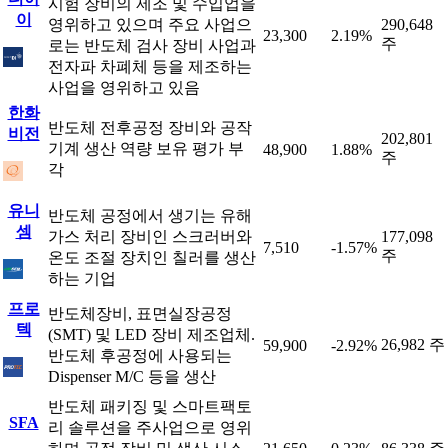
시험 장비의 제조 및 수입업을
이
영위하고 있으며 주요 사업으
290,648
23,300
2.19%
주
로는 반도체 검사 장비 사업과
전자파 차폐체 등을 제조하는
사업을 영위하고 있음
한화
반도체 전후공정 장비와 공작
비전
202,801
기계 생산 역량 보유 평가 부
48,900
1.88%
주
각
유니
반도체 공정에서 생기는 유해
셈
가스 처리 장비인 스크러버와
177,098
7,510
-1.57%
주
온도 조절 장치인 칠러를 생산
하는 기업
프로
반도체장비, 표면실장공정
텍
(SMT) 및 LED 장비 제조업체.
26,982 주
59,900
-2.92%
반도체 후공정에 사용되는
Dispenser M/C 등을 생산
반도체 패키징 및 스마트팩토
SFA
리 솔루션을 주사업으로 영위