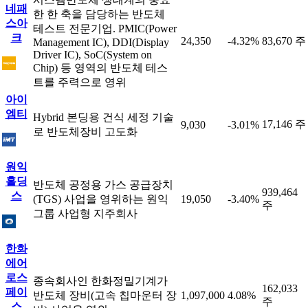
네패
한 한 축을 담당하는 반도체
스아
테스트 전문기업. PMIC(Power
크
24,350
-4.32%
83,670 주
Management IC), DDI(Display
Driver IC), SoC(System on
Chip) 등 영역의 반도체 테스
트를 주력으로 영위
아이
엠티
Hybrid 본딩용 건식 세정 기술
17,146 주
9,030
-3.01%
로 반도체장비 고도화
원익
홀딩
반도체 공정용 가스 공급장치
939,464
스
(TGS) 사업을 영위하는 원익
19,050
-3.40%
주
그룹 사업형 지주회사
한화
에어
로스
종속회사인 한화정밀기계가
162,033
페이
반도체 장비(고속 칩마운터 장
1,097,000
4.08%
주
스