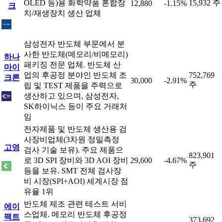
OLED 등)용 화학약품 혼합장
15,932 주
12,880
-1.15%
크
치/재생장치 생산 업체
삼성전자 반도체 부문에서 분
사한 반도체(메모리/비메모리)
하나
패키징 전문 업체. 반도체 산
마이
업의 후공정 분야인 반도체 조
752,769
크론
30,000
-2.91%
주
립 및 TEST 제품을 주력으로
생산하고 있으며, 삼성전자,
SK하이닉스 등이 주요 거래처
임
전자제품 및 반도체 생산용 검
사장비업체(3차원 정밀측정
고영
검사 기술 보유). 주요 제품으
823,901
로 3D SPI 장비와 3D AOI 장비
29,600
-4.67%
주
등을 보유. SMT 전체 검사장
비 시장(SPI+AOI) 세계시장 점
유율 1위
반도체 제조 관련 테스트 서비
에이
스업체. 메모리 반도체 후공정
팩트
373,692