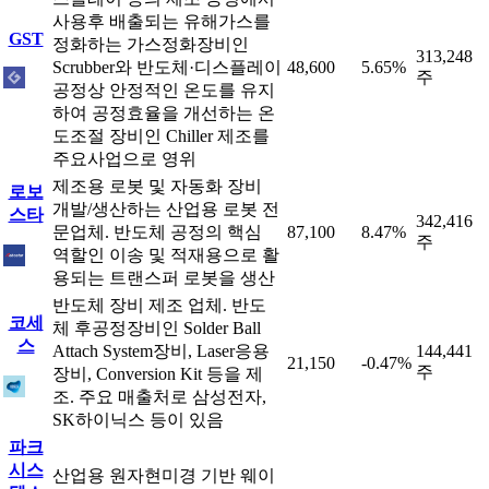
사용후 배출되는 유해가스를
GST
정화하는 가스정화장비인
313,248
Scrubber와 반도체·디스플레이
48,600
5.65%
주
공정상 안정적인 온도를 유지
하여 공정효율을 개선하는 온
도조절 장비인 Chiller 제조를
주요사업으로 영위
제조용 로봇 및 자동화 장비
로보
개발/생산하는 산업용 로봇 전
스타
342,416
문업체. 반도체 공정의 핵심
87,100
8.47%
주
역할인 이송 및 적재용으로 활
용되는 트랜스퍼 로봇을 생산
반도체 장비 제조 업체. 반도
코세
체 후공정장비인 Solder Ball
스
Attach System장비, Laser응용
144,441
21,150
-0.47%
주
장비, Conversion Kit 등을 제
조. 주요 매출처로 삼성전자,
SK하이닉스 등이 있음
파크
시스
산업용 원자현미경 기반 웨이