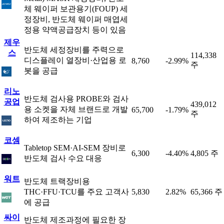
체 웨이퍼 보관용기(FOUP) 세
정장비, 반도체 웨이퍼 매엽세
정용 약액공급장치 등이 있음
제우
반도체 세정장비를 주력으로
스
114,338
디스플레이 열장비·산업용 로
8,760
-2.99%
주
봇을 공급
리노
반도체 검사용 PROBE와 검사
공업
439,012
용 소켓을 자체 브랜드로 개발
65,700
-1.79%
주
하여 제조하는 기업
코셈
Tabletop SEM·AI-SEM 장비로
6,300
-4.40%
4,805 주
반도체 검사 수요 대응
워트
반도체 트랙장비용
THC·FFU·TCU를 주요 고객사
5,830
2.82%
65,366 주
에 공급
싸이
반도체 제조과정에 필요한 장