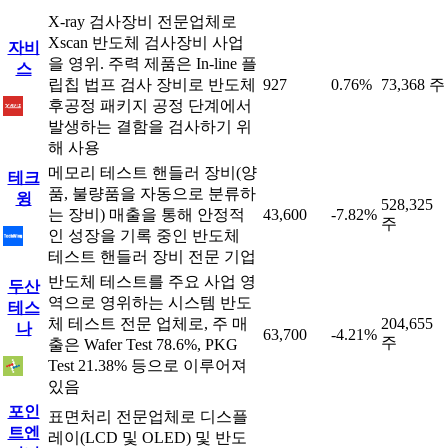
X-ray 검사장비 전문업체로
Xscan 반도체 검사장비 사업
자비
을 영위. 주력 제품은 In-line 플
스
립칩 법프 검사 장비로 반도체
927
0.76%
73,368 주
후공정 패키지 공정 단계에서
발생하는 결함을 검사하기 위
해 사용
메모리 테스트 핸들러 장비(양
테크
품, 불량품을 자동으로 분류하
윙
528,325
는 장비) 매출을 통해 안정적
43,600
-7.82%
주
인 성장을 기록 중인 반도체
테스트 핸들러 장비 전문 기업
반도체 테스트를 주요 사업 영
두산
역으로 영위하는 시스템 반도
테스
체 테스트 전문 업체로, 주 매
204,655
나
63,700
-4.21%
주
출은 Wafer Test 78.6%, PKG
Test 21.38% 등으로 이루어져
있음
포인
표면처리 전문업체로 디스플
트엔
레이(LCD 및 OLED) 및 반도