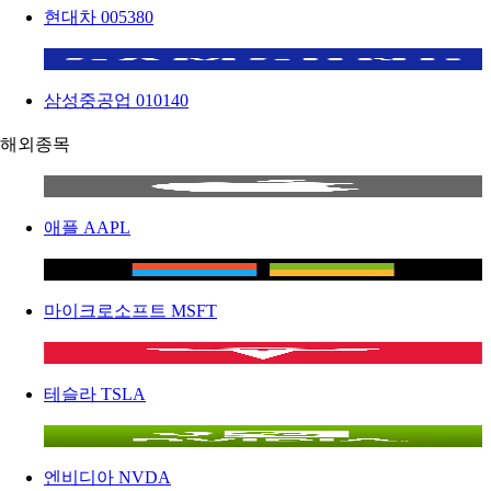
현대차
005380
삼성중공업
010140
해외종목
애플
AAPL
마이크로소프트
MSFT
테슬라
TSLA
엔비디아
NVDA