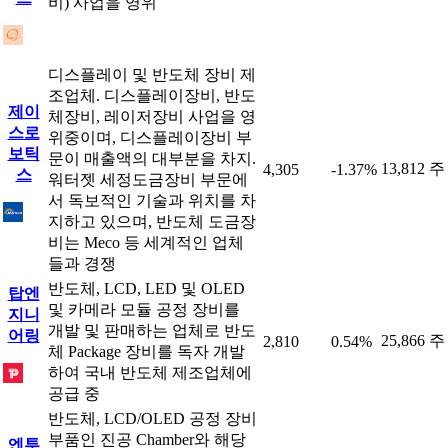
비) 사업을 영위
디스플레이 및 반도체 장비 제
조업체. 디스플레이장비, 반도
제이
체장비, 레이저장비 사업을 영
스로
위중이며, 디스플레이장비 부
보틱
문이 매출액의 대부분을 차지.
13,812 주
4,305
-1.37%
스
워터젯 세정도금장비 부문에
서 독보적인 기술과 위치를 차
지하고 있으며, 반도체 도금장
비는 Meco 등 세계적인 업체
들과 경쟁
반도체, LCD, LED 및 OLED
탑엔
및 카메라 모듈 공정 장비를
지니
개발 및 판매하는 업체로 반도
어링
25,866 주
2,810
0.54%
체 Package 장비를 독자 개발
하여 국내 반도체 제조업체에
공급 중
반도체, LCD/OLED 공정 장비
부품인 진공 Chamber와 해당
엔투