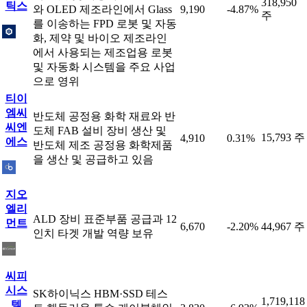
318,950
틱스
와 OLED 제조라인에서 Glass
9,190
-4.87%
주
를 이송하는 FPD 로봇 및 자동
화, 제약 및 바이오 제조라인
에서 사용되는 제조업용 로봇
및 자동화 시스템을 주요 사업
으로 영위
티이
엠씨
반도체 공정용 화학 재료와 반
씨엔
도체 FAB 설비 장비 생산 및
15,793 주
4,910
0.31%
에스
반도체 제조 공정용 화학제품
을 생산 및 공급하고 있음
지오
엘리
ALD 장비 표준부품 공급과 12
먼트
6,670
-2.20%
44,967 주
인치 타겟 개발 역량 보유
씨피
시스
SK하이닉스 HBM·SSD 테스
1,719,118
템