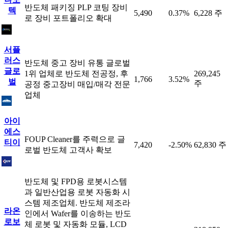
반도체 패키징 PLP 코팅 장비
텍
5,490
0.37%
6,228 주
로 장비 포트폴리오 확대
서플
러스
반도체 중고 장비 유통 글로벌
글로
1위 업체로 반도체 전공정, 후
269,245
1,766
3.52%
벌
주
공정 중고장비 매입/매각 전문
업체
아이
에스
FOUP Cleaner를 주력으로 글
티이
7,420
-2.50%
62,830 주
로벌 반도체 고객사 확보
반도체 및 FPD용 로봇시스템
과 일반산업용 로봇 자동화 시
스템 제조업체. 반도체 제조라
라온
인에서 Wafer를 이송하는 반도
로보
체 로봇 및 자동화 모듈, LCD