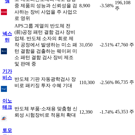
셈
196,108
중 제품의 성능과 신뢰성을 검
8,900
-3.58%
주
사하는 장비 사업을 주 사업으
로 영위
APS그룹 계열의 반도체 전
(前)공정 패턴 결함 검사 장비
넥스
업체. 반도체 소자의 회로 제
틴
작 공정에서 발생하는 미소 패
31,050
-2.51%
47,760 주
턴 결함을 검출하는 웨이퍼 미
소 패턴 결함 검사 장비 제조
및 판매 중
기가
비스
반도체 기판 자동광학검사 장
86,735 주
110,300
-2.56%
비로 패키징 투자 수혜 기대
이노
테크
반도체 부품·소재용 맞춤형 신
45,353 주
12,390
-1.74%
뢰성 시험장비로 적용처 확대
토모