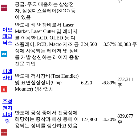
주
공급. 주요 매출처는 삼성전
자, 삼성디스플레이(SDC) 등
이 있음
반도체 생산 장비로서 Laser
이오
Marker, Laser Cutter 및 레이저
테크
를 이용한 LCD, OLED 등 디
닉스
스플레이, PCB, Macro 제조 공
324,500
-3.57%
80,383 주
정에 사용되는 레이저 및 장비
를 개발 생산하는 레이저 종합
전문 기업
미래
반도체 검사장비(Test Handler)
산업
272,311
및 표면실장장비(Chip
6,220
-6.89%
주
Mounter) 생산업체
주성
엔지
반도체 공정 중에서 전공정에
니어
839,077
해당하는 증착과 에칭 등에 이
127,800
-4.20%
링
주
용되는 장비를 생산하고 있음