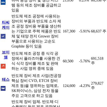
하며 공정 장비 및 생산 시스
21,650
0.23%
86,338 주
템 등의 제조 장비를 공급하고
있음
반도체 제조 공정에 사용되는
장비의 부품과 반도체 소자 제
티씨
조 공정 장비용 부품을 생산하
케이
는 기업으로 주력 제품은 반도
167,300
-5.91%
68,637 주
체 및 태양 전지 Grower 장비
부품으로 사용되는 고순도
Graphite 등이 있음
브이
반도체 제조 공정 중 식각 공
엠
정에서 플라즈마를 사용한 건
691,518
60,500
-5.76%
주
식 식각 장비를 제조 및 판매
하는 사업 영위 중에 있음
반도체 장비 제조 사업(전공정
테스
핵심 장비 CVD, ETCH 장비
279,827
제조 등)을 영위하는 업체로,
124,600
-4.23%
주
SK하이닉스, 삼성 전자 등을
주요 고객으로 하고 있음
반도체 장비 업체. 반도체·디
스플레이 등의 제조 공정에서