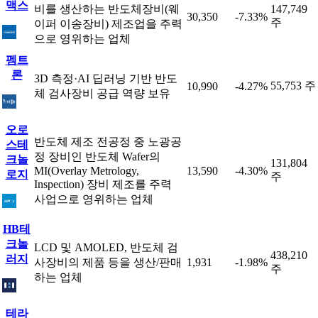
맥스
비를 생산하는 반도체장비(웨
147,749
30,350
-7.33%
주
이퍼 이송장비) 제조업을 주력
으로 영위하는 업체
펨트
론
3D 측정·AI 딥러닝 기반 반도
55,753 주
10,990
-4.27%
체 검사장비 공급 역량 보유
오로
반도체 제조 전공정 중 노광공
스테
정 장비인 반도체 Wafer의
크놀
131,804
MI(Overlay Metrology,
13,590
-4.30%
로지
주
Inspection) 장비 제조를 주력
사업으로 영위하는 업체
HB테
크놀
LCD 및 AMOLED, 반도체 검
438,210
러지
사장비의 제품 등을 생산/판매
1,931
-1.98%
주
하는 업체
테라