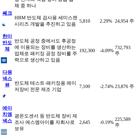
체 중 하나
쎄크
HBM 반도체 검사용 세미스캔
5,810
2.29%
24,954 주
시리즈 개발을 추진하고 있음
한미
반도체 공정 중에서도 후공정
반도
에 이용되는 장비를 생산하는
732,793
체
192,300
-4.09%
주
업체로 패키징 공정 장비를 주
력으로 생산하고 있음
다원
넥스
반도체 테스트·패키징용 레이
뷰
7,100
-2.74%
23,876 주
저장비 전문 제조 기업
에이
치엠
광온도센서 등 반도체 장비 제
225,589
넥스
조사 에스엠아이를 자회사로
2,645
-0.19%
주
보유