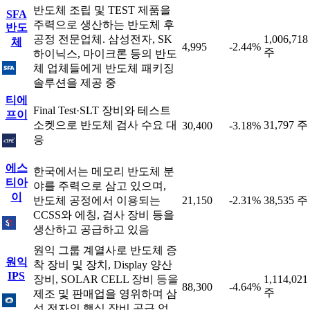
반도체 조립 및 TEST 제품을
SFA
주력으로 생산하는 반도체 후
반도
공정 전문업체. 삼성전자, SK
1,006,718
체
4,995
-2.44%
주
하이닉스, 마이크론 등의 반도
체 업체들에게 반도체 패키징
솔루션을 제공 중
티에
Final Test·SLT 장비와 테스트
프이
소켓으로 반도체 검사 수요 대
31,797 주
30,400
-3.18%
응
에스
한국에서는 메모리 반도체 분
티아
야를 주력으로 삼고 있으며,
이
반도체 공정에서 이용되는
21,150
-2.31%
38,535 주
CCSS와 에칭, 검사 장비 등을
생산하고 공급하고 있음
원익 그룹 계열사로 반도체 증
원익
착 장비 및 장치, Display 양산
IPS
장비, SOLAR CELL 장비 등을
1,114,021
88,300
-4.64%
주
제조 및 판매업을 영위하며 삼
성 전자의 핵심 장비 공급 업