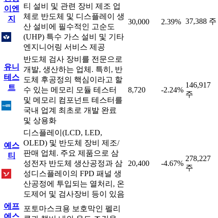
티 설비 및 관련 장비 제조 업
이엔
체로 반도체 및 디스플레이 생
지
37,388 주
30,000
2.39%
산 설비에 필수적인 고순도
(UHP) 특수 가스 설비 및 기타
엔지니어링 서비스 제공
반도체 검사 장비를 전문으로
유니
개발, 생산하는 업체. 특히, 반
테스
도체 후공정의 핵심이라고 할
146,917
트
수 있는 메모리 모듈 테스터
8,720
-2.24%
주
및 메모리 컴포넌트 테스터를
국내 업계 최초로 개발 완료
및 상용화
디스플레이(LCD, LED,
OLED) 및 반도체 장비 제조/
예스
판매 업체. 주요 제품으로 삼
티
278,227
성전자 반도체 생산공정과 삼
20,400
-4.67%
주
성디스플레이의 FPD 패널 생
산공정에 투입되는 열처리, 온
도제어 및 검사장비 등이 있음
에프
포토마스크용 보호막인 펠리
에스