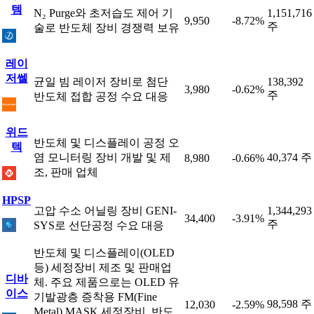
템
N₂ Purge와 초저습도 제어 기
1,151,716
9,950
-8.72%
주
술로 반도체 장비 경쟁력 보유
레이
저쎌
균일 빔 레이저 장비로 첨단
138,392
3,980
-0.62%
주
반도체 접합 공정 수요 대응
위드
반도체 및 디스플레이 공정 오
텍
염 모니터링 장비 개발 및 제
40,374 주
8,980
-0.66%
조, 판매 업체
HPSP
고압 수소 어닐링 장비 GENI-
1,344,293
34,400
-3.91%
주
SYS로 선단공정 수요 대응
반도체 및 디스플레이(OLED
등) 세정장비 제조 및 판매업
디바
체. 주요 제품으로는 OLED 유
이스
기발광층 증착용 FM(Fine
98,598 주
12,030
-2.59%
Metal) MASK 세정장비, 반도