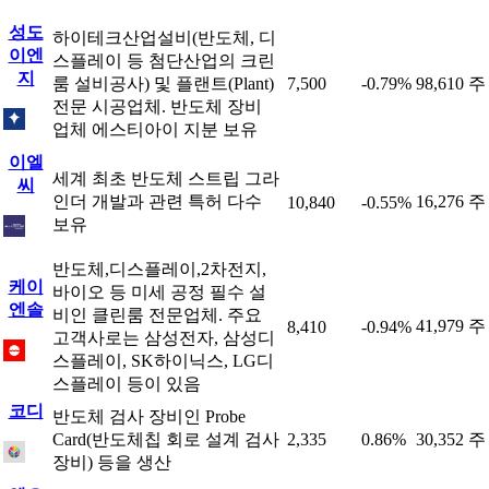
성도
하이테크산업설비(반도체, 디
이엔
스플레이 등 첨단산업의 크린
지
룸 설비공사) 및 플랜트(Plant)
7,500
-0.79%
98,610 주
전문 시공업체. 반도체 장비
업체 에스티아이 지분 보유
이엘
세계 최초 반도체 스트립 그라
씨
인더 개발과 관련 특허 다수
16,276 주
10,840
-0.55%
보유
반도체,디스플레이,2차전지,
케이
바이오 등 미세 공정 필수 설
엔솔
비인 클린룸 전문업체. 주요
41,979 주
8,410
-0.94%
고객사로는 삼성전자, 삼성디
스플레이, SK하이닉스, LG디
스플레이 등이 있음
코디
반도체 검사 장비인 Probe
Card(반도체칩 회로 설계 검사
2,335
0.86%
30,352 주
장비) 등을 생산