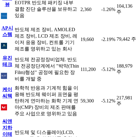
EOTPR 반도체 패키징 내부
뷰
104,136
결함 진단 솔루션을 보유하고
2,360
-1.26%
주
있음
AP시
반도체 제조 장비, AMOLED
스템
제조 장비, LCD 제조 장비, 레
79,442 주
19,660
-2.19%
이저 응용 장비, 컨트롤 기기
제조를 영위하고 있는 회사
유진
반도체 전공정장비업체. 반도
테크
체 전공정단계에서 "박막(Thin
188,979
111,200
-5.12%
주
Film)형성" 공정에 필요한 장
비를 개발 중
화학적 반응과 기계적 힘을 이
케이
용해 반도체 웨이퍼 표면을 평
씨텍
217,981
탄하게 연마하는 화학 기계 연
59,300
-5.12%
주
마(CMP) 장비의 제조 판매를
주요 사업으로 영위하고 있음
씨앤
지하
반도체 및 디스플레이(LCD,
이테