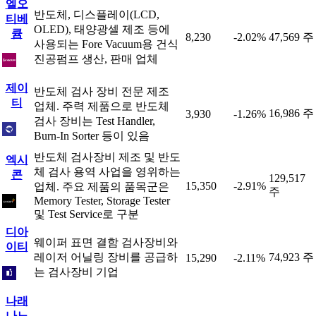
엘오
반도체, 디스플레이(LCD,
티베
OLED), 태양광셀 제조 등에
큠
8,230
-2.02%
47,569 주
사용되는 Fore Vacuum용 건식
진공펌프 생산, 판매 업체
제이
반도체 검사 장비 전문 제조
티
업체. 주력 제품으로 반도체
16,986 주
3,930
-1.26%
검사 장비는 Test Handler,
Burn-In Sorter 등이 있음
반도체 검사장비 제조 및 반도
엑시
체 검사 용역 사업을 영위하는
콘
129,517
15,350
-2.91%
업체. 주요 제품의 품목군은
주
Memory Tester, Storage Tester
및 Test Service로 구분
디아
웨이퍼 표면 결함 검사장비와
이티
레이저 어닐링 장비를 공급하
74,923 주
15,290
-2.11%
는 검사장비 기업
나래
나노