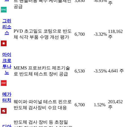
트 핸들러용 특수 케이블체인
3,830
-6.93%
주
공급
그린
리소
PVD 초고밀도 코팅으로 반도
118,162
스
6,700
-3.32%
주
체 식각 부품 수명 개선 평가
마이
크로
투나
MEMS 프로브카드 제조기술
4,641 주
6,530
-3.55%
노
로 반도체 테스트 장비 공급
메가
터치
웨이퍼·파이널 테스트 핀으로
203,452
6,700
1.52%
주
반도체 검사장비 수요 대응
반도체 검사 장비 등 초정밀
디아