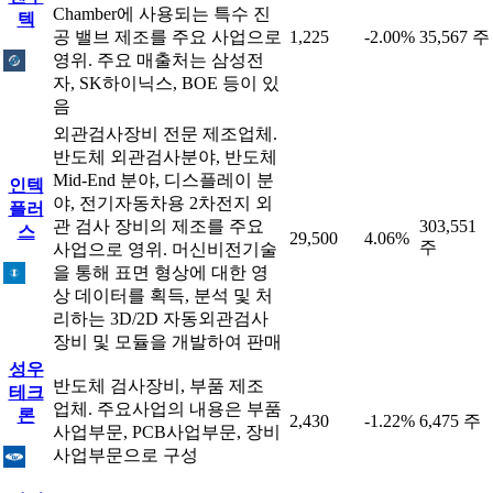
Chamber에 사용되는 특수 진
텍
공 밸브 제조를 주요 사업으로
1,225
-2.00%
35,567 주
영위. 주요 매출처는 삼성전
자, SK하이닉스, BOE 등이 있
음
외관검사장비 전문 제조업체.
반도체 외관검사분야, 반도체
Mid-End 분야, 디스플레이 분
인텍
야, 전기자동차용 2차전지 외
플러
관 검사 장비의 제조를 주요
303,551
스
29,500
4.06%
주
사업으로 영위. 머신비전기술
을 통해 표면 형상에 대한 영
상 데이터를 획득, 분석 및 처
리하는 3D/2D 자동외관검사
장비 및 모듈을 개발하여 판매
성우
반도체 검사장비, 부품 제조
테크
업체. 주요사업의 내용은 부품
론
2,430
-1.22%
6,475 주
사업부문, PCB사업부문, 장비
사업부문으로 구성