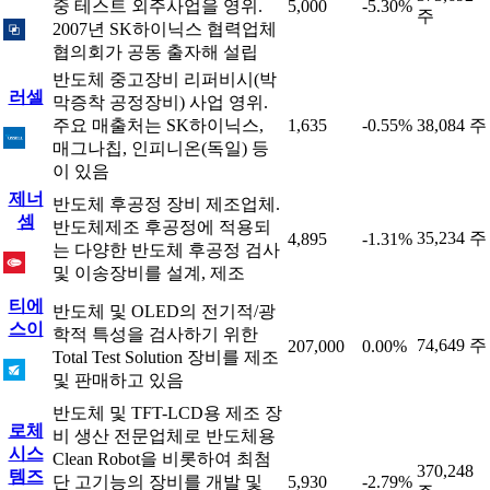
중 테스트 외주사업을 영위.
5,000
-5.30%
주
2007년 SK하이닉스 협력업체
협의회가 공동 출자해 설립
반도체 중고장비 리퍼비시(박
러셀
막증착 공정장비) 사업 영위.
주요 매출처는 SK하이닉스,
1,635
-0.55%
38,084 주
매그나칩, 인피니온(독일) 등
이 있음
제너
반도체 후공정 장비 제조업체.
셈
반도체제조 후공정에 적용되
35,234 주
4,895
-1.31%
는 다양한 반도체 후공정 검사
및 이송장비를 설계, 제조
티에
반도체 및 OLED의 전기적/광
스이
학적 특성을 검사하기 위한
74,649 주
207,000
0.00%
Total Test Solution 장비를 제조
및 판매하고 있음
반도체 및 TFT-LCD용 제조 장
로체
비 생산 전문업체로 반도체용
시스
Clean Robot을 비롯하여 최첨
370,248
템즈
단 고기능의 장비를 개발 및
5,930
-2.79%