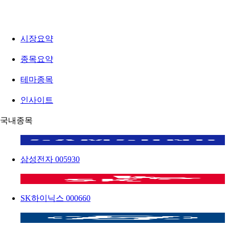
시장요약
종목요약
테마종목
인사이트
국내종목
삼성전자
005930
SK하이닉스
000660