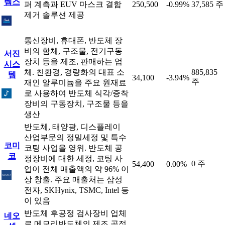
템스
퍼 계측과 EUV 마스크 결함
250,500
-0.99%
37,585 주
제거 솔루션 제공
통신장비, 휴대폰, 반도체 장
비의 함체, 구조물, 전기구동
서진
장치 등을 제조, 판매하는 업
시스
체. 친환경, 경량화의 대표 소
885,835
템
34,100
-3.94%
주
재인 알루미늄을 주요 원재료
로 사용하여 반도체 식각/증착
장비의 구동장치, 구조물 등을
생산
반도체, 태양광, 디스플레이
산업부문의 정밀세정 및 특수
코미
코팅 사업을 영위. 반도체 공
코
정장비에 대한 세정, 코팅 사
0 주
54,400
0.00%
업이 전체 매출액의 약 96% 이
상 창출. 주요 매출처는 삼성
전자, SKHynix, TSMC, Intel 등
이 있음
반도체 후공정 검사장비 업체
네오
로 메모리반도체의 제조 공정