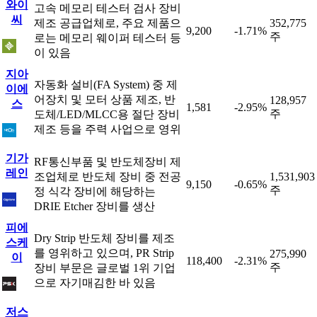
와이
고속 메모리 테스터 검사 장비
씨
제조 공급업체로, 주요 제품으
352,775
9,200
-1.71%
주
로는 메모리 웨이퍼 테스터 등
이 있음
지아
자동화 설비(FA System) 중 제
이에
어장치 및 모터 상품 제조, 반
128,957
스
1,581
-2.95%
주
도체/LED/MLCC용 절단 장비
제조 등을 주력 사업으로 영위
기가
RF통신부품 및 반도체장비 제
레인
조업체로 반도체 장비 중 전공
1,531,903
9,150
-0.65%
주
정 식각 장비에 해당하는
DRIE Etcher 장비를 생산
피에
Dry Strip 반도체 장비를 제조
스케
를 영위하고 있으며, PR Strip
275,990
이
118,400
-2.31%
주
장비 부문은 글로벌 1위 기업
으로 자기매김한 바 있음
저스