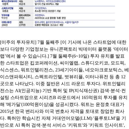
[이주의 투자유치] 7월 둘째주 [이 기사에 나온 스타트업에 대한
보다 다양한 기업정보는 유니콘팩토리 빅데이터 플랫폼 ‘데이터
랩’에서 볼 수 있습니다.] 7월 둘째주(6~10일) 투자 유치를 발표
한 스타트업은 킵코퍼레이션, 씨이엘랩, 스튜디오키코, 모드픽,
식스센스, 워트인텔리전스, 23세기아이들, 네오아크로보틱스, 베
이스앤파워시티, 스펙트라인텔, 벗뷰리플, 이터나퓨전 등 총 12
곳으로 나타났다. 이중 절반은 시드 라운드 투자다. 위트인텔리
전스는 AI(인공지능) 기반 특허 및 IP(지식재산권) 검색·분석·컨
설팅 스타트업으로 시리즈B 라운드에서 165억원의 투자를 유치
해 '메가딜'(100억원이상)을 성공시켰다. 워트는 윤정호 대표가
2015년 한국 변리사와 미국 변호사 자격을 토대로 창업한 회사
다. 특허만 학습시킨 자체 거대언어모델(LLM) '플루토LM'을 기
반으로 AI 특허 검색·분석 서비스 '키워트'와 '키워트 인사이트',