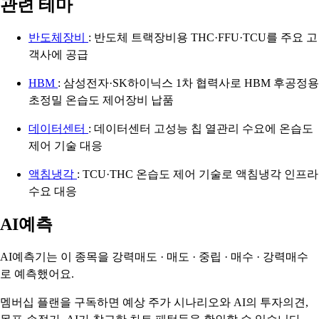
관련 테마
반도체장비
: 반도체 트랙장비용 THC·FFU·TCU를 주요 고
객사에 공급
HBM
: 삼성전자·SK하이닉스 1차 협력사로 HBM 후공정용
초정밀 온습도 제어장비 납품
데이터센터
: 데이터센터 고성능 칩 열관리 수요에 온습도
제어 기술 대응
액침냉각
: TCU·THC 온습도 제어 기술로 액침냉각 인프라
수요 대응
AI예측
AI예측기는 이 종목을
강력매도 · 매도 · 중립 · 매수 · 강력매수
로 예측했어요.
멤버십 플랜을 구독하면 예상 주가 시나리오와 AI의 투자의견,