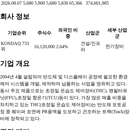
2026.08.07
5,680
5,900
5,600
5,830
65,366
374,601,985
회사 정보
외국인 비
세부 산업
기업순위
주식수
산업군
중
군
KOSDAQ 733
건설/인프
전기장비
16,120,000
2.64%
위
라
기업 개요
2004년 4월 설립되어 반도체 및 디스플레이 공정에 필요한 환경
제어 시스템을 개발, 제작하여 납품하는 사업을 영위하고 있다.
동사 주요 제품으로는 초정밀 온습도 제어장비(THC), 팬필터유
닛(FFU),초정밀 항온기(TCU)등이 있다. 가장 많은 매출 비중을
차지하고 있는 THC(초정밀 온습도 제어장비)는 반도체 포토공
정 중 웨이퍼 표면에 PR용액을 도포하고 건조하는 트랙(Track)장
비에 장착되고 있다.