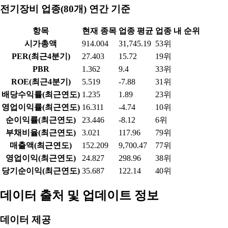
전기장비 업종(80개) 연간 기준
항목
현재 종목
업종 평균
업종 내 순위
시가총액
914.004
31,745.19
53위
PER(최근4분기)
27.403
15.72
19위
PBR
1.362
9.4
33위
ROE(최근4분기)
5.519
-7.88
31위
배당수익률(최근연도)
1.235
1.89
23위
영업이익률(최근연도)
16.311
-4.74
10위
순이익률(최근연도)
23.446
-8.12
6위
부채비율(최근연도)
3.021
117.96
79위
매출액(최근연도)
152.209
9,700.47
77위
영업이익(최근연도)
24.827
298.96
38위
당기순이익(최근연도)
35.687
122.14
40위
데이터 출처 및 업데이트 정보
데이터 제공