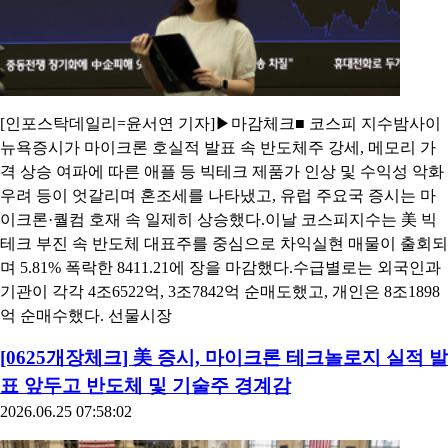
[인포스탁데일리=윤서연 기자]▶마감체크■ 코스피 지수밤사이
뉴욕증시가 마이크론 호실적 발표 속 반도체주 강세, 메모리 가
격 상승 여파에 따른 애플 등 빅테크 제품가 인상 및 수익성 악화
우려 등이 엇갈리며 혼조세를 나타냈고, 유럽 주요국 증시는 마
이크론·퀄컴 호재 속 일제히 상승했다.이날 코스피지수는 美 빅
테크 부진 속 반도체 대표주를 중심으로 차익실현 매물이 출회되
며 5.81% 폭락한 8411.21에 장을 마감했다.수급별로는 외국인과
기관이 각각 4조6522억, 3조7842억 순매도했고, 개인은 8조1898
억 순매수했다. 선물시장
[0625개장체크] 美 증시, 마이크론 테크놀로지 실적 발
표 앞두고 반도체 및 기술주 경계감
2026.06.25 07:58:02