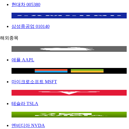
현대차
005380
삼성중공업
010140
해외종목
애플
AAPL
마이크로소프트
MSFT
테슬라
TSLA
엔비디아
NVDA