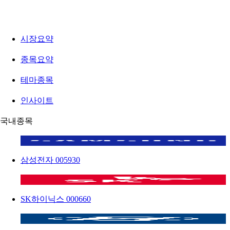
시장요약
종목요약
테마종목
인사이트
국내종목
삼성전자
005930
SK하이닉스
000660