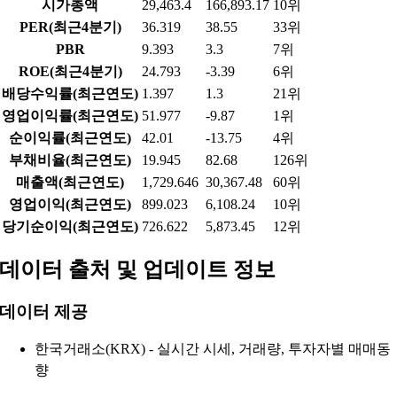
시가총액
29,463.4
166,893.17
10위
PER(최근4분기)
36.319
38.55
33위
PBR
9.393
3.3
7위
ROE(최근4분기)
24.793
-3.39
6위
배당수익률(최근연도)
1.397
1.3
21위
영업이익률(최근연도)
51.977
-9.87
1위
순이익률(최근연도)
42.01
-13.75
4위
부채비율(최근연도)
19.945
82.68
126위
매출액(최근연도)
1,729.646
30,367.48
60위
영업이익(최근연도)
899.023
6,108.24
10위
당기순이익(최근연도)
726.622
5,873.45
12위
데이터 출처 및 업데이트 정보
데이터 제공
한국거래소(KRX) - 실시간 시세, 거래량, 투자자별 매매동
향