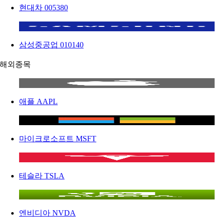
현대차
005380
삼성중공업
010140
해외종목
애플
AAPL
마이크로소프트
MSFT
테슬라
TSLA
엔비디아
NVDA