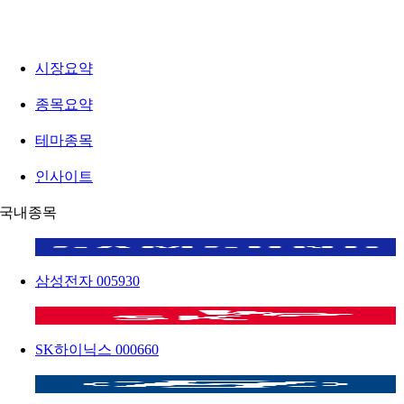
시장요약
종목요약
테마종목
인사이트
국내종목
삼성전자
005930
SK하이닉스
000660