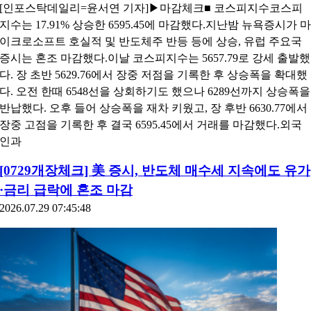
[인포스탁데일리=윤서연 기자]▶마감체크■ 코스피지수코스피
지수는 17.91% 상승한 6595.45에 마감했다.지난밤 뉴욕증시가 마
이크로소프트 호실적 및 반도체주 반등 등에 상승, 유럽 주요국
증시는 혼조 마감했다.이날 코스피지수는 5657.79로 강세 출발했
다. 장 초반 5629.76에서 장중 저점을 기록한 후 상승폭을 확대했
다. 오전 한때 6548선을 상회하기도 했으나 6289선까지 상승폭을
반납했다. 오후 들어 상승폭을 재차 키웠고, 장 후반 6630.77에서
장중 고점을 기록한 후 결국 6595.45에서 거래를 마감했다.외국
인과
[0729개장체크] 美 증시, 반도체 매수세 지속에도 유가
·금리 급락에 혼조 마감
2026.07.29 07:45:48