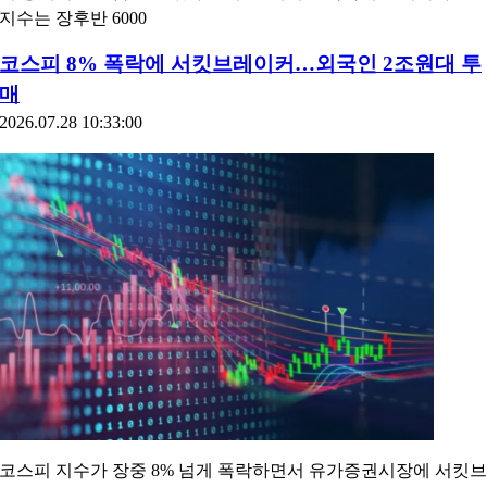
지수는 장후반 6000
코스피 8% 폭락에 서킷브레이커…외국인 2조원대 투
매
2026.07.28 10:33:00
코스피 지수가 장중 8% 넘게 폭락하면서 유가증권시장에 서킷브