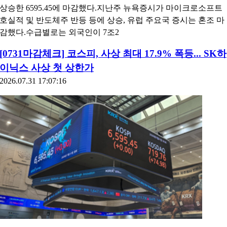
상승한 6595.45에 마감했다.지난주 뉴욕증시가 마이크로소프트
호실적 및 반도체주 반등 등에 상승, 유럽 주요국 증시는 혼조 마
감했다.수급별로는 외국인이 7조2
[0731마감체크] 코스피, 사상 최대 17.9% 폭등... SK하
이닉스 사상 첫 상한가
2026.07.31 17:07:16