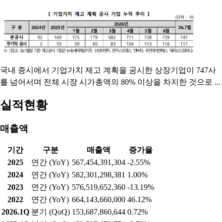
국내 증시에서 기업가치 제고 계획을 공시한 상장기업이 747사
를 넘어서며 전체 시장 시가총액의 80% 이상을 차지한 것으로 ...
실적현황
매출액
기간
구분
매출액
증가율
2025
연간 (YoY)
567,454,391,304
-2.55%
2024
연간 (YoY)
582,301,298,381
1.00%
2023
연간 (YoY)
576,519,652,360
-13.19%
2022
연간 (YoY)
664,143,660,000
46.12%
2026.1Q
분기 (QoQ)
153,687,860,644
0.72%