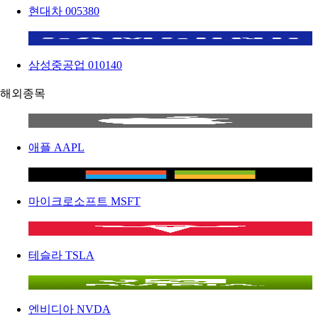
현대차
005380
삼성중공업
010140
해외종목
애플
AAPL
마이크로소프트
MSFT
테슬라
TSLA
엔비디아
NVDA