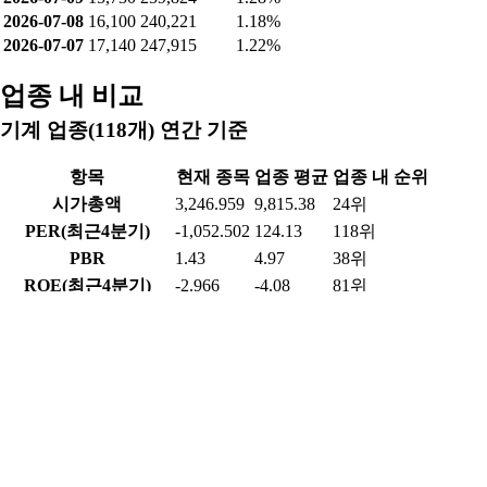
2026-07-08
16,100
240,221
1.18%
2026-07-07
17,140
247,915
1.22%
업종 내 비교
기계 업종(118개) 연간 기준
항목
현재 종목
업종 평균
업종 내 순위
시가총액
3,246.959
9,815.38
24위
PER(최근4분기)
-1,052.502
124.13
118위
PBR
1.43
4.97
38위
ROE(최근4분기)
-2.966
-4.08
81위
배당수익률(최근연도)
-
-
-위
영업이익률(최근연도)
0.226
-3.82
66위
순이익률(최근연도)
-1.444
-9.44
74위
부채비율(최근연도)
157.458
92.26
21위
매출액(최근연도)
5,674.544
5,677.96
18위
영업이익(최근연도)
12.813
357.4
63위
당기순이익(최근연도)
-81.945
178.27
95위