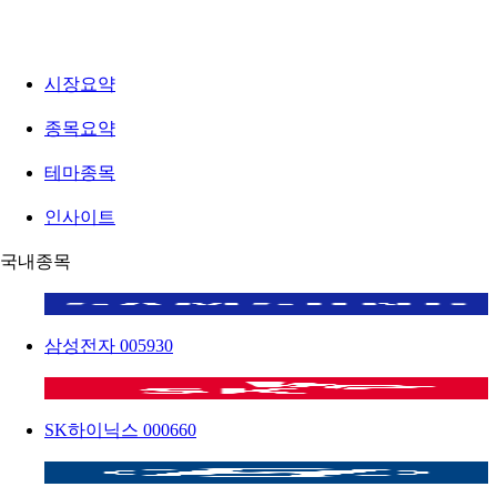
시장요약
종목요약
테마종목
인사이트
국내종목
삼성전자
005930
SK하이닉스
000660