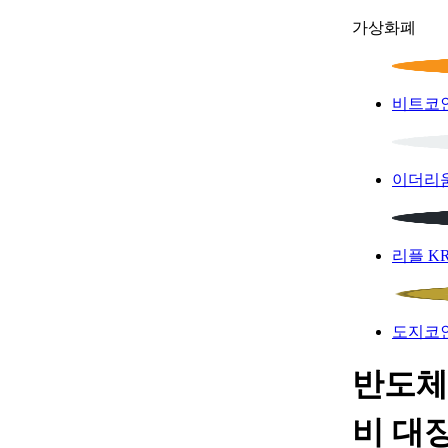
가상화폐
비트코
이더리
리플
K
도지코
반도체
비 대장