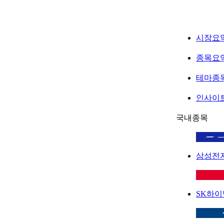
시장요
종목요
테마종
인사이
국내종목
삼성전
SK하