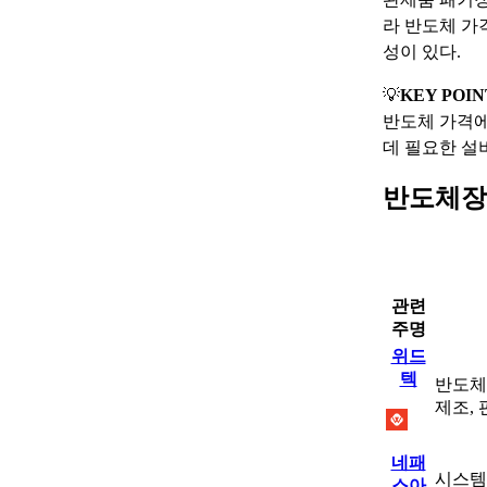
라 반도체 가
성이 있다.
💡
KEY POIN
반도체 가격에
데 필요한 설
반도체장
관련
주명
위드
텍
반도체
제조, 
네패
시스템
스아