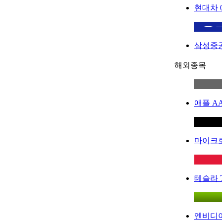
현대차
삼성중
해외종목
애플
A
마이크
테슬라
엔비디