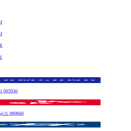
약
약
목
트
자
005930
이닉스
000660