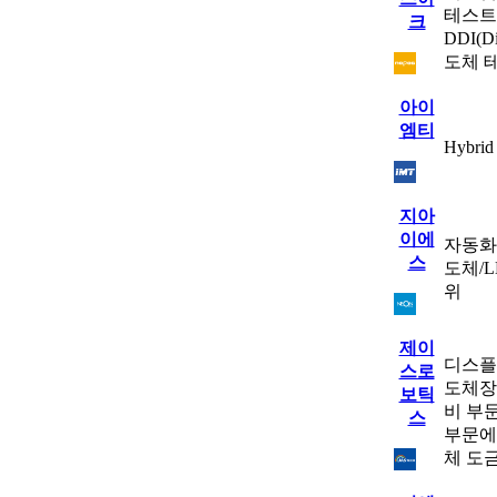
테스트 전
크
DDI(Di
도체 
아이
엠티
Hybr
지아
이에
자동화 
스
도체/L
위
제이
디스플
스로
도체장
보틱
비 부
스
부문에
체 도