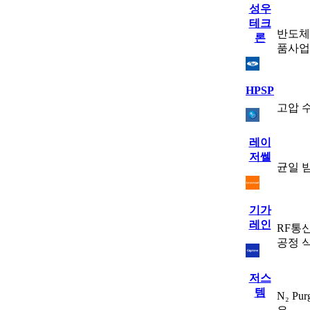
성우
테크
반도체
론
품사업
HPSP
고압 수
레이
저쎌
균일 
기가
레인
RF통
공정 식
저스
템
N₂ P