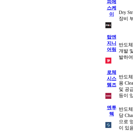
피에
스케
Dry 
이
장비 
탑엔
지니
반도체,
어링
개발 및
발하여
로체
반도체
시스
용 Cl
템즈
및 공
등이 
엔투
반도체,
텍
당 Ch
으로 영
이 있