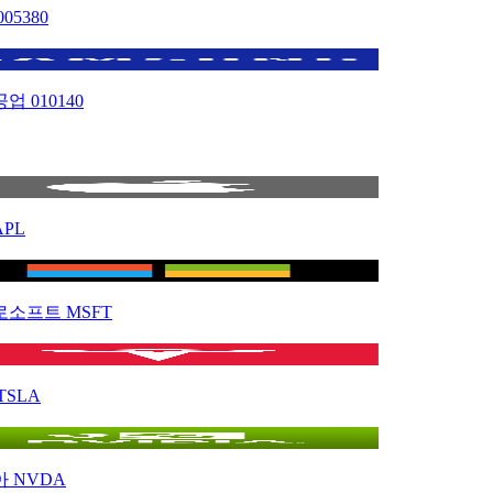
005380
공업
010140
APL
로소프트
MSFT
TSLA
아
NVDA