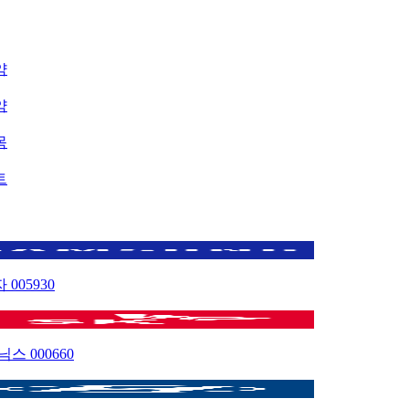
약
약
목
트
자
005930
이닉스
000660