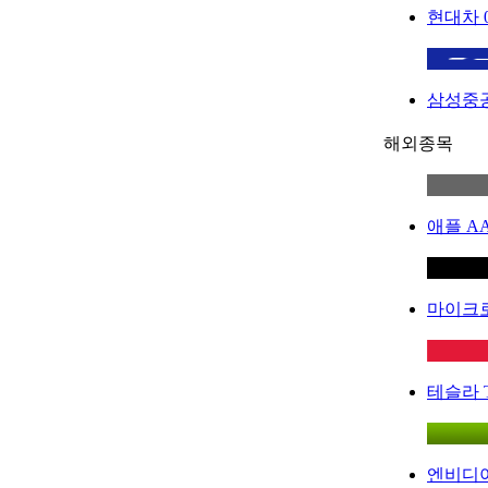
현대차
삼성중
해외종목
애플
A
마이크
테슬라
엔비디