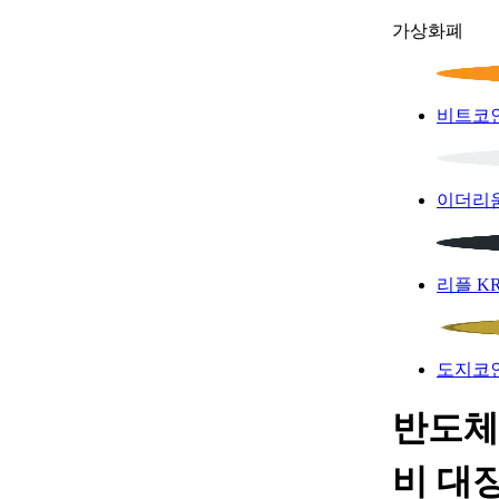
가상화폐
비트코
이더리
리플
K
도지코
반도체
비 대장