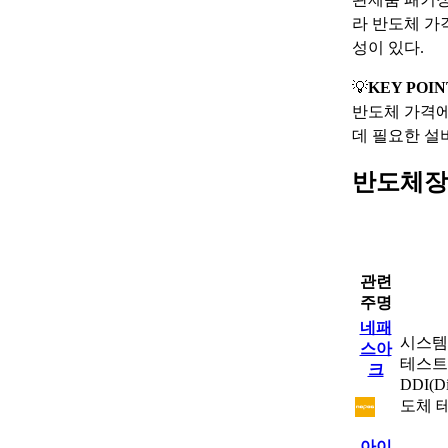
라 반도체 가
성이 있다.
💡
KEY POIN
반도체 가격에
데 필요한 설
반도체장
관련
주명
네패
시스템
스아
테스트 전
크
DDI(Di
도체 
아이