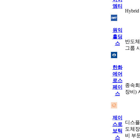
엠티
Hybr
원익
홀딩
반도체
스
그룹 
한화
에어
로스
종속회
페이
장비)
스
제이
디스플
스로
도체장
보틱
비 부
스