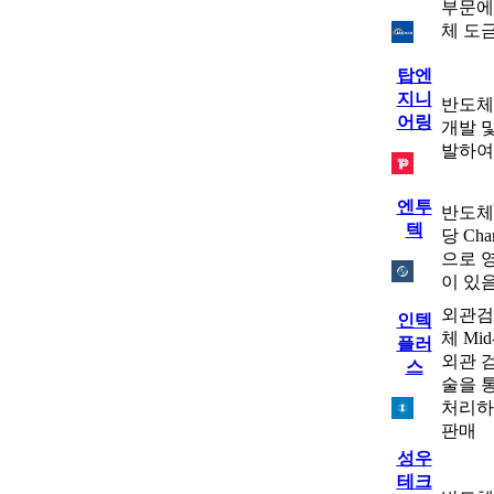
부문에
체 도
탑엔
지니
반도체,
어링
개발 및
발하여
엔투
반도체,
텍
당 Ch
으로 영
이 있
외관검
인텍
체 Mi
플러
외관 
스
술을 
처리하
판매
성우
테크