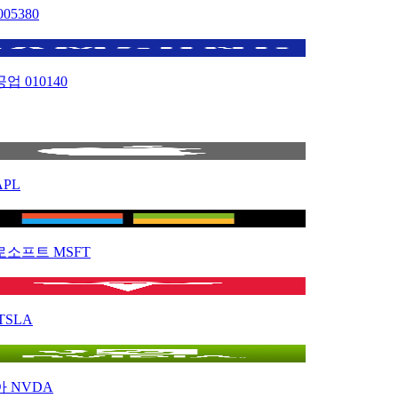
005380
공업
010140
APL
로소프트
MSFT
TSLA
아
NVDA