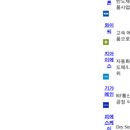
반도체
론
품사업
와이
씨
고속 
품으로
지아
이에
자동화 
스
도체/L
위
기가
레인
RF통
공정 식
피에
스케
Dry 
이