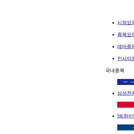
시장요
종목요
테마종
인사이
국내종목
삼성전
SK하