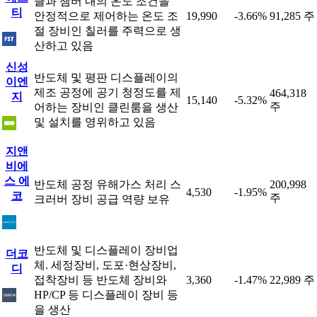
클과 챔버 내의 온도 조건을
티
안정적으로 제어하는 온도 조
19,990
-3.66%
91,285 주
절 장비인 칠러를 주력으로 생
산하고 있음
신성
반도체 및 평판 디스플레이의
이엔
제조 공정에 공기 청정도를 제
464,318
지
15,140
-5.32%
주
어하는 장비인 클린룸을 생산
및 설치를 영위하고 있음
지앤
비에
스 에
반도체 공정 유해가스 처리 스
200,998
4,530
-1.95%
코
주
크러버 장비 공급 역량 보유
반도체 및 디스플레이 장비업
더코
체. 세정장비, 도포·현상장비,
디
접착장비 등 반도체 장비와
3,360
-1.47%
22,989 주
HP/CP 등 디스플레이 장비 등
을 생산