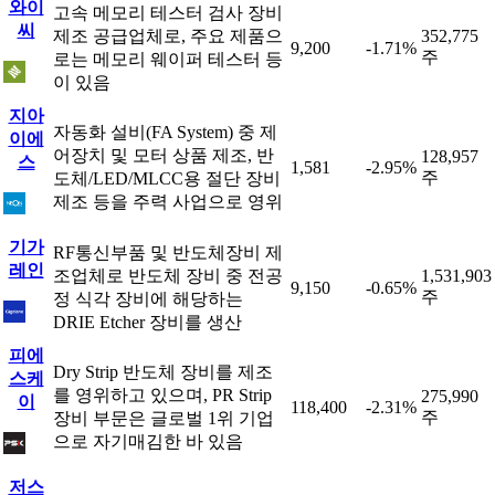
와이
고속 메모리 테스터 검사 장비
씨
제조 공급업체로, 주요 제품으
352,775
9,200
-1.71%
주
로는 메모리 웨이퍼 테스터 등
이 있음
지아
자동화 설비(FA System) 중 제
이에
어장치 및 모터 상품 제조, 반
128,957
스
1,581
-2.95%
주
도체/LED/MLCC용 절단 장비
제조 등을 주력 사업으로 영위
기가
RF통신부품 및 반도체장비 제
레인
조업체로 반도체 장비 중 전공
1,531,903
9,150
-0.65%
주
정 식각 장비에 해당하는
DRIE Etcher 장비를 생산
피에
Dry Strip 반도체 장비를 제조
스케
를 영위하고 있으며, PR Strip
275,990
이
118,400
-2.31%
주
장비 부문은 글로벌 1위 기업
으로 자기매김한 바 있음
저스