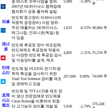
중 테스트 외주사업을 영위.
5,000
-5.30%
주
2007년 SK하이닉스 협력업체
협의회가 공동 출자해 설립
반도체 중고장비 리퍼비시(박
러셀
막증착 공정장비) 사업 영위.
주요 매출처는 SK하이닉스,
1,635
-0.55%
38,084 주
매그나칩, 인피니온(독일) 등
이 있음
제너
반도체 후공정 장비 제조업체.
셈
반도체제조 후공정에 적용되
35,234 주
4,895
-1.31%
는 다양한 반도체 후공정 검사
및 이송장비를 설계, 제조
티에
반도체 및 OLED의 전기적/광
스이
학적 특성을 검사하기 위한
74,649 주
207,000
0.00%
Total Test Solution 장비를 제조
및 판매하고 있음
반도체 및 TFT-LCD용 제조 장
로체
비 생산 전문업체로 반도체용
시스
Clean Robot을 비롯하여 최첨
370,248
템즈
단 고기능의 장비를 개발 및
5,930
-2.79%