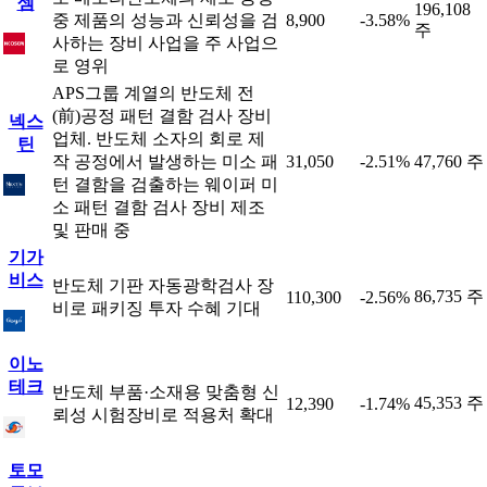
셈
196,108
중 제품의 성능과 신뢰성을 검
8,900
-3.58%
주
사하는 장비 사업을 주 사업으
로 영위
APS그룹 계열의 반도체 전
(前)공정 패턴 결함 검사 장비
넥스
업체. 반도체 소자의 회로 제
틴
작 공정에서 발생하는 미소 패
31,050
-2.51%
47,760 주
턴 결함을 검출하는 웨이퍼 미
소 패턴 결함 검사 장비 제조
및 판매 중
기가
비스
반도체 기판 자동광학검사 장
86,735 주
110,300
-2.56%
비로 패키징 투자 수혜 기대
이노
테크
반도체 부품·소재용 맞춤형 신
45,353 주
12,390
-1.74%
뢰성 시험장비로 적용처 확대
토모