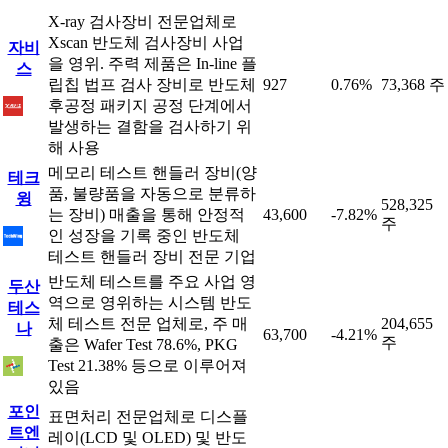
X-ray 검사장비 전문업체로
Xscan 반도체 검사장비 사업
자비
을 영위. 주력 제품은 In-line 플
스
립칩 법프 검사 장비로 반도체
927
0.76%
73,368 주
후공정 패키지 공정 단계에서
발생하는 결함을 검사하기 위
해 사용
메모리 테스트 핸들러 장비(양
테크
품, 불량품을 자동으로 분류하
윙
528,325
는 장비) 매출을 통해 안정적
43,600
-7.82%
주
인 성장을 기록 중인 반도체
테스트 핸들러 장비 전문 기업
반도체 테스트를 주요 사업 영
두산
역으로 영위하는 시스템 반도
테스
체 테스트 전문 업체로, 주 매
204,655
나
63,700
-4.21%
주
출은 Wafer Test 78.6%, PKG
Test 21.38% 등으로 이루어져
있음
포인
표면처리 전문업체로 디스플
트엔
레이(LCD 및 OLED) 및 반도