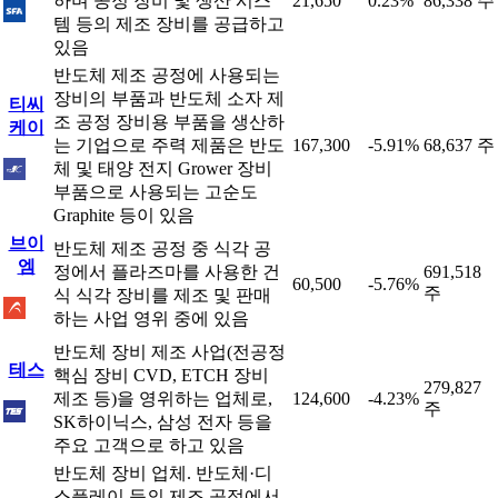
하며 공정 장비 및 생산 시스
21,650
0.23%
86,338 주
템 등의 제조 장비를 공급하고
있음
반도체 제조 공정에 사용되는
장비의 부품과 반도체 소자 제
티씨
조 공정 장비용 부품을 생산하
케이
는 기업으로 주력 제품은 반도
167,300
-5.91%
68,637 주
체 및 태양 전지 Grower 장비
부품으로 사용되는 고순도
Graphite 등이 있음
브이
반도체 제조 공정 중 식각 공
엠
정에서 플라즈마를 사용한 건
691,518
60,500
-5.76%
주
식 식각 장비를 제조 및 판매
하는 사업 영위 중에 있음
반도체 장비 제조 사업(전공정
테스
핵심 장비 CVD, ETCH 장비
279,827
제조 등)을 영위하는 업체로,
124,600
-4.23%
주
SK하이닉스, 삼성 전자 등을
주요 고객으로 하고 있음
반도체 장비 업체. 반도체·디
스플레이 등의 제조 공정에서