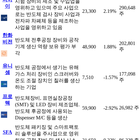
시험 장비의 제조 및 수입업을
이
영위하고 있으며 주요 사업으
290,648
23,300
2.19%
주
로는 반도체 검사 장비 사업과
전자파 차폐체 등을 제조하는
사업을 영위하고 있음
한화
반도체 전후공정 장비와 공작
비전
202,801
기계 생산 역량 보유 평가 부
48,900
1.88%
주
각
유니
반도체 공정에서 생기는 유해
셈
가스 처리 장비인 스크러버와
177,098
7,510
-1.57%
주
온도 조절 장치인 칠러를 생산
하는 기업
프로
반도체장비, 표면실장공정
텍
(SMT) 및 LED 장비 제조업체.
26,982 주
59,900
-2.92%
반도체 후공정에 사용되는
Dispenser M/C 등을 생산
반도체 패키징 및 스마트팩토
SFA
리 솔루션을 주사업으로 영위