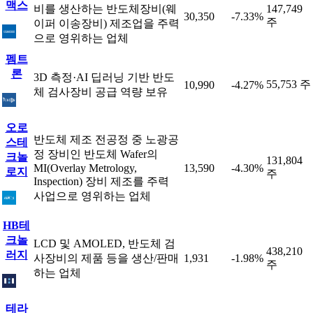
맥스
비를 생산하는 반도체장비(웨
147,749
30,350
-7.33%
주
이퍼 이송장비) 제조업을 주력
으로 영위하는 업체
펨트
론
3D 측정·AI 딥러닝 기반 반도
55,753 주
10,990
-4.27%
체 검사장비 공급 역량 보유
오로
반도체 제조 전공정 중 노광공
스테
정 장비인 반도체 Wafer의
크놀
131,804
MI(Overlay Metrology,
13,590
-4.30%
로지
주
Inspection) 장비 제조를 주력
사업으로 영위하는 업체
HB테
크놀
LCD 및 AMOLED, 반도체 검
438,210
러지
사장비의 제품 등을 생산/판매
1,931
-1.98%
주
하는 업체
테라