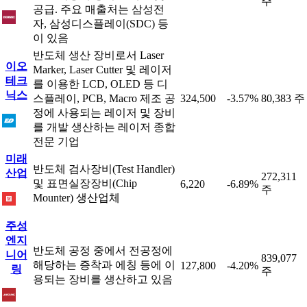
주
공급. 주요 매출처는 삼성전
자, 삼성디스플레이(SDC) 등
이 있음
반도체 생산 장비로서 Laser
이오
Marker, Laser Cutter 및 레이저
테크
를 이용한 LCD, OLED 등 디
닉스
스플레이, PCB, Macro 제조 공
324,500
-3.57%
80,383 주
정에 사용되는 레이저 및 장비
를 개발 생산하는 레이저 종합
전문 기업
미래
반도체 검사장비(Test Handler)
산업
272,311
및 표면실장장비(Chip
6,220
-6.89%
주
Mounter) 생산업체
주성
엔지
반도체 공정 중에서 전공정에
니어
839,077
해당하는 증착과 에칭 등에 이
127,800
-4.20%
링
주
용되는 장비를 생산하고 있음