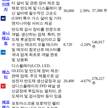
티 설비 및 관련 장비 제조 업
이엔
체로 반도체 및 디스플레이 생
지
37,388 주
30,000
2.39%
산 설비에 필수적인 고순도
(UHP) 특수 가스 설비 및 기타
엔지니어링 서비스 제공
반도체 검사 장비를 전문으로
유니
개발, 생산하는 업체. 특히, 반
테스
도체 후공정의 핵심이라고 할
146,917
트
수 있는 메모리 모듈 테스터
8,720
-2.24%
주
및 메모리 컴포넌트 테스터를
국내 업계 최초로 개발 완료
및 상용화
디스플레이(LCD, LED,
OLED) 및 반도체 장비 제조/
예스
판매 업체. 주요 제품으로 삼
티
278,227
성전자 반도체 생산공정과 삼
20,400
-4.67%
주
성디스플레이의 FPD 패널 생
산공정에 투입되는 열처리, 온
도제어 및 검사장비 등이 있음
에프
포토마스크용 보호막인 펠리
에스