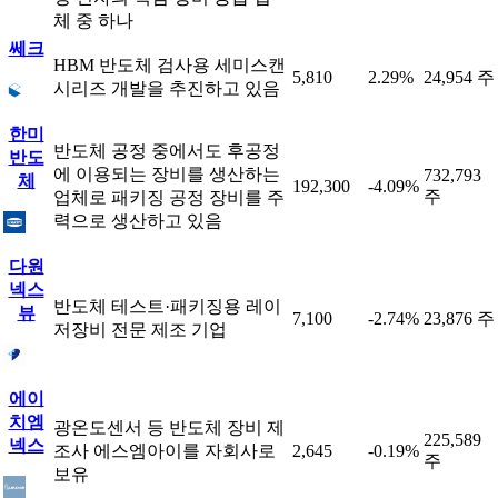
체 중 하나
쎄크
HBM 반도체 검사용 세미스캔
5,810
2.29%
24,954 주
시리즈 개발을 추진하고 있음
한미
반도체 공정 중에서도 후공정
반도
에 이용되는 장비를 생산하는
732,793
체
192,300
-4.09%
주
업체로 패키징 공정 장비를 주
력으로 생산하고 있음
다원
넥스
반도체 테스트·패키징용 레이
뷰
7,100
-2.74%
23,876 주
저장비 전문 제조 기업
에이
치엠
광온도센서 등 반도체 장비 제
225,589
넥스
조사 에스엠아이를 자회사로
2,645
-0.19%
주
보유