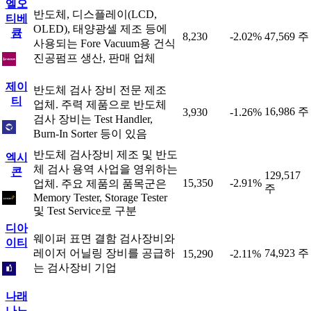
엘오
반도체, 디스플레이(LCD,
티베
OLED), 태양광셀 제조 등에
큠
8,230
-2.02%
47,569 주
사용되는 Fore Vacuum용 건식
진공펌프 생산, 판매 업체
제이
반도체 검사 장비 전문 제조
티
업체. 주력 제품으로 반도체
16,986 주
3,930
-1.26%
검사 장비는 Test Handler,
Burn-In Sorter 등이 있음
반도체 검사장비 제조 및 반도
엑시
체 검사 용역 사업을 영위하는
콘
129,517
15,350
-2.91%
업체. 주요 제품의 품목군은
주
Memory Tester, Storage Tester
및 Test Service로 구분
디아
웨이퍼 표면 결함 검사장비와
이티
레이저 어닐링 장비를 공급하
74,923 주
15,290
-2.11%
는 검사장비 기업
나래
나노