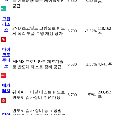
트 핸들러용 특수 케이블체인
3,830
-6.93%
주
공급
그린
리소
PVD 초고밀도 코팅으로 반도
118,162
스
6,700
-3.32%
주
체 식각 부품 수명 개선 평가
마이
크로
투나
MEMS 프로브카드 제조기술
4,641 주
6,530
-3.55%
노
로 반도체 테스트 장비 공급
메가
터치
웨이퍼·파이널 테스트 핀으로
203,452
6,700
1.52%
주
반도체 검사장비 수요 대응
반도체 검사 장비 등 초정밀
디아