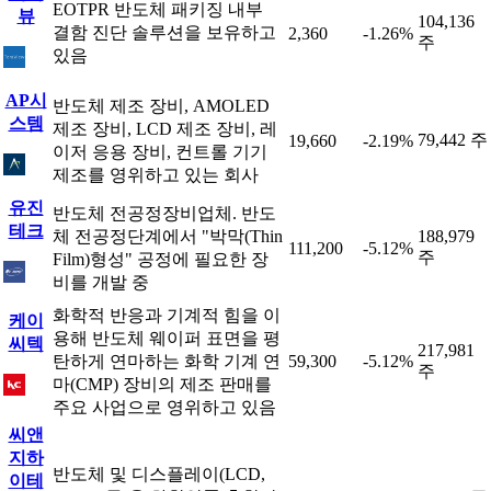
EOTPR 반도체 패키징 내부
뷰
104,136
결함 진단 솔루션을 보유하고
2,360
-1.26%
주
있음
AP시
반도체 제조 장비, AMOLED
스템
제조 장비, LCD 제조 장비, 레
79,442 주
19,660
-2.19%
이저 응용 장비, 컨트롤 기기
제조를 영위하고 있는 회사
유진
반도체 전공정장비업체. 반도
테크
체 전공정단계에서 "박막(Thin
188,979
111,200
-5.12%
주
Film)형성" 공정에 필요한 장
비를 개발 중
화학적 반응과 기계적 힘을 이
케이
용해 반도체 웨이퍼 표면을 평
씨텍
217,981
탄하게 연마하는 화학 기계 연
59,300
-5.12%
주
마(CMP) 장비의 제조 판매를
주요 사업으로 영위하고 있음
씨앤
지하
반도체 및 디스플레이(LCD,
이테