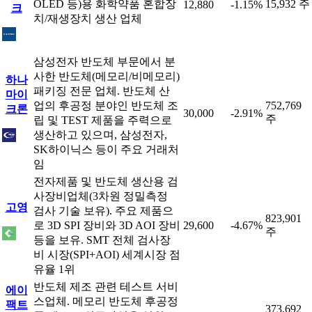
OLED 등)용 화학약품 혼합장
15,932 주
12,880
-1.15%
크
치/재생장치 생산 업체
삼성전자 반도체 부문에서 분
사한 반도체(메모리/비메모리)
하나
패키징 전문 업체. 반도체 산
마이
업의 후공정 분야인 반도체 조
752,769
크론
30,000
-2.91%
주
립 및 TEST 제품을 주력으로
생산하고 있으며, 삼성전자,
SK하이닉스 등이 주요 거래처
임
전자제품 및 반도체 생산용 검
사장비업체(3차원 정밀측정
고영
검사 기술 보유). 주요 제품으
823,901
로 3D SPI 장비와 3D AOI 장비
29,600
-4.67%
주
등을 보유. SMT 전체 검사장
비 시장(SPI+AOI) 세계시장 점
유율 1위
반도체 제조 관련 테스트 서비
에이
스업체. 메모리 반도체 후공정
팩트
373,692