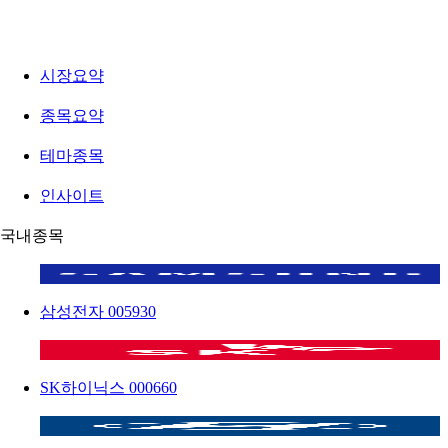
시장요약
종목요약
테마종목
인사이트
국내종목
삼성전자
005930
SK하이닉스
000660