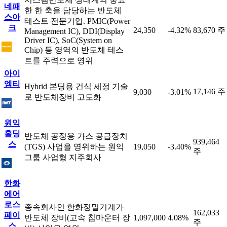
네패
한 한 축을 담당하는 반도체
스아
테스트 전문기업. PMIC(Power
크
24,350
-4.32%
83,670 주
Management IC), DDI(Display
Driver IC), SoC(System on
Chip) 등 영역의 반도체 테스
트를 주력으로 영위
아이
엠티
Hybrid 본딩용 건식 세정 기술
17,146 주
9,030
-3.01%
로 반도체장비 고도화
원익
홀딩
반도체 공정용 가스 공급장치
939,464
스
(TGS) 사업을 영위하는 원익
19,050
-3.40%
주
그룹 사업형 지주회사
한화
에어
로스
종속회사인 한화정밀기계가
162,033
페이
반도체 장비(고속 칩마운터 장
1,097,000
4.08%
주
스