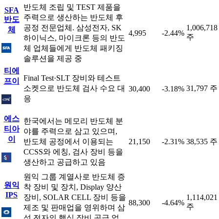
반도체 조립 및 TEST 제품을
SFA
주력으로 생산하는 반도체 후
반도
공정 전문업체. 삼성전자, SK
1,006,718
체
4,995
-2.44%
주
하이닉스, 마이크론 등의 반도
체 업체들에게 반도체 패키징
솔루션을 제공 중
티에
Final Test·SLT 장비와 테스트
프이
소켓으로 반도체 검사 수요 대
31,797 주
30,400
-3.18%
응
에스
한국에서는 메모리 반도체 분
티아
야를 주력으로 삼고 있으며,
이
반도체 공정에서 이용되는
21,150
-2.31%
38,535 주
CCSS와 에칭, 검사 장비 등을
생산하고 공급하고 있음
원익 그룹 계열사로 반도체 증
원익
착 장비 및 장치, Display 양산
IPS
장비, SOLAR CELL 장비 등을
1,114,021
88,300
-4.64%
주
제조 및 판매업을 영위하며 삼
성 전자의 핵심 장비 공급 업