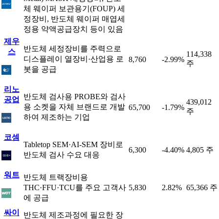
체 웨이퍼 보관용기(FOUP) 세
정장비, 반도체 웨이퍼 매엽세
정용 약액공급장치 등이 있음
제우
반도체 세정장비를 주력으로
스
114,338
디스플레이 열장비·산업용 로
8,760
-2.99%
주
봇을 공급
리노
반도체 검사용 PROBE와 검사
공업
439,012
용 소켓을 자체 브랜드로 개발
65,700
-1.79%
주
하여 제조하는 기업
코셈
Tabletop SEM·AI-SEM 장비로
6,300
-4.40%
4,805 주
반도체 검사 수요 대응
워트
반도체 트랙장비용
THC·FFU·TCU를 주요 고객사
5,830
2.82%
65,366 주
에 공급
싸이
반도체 제조과정에 필요한 장