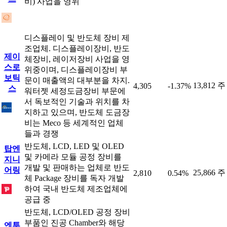
비) 사업을 영위
디스플레이 및 반도체 장비 제
조업체. 디스플레이장비, 반도
제이
체장비, 레이저장비 사업을 영
스로
위중이며, 디스플레이장비 부
보틱
문이 매출액의 대부분을 차지.
13,812 주
4,305
-1.37%
스
워터젯 세정도금장비 부문에
서 독보적인 기술과 위치를 차
지하고 있으며, 반도체 도금장
비는 Meco 등 세계적인 업체
들과 경쟁
반도체, LCD, LED 및 OLED
탑엔
및 카메라 모듈 공정 장비를
지니
개발 및 판매하는 업체로 반도
어링
25,866 주
2,810
0.54%
체 Package 장비를 독자 개발
하여 국내 반도체 제조업체에
공급 중
반도체, LCD/OLED 공정 장비
부품인 진공 Chamber와 해당
엔투