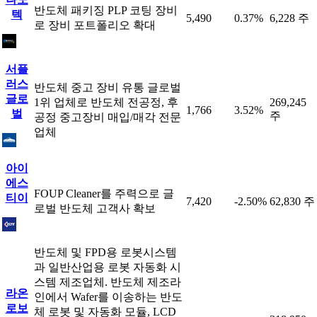
반도체 패키징 PLP 코팅 장비
텍
5,490
0.37%
6,228 주
로 장비 포트폴리오 확대
서플
러스
반도체 중고 장비 유통 글로벌
글로
1위 업체로 반도체 전공정, 후
269,245
1,766
3.52%
벌
주
공정 중고장비 매입/매각 전문
업체
아이
에스
FOUP Cleaner를 주력으로 글
티이
7,420
-2.50%
62,830 주
로벌 반도체 고객사 확보
반도체 및 FPD용 로봇시스템
과 일반산업용 로봇 자동화 시
스템 제조업체. 반도체 제조라
라온
인에서 Wafer를 이송하는 반도
로보
체 로봇 및 자동화 모듈, LCD