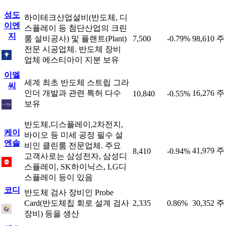
성도
하이테크산업설비(반도체, 디
이엔
스플레이 등 첨단산업의 크린
지
룸 설비공사) 및 플랜트(Plant)
7,500
-0.79%
98,610 주
전문 시공업체. 반도체 장비
업체 에스티아이 지분 보유
이엘
세계 최초 반도체 스트립 그라
씨
인더 개발과 관련 특허 다수
16,276 주
10,840
-0.55%
보유
반도체,디스플레이,2차전지,
케이
바이오 등 미세 공정 필수 설
엔솔
비인 클린룸 전문업체. 주요
41,979 주
8,410
-0.94%
고객사로는 삼성전자, 삼성디
스플레이, SK하이닉스, LG디
스플레이 등이 있음
코디
반도체 검사 장비인 Probe
Card(반도체칩 회로 설계 검사
2,335
0.86%
30,352 주
장비) 등을 생산