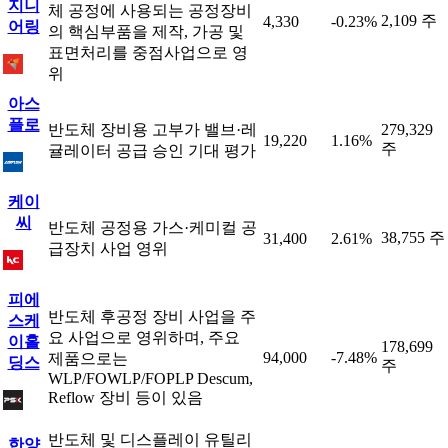
지니
체 공정에 사용되는 공정장비
2,109 주
4,330
-0.23%
어링
의 핵심부품을 제작, 가공 및
표면처리를 중점사업으로 영
위
아스
플로
반도체 장비용 고부가 밸브·레
279,329
19,220
1.16%
주
귤레이터 공급 승인 기대 평가
케이
씨
반도체 공정용 가스·케미컬 공
38,755 주
31,400
2.61%
급장치 사업 영위
피에
반도체 후공정 장비 사업을 주
스케
요 사업으로 영위하며, 주요
이홀
178,699
94,000
-7.48%
제품으로는
딩스
주
WLP/FOWLP/FOPLP Descum,
Reflow 장비 등이 있음
반도체 및 디스플레이 유틸리
한양