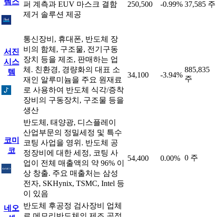
템스
퍼 계측과 EUV 마스크 결함
250,500
-0.99%
37,585 주
제거 솔루션 제공
통신장비, 휴대폰, 반도체 장
비의 함체, 구조물, 전기구동
서진
장치 등을 제조, 판매하는 업
시스
체. 친환경, 경량화의 대표 소
885,835
템
34,100
-3.94%
주
재인 알루미늄을 주요 원재료
로 사용하여 반도체 식각/증착
장비의 구동장치, 구조물 등을
생산
반도체, 태양광, 디스플레이
산업부문의 정밀세정 및 특수
코미
코팅 사업을 영위. 반도체 공
코
정장비에 대한 세정, 코팅 사
0 주
54,400
0.00%
업이 전체 매출액의 약 96% 이
상 창출. 주요 매출처는 삼성
전자, SKHynix, TSMC, Intel 등
이 있음
반도체 후공정 검사장비 업체
네오
로 메모리반도체의 제조 공정