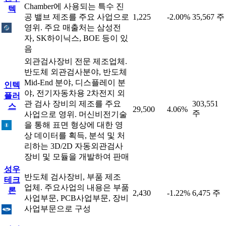
Chamber에 사용되는 특수 진
텍
공 밸브 제조를 주요 사업으로
1,225
-2.00%
35,567 주
영위. 주요 매출처는 삼성전
자, SK하이닉스, BOE 등이 있
음
외관검사장비 전문 제조업체.
반도체 외관검사분야, 반도체
Mid-End 분야, 디스플레이 분
인텍
야, 전기자동차용 2차전지 외
플러
관 검사 장비의 제조를 주요
303,551
스
29,500
4.06%
주
사업으로 영위. 머신비전기술
을 통해 표면 형상에 대한 영
상 데이터를 획득, 분석 및 처
리하는 3D/2D 자동외관검사
장비 및 모듈을 개발하여 판매
성우
반도체 검사장비, 부품 제조
테크
업체. 주요사업의 내용은 부품
론
2,430
-1.22%
6,475 주
사업부문, PCB사업부문, 장비
사업부문으로 구성