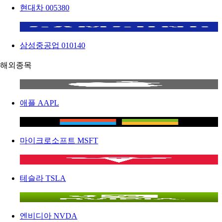
현대차
005380
삼성중공업
010140
해외종목
애플
AAPL
마이크로소프트
MSFT
테슬라
TSLA
엔비디아
NVDA