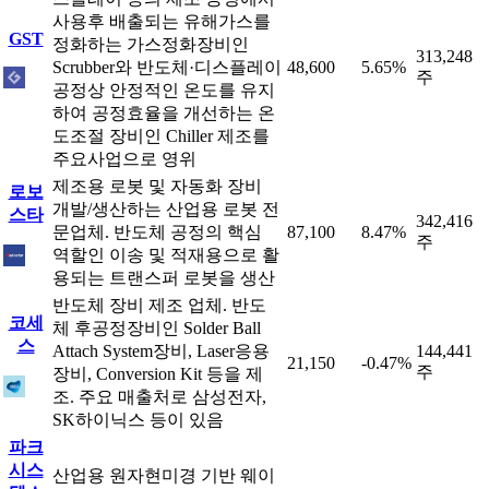
사용후 배출되는 유해가스를
GST
정화하는 가스정화장비인
313,248
Scrubber와 반도체·디스플레이
48,600
5.65%
주
공정상 안정적인 온도를 유지
하여 공정효율을 개선하는 온
도조절 장비인 Chiller 제조를
주요사업으로 영위
제조용 로봇 및 자동화 장비
로보
개발/생산하는 산업용 로봇 전
스타
342,416
문업체. 반도체 공정의 핵심
87,100
8.47%
주
역할인 이송 및 적재용으로 활
용되는 트랜스퍼 로봇을 생산
반도체 장비 제조 업체. 반도
코세
체 후공정장비인 Solder Ball
스
Attach System장비, Laser응용
144,441
21,150
-0.47%
주
장비, Conversion Kit 등을 제
조. 주요 매출처로 삼성전자,
SK하이닉스 등이 있음
파크
시스
산업용 원자현미경 기반 웨이