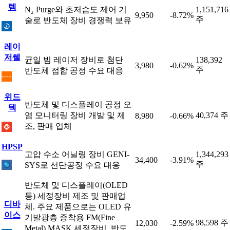
템
N₂ Purge와 초저습도 제어 기
1,151,716
9,950
-8.72%
주
술로 반도체 장비 경쟁력 보유
레이
저쎌
균일 빔 레이저 장비로 첨단
138,392
3,980
-0.62%
주
반도체 접합 공정 수요 대응
위드
반도체 및 디스플레이 공정 오
텍
염 모니터링 장비 개발 및 제
40,374 주
8,980
-0.66%
조, 판매 업체
HPSP
고압 수소 어닐링 장비 GENI-
1,344,293
34,400
-3.91%
주
SYS로 선단공정 수요 대응
반도체 및 디스플레이(OLED
등) 세정장비 제조 및 판매업
디바
체. 주요 제품으로는 OLED 유
이스
기발광층 증착용 FM(Fine
98,598 주
12,030
-2.59%
Metal) MASK 세정장비, 반도