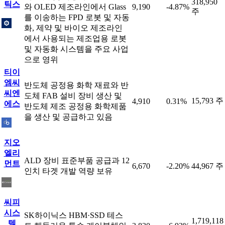
318,950
틱스
와 OLED 제조라인에서 Glass
9,190
-4.87%
주
를 이송하는 FPD 로봇 및 자동
화, 제약 및 바이오 제조라인
에서 사용되는 제조업용 로봇
및 자동화 시스템을 주요 사업
으로 영위
티이
엠씨
반도체 공정용 화학 재료와 반
씨엔
도체 FAB 설비 장비 생산 및
15,793 주
4,910
0.31%
에스
반도체 제조 공정용 화학제품
을 생산 및 공급하고 있음
지오
엘리
ALD 장비 표준부품 공급과 12
먼트
6,670
-2.20%
44,967 주
인치 타겟 개발 역량 보유
씨피
시스
SK하이닉스 HBM·SSD 테스
1,719,118
템