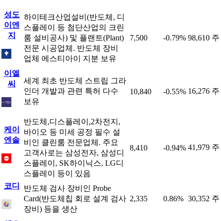
성도
하이테크산업설비(반도체, 디
이엔
스플레이 등 첨단산업의 크린
지
룸 설비공사) 및 플랜트(Plant)
7,500
-0.79%
98,610 주
전문 시공업체. 반도체 장비
업체 에스티아이 지분 보유
이엘
세계 최초 반도체 스트립 그라
씨
인더 개발과 관련 특허 다수
16,276 주
10,840
-0.55%
보유
반도체,디스플레이,2차전지,
케이
바이오 등 미세 공정 필수 설
엔솔
비인 클린룸 전문업체. 주요
41,979 주
8,410
-0.94%
고객사로는 삼성전자, 삼성디
스플레이, SK하이닉스, LG디
스플레이 등이 있음
코디
반도체 검사 장비인 Probe
Card(반도체칩 회로 설계 검사
2,335
0.86%
30,352 주
장비) 등을 생산