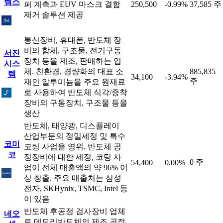
템스
퍼 계측과 EUV 마스크 결함
250,500
-0.99%
37,585 주
제거 솔루션 제공
통신장비, 휴대폰, 반도체 장
비의 함체, 구조물, 전기구동
서진
장치 등을 제조, 판매하는 업
시스
체. 친환경, 경량화의 대표 소
885,835
템
34,100
-3.94%
주
재인 알루미늄을 주요 원재료
로 사용하여 반도체 식각/증착
장비의 구동장치, 구조물 등을
생산
반도체, 태양광, 디스플레이
산업부문의 정밀세정 및 특수
코미
코팅 사업을 영위. 반도체 공
코
정장비에 대한 세정, 코팅 사
0 주
54,400
0.00%
업이 전체 매출액의 약 96% 이
상 창출. 주요 매출처는 삼성
전자, SKHynix, TSMC, Intel 등
이 있음
반도체 후공정 검사장비 업체
네오
로 메모리반도체의 제조 공정