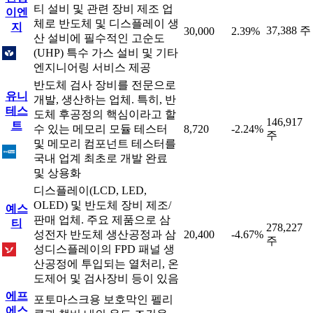
티 설비 및 관련 장비 제조 업
이엔
체로 반도체 및 디스플레이 생
지
37,388 주
30,000
2.39%
산 설비에 필수적인 고순도
(UHP) 특수 가스 설비 및 기타
엔지니어링 서비스 제공
반도체 검사 장비를 전문으로
유니
개발, 생산하는 업체. 특히, 반
테스
도체 후공정의 핵심이라고 할
146,917
트
수 있는 메모리 모듈 테스터
8,720
-2.24%
주
및 메모리 컴포넌트 테스터를
국내 업계 최초로 개발 완료
및 상용화
디스플레이(LCD, LED,
OLED) 및 반도체 장비 제조/
예스
판매 업체. 주요 제품으로 삼
티
278,227
성전자 반도체 생산공정과 삼
20,400
-4.67%
주
성디스플레이의 FPD 패널 생
산공정에 투입되는 열처리, 온
도제어 및 검사장비 등이 있음
에프
포토마스크용 보호막인 펠리
에스