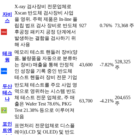
X-ray 검사장비 전문업체로
Xscan 반도체 검사장비 사업
자비
을 영위. 주력 제품은 In-line 플
스
립칩 법프 검사 장비로 반도체
927
0.76%
73,368 주
후공정 패키지 공정 단계에서
발생하는 결함을 검사하기 위
해 사용
메모리 테스트 핸들러 장비(양
테크
품, 불량품을 자동으로 분류하
윙
528,325
는 장비) 매출을 통해 안정적
43,600
-7.82%
주
인 성장을 기록 중인 반도체
테스트 핸들러 장비 전문 기업
반도체 테스트를 주요 사업 영
두산
역으로 영위하는 시스템 반도
테스
체 테스트 전문 업체로, 주 매
204,655
나
63,700
-4.21%
주
출은 Wafer Test 78.6%, PKG
Test 21.38% 등으로 이루어져
있음
포인
표면처리 전문업체로 디스플
트엔
레이(LCD 및 OLED) 및 반도