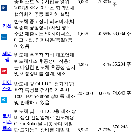
중 테스트 외주사업을 영위.
5,000
-5.30%
주
2007년 SK하이닉스 협력업체
협의회가 공동 출자해 설립
반도체 중고장비 리퍼비시(박
러셀
막증착 공정장비) 사업 영위.
주요 매출처는 SK하이닉스,
1,635
-0.55%
38,084 주
매그나칩, 인피니온(독일) 등
이 있음
제너
반도체 후공정 장비 제조업체.
셈
반도체제조 후공정에 적용되
35,234 주
4,895
-1.31%
는 다양한 반도체 후공정 검사
및 이송장비를 설계, 제조
티에
반도체 및 OLED의 전기적/광
스이
학적 특성을 검사하기 위한
74,649 주
207,000
0.00%
Total Test Solution 장비를 제조
및 판매하고 있음
반도체 및 TFT-LCD용 제조 장
로체
비 생산 전문업체로 반도체용
시스
Clean Robot을 비롯하여 최첨
370,248
템즈
단 고기능의 장비를 개발 및
5,930
-2.79%