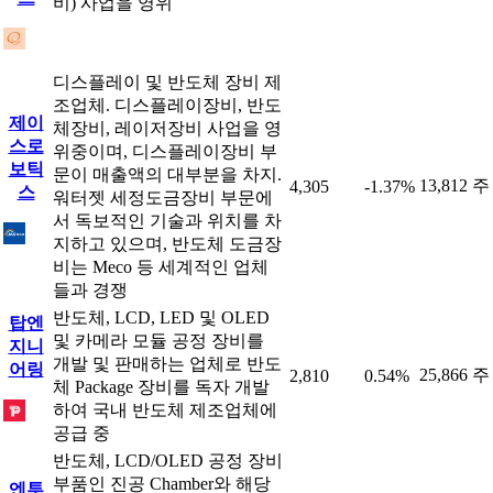
비) 사업을 영위
디스플레이 및 반도체 장비 제
조업체. 디스플레이장비, 반도
제이
체장비, 레이저장비 사업을 영
스로
위중이며, 디스플레이장비 부
보틱
문이 매출액의 대부분을 차지.
13,812 주
4,305
-1.37%
스
워터젯 세정도금장비 부문에
서 독보적인 기술과 위치를 차
지하고 있으며, 반도체 도금장
비는 Meco 등 세계적인 업체
들과 경쟁
반도체, LCD, LED 및 OLED
탑엔
및 카메라 모듈 공정 장비를
지니
개발 및 판매하는 업체로 반도
어링
25,866 주
2,810
0.54%
체 Package 장비를 독자 개발
하여 국내 반도체 제조업체에
공급 중
반도체, LCD/OLED 공정 장비
부품인 진공 Chamber와 해당
엔투