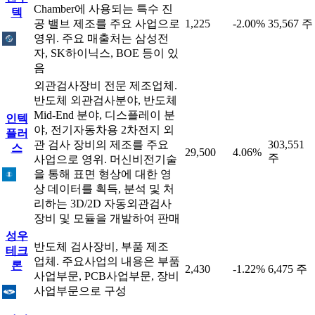
Chamber에 사용되는 특수 진
텍
공 밸브 제조를 주요 사업으로
1,225
-2.00%
35,567 주
영위. 주요 매출처는 삼성전
자, SK하이닉스, BOE 등이 있
음
외관검사장비 전문 제조업체.
반도체 외관검사분야, 반도체
Mid-End 분야, 디스플레이 분
인텍
야, 전기자동차용 2차전지 외
플러
관 검사 장비의 제조를 주요
303,551
스
29,500
4.06%
주
사업으로 영위. 머신비전기술
을 통해 표면 형상에 대한 영
상 데이터를 획득, 분석 및 처
리하는 3D/2D 자동외관검사
장비 및 모듈을 개발하여 판매
성우
반도체 검사장비, 부품 제조
테크
업체. 주요사업의 내용은 부품
론
2,430
-1.22%
6,475 주
사업부문, PCB사업부문, 장비
사업부문으로 구성