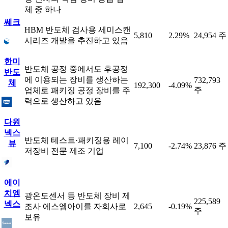
체 중 하나
쎄크
HBM 반도체 검사용 세미스캔
5,810
2.29%
24,954 주
시리즈 개발을 추진하고 있음
한미
반도체 공정 중에서도 후공정
반도
에 이용되는 장비를 생산하는
732,793
체
192,300
-4.09%
주
업체로 패키징 공정 장비를 주
력으로 생산하고 있음
다원
넥스
반도체 테스트·패키징용 레이
뷰
7,100
-2.74%
23,876 주
저장비 전문 제조 기업
에이
치엠
광온도센서 등 반도체 장비 제
225,589
넥스
조사 에스엠아이를 자회사로
2,645
-0.19%
주
보유