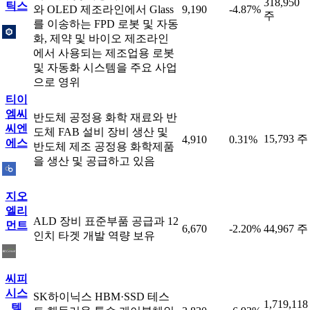
318,950
틱스
와 OLED 제조라인에서 Glass
9,190
-4.87%
주
를 이송하는 FPD 로봇 및 자동
화, 제약 및 바이오 제조라인
에서 사용되는 제조업용 로봇
및 자동화 시스템을 주요 사업
으로 영위
티이
엠씨
반도체 공정용 화학 재료와 반
씨엔
도체 FAB 설비 장비 생산 및
15,793 주
4,910
0.31%
에스
반도체 제조 공정용 화학제품
을 생산 및 공급하고 있음
지오
엘리
ALD 장비 표준부품 공급과 12
먼트
6,670
-2.20%
44,967 주
인치 타겟 개발 역량 보유
씨피
시스
SK하이닉스 HBM·SSD 테스
1,719,118
템