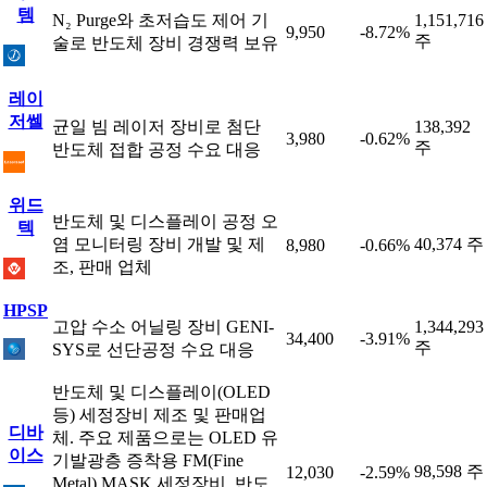
템
N₂ Purge와 초저습도 제어 기
1,151,716
9,950
-8.72%
주
술로 반도체 장비 경쟁력 보유
레이
저쎌
균일 빔 레이저 장비로 첨단
138,392
3,980
-0.62%
주
반도체 접합 공정 수요 대응
위드
반도체 및 디스플레이 공정 오
텍
염 모니터링 장비 개발 및 제
40,374 주
8,980
-0.66%
조, 판매 업체
HPSP
고압 수소 어닐링 장비 GENI-
1,344,293
34,400
-3.91%
주
SYS로 선단공정 수요 대응
반도체 및 디스플레이(OLED
등) 세정장비 제조 및 판매업
디바
체. 주요 제품으로는 OLED 유
이스
기발광층 증착용 FM(Fine
98,598 주
12,030
-2.59%
Metal) MASK 세정장비, 반도