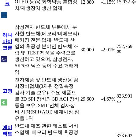
OLED 등)용 화학약품 혼합장
15,932 주
12,880
-1.15%
크
치/재생장치 생산 업체
삼성전자 반도체 부문에서 분
사한 반도체(메모리/비메모리)
하나
패키징 전문 업체. 반도체 산
마이
업의 후공정 분야인 반도체 조
752,769
크론
30,000
-2.91%
주
립 및 TEST 제품을 주력으로
생산하고 있으며, 삼성전자,
SK하이닉스 등이 주요 거래처
임
전자제품 및 반도체 생산용 검
사장비업체(3차원 정밀측정
고영
검사 기술 보유). 주요 제품으
823,901
로 3D SPI 장비와 3D AOI 장비
29,600
-4.67%
주
등을 보유. SMT 전체 검사장
비 시장(SPI+AOI) 세계시장 점
유율 1위
반도체 제조 관련 테스트 서비
에이
스업체. 메모리 반도체 후공정
팩트
373,692