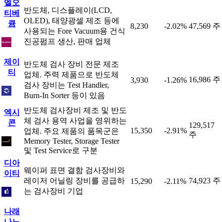
엘오
반도체, 디스플레이(LCD,
티베
OLED), 태양광셀 제조 등에
큠
8,230
-2.02%
47,569 주
사용되는 Fore Vacuum용 건식
진공펌프 생산, 판매 업체
제이
반도체 검사 장비 전문 제조
티
업체. 주력 제품으로 반도체
16,986 주
3,930
-1.26%
검사 장비는 Test Handler,
Burn-In Sorter 등이 있음
반도체 검사장비 제조 및 반도
엑시
체 검사 용역 사업을 영위하는
콘
129,517
15,350
-2.91%
업체. 주요 제품의 품목군은
주
Memory Tester, Storage Tester
및 Test Service로 구분
디아
웨이퍼 표면 결함 검사장비와
이티
레이저 어닐링 장비를 공급하
74,923 주
15,290
-2.11%
는 검사장비 기업
나래
나노