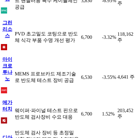
트 핸들러용 특수 케이블체인
3,830
-6.93%
주
공급
그린
리소
PVD 초고밀도 코팅으로 반도
118,162
스
6,700
-3.32%
주
체 식각 부품 수명 개선 평가
마이
크로
투나
MEMS 프로브카드 제조기술
4,641 주
6,530
-3.55%
노
로 반도체 테스트 장비 공급
메가
터치
웨이퍼·파이널 테스트 핀으로
203,452
6,700
1.52%
주
반도체 검사장비 수요 대응
반도체 검사 장비 등 초정밀
디아