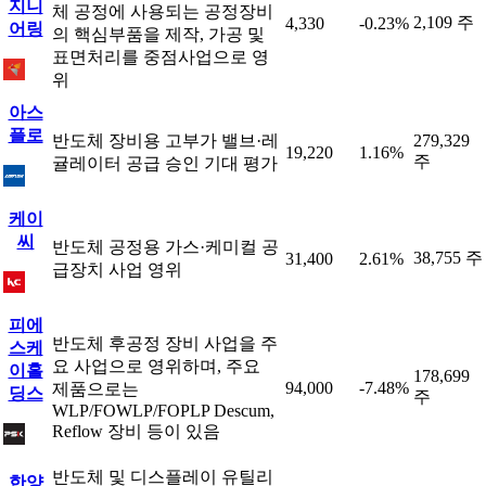
지니
체 공정에 사용되는 공정장비
2,109 주
4,330
-0.23%
어링
의 핵심부품을 제작, 가공 및
표면처리를 중점사업으로 영
위
아스
플로
반도체 장비용 고부가 밸브·레
279,329
19,220
1.16%
주
귤레이터 공급 승인 기대 평가
케이
씨
반도체 공정용 가스·케미컬 공
38,755 주
31,400
2.61%
급장치 사업 영위
피에
반도체 후공정 장비 사업을 주
스케
요 사업으로 영위하며, 주요
이홀
178,699
94,000
-7.48%
제품으로는
딩스
주
WLP/FOWLP/FOPLP Descum,
Reflow 장비 등이 있음
반도체 및 디스플레이 유틸리
한양