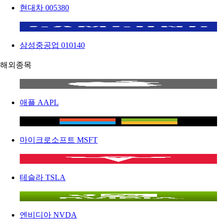
현대차
005380
삼성중공업
010140
해외종목
애플
AAPL
마이크로소프트
MSFT
테슬라
TSLA
엔비디아
NVDA