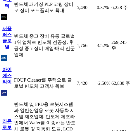
반도체 패키징 PLP 코팅 장비
텍
5,490
0.37%
6,228 주
로 장비 포트폴리오 확대
서플
러스
반도체 중고 장비 유통 글로벌
글로
1위 업체로 반도체 전공정, 후
269,245
1,766
3.52%
벌
주
공정 중고장비 매입/매각 전문
업체
아이
에스
FOUP Cleaner를 주력으로 글
티이
7,420
-2.50%
62,830 주
로벌 반도체 고객사 확보
반도체 및 FPD용 로봇시스템
과 일반산업용 로봇 자동화 시
스템 제조업체. 반도체 제조라
라온
인에서 Wafer를 이송하는 반도
로보
체 로봇 및 자동화 모듈, LCD