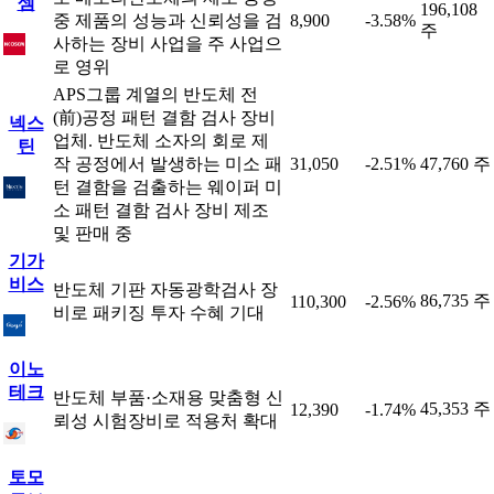
셈
196,108
중 제품의 성능과 신뢰성을 검
8,900
-3.58%
주
사하는 장비 사업을 주 사업으
로 영위
APS그룹 계열의 반도체 전
(前)공정 패턴 결함 검사 장비
넥스
업체. 반도체 소자의 회로 제
틴
작 공정에서 발생하는 미소 패
31,050
-2.51%
47,760 주
턴 결함을 검출하는 웨이퍼 미
소 패턴 결함 검사 장비 제조
및 판매 중
기가
비스
반도체 기판 자동광학검사 장
86,735 주
110,300
-2.56%
비로 패키징 투자 수혜 기대
이노
테크
반도체 부품·소재용 맞춤형 신
45,353 주
12,390
-1.74%
뢰성 시험장비로 적용처 확대
토모