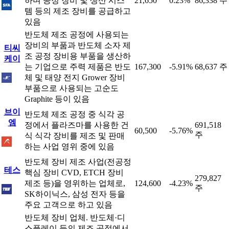
하며 공정 장비 및 생산 시스
21,650
0.23%
86,338 주
템 등의 제조 장비를 공급하고
있음
반도체 제조 공정에 사용되는
장비의 부품과 반도체 소자 제
티씨
조 공정 장비용 부품을 생산하
케이
는 기업으로 주력 제품은 반도
167,300
-5.91%
68,637 주
체 및 태양 전지 Grower 장비
부품으로 사용되는 고순도
Graphite 등이 있음
브이
반도체 제조 공정 중 식각 공
엠
정에서 플라즈마를 사용한 건
691,518
60,500
-5.76%
주
식 식각 장비를 제조 및 판매
하는 사업 영위 중에 있음
반도체 장비 제조 사업(전공정
테스
핵심 장비 CVD, ETCH 장비
279,827
제조 등)을 영위하는 업체로,
124,600
-4.23%
주
SK하이닉스, 삼성 전자 등을
주요 고객으로 하고 있음
반도체 장비 업체. 반도체·디
스플레이 등의 제조 공정에서