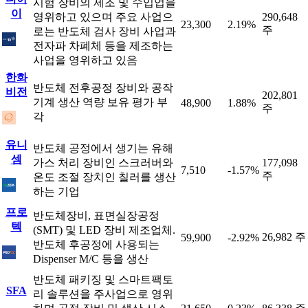
시험 장비의 제조 및 수입업을
이
영위하고 있으며 주요 사업으
290,648
23,300
2.19%
주
로는 반도체 검사 장비 사업과
전자파 차폐체 등을 제조하는
사업을 영위하고 있음
한화
반도체 전후공정 장비와 공작
비전
202,801
기계 생산 역량 보유 평가 부
48,900
1.88%
주
각
유니
반도체 공정에서 생기는 유해
셈
가스 처리 장비인 스크러버와
177,098
7,510
-1.57%
주
온도 조절 장치인 칠러를 생산
하는 기업
프로
반도체장비, 표면실장공정
텍
(SMT) 및 LED 장비 제조업체.
26,982 주
59,900
-2.92%
반도체 후공정에 사용되는
Dispenser M/C 등을 생산
반도체 패키징 및 스마트팩토
SFA
리 솔루션을 주사업으로 영위