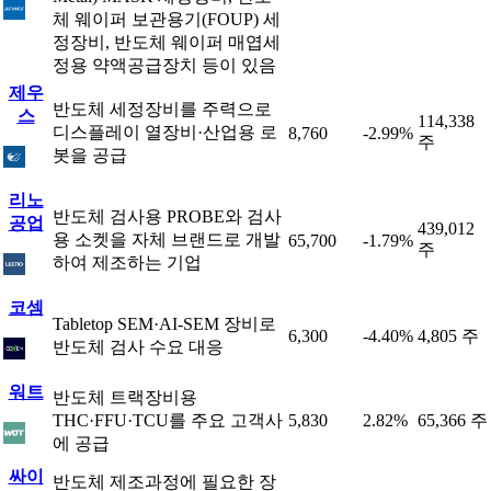
체 웨이퍼 보관용기(FOUP) 세
정장비, 반도체 웨이퍼 매엽세
정용 약액공급장치 등이 있음
제우
반도체 세정장비를 주력으로
스
114,338
디스플레이 열장비·산업용 로
8,760
-2.99%
주
봇을 공급
리노
반도체 검사용 PROBE와 검사
공업
439,012
용 소켓을 자체 브랜드로 개발
65,700
-1.79%
주
하여 제조하는 기업
코셈
Tabletop SEM·AI-SEM 장비로
6,300
-4.40%
4,805 주
반도체 검사 수요 대응
워트
반도체 트랙장비용
THC·FFU·TCU를 주요 고객사
5,830
2.82%
65,366 주
에 공급
싸이
반도체 제조과정에 필요한 장