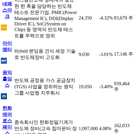
네패
한 한 축을 담당하는 반도체
스아
테스트 전문기업. PMIC(Power
크
24,350
-4.32%
83,670 주
Management IC), DDI(Display
Driver IC), SoC(System on
Chip) 등 영역의 반도체 테스
트를 주력으로 영위
아이
엠티
Hybrid 본딩용 건식 세정 기술
17,146 주
9,030
-3.01%
로 반도체장비 고도화
원익
홀딩
반도체 공정용 가스 공급장치
939,464
스
(TGS) 사업을 영위하는 원익
19,050
-3.40%
주
그룹 사업형 지주회사
한화
에어
로스
종속회사인 한화정밀기계가
162,033
페이
반도체 장비(고속 칩마운터 장
1,097,000
4.08%
주
스