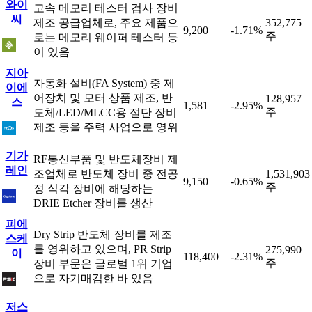
와이
고속 메모리 테스터 검사 장비
씨
제조 공급업체로, 주요 제품으
352,775
9,200
-1.71%
주
로는 메모리 웨이퍼 테스터 등
이 있음
지아
자동화 설비(FA System) 중 제
이에
어장치 및 모터 상품 제조, 반
128,957
스
1,581
-2.95%
주
도체/LED/MLCC용 절단 장비
제조 등을 주력 사업으로 영위
기가
RF통신부품 및 반도체장비 제
레인
조업체로 반도체 장비 중 전공
1,531,903
9,150
-0.65%
주
정 식각 장비에 해당하는
DRIE Etcher 장비를 생산
피에
Dry Strip 반도체 장비를 제조
스케
를 영위하고 있으며, PR Strip
275,990
이
118,400
-2.31%
주
장비 부문은 글로벌 1위 기업
으로 자기매김한 바 있음
저스