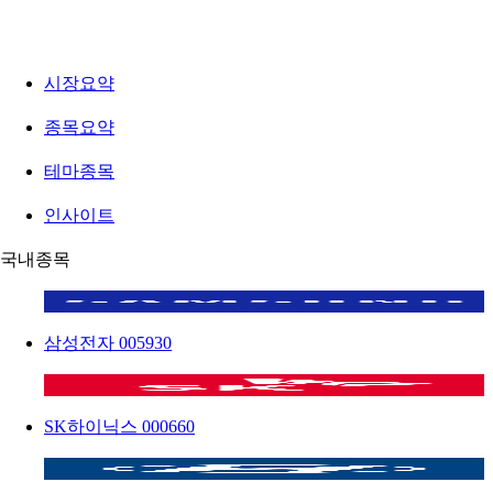
시장요약
종목요약
테마종목
인사이트
국내종목
삼성전자
005930
SK하이닉스
000660