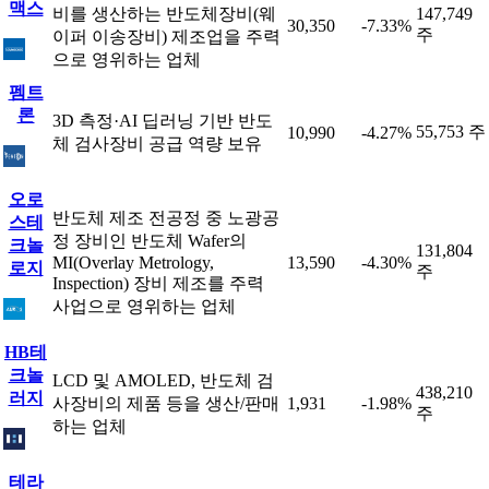
맥스
비를 생산하는 반도체장비(웨
147,749
30,350
-7.33%
주
이퍼 이송장비) 제조업을 주력
으로 영위하는 업체
펨트
론
3D 측정·AI 딥러닝 기반 반도
55,753 주
10,990
-4.27%
체 검사장비 공급 역량 보유
오로
반도체 제조 전공정 중 노광공
스테
정 장비인 반도체 Wafer의
크놀
131,804
MI(Overlay Metrology,
13,590
-4.30%
로지
주
Inspection) 장비 제조를 주력
사업으로 영위하는 업체
HB테
크놀
LCD 및 AMOLED, 반도체 검
438,210
러지
사장비의 제품 등을 생산/판매
1,931
-1.98%
주
하는 업체
테라