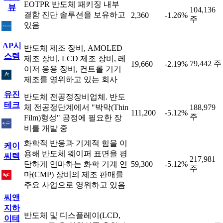
EOTPR 반도체 패키징 내부
뷰
104,136
결함 진단 솔루션을 보유하고
2,360
-1.26%
주
있음
AP시
반도체 제조 장비, AMOLED
스템
제조 장비, LCD 제조 장비, 레
79,442 주
19,660
-2.19%
이저 응용 장비, 컨트롤 기기
제조를 영위하고 있는 회사
유진
반도체 전공정장비업체. 반도
테크
체 전공정단계에서 "박막(Thin
188,979
111,200
-5.12%
주
Film)형성" 공정에 필요한 장
비를 개발 중
화학적 반응과 기계적 힘을 이
케이
용해 반도체 웨이퍼 표면을 평
씨텍
217,981
탄하게 연마하는 화학 기계 연
59,300
-5.12%
주
마(CMP) 장비의 제조 판매를
주요 사업으로 영위하고 있음
씨앤
지하
반도체 및 디스플레이(LCD,
이테