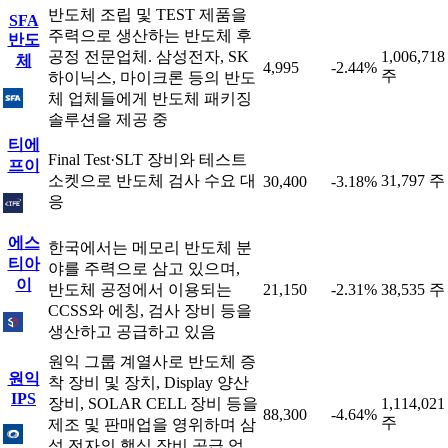
반도체 조립 및 TEST 제품을
SFA
주력으로 생산하는 반도체 후
반도
공정 전문업체. 삼성전자, SK
1,006,718
체
4,995
-2.44%
주
하이닉스, 마이크론 등의 반도
체 업체들에게 반도체 패키징
솔루션을 제공 중
티에
Final Test·SLT 장비와 테스트
프이
소켓으로 반도체 검사 수요 대
31,797 주
30,400
-3.18%
응
에스
한국에서는 메모리 반도체 분
티아
야를 주력으로 삼고 있으며,
이
반도체 공정에서 이용되는
21,150
-2.31%
38,535 주
CCSS와 에칭, 검사 장비 등을
생산하고 공급하고 있음
원익 그룹 계열사로 반도체 증
원익
착 장비 및 장치, Display 양산
IPS
장비, SOLAR CELL 장비 등을
1,114,021
88,300
-4.64%
주
제조 및 판매업을 영위하며 삼
성 전자의 핵심 장비 공급 업