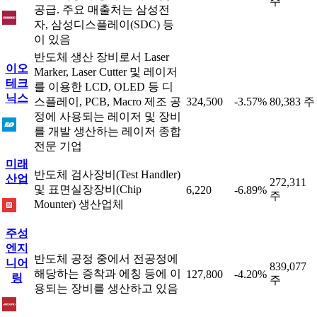
주
공급. 주요 매출처는 삼성전
자, 삼성디스플레이(SDC) 등
이 있음
반도체 생산 장비로서 Laser
이오
Marker, Laser Cutter 및 레이저
테크
를 이용한 LCD, OLED 등 디
닉스
스플레이, PCB, Macro 제조 공
324,500
-3.57%
80,383 주
정에 사용되는 레이저 및 장비
를 개발 생산하는 레이저 종합
전문 기업
미래
반도체 검사장비(Test Handler)
산업
272,311
및 표면실장장비(Chip
6,220
-6.89%
주
Mounter) 생산업체
주성
엔지
반도체 공정 중에서 전공정에
니어
839,077
해당하는 증착과 에칭 등에 이
127,800
-4.20%
링
주
용되는 장비를 생산하고 있음