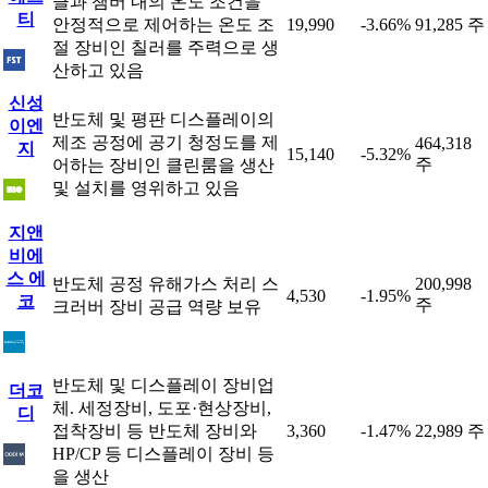
클과 챔버 내의 온도 조건을
티
안정적으로 제어하는 온도 조
19,990
-3.66%
91,285 주
절 장비인 칠러를 주력으로 생
산하고 있음
신성
반도체 및 평판 디스플레이의
이엔
제조 공정에 공기 청정도를 제
464,318
지
15,140
-5.32%
주
어하는 장비인 클린룸을 생산
및 설치를 영위하고 있음
지앤
비에
스 에
반도체 공정 유해가스 처리 스
200,998
4,530
-1.95%
코
주
크러버 장비 공급 역량 보유
반도체 및 디스플레이 장비업
더코
체. 세정장비, 도포·현상장비,
디
접착장비 등 반도체 장비와
3,360
-1.47%
22,989 주
HP/CP 등 디스플레이 장비 등
을 생산