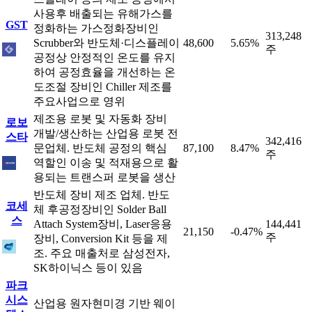
사용후 배출되는 유해가스를
GST
정화하는 가스정화장비인
313,248
Scrubber와 반도체·디스플레이
48,600
5.65%
주
공정상 안정적인 온도를 유지
하여 공정효율을 개선하는 온
도조절 장비인 Chiller 제조를
주요사업으로 영위
제조용 로봇 및 자동화 장비
로보
개발/생산하는 산업용 로봇 전
스타
342,416
문업체. 반도체 공정의 핵심
87,100
8.47%
주
역할인 이송 및 적재용으로 활
용되는 트랜스퍼 로봇을 생산
반도체 장비 제조 업체. 반도
코세
체 후공정장비인 Solder Ball
스
Attach System장비, Laser응용
144,441
21,150
-0.47%
주
장비, Conversion Kit 등을 제
조. 주요 매출처로 삼성전자,
SK하이닉스 등이 있음
파크
시스
산업용 원자현미경 기반 웨이