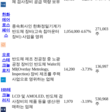
체 검사장비 공급 역량 보유
한화
에어
로스
종속회사인 한화정밀기계가
271,003
페이
반도체 장비(고속 칩마운터
1,054,000
4.67%
주
스
장비) 사업을 영위
오로
반도체 제조 전공정 중 노광
스테
공정 장비인 반도체 Wafer의
크놀
136,997
MI(Overlay Metrology,
14,200
-3.73%
로지
주
Inspection) 장비 제조를 주력
사업으로 영위하는 업체
HB테
크놀
LCD 및 AMOLED, 반도체 검
530,968
러지
사장비의 제품 등을 생산/판
1,970
-3.19%
주
매하는 업체