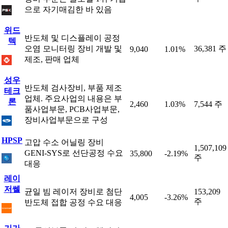
으로 자기매김한 바 있음
위드
반도체 및 디스플레이 공정
텍
오염 모니터링 장비 개발 및
36,381 주
9,040
1.01%
제조, 판매 업체
성우
반도체 검사장비, 부품 제조
테크
업체. 주요사업의 내용은 부
론
2,460
1.03%
7,544 주
품사업부문, PCB사업부문,
장비사업부문으로 구성
HPSP
고압 수소 어닐링 장비
1,507,109
GENI-SYS로 선단공정 수요
35,800
-2.19%
주
대응
레이
저쎌
균일 빔 레이저 장비로 첨단
153,209
4,005
-3.26%
주
반도체 접합 공정 수요 대응