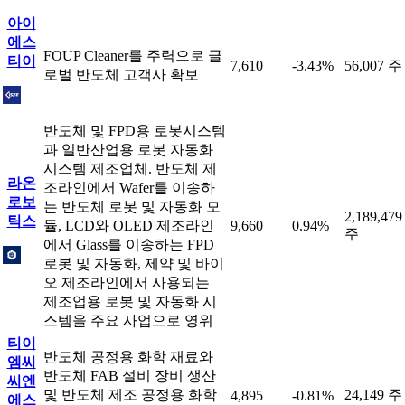
아이
에스
FOUP Cleaner를 주력으로 글
티이
7,610
-3.43%
56,007 주
로벌 반도체 고객사 확보
반도체 및 FPD용 로봇시스템
과 일반산업용 로봇 자동화
시스템 제조업체. 반도체 제
라온
조라인에서 Wafer를 이송하
로보
는 반도체 로봇 및 자동화 모
2,189,479
틱스
듈, LCD와 OLED 제조라인
9,660
0.94%
주
에서 Glass를 이송하는 FPD
로봇 및 자동화, 제약 및 바이
오 제조라인에서 사용되는
제조업용 로봇 및 자동화 시
스템을 주요 사업으로 영위
티이
반도체 공정용 화학 재료와
엠씨
반도체 FAB 설비 장비 생산
씨엔
및 반도체 제조 공정용 화학
24,149 주
4,895
-0.81%
에스