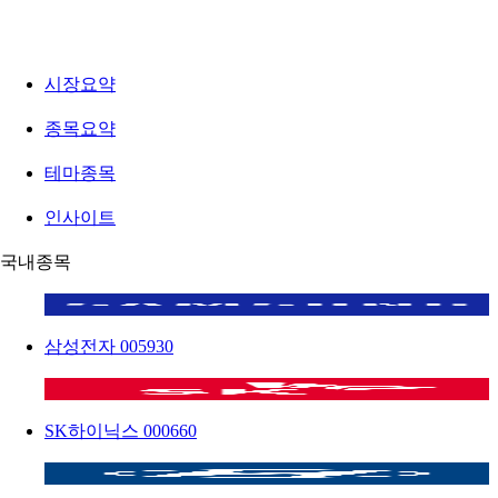
시장요약
종목요약
테마종목
인사이트
국내종목
삼성전자
005930
SK하이닉스
000660