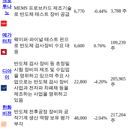
크로
투나
MEMS 프로브카드 제조기술
3,788 주
6,770
-0.44%
노
로 반도체 테스트 장비 공급
메가
웨이퍼·파이널 테스트 핀으
터치
109,239
로 반도체 검사장비 수요 대
6,600
0.76%
주
응
반도체 검사 장비 등 초정밀
시험 장비의 제조 및 수입업
디아
을 영위하고 있으며 주요 사
이
205,965
업으로는 반도체 검사 장비
22,800
-4.20%
주
사업과 전자파 차폐체 등을
제조하는 사업을 영위하고
있음
한화
반도체 전후공정 장비와 공
비전
217,204
작기계 생산 역량 보유 평가
48,000
-2.04%
주
부각