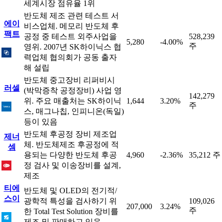
세계시장 점유율 1위
반도체 제조 관련 테스트 서
에이
비스업체. 메모리 반도체 후
팩트
공정 중 테스트 외주사업을
528,239
5,280
-4.00%
주
영위. 2007년 SK하이닉스 협
력업체 협의회가 공동 출자
해 설립
반도체 중고장비 리퍼비시
러셀
(박막증착 공정장비) 사업 영
142,279
위. 주요 매출처는 SK하이닉
1,644
3.20%
주
스, 매그나칩, 인피니온(독일)
등이 있음
반도체 후공정 장비 제조업
제너
체. 반도체제조 후공정에 적
셈
용되는 다양한 반도체 후공
4,960
-2.36%
35,212 주
정 검사 및 이송장비를 설계,
제조
티에
반도체 및 OLED의 전기적/
스이
광학적 특성을 검사하기 위
109,026
207,000
3.24%
주
한 Total Test Solution 장비를
제조 및 판매하고 있음