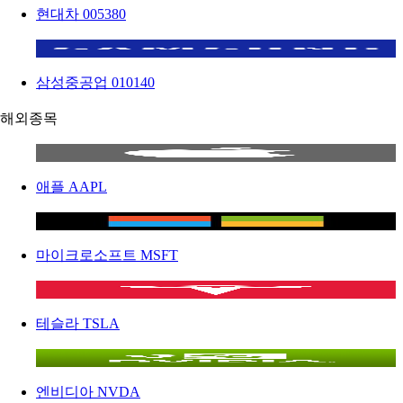
현대차
005380
삼성중공업
010140
해외종목
애플
AAPL
마이크로소프트
MSFT
테슬라
TSLA
엔비디아
NVDA