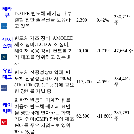
테라
EOTPR 반도체 패키징 내부
뷰
230,719
결함 진단 솔루션을 보유하
2,390
0.42%
주
고 있음
반도체 제조 장비, AMOLED
AP시
제조 장비, LCD 제조 장비,
스템
레이저 응용 장비, 컨트롤 기
20,100
-1.71%
47,664 주
기 제조를 영위하고 있는 회
사
유진
반도체 전공정장비업체. 반
테크
도체 전공정단계에서 "박막
284,465
117,200
-4.95%
주
(Thin Film)형성" 공정에 필요
한 장비를 개발 중
화학적 반응과 기계적 힘을
케이
이용해 반도체 웨이퍼 표면
씨텍
을 평탄하게 연마하는 화학
285,781
62,500
-11.60%
주
기계 연마(CMP) 장비의 제조
판매를 주요 사업으로 영위
하고 있음