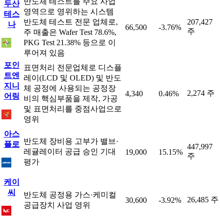
반도체 테스트를 주요 사업
두산
영역으로 영위하는 시스템
테스
반도체 테스트 전문 업체로,
207,427
나
66,500
-3.76%
주
주 매출은 Wafer Test 78.6%,
PKG Test 21.38% 등으로 이
루어져 있음
포인
표면처리 전문업체로 디스플
트엔
레이(LCD 및 OLED) 및 반도
지니
체 공정에 사용되는 공정장
2,274 주
4,340
0.46%
어링
비의 핵심부품을 제작, 가공
및 표면처리를 중점사업으로
영위
아스
반도체 장비용 고부가 밸브·
플로
447,997
레귤레이터 공급 승인 기대
19,000
15.15%
주
평가
케이
씨
반도체 공정용 가스·케미컬
26,485 주
30,600
-3.92%
공급장치 사업 영위