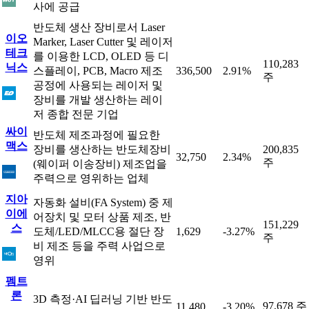
사에 공급
반도체 생산 장비로서 Laser
이오
Marker, Laser Cutter 및 레이저
테크
를 이용한 LCD, OLED 등 디
110,283
닉스
스플레이, PCB, Macro 제조
336,500
2.91%
주
공정에 사용되는 레이저 및
장비를 개발 생산하는 레이
저 종합 전문 기업
싸이
반도체 제조과정에 필요한
맥스
장비를 생산하는 반도체장비
200,835
32,750
2.34%
주
(웨이퍼 이송장비) 제조업을
주력으로 영위하는 업체
지아
자동화 설비(FA System) 중 제
이에
어장치 및 모터 상품 제조, 반
151,229
스
도체/LED/MLCC용 절단 장
1,629
-3.27%
주
비 제조 등을 주력 사업으로
영위
펨트
론
3D 측정·AI 딥러닝 기반 반도
97,678 주
11,480
-3.20%