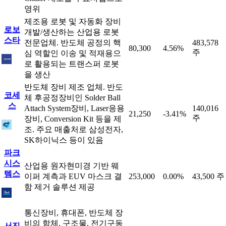
영위
제조용 로봇 및 자동화 장비
로보
개발/생산하는 산업용 로봇
스타
전문업체. 반도체 공정의 핵
483,578
80,300
4.56%
주
심 역할인 이송 및 적재용으
로 활용되는 트랜스퍼 로봇
을 생산
반도체 장비 제조 업체. 반도
코세
체 후공정장비인 Solder Ball
스
Attach System장비, Laser응용
140,016
21,250
-3.41%
주
장비, Conversion Kit 등을 제
조. 주요 매출처로 삼성전자,
SK하이닉스 등이 있음
파크
시스
산업용 원자현미경 기반 웨
템스
이퍼 계측과 EUV 마스크 결
253,000
0.00%
43,500 주
함 제거 솔루션 제공
통신장비, 휴대폰, 반도체 장
비의 함체, 구조물, 전기구동
서진