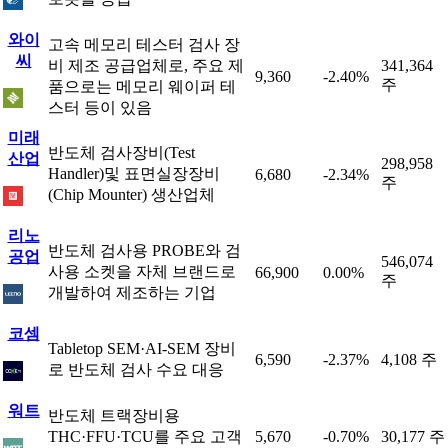
와이
고속 메모리 테스터 검사 장
씨
비 제조 공급업체로, 주요 제
341,364
9,360
-2.40%
주
품으로는 메모리 웨이퍼 테
스터 등이 있음
미래
반도체 검사장비(Test
산업
298,958
Handler)및 표면실장장비
6,680
-2.34%
주
(Chip Mounter) 생산업체
리노
반도체 검사용 PROBE와 검
공업
546,074
사용 소켓을 자체 브랜드로
66,900
0.00%
주
개발하여 제조하는 기업
코셈
Tabletop SEM·AI-SEM 장비
6,590
-2.37%
4,108 주
로 반도체 검사 수요 대응
워트
반도체 트랙장비용
THC·FFU·TCU를 주요 고객
5,670
-0.70%
30,177 주