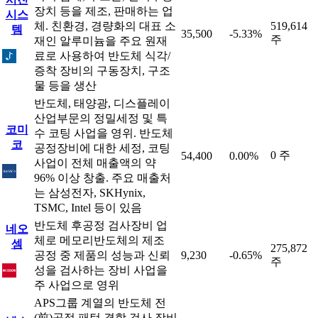
장치 등을 제조, 판매하는 업
시스
체. 친환경, 경량화의 대표 소
519,614
템
35,500
-5.33%
주
재인 알루미늄을 주요 원재
료로 사용하여 반도체 식각/
증착 장비의 구동장치, 구조
물 등을 생산
반도체, 태양광, 디스플레이
산업부문의 정밀세정 및 특
코미
수 코팅 사업을 영위. 반도체
코
공정장비에 대한 세정, 코팅
0 주
54,400
0.00%
사업이 전체 매출액의 약
96% 이상 창출. 주요 매출처
는 삼성전자, SKHynix,
TSMC, Intel 등이 있음
반도체 후공정 검사장비 업
네오
체로 메모리반도체의 제조
셈
275,872
공정 중 제품의 성능과 신뢰
9,230
-0.65%
주
성을 검사하는 장비 사업을
주 사업으로 영위
APS그룹 계열의 반도체 전
(前)공정 패턴 결함 검사 장비