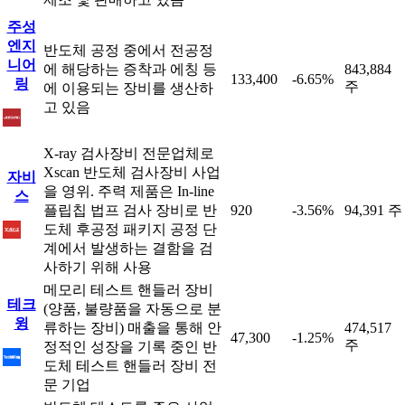
주성
엔지
반도체 공정 중에서 전공정
니어
에 해당하는 증착과 에칭 등
843,884
133,400
-6.65%
링
주
에 이용되는 장비를 생산하
고 있음
X-ray 검사장비 전문업체로
Xscan 반도체 검사장비 사업
자비
을 영위. 주력 제품은 In-line
스
플립칩 법프 검사 장비로 반
920
-3.56%
94,391 주
도체 후공정 패키지 공정 단
계에서 발생하는 결함을 검
사하기 위해 사용
메모리 테스트 핸들러 장비
테크
(양품, 불량품을 자동으로 분
윙
류하는 장비) 매출을 통해 안
474,517
47,300
-1.25%
주
정적인 성장을 기록 중인 반
도체 테스트 핸들러 장비 전
문 기업