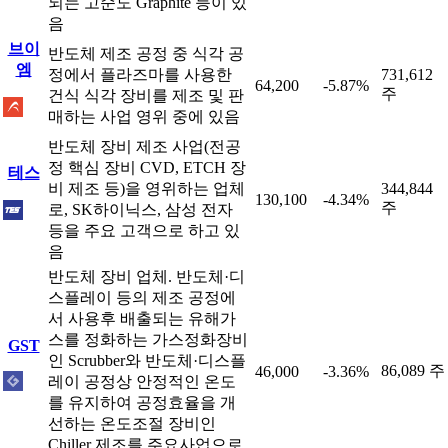
되는 고순도 Graphite 등이 있
음
브이
반도체 제조 공정 중 식각 공
엠
정에서 플라즈마를 사용한
731,612
64,200
-5.87%
주
건식 식각 장비를 제조 및 판
매하는 사업 영위 중에 있음
반도체 장비 제조 사업(전공
정 핵심 장비 CVD, ETCH 장
테스
비 제조 등)을 영위하는 업체
344,844
130,100
-4.34%
주
로, SK하이닉스, 삼성 전자
등을 주요 고객으로 하고 있
음
반도체 장비 업체. 반도체·디
스플레이 등의 제조 공정에
서 사용후 배출되는 유해가
스를 정화하는 가스정화장비
GST
인 Scrubber와 반도체·디스플
86,089 주
46,000
-3.36%
레이 공정상 안정적인 온도
를 유지하여 공정효율을 개
선하는 온도조절 장비인
Chiller 제조를 주요사업으로