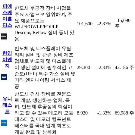
피에
반도체 후공정 장비 사업을
스케
주요 사업으로 영위하며, 주
이홀
115,090
요 제품으로는
101,600
-2.87%
딩스
주
WLP/FOWLP/FOPLP
Descum, Reflow 장비 등이 있
음
반도체 및 디스플레이 유틸
한양
리티 설비 및 관련 장비 제조
이엔
업체로 반도체 및 디스플레
지
이 생산 설비에 필수적인 고
29,300
-2.33%
42,186 주
순도(UHP) 특수 가스 설비 및
기타 엔지니어링 서비스 제
공
반도체 검사 장비를 전문으
유니
로 개발, 생산하는 업체. 특
테스
히, 반도체 후공정의 핵심이
트
라고 할 수 있는 메모리 모듈
8,920
-1.33%
69,988 주
테스터 및 메모리 컴포넌트
테스터를 국내 업계 최초로
개발 완료 및 상용화