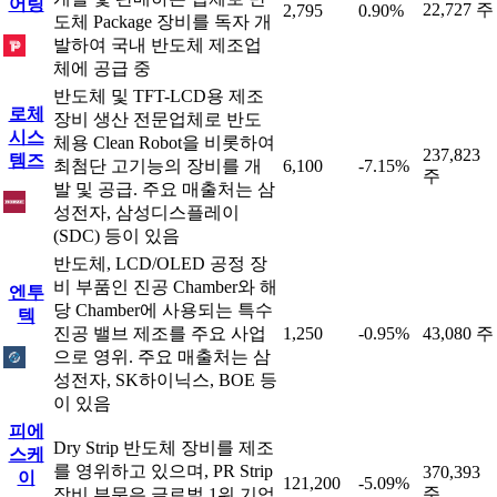
어링
22,727 주
2,795
0.90%
도체 Package 장비를 독자 개
발하여 국내 반도체 제조업
체에 공급 중
반도체 및 TFT-LCD용 제조
로체
장비 생산 전문업체로 반도
시스
체용 Clean Robot을 비롯하여
237,823
템즈
최첨단 고기능의 장비를 개
6,100
-7.15%
주
발 및 공급. 주요 매출처는 삼
성전자, 삼성디스플레이
(SDC) 등이 있음
반도체, LCD/OLED 공정 장
비 부품인 진공 Chamber와 해
엔투
당 Chamber에 사용되는 특수
텍
진공 밸브 제조를 주요 사업
1,250
-0.95%
43,080 주
으로 영위. 주요 매출처는 삼
성전자, SK하이닉스, BOE 등
이 있음
피에
Dry Strip 반도체 장비를 제조
스케
를 영위하고 있으며, PR Strip
370,393
이
121,200
-5.09%
주
장비 부문은 글로벌 1위 기업