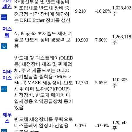
기가
RF통신부품 및 반도체장비
레인
제조업체로 반도체 장비 중
1,028,492
9,210
-16.20%
주
전공정 식각 장비에 해당하
는 DRIE Etcher 장비를 생산
저스
N₂ Purge와 초저습도 제어 기
템
1,268,118
술로 반도체 장비 경쟁력 보
10,900
7.60%
주
유
반도체 및 디스플레이(OLED
등) 세정장비 제조 및 판매업
체. 주요 제품으로는 OLED
디바
유기발광층 증착용 FM(Fine
이스
110,305
Metal) MASK 세정장비, 반도
12,350
5.65%
주
체 웨이퍼 보관용기(FOUP)
세정장비, 반도체 웨이퍼 매
엽세정용 약액공급장치 등이
있음
제우
반도체 세정장비를 주력으로
스
129,542
디스플레이 열장비·산업용
9,030
-0.99%
주
로봇을 공급