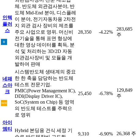
체. 반도체 외관검사분야, 반
도체 Mid-End 분야, 디스플레
인텍
이 분야, 전기자동차용 2차전
플러
지 외관 검사 장비의 제조를
283,685
스
주요 사업으로 영위. 머신비
28,350
-4.22%
주
전기술을 통해 표면 형상에
대한 영상 데이터를 획득, 분
석 및 처리하는 3D/2D 자동
외관검사장비 및 모듈을 개
발하여 판매
시스템반도체 생태계의 중요
한 한 축을 담당하는 반도체
네패
테스트 전문기업.
스아
129,849
PMIC(Power Management IC),
크
25,450
-6.78%
주
DDI(Display Driver IC),
SoC(System on Chip) 등 영역
의 반도체 테스트를 주력으
로 영위
아이
엠티
Hybrid 본딩용 건식 세정 기
26,368 주
9,310
-6.90%
술로 반도체장비 고도화