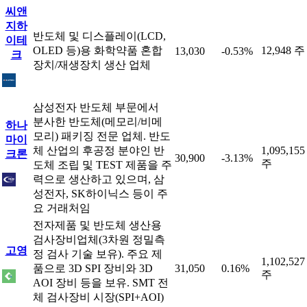
씨앤
지하
반도체 및 디스플레이(LCD,
이테
OLED 등)용 화학약품 혼합
12,948 주
13,030
-0.53%
크
장치/재생장치 생산 업체
삼성전자 반도체 부문에서
분사한 반도체(메모리/비메
하나
모리) 패키징 전문 업체. 반도
마이
체 산업의 후공정 분야인 반
1,095,155
크론
30,900
-3.13%
주
도체 조립 및 TEST 제품을 주
력으로 생산하고 있으며, 삼
성전자, SK하이닉스 등이 주
요 거래처임
전자제품 및 반도체 생산용
검사장비업체(3차원 정밀측
고영
정 검사 기술 보유). 주요 제
1,102,527
품으로 3D SPI 장비와 3D
31,050
0.16%
주
AOI 장비 등을 보유. SMT 전
체 검사장비 시장(SPI+AOI)