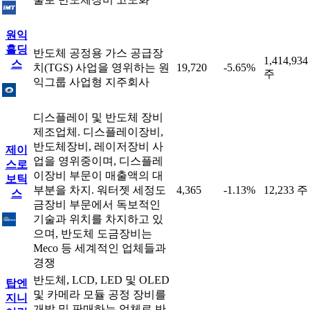
원익
홀딩
반도체 공정용 가스 공급장
1,414,934
스
치(TGS) 사업을 영위하는 원
19,720
-5.65%
주
익그룹 사업형 지주회사
디스플레이 및 반도체 장비
제조업체. 디스플레이장비,
반도체장비, 레이저장비 사
제이
업을 영위중이며, 디스플레
스로
이장비 부문이 매출액의 대
보틱
부분을 차지. 워터젯 세정도
4,365
-1.13%
12,233 주
스
금장비 부문에서 독보적인
기술과 위치를 차지하고 있
으며, 반도체 도금장비는
Meco 등 세계적인 업체들과
경쟁
반도체, LCD, LED 및 OLED
탑엔
및 카메라 모듈 공정 장비를
지니
개발 및 판매하는 업체로 반