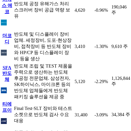
반도체 공정 유해가스 처리
스 에
190,046
스크러버 장비 공급 역량 보
4,620
-0.96%
코
주
유
반도체 및 디스플레이 장비
더코
업체. 세정장비, 도포·현상장
디
비, 접착장비 등 반도체 장비
3,410
-1.30%
9,610 주
와 HP/CP 등 디스플레이 장
비 등을 생산
반도체 조립 및 TEST 제품을
SFA
주력으로 생산하는 반도체
반도
후공정 전문업체. 삼성전자,
1,126,844
체
5,120
-2.29%
주
SK하이닉스, 마이크론 등의
반도체 업체들에게 반도체
패키징 솔루션을 제공 중
티에
Final Test·SLT 장비와 테스트
프이
소켓으로 반도체 검사 수요
34,384 주
31,400
-3.09%
대응