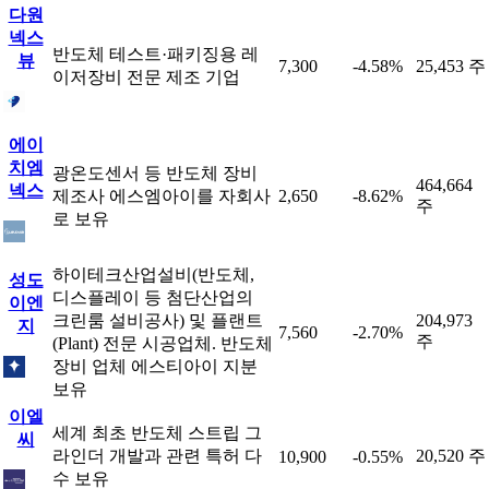
다원
넥스
반도체 테스트·패키징용 레
뷰
7,300
-4.58%
25,453 주
이저장비 전문 제조 기업
에이
치엠
광온도센서 등 반도체 장비
464,664
넥스
제조사 에스엠아이를 자회사
2,650
-8.62%
주
로 보유
하이테크산업설비(반도체,
성도
디스플레이 등 첨단산업의
이엔
크린룸 설비공사) 및 플랜트
204,973
지
7,560
-2.70%
주
(Plant) 전문 시공업체. 반도체
장비 업체 에스티아이 지분
보유
이엘
세계 최초 반도체 스트립 그
씨
라인더 개발과 관련 특허 다
20,520 주
10,900
-0.55%
수 보유