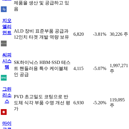
제품을 생산 및 공급하고 있
음
지오
엘리
ALD 장비 표준부품 공급과
먼트
6,820
-3.81%
30,226 주
12인치 타겟 개발 역량 보유
씨피
시스
SK하이닉스 HBM·SSD 테스
1,997,271
템
트 핸들러용 특수 케이블체
4,115
-5.07%
주
인 공급
그린
리소
PVD 초고밀도 코팅으로 반
119,095
스
도체 식각 부품 수명 개선 평
6,930
-5.20%
주
가
마이