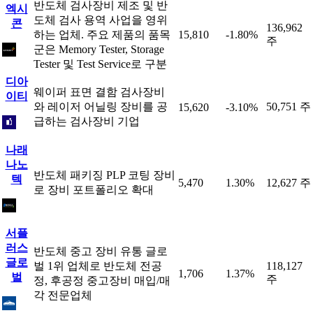
반도체 검사장비 제조 및 반
엑시
도체 검사 용역 사업을 영위
콘
136,962
하는 업체. 주요 제품의 품목
15,810
-1.80%
주
군은 Memory Tester, Storage
Tester 및 Test Service로 구분
디아
웨이퍼 표면 결함 검사장비
이티
와 레이저 어닐링 장비를 공
50,751 주
15,620
-3.10%
급하는 검사장비 기업
나래
나노
반도체 패키징 PLP 코팅 장비
텍
5,470
1.30%
12,627 주
로 장비 포트폴리오 확대
서플
러스
반도체 중고 장비 유통 글로
글로
벌 1위 업체로 반도체 전공
118,127
1,706
1.37%
벌
주
정, 후공정 중고장비 매입/매
각 전문업체