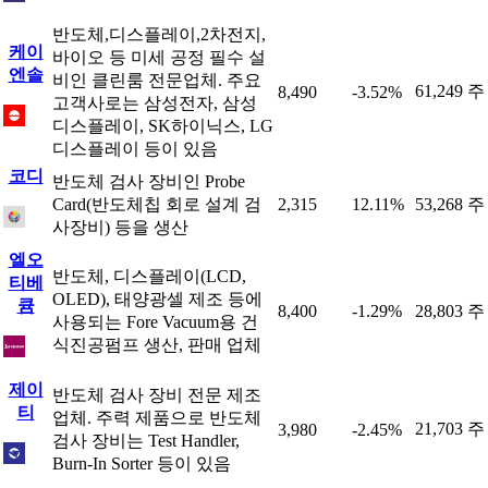
반도체,디스플레이,2차전지,
케이
바이오 등 미세 공정 필수 설
엔솔
비인 클린룸 전문업체. 주요
61,249 주
8,490
-3.52%
고객사로는 삼성전자, 삼성
디스플레이, SK하이닉스, LG
디스플레이 등이 있음
코디
반도체 검사 장비인 Probe
Card(반도체칩 회로 설계 검
2,315
12.11%
53,268 주
사장비) 등을 생산
엘오
반도체, 디스플레이(LCD,
티베
OLED), 태양광셀 제조 등에
큠
8,400
-1.29%
28,803 주
사용되는 Fore Vacuum용 건
식진공펌프 생산, 판매 업체
제이
반도체 검사 장비 전문 제조
티
업체. 주력 제품으로 반도체
21,703 주
3,980
-2.45%
검사 장비는 Test Handler,
Burn-In Sorter 등이 있음