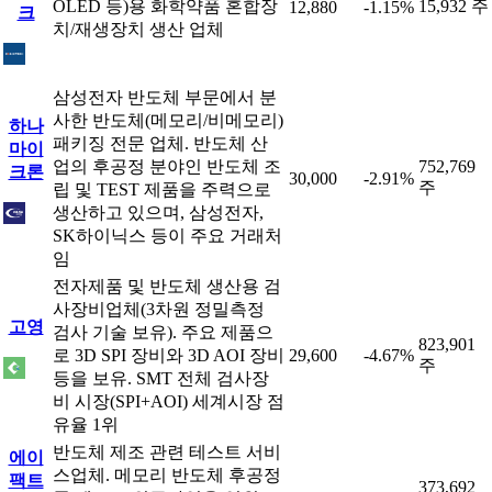
OLED 등)용 화학약품 혼합장
15,932 주
12,880
-1.15%
크
치/재생장치 생산 업체
삼성전자 반도체 부문에서 분
사한 반도체(메모리/비메모리)
하나
패키징 전문 업체. 반도체 산
마이
업의 후공정 분야인 반도체 조
752,769
크론
30,000
-2.91%
주
립 및 TEST 제품을 주력으로
생산하고 있으며, 삼성전자,
SK하이닉스 등이 주요 거래처
임
전자제품 및 반도체 생산용 검
사장비업체(3차원 정밀측정
고영
검사 기술 보유). 주요 제품으
823,901
로 3D SPI 장비와 3D AOI 장비
29,600
-4.67%
주
등을 보유. SMT 전체 검사장
비 시장(SPI+AOI) 세계시장 점
유율 1위
반도체 제조 관련 테스트 서비
에이
스업체. 메모리 반도체 후공정
팩트
373,692