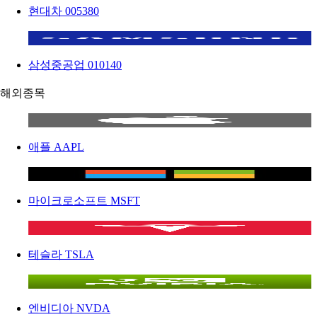
현대차
005380
삼성중공업
010140
해외종목
애플
AAPL
마이크로소프트
MSFT
테슬라
TSLA
엔비디아
NVDA