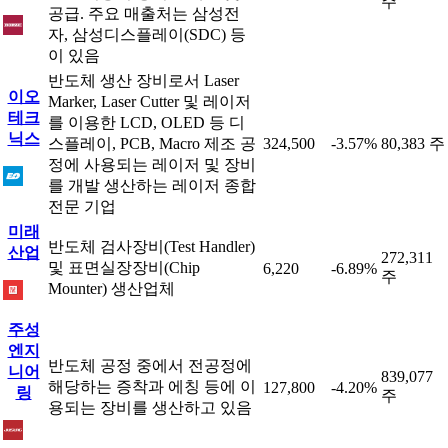
주
공급. 주요 매출처는 삼성전
자, 삼성디스플레이(SDC) 등
이 있음
반도체 생산 장비로서 Laser
이오
Marker, Laser Cutter 및 레이저
테크
를 이용한 LCD, OLED 등 디
닉스
스플레이, PCB, Macro 제조 공
324,500
-3.57%
80,383 주
정에 사용되는 레이저 및 장비
를 개발 생산하는 레이저 종합
전문 기업
미래
반도체 검사장비(Test Handler)
산업
272,311
및 표면실장장비(Chip
6,220
-6.89%
주
Mounter) 생산업체
주성
엔지
반도체 공정 중에서 전공정에
니어
839,077
해당하는 증착과 에칭 등에 이
127,800
-4.20%
링
주
용되는 장비를 생산하고 있음