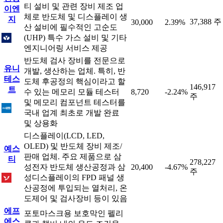
티 설비 및 관련 장비 제조 업
이엔
체로 반도체 및 디스플레이 생
지
37,388 주
30,000
2.39%
산 설비에 필수적인 고순도
(UHP) 특수 가스 설비 및 기타
엔지니어링 서비스 제공
반도체 검사 장비를 전문으로
유니
개발, 생산하는 업체. 특히, 반
테스
도체 후공정의 핵심이라고 할
146,917
트
수 있는 메모리 모듈 테스터
8,720
-2.24%
주
및 메모리 컴포넌트 테스터를
국내 업계 최초로 개발 완료
및 상용화
디스플레이(LCD, LED,
OLED) 및 반도체 장비 제조/
예스
판매 업체. 주요 제품으로 삼
티
278,227
성전자 반도체 생산공정과 삼
20,400
-4.67%
주
성디스플레이의 FPD 패널 생
산공정에 투입되는 열처리, 온
도제어 및 검사장비 등이 있음
에프
포토마스크용 보호막인 펠리
에스