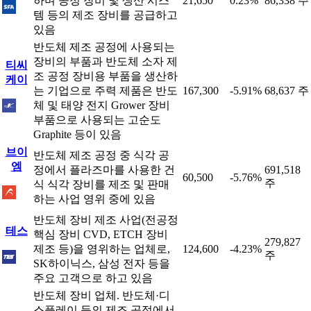
하며 공정 장비 및 생산 시스
21,650
0.23%
86,338 주
템 등의 제조 장비를 공급하고
있음
반도체 제조 공정에 사용되는
장비의 부품과 반도체 소자 제
티씨
조 공정 장비용 부품을 생산하
케이
는 기업으로 주력 제품은 반도
167,300
-5.91%
68,637 주
체 및 태양 전지 Grower 장비
부품으로 사용되는 고순도
Graphite 등이 있음
브이
반도체 제조 공정 중 식각 공
엠
정에서 플라즈마를 사용한 건
691,518
60,500
-5.76%
주
식 식각 장비를 제조 및 판매
하는 사업 영위 중에 있음
반도체 장비 제조 사업(전공정
테스
핵심 장비 CVD, ETCH 장비
279,827
제조 등)을 영위하는 업체로,
124,600
-4.23%
주
SK하이닉스, 삼성 전자 등을
주요 고객으로 하고 있음
반도체 장비 업체. 반도체·디
스플레이 등의 제조 공정에서