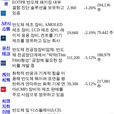
EOTPR 반도체 패키징 내부
뷰
104,136
결함 진단 솔루션을 보유하고
2,360
-1.26%
주
있음
AP시
반도체 제조 장비, AMOLED
스템
제조 장비, LCD 제조 장비, 레
79,442 주
19,660
-2.19%
이저 응용 장비, 컨트롤 기기
제조를 영위하고 있는 회사
유진
반도체 전공정장비업체. 반도
테크
체 전공정단계에서 "박막(Thin
188,979
111,200
-5.12%
주
Film)형성" 공정에 필요한 장
비를 개발 중
화학적 반응과 기계적 힘을 이
케이
용해 반도체 웨이퍼 표면을 평
씨텍
217,981
탄하게 연마하는 화학 기계 연
59,300
-5.12%
주
마(CMP) 장비의 제조 판매를
주요 사업으로 영위하고 있음
씨앤
지하
반도체 및 디스플레이(LCD,
이테