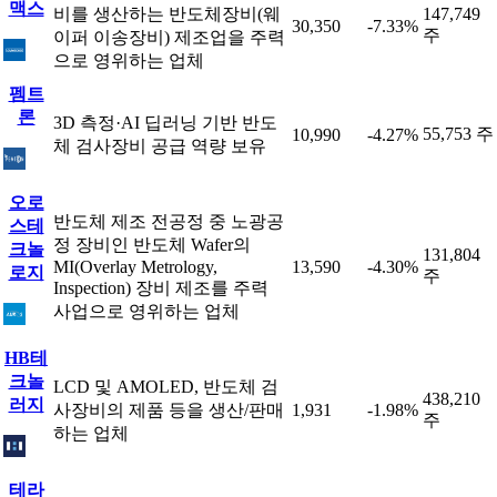
맥스
비를 생산하는 반도체장비(웨
147,749
30,350
-7.33%
주
이퍼 이송장비) 제조업을 주력
으로 영위하는 업체
펨트
론
3D 측정·AI 딥러닝 기반 반도
55,753 주
10,990
-4.27%
체 검사장비 공급 역량 보유
오로
반도체 제조 전공정 중 노광공
스테
정 장비인 반도체 Wafer의
크놀
131,804
MI(Overlay Metrology,
13,590
-4.30%
로지
주
Inspection) 장비 제조를 주력
사업으로 영위하는 업체
HB테
크놀
LCD 및 AMOLED, 반도체 검
438,210
러지
사장비의 제품 등을 생산/판매
1,931
-1.98%
주
하는 업체
테라