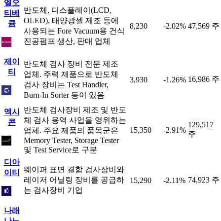
엘오
반도체, 디스플레이(LCD,
티베
OLED), 태양광셀 제조 등에
큠
8,230
-2.02%
47,569 주
사용되는 Fore Vacuum용 건식
진공펌프 생산, 판매 업체
제이
반도체 검사 장비 전문 제조
티
업체. 주력 제품으로 반도체
16,986 주
3,930
-1.26%
검사 장비는 Test Handler,
Burn-In Sorter 등이 있음
반도체 검사장비 제조 및 반도
엑시
체 검사 용역 사업을 영위하는
콘
129,517
15,350
-2.91%
업체. 주요 제품의 품목군은
주
Memory Tester, Storage Tester
및 Test Service로 구분
디아
웨이퍼 표면 결함 검사장비와
이티
레이저 어닐링 장비를 공급하
74,923 주
15,290
-2.11%
는 검사장비 기업
나래
나노