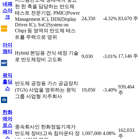
네패
한 한 축을 담당하는 반도체
스아
테스트 전문기업. PMIC(Power
크
24,350
-4.32%
83,670 주
Management IC), DDI(Display
Driver IC), SoC(System on
Chip) 등 영역의 반도체 테스
트를 주력으로 영위
아이
엠티
Hybrid 본딩용 건식 세정 기술
17,146 주
9,030
-3.01%
로 반도체장비 고도화
원익
홀딩
반도체 공정용 가스 공급장치
939,464
스
(TGS) 사업을 영위하는 원익
19,050
-3.40%
주
그룹 사업형 지주회사
한화
에어
로스
종속회사인 한화정밀기계가
162,033
페이
반도체 장비(고속 칩마운터 장
1,097,000
4.08%
주
스