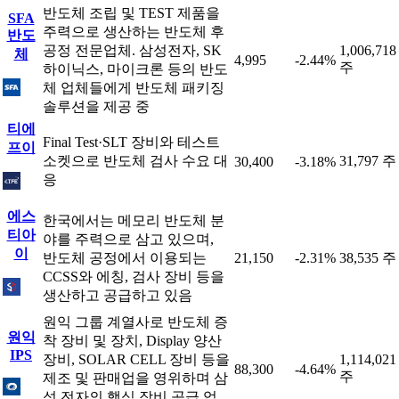
반도체 조립 및 TEST 제품을
SFA
주력으로 생산하는 반도체 후
반도
공정 전문업체. 삼성전자, SK
1,006,718
체
4,995
-2.44%
주
하이닉스, 마이크론 등의 반도
체 업체들에게 반도체 패키징
솔루션을 제공 중
티에
Final Test·SLT 장비와 테스트
프이
소켓으로 반도체 검사 수요 대
31,797 주
30,400
-3.18%
응
에스
한국에서는 메모리 반도체 분
티아
야를 주력으로 삼고 있으며,
이
반도체 공정에서 이용되는
21,150
-2.31%
38,535 주
CCSS와 에칭, 검사 장비 등을
생산하고 공급하고 있음
원익 그룹 계열사로 반도체 증
원익
착 장비 및 장치, Display 양산
IPS
장비, SOLAR CELL 장비 등을
1,114,021
88,300
-4.64%
주
제조 및 판매업을 영위하며 삼
성 전자의 핵심 장비 공급 업