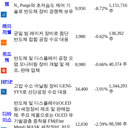
템
N₂ Purge와 초저습도 제어 기
1,151,716
9,950
-8.72%
주
술로 반도체 장비 경쟁력 보유
레이
저쎌
균일 빔 레이저 장비로 첨단
138,392
3,980
-0.62%
주
반도체 접합 공정 수요 대응
위드
반도체 및 디스플레이 공정 오
텍
염 모니터링 장비 개발 및 제
40,374 주
8,980
-0.66%
조, 판매 업체
HPSP
고압 수소 어닐링 장비 GENI-
1,344,293
34,400
-3.91%
주
SYS로 선단공정 수요 대응
반도체 및 디스플레이(OLED
등) 세정장비 제조 및 판매업
디바
체. 주요 제품으로는 OLED 유
이스
기발광층 증착용 FM(Fine
98,598 주
12,030
-2.59%
Metal) MASK 세정장비, 반도