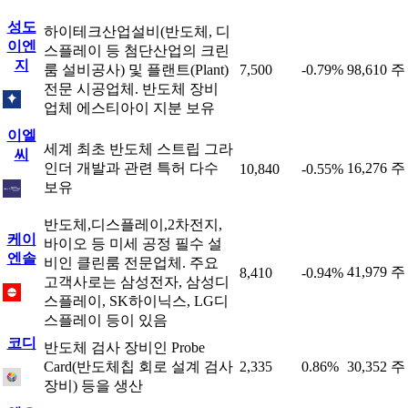
성도
하이테크산업설비(반도체, 디
이엔
스플레이 등 첨단산업의 크린
지
룸 설비공사) 및 플랜트(Plant)
7,500
-0.79%
98,610 주
전문 시공업체. 반도체 장비
업체 에스티아이 지분 보유
이엘
세계 최초 반도체 스트립 그라
씨
인더 개발과 관련 특허 다수
16,276 주
10,840
-0.55%
보유
반도체,디스플레이,2차전지,
케이
바이오 등 미세 공정 필수 설
엔솔
비인 클린룸 전문업체. 주요
41,979 주
8,410
-0.94%
고객사로는 삼성전자, 삼성디
스플레이, SK하이닉스, LG디
스플레이 등이 있음
코디
반도체 검사 장비인 Probe
Card(반도체칩 회로 설계 검사
2,335
0.86%
30,352 주
장비) 등을 생산