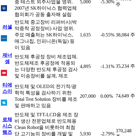
중 테스트 외주사업을 영위.
5,000
-5.30%
주
2007년 SK하이닉스 협력업체
협의회가 공동 출자해 설립
반도체 중고장비 리퍼비시(박
러셀
막증착 공정장비) 사업 영위.
주요 매출처는 SK하이닉스,
1,635
-0.55%
38,084 주
매그나칩, 인피니온(독일) 등
이 있음
제너
반도체 후공정 장비 제조업체.
셈
반도체제조 후공정에 적용되
35,234 주
4,895
-1.31%
는 다양한 반도체 후공정 검사
및 이송장비를 설계, 제조
티에
반도체 및 OLED의 전기적/광
스이
학적 특성을 검사하기 위한
74,649 주
207,000
0.00%
Total Test Solution 장비를 제조
및 판매하고 있음
반도체 및 TFT-LCD용 제조 장
로체
비 생산 전문업체로 반도체용
시스
Clean Robot을 비롯하여 최첨
370,248
템즈
단 고기능의 장비를 개발 및
5,930
-2.79%