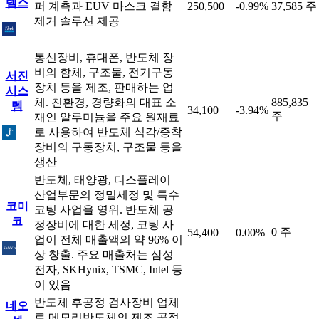
템스
퍼 계측과 EUV 마스크 결함
250,500
-0.99%
37,585 주
제거 솔루션 제공
통신장비, 휴대폰, 반도체 장
비의 함체, 구조물, 전기구동
서진
장치 등을 제조, 판매하는 업
시스
체. 친환경, 경량화의 대표 소
885,835
템
34,100
-3.94%
주
재인 알루미늄을 주요 원재료
로 사용하여 반도체 식각/증착
장비의 구동장치, 구조물 등을
생산
반도체, 태양광, 디스플레이
산업부문의 정밀세정 및 특수
코미
코팅 사업을 영위. 반도체 공
코
정장비에 대한 세정, 코팅 사
0 주
54,400
0.00%
업이 전체 매출액의 약 96% 이
상 창출. 주요 매출처는 삼성
전자, SKHynix, TSMC, Intel 등
이 있음
반도체 후공정 검사장비 업체
네오
로 메모리반도체의 제조 공정