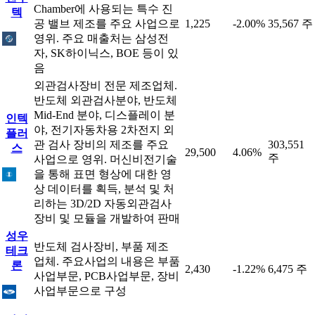
Chamber에 사용되는 특수 진
텍
공 밸브 제조를 주요 사업으로
1,225
-2.00%
35,567 주
영위. 주요 매출처는 삼성전
자, SK하이닉스, BOE 등이 있
음
외관검사장비 전문 제조업체.
반도체 외관검사분야, 반도체
Mid-End 분야, 디스플레이 분
인텍
야, 전기자동차용 2차전지 외
플러
관 검사 장비의 제조를 주요
303,551
스
29,500
4.06%
주
사업으로 영위. 머신비전기술
을 통해 표면 형상에 대한 영
상 데이터를 획득, 분석 및 처
리하는 3D/2D 자동외관검사
장비 및 모듈을 개발하여 판매
성우
반도체 검사장비, 부품 제조
테크
업체. 주요사업의 내용은 부품
론
2,430
-1.22%
6,475 주
사업부문, PCB사업부문, 장비
사업부문으로 구성