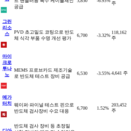
트 핸들러용 특수 케이블체인
3,830
-6.93%
주
공급
그린
리소
PVD 초고밀도 코팅으로 반도
118,162
스
6,700
-3.32%
주
체 식각 부품 수명 개선 평가
마이
크로
투나
MEMS 프로브카드 제조기술
4,641 주
6,530
-3.55%
노
로 반도체 테스트 장비 공급
메가
터치
웨이퍼·파이널 테스트 핀으로
203,452
6,700
1.52%
주
반도체 검사장비 수요 대응
반도체 검사 장비 등 초정밀
디아