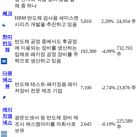
체 중 하나
쎄크
HBM 반도체 검사용 세미스캔
5,810
2.29%
24,954 주
시리즈 개발을 추진하고 있음
한미
반도체 공정 중에서도 후공정
반도
에 이용되는 장비를 생산하는
732,793
체
192,300
-4.09%
주
업체로 패키징 공정 장비를 주
력으로 생산하고 있음
다원
넥스
반도체 테스트·패키징용 레이
뷰
7,100
-2.74%
23,876 주
저장비 전문 제조 기업
에이
치엠
광온도센서 등 반도체 장비 제
225,589
넥스
조사 에스엠아이를 자회사로
2,645
-0.19%
주
보유