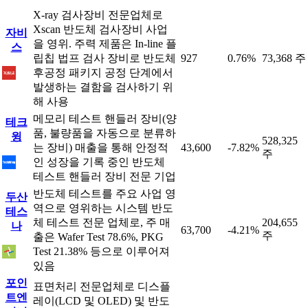
X-ray 검사장비 전문업체로
Xscan 반도체 검사장비 사업
자비
을 영위. 주력 제품은 In-line 플
스
립칩 법프 검사 장비로 반도체
927
0.76%
73,368 주
후공정 패키지 공정 단계에서
발생하는 결함을 검사하기 위
해 사용
메모리 테스트 핸들러 장비(양
테크
품, 불량품을 자동으로 분류하
윙
528,325
는 장비) 매출을 통해 안정적
43,600
-7.82%
주
인 성장을 기록 중인 반도체
테스트 핸들러 장비 전문 기업
반도체 테스트를 주요 사업 영
두산
역으로 영위하는 시스템 반도
테스
체 테스트 전문 업체로, 주 매
204,655
나
63,700
-4.21%
주
출은 Wafer Test 78.6%, PKG
Test 21.38% 등으로 이루어져
있음
포인
표면처리 전문업체로 디스플
트엔
레이(LCD 및 OLED) 및 반도