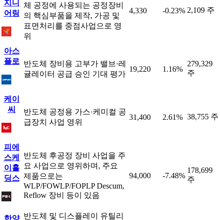
지니
체 공정에 사용되는 공정장비
2,109 주
4,330
-0.23%
어링
의 핵심부품을 제작, 가공 및
표면처리를 중점사업으로 영
위
아스
플로
반도체 장비용 고부가 밸브·레
279,329
19,220
1.16%
주
귤레이터 공급 승인 기대 평가
케이
씨
반도체 공정용 가스·케미컬 공
38,755 주
31,400
2.61%
급장치 사업 영위
피에
반도체 후공정 장비 사업을 주
스케
요 사업으로 영위하며, 주요
이홀
178,699
94,000
-7.48%
제품으로는
딩스
주
WLP/FOWLP/FOPLP Descum,
Reflow 장비 등이 있음
반도체 및 디스플레이 유틸리
한양