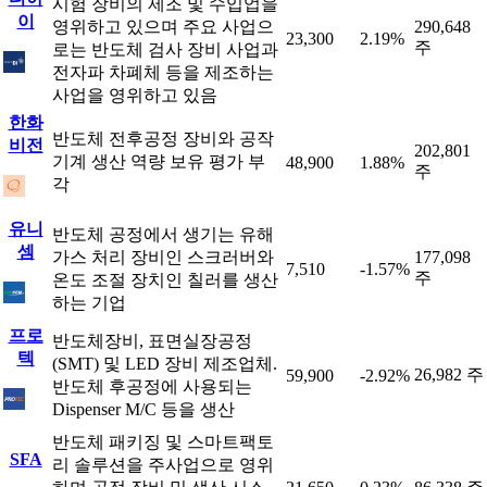
시험 장비의 제조 및 수입업을
이
영위하고 있으며 주요 사업으
290,648
23,300
2.19%
주
로는 반도체 검사 장비 사업과
전자파 차폐체 등을 제조하는
사업을 영위하고 있음
한화
반도체 전후공정 장비와 공작
비전
202,801
기계 생산 역량 보유 평가 부
48,900
1.88%
주
각
유니
반도체 공정에서 생기는 유해
셈
가스 처리 장비인 스크러버와
177,098
7,510
-1.57%
주
온도 조절 장치인 칠러를 생산
하는 기업
프로
반도체장비, 표면실장공정
텍
(SMT) 및 LED 장비 제조업체.
26,982 주
59,900
-2.92%
반도체 후공정에 사용되는
Dispenser M/C 등을 생산
반도체 패키징 및 스마트팩토
SFA
리 솔루션을 주사업으로 영위