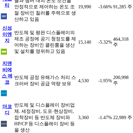
클과 챔버 내의 온도 조건을
티
안정적으로 제어하는 온도 조
19,990
-3.66%
91,285 주
절 장비인 칠러를 주력으로 생
산하고 있음
신성
반도체 및 평판 디스플레이의
이엔
제조 공정에 공기 청정도를 제
464,318
지
15,140
-5.32%
주
어하는 장비인 클린룸을 생산
및 설치를 영위하고 있음
지앤
비에
스 에
반도체 공정 유해가스 처리 스
200,998
4,530
-1.95%
코
주
크러버 장비 공급 역량 보유
반도체 및 디스플레이 장비업
더코
체. 세정장비, 도포·현상장비,
디
접착장비 등 반도체 장비와
3,360
-1.47%
22,989 주
HP/CP 등 디스플레이 장비 등
을 생산