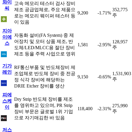
와이
고속 메모리 테스터 검사 장비
씨
제조 공급업체로, 주요 제품으
352,775
9,200
-1.71%
주
로는 메모리 웨이퍼 테스터 등
이 있음
지아
자동화 설비(FA System) 중 제
이에
어장치 및 모터 상품 제조, 반
128,957
스
1,581
-2.95%
주
도체/LED/MLCC용 절단 장비
제조 등을 주력 사업으로 영위
기가
RF통신부품 및 반도체장비 제
레인
조업체로 반도체 장비 중 전공
1,531,903
9,150
-0.65%
주
정 식각 장비에 해당하는
DRIE Etcher 장비를 생산
피에
Dry Strip 반도체 장비를 제조
스케
를 영위하고 있으며, PR Strip
275,990
이
118,400
-2.31%
주
장비 부문은 글로벌 1위 기업
으로 자기매김한 바 있음
저스