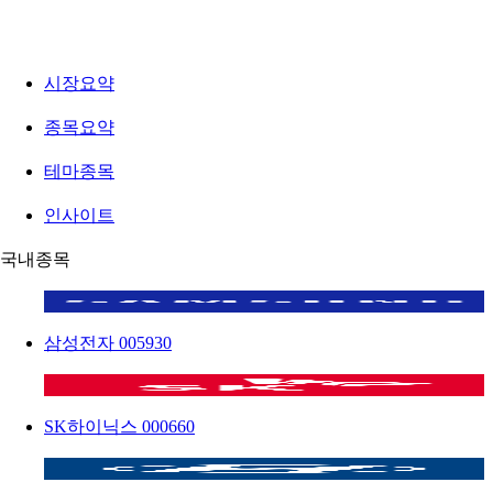
시장요약
종목요약
테마종목
인사이트
국내종목
삼성전자
005930
SK하이닉스
000660