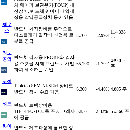
체 웨이퍼 보관용기(FOUP) 세
정장비, 반도체 웨이퍼 매엽세
정용 약액공급장치 등이 있음
제우
반도체 세정장비를 주력으로
스
114,338
디스플레이 열장비·산업용 로
8,760
-2.99%
주
봇을 공급
리노
반도체 검사용 PROBE와 검사
공업
439,012
용 소켓을 자체 브랜드로 개발
65,700
-1.79%
주
하여 제조하는 기업
코셈
Tabletop SEM·AI-SEM 장비로
6,300
-4.40%
4,805 주
반도체 검사 수요 대응
워트
반도체 트랙장비용
THC·FFU·TCU를 주요 고객사
5,830
2.82%
65,366 주
에 공급
싸이
반도체 제조과정에 필요한 장