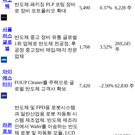
반도체 패키징 PLP 코팅 장비
텍
5,490
0.37%
6,228 주
로 장비 포트폴리오 확대
서플
러스
반도체 중고 장비 유통 글로벌
글로
1위 업체로 반도체 전공정, 후
269,245
1,766
3.52%
벌
주
공정 중고장비 매입/매각 전문
업체
아이
에스
FOUP Cleaner를 주력으로 글
티이
7,420
-2.50%
62,830 주
로벌 반도체 고객사 확보
반도체 및 FPD용 로봇시스템
과 일반산업용 로봇 자동화 시
스템 제조업체. 반도체 제조라
라온
인에서 Wafer를 이송하는 반도
로보
체 로봇 및 자동화 모듈, LCD