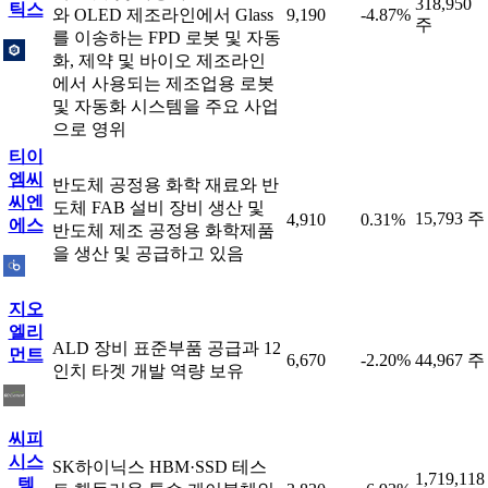
318,950
틱스
와 OLED 제조라인에서 Glass
9,190
-4.87%
주
를 이송하는 FPD 로봇 및 자동
화, 제약 및 바이오 제조라인
에서 사용되는 제조업용 로봇
및 자동화 시스템을 주요 사업
으로 영위
티이
엠씨
반도체 공정용 화학 재료와 반
씨엔
도체 FAB 설비 장비 생산 및
15,793 주
4,910
0.31%
에스
반도체 제조 공정용 화학제품
을 생산 및 공급하고 있음
지오
엘리
ALD 장비 표준부품 공급과 12
먼트
6,670
-2.20%
44,967 주
인치 타겟 개발 역량 보유
씨피
시스
SK하이닉스 HBM·SSD 테스
1,719,118
템