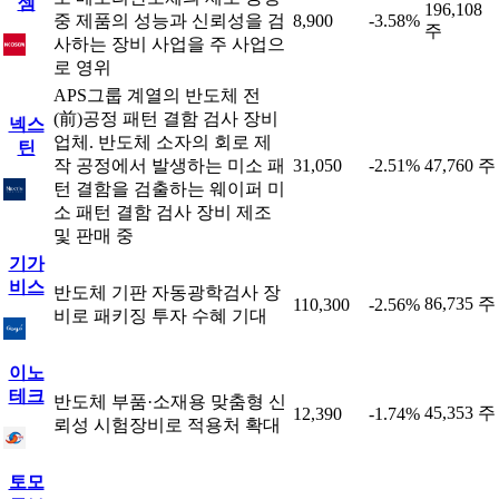
셈
196,108
중 제품의 성능과 신뢰성을 검
8,900
-3.58%
주
사하는 장비 사업을 주 사업으
로 영위
APS그룹 계열의 반도체 전
(前)공정 패턴 결함 검사 장비
넥스
업체. 반도체 소자의 회로 제
틴
작 공정에서 발생하는 미소 패
31,050
-2.51%
47,760 주
턴 결함을 검출하는 웨이퍼 미
소 패턴 결함 검사 장비 제조
및 판매 중
기가
비스
반도체 기판 자동광학검사 장
86,735 주
110,300
-2.56%
비로 패키징 투자 수혜 기대
이노
테크
반도체 부품·소재용 맞춤형 신
45,353 주
12,390
-1.74%
뢰성 시험장비로 적용처 확대
토모