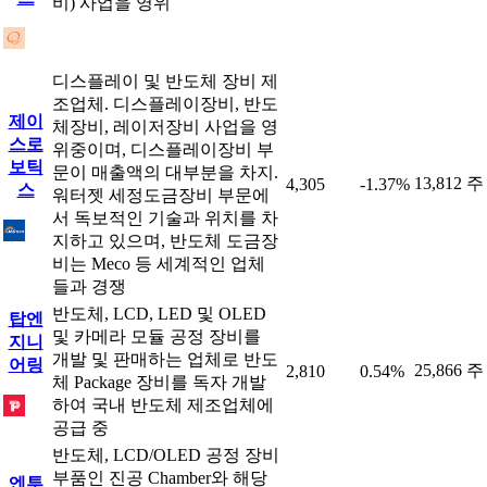
비) 사업을 영위
디스플레이 및 반도체 장비 제
조업체. 디스플레이장비, 반도
제이
체장비, 레이저장비 사업을 영
스로
위중이며, 디스플레이장비 부
보틱
문이 매출액의 대부분을 차지.
13,812 주
4,305
-1.37%
스
워터젯 세정도금장비 부문에
서 독보적인 기술과 위치를 차
지하고 있으며, 반도체 도금장
비는 Meco 등 세계적인 업체
들과 경쟁
반도체, LCD, LED 및 OLED
탑엔
및 카메라 모듈 공정 장비를
지니
개발 및 판매하는 업체로 반도
어링
25,866 주
2,810
0.54%
체 Package 장비를 독자 개발
하여 국내 반도체 제조업체에
공급 중
반도체, LCD/OLED 공정 장비
부품인 진공 Chamber와 해당
엔투