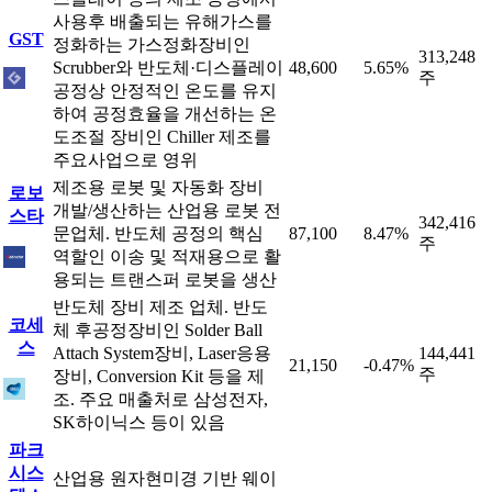
사용후 배출되는 유해가스를
GST
정화하는 가스정화장비인
313,248
Scrubber와 반도체·디스플레이
48,600
5.65%
주
공정상 안정적인 온도를 유지
하여 공정효율을 개선하는 온
도조절 장비인 Chiller 제조를
주요사업으로 영위
제조용 로봇 및 자동화 장비
로보
개발/생산하는 산업용 로봇 전
스타
342,416
문업체. 반도체 공정의 핵심
87,100
8.47%
주
역할인 이송 및 적재용으로 활
용되는 트랜스퍼 로봇을 생산
반도체 장비 제조 업체. 반도
코세
체 후공정장비인 Solder Ball
스
Attach System장비, Laser응용
144,441
21,150
-0.47%
주
장비, Conversion Kit 등을 제
조. 주요 매출처로 삼성전자,
SK하이닉스 등이 있음
파크
시스
산업용 원자현미경 기반 웨이