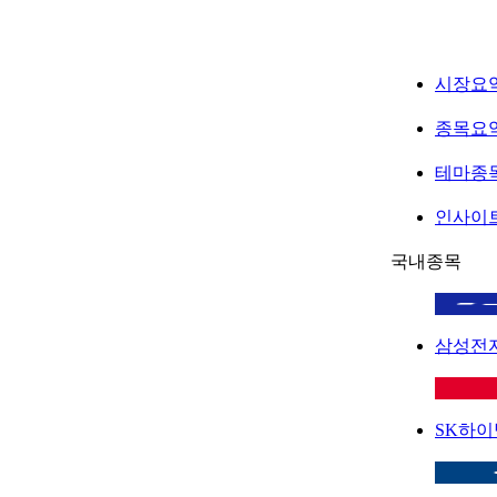
시장요
종목요
테마종
인사이
국내종목
삼성전
SK하