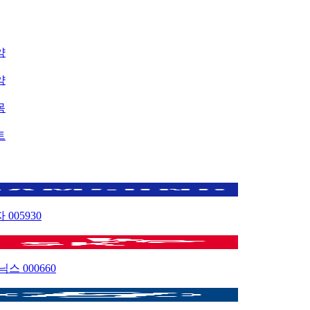
약
약
목
트
자
005930
이닉스
000660