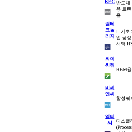
KEC
반도체 
용 트랜
음
램테
크놀
IT기초
러지
업 공정
해액 H
와이
씨켐
HBM용
비씨
엔씨
합성쿼
엘티
디스플레
씨
(Proc