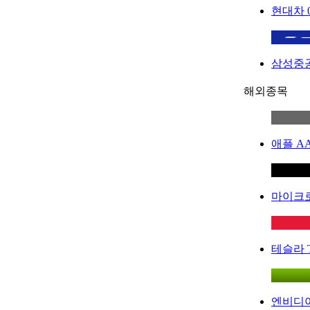
현대차
삼성중
해외종목
애플
A
마이크
테슬라
엔비디