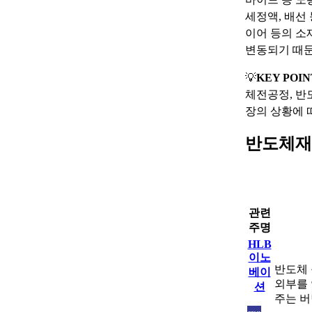
세정액, 배선
이어 등의 소
변동되기 때문
💡
KEY POIN
체전공정, 반
장의 상황에 
반도체재
관련
주명
HLB
이노
반도체
베이
외부를 
션
주는 버