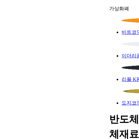
가상화폐
비트코
이더리
리플
K
도지코
반도체
체재료