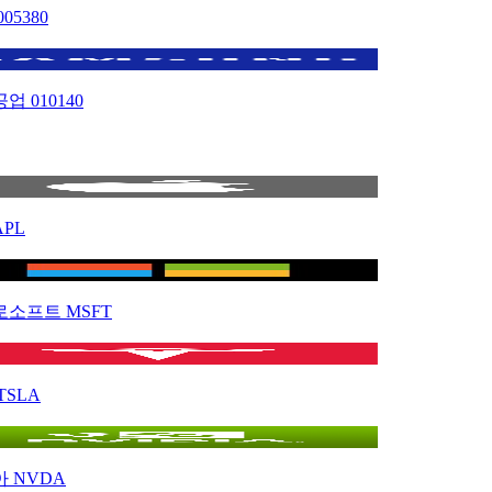
005380
공업
010140
APL
로소프트
MSFT
TSLA
아
NVDA