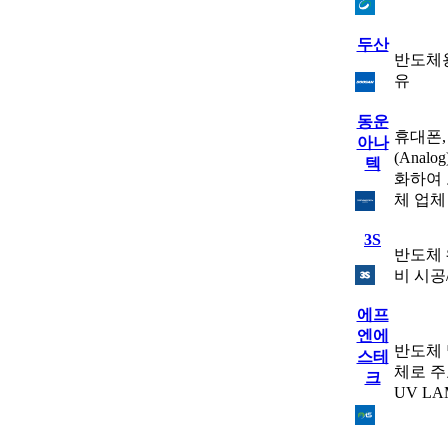
두산
반도체용
유
동운
휴대폰,
아나
(Ana
텍
화하여 
체 업체
3S
반도체 
비 시공
에프
엔에
반도체 
스테
체로 주
크
UV LA