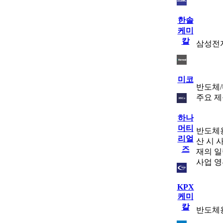
한솔
케미
칼
삼성전자
미코
반도체
주요 제
하나
머티
반도체용
리얼
산 시 사
즈
재의 일렉
사업 
KPX
케미
칼
반도체용