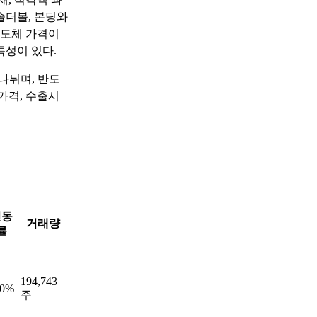
솔더볼, 본딩와
반도체 가격이
특성이 있다.
나뉘며, 반도
가격, 수출시
변동
거래량
률
194,743
00%
주