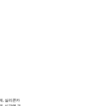
제, 실리콘카
, 식각액 과