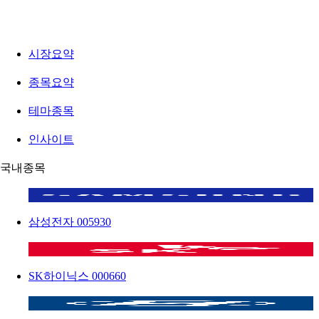
시장요약
종목요약
테마종목
인사이트
국내종목
삼성전자
005930
SK하이닉스
000660