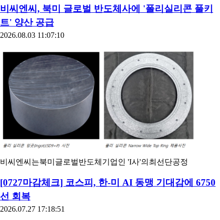
비씨엔씨, 북미 글로벌 반도체사에 '폴리실리콘 풀키
트' 양산 공급
2026.08.03 11:07:10
비씨엔씨는북미글로벌반도체기업인 'I사'의최선단공정
[0727마감체크] 코스피, 한-미 AI 동맹 기대감에 6750
선 회복
2026.07.27 17:18:51