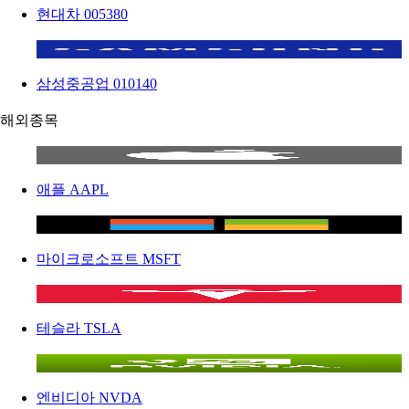
현대차
005380
삼성중공업
010140
해외종목
애플
AAPL
마이크로소프트
MSFT
테슬라
TSLA
엔비디아
NVDA