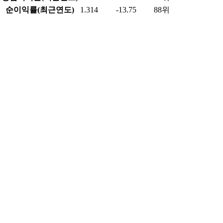
순이익률(최근연도)
1.314
-13.75
88위
부채비율(최근연도)
125.29
82.68
33위
매출액(최근연도)
875.838
30,367.48
81위
영업이익(최근연도)
39.275
6,108.24
76위
당기순이익(최근연도)
11.506
5,873.45
88위
데이터 출처 및 업데이트 정보
데이터 제공
한국거래소(KRX) - 실시간 시세, 거래량, 투자자별 매매동
향
금융감독원 전자공시시스템(DART) - 재무정보, 기업정보
알파스퀘어 - 실시간 데이터 API, 분석 정보
최종 업데이트:
2026.08.07 17:30:30