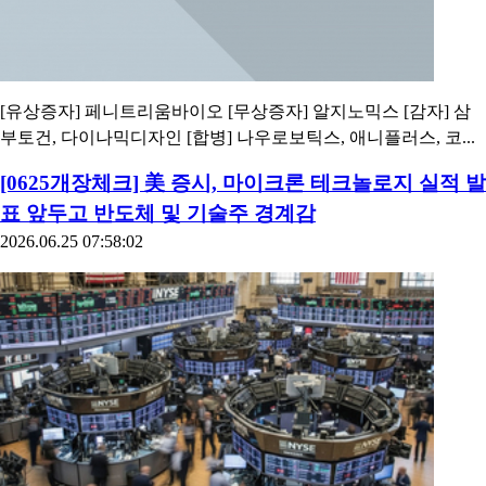
[유상증자] 페니트리움바이오 [무상증자] 알지노믹스 [감자] 삼
부토건, 다이나믹디자인 [합병] 나우로보틱스, 애니플러스, 코...
[0625개장체크] 美 증시, 마이크론 테크놀로지 실적 발
표 앞두고 반도체 및 기술주 경계감
2026.06.25 07:58:02