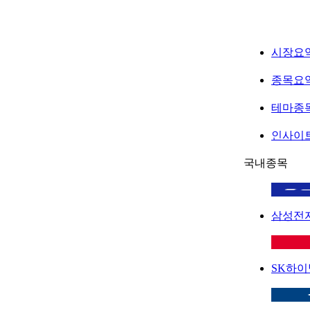
시장요
종목요
테마종
인사이
국내종목
삼성전
SK하