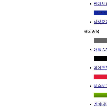
현대차
삼성중
해외종목
애플
A
마이크
테슬라
엔비디