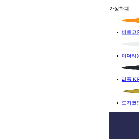
가상화폐
비트코
이더리
리플
K
도지코