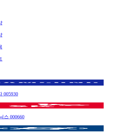
약
약
목
트
자
005930
이닉스
000660