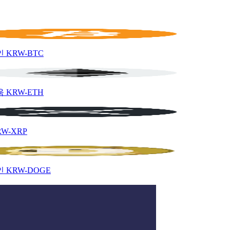
인
KRW-BTC
움
KRW-ETH
RW-XRP
인
KRW-DOGE