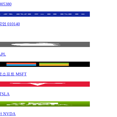
005380
공업
010140
APL
로소프트
MSFT
TSLA
아
NVDA