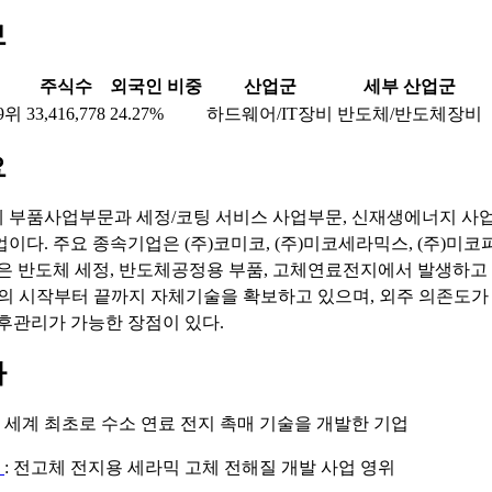
보
주식수
외국인 비중
산업군
세부 산업군
9위
33,416,778
24.27%
하드웨어/IT장비
반도체/반도체장비
요
 부품사업부문과 세정/코팅 서비스 사업부문, 신재생에너지 사
이다. 주요 종속기업은 (주)코미코, (주)미코세라믹스, (주)미코
출은 반도체 세정, 반도체공정용 부품, 고체연료전지에서 발생하고 
템의 시작부터 끝까지 자체기술을 확보하고 있으며, 외주 의존도가
사후관리가 가능한 장점이 있다.
마
: 세계 최초로 수소 연료 전지 촉매 기술을 개발한 기업
지
: 전고체 전지용 세라믹 고체 전해질 개발 사업 영위