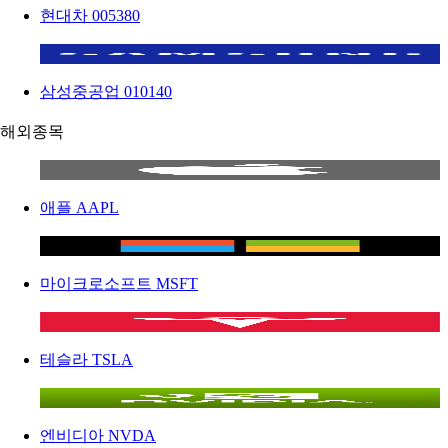
현대차
005380
삼성중공업
010140
해외종목
애플
AAPL
마이크로소프트
MSFT
테슬라
TSLA
엔비디아
NVDA