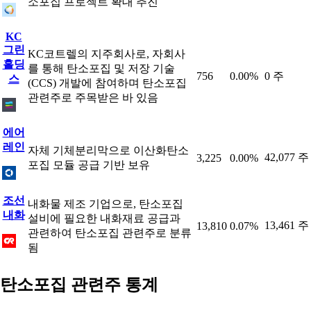
소포집 프로젝트 확대 추진
KC
그린
KC코트렐의 지주회사로, 자회사
홀딩
를 통해 탄소포집 및 저장 기술
756
0.00%
0 주
스
(CCS) 개발에 참여하며 탄소포집
관련주로 주목받은 바 있음
에어
레인
자체 기체분리막으로 이산화탄소
42,077 주
3,225
0.00%
포집 모듈 공급 기반 보유
조선
내화물 제조 기업으로, 탄소포집
내화
설비에 필요한 내화재료 공급과
13,461 주
13,810
0.07%
관련하여 탄소포집 관련주로 분류
됨
탄소포집 관련주 통계