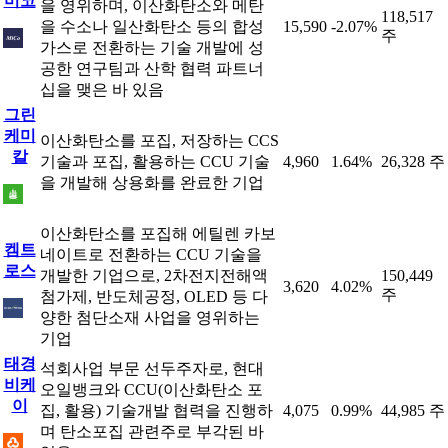
미코
을 영위하며, 이산화탄소와 메탄
118,517
을 수소나 일산화탄소 등의 합성
15,590
-2.07%
주
가스로 전환하는 기술 개발에 성
공한 연구팀과 산학 협력 파트너
십을 맺은 바 있음
그린
케미
이산화탄소를 포집, 저장하는 CCS
칼
기술과 포집, 활용하는 CCU 기술
4,960
1.64%
26,328 주
을 개발해 상용화를 완료한 기업
이산화탄소를 포집해 에틸렌 카보
켐트
네이트로 전환하는 CCU 기술을
로스
개발한 기업으로, 2차전지전해액
150,449
3,620
4.02%
주
첨가제, 반도체공정, OLED 등 다
양한 첨단소재 사업을 영위하는
기업
태경
석회사업 부문 선두주자로, 현대
비케
오일뱅크와 CCU(이산화탄소 포
이
집, 활용) 기술개발 협력을 진행하
4,075
0.99%
44,985 주
며 탄소포집 관련주로 부각된 바