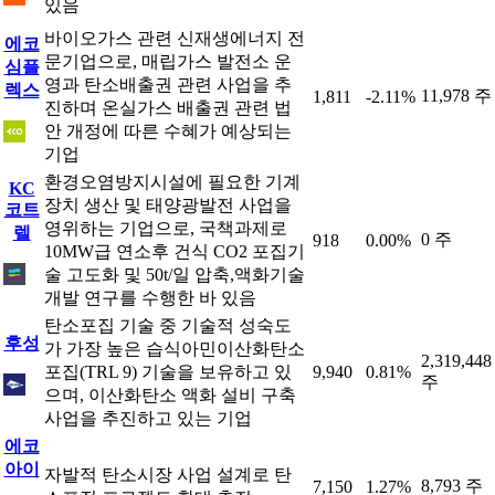
있음
바이오가스 관련 신재생에너지 전
에코
문기업으로, 매립가스 발전소 운
심플
영과 탄소배출권 관련 사업을 추
렉스
11,978 주
1,811
-2.11%
진하며 온실가스 배출권 관련 법
안 개정에 따른 수혜가 예상되는
기업
환경오염방지시설에 필요한 기계
KC
장치 생산 및 태양광발전 사업을
코트
영위하는 기업으로, 국책과제로
렐
0 주
918
0.00%
10MW급 연소후 건식 CO2 포집기
술 고도화 및 50t/일 압축,액화기술
개발 연구를 수행한 바 있음
탄소포집 기술 중 기술적 성숙도
후성
가 가장 높은 습식아민이산화탄소
2,319,448
포집(TRL 9) 기술을 보유하고 있
9,940
0.81%
주
으며, 이산화탄소 액화 설비 구축
사업을 추진하고 있는 기업
에코
아이
자발적 탄소시장 사업 설계로 탄
8,793 주
7,150
1.27%