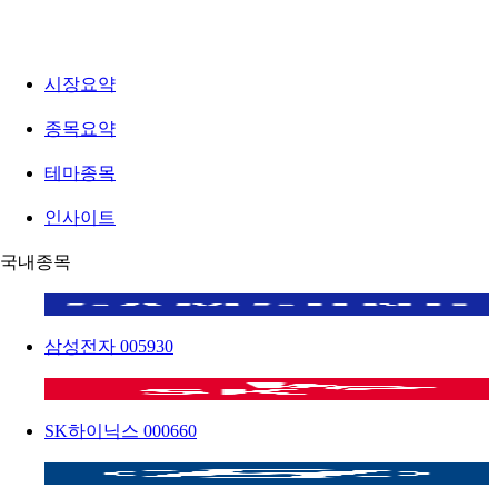
시장요약
종목요약
테마종목
인사이트
국내종목
삼성전자
005930
SK하이닉스
000660