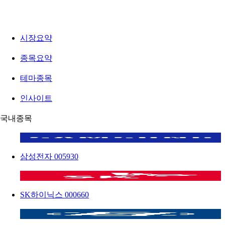
시장요약
종목요약
테마종목
인사이트
국내종목
삼성전자
005930
SK하이닉스
000660