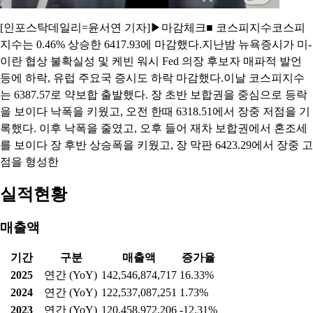
[인포스탁데일리=윤서연 기자]▶마감체크■ 코스피지수코스피
지수는 0.46% 상승한 6417.93에 마감했다.지난밤 뉴욕증시가 미-
이란 협상 불확실성 및 케빈 워시 Fed 의장 후보자 매파적 발언
등에 하락, 유럽 주요국 증시도 하락 마감했다.이날 코스피지수
는 6387.57로 약보합 출발했다. 장 초반 보합권을 중심으로 등락
을 보이다 낙폭을 키웠고, 오전 한때 6318.51에서 장중 저점을 기
록했다. 이후 낙폭을 줄였고, 오후 들어 재차 보합권에서 혼조세
를 보이다 장 후반 상승폭을 키웠고, 장 막판 6423.29에서 장중 고
점을 형성한
실적현황
매출액
기간
구분
매출액
증가율
2025
연간 (YoY)
142,546,874,717
16.33%
2024
연간 (YoY)
122,537,087,251
1.73%
2023
연간 (YoY)
120,458,972,206
-12.31%