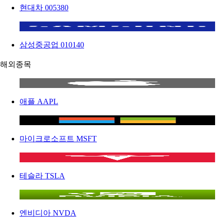
현대차
005380
삼성중공업
010140
해외종목
애플
AAPL
마이크로소프트
MSFT
테슬라
TSLA
엔비디아
NVDA