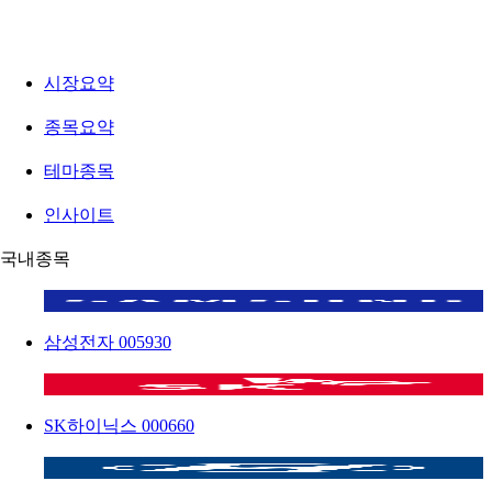
시장요약
종목요약
테마종목
인사이트
국내종목
삼성전자
005930
SK하이닉스
000660