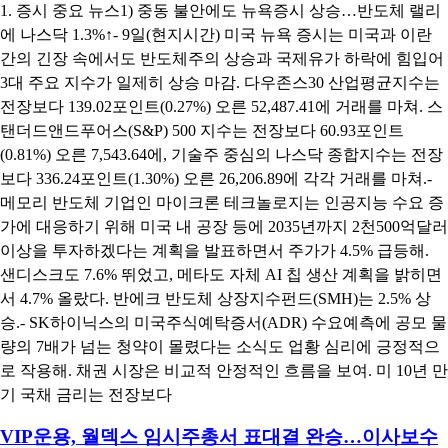
1. 증시 중요 뉴스1) 중동 불안에도 뉴욕증시 상승…반도체 랠리
에 나스닥 1.3%↑- 9일(현지시간) 미국 뉴욕 증시는 미국과 이란
간의 긴장 속에서도 반도체주의 상승과 국제유가 하락에 힘입어
3대 주요 지수가 일제히 상승 마감. 다우존스30 산업평균지수는
전장보다 139.02포인트(0.27%) 오른 52,487.41에 거래를 마쳐. 스
탠더드앤드푸어스(S&P) 500 지수는 전장보다 60.93포인트
(0.81%) 오른 7,543.64에, 기술주 중심의 나스닥 종합지수는 전장
보다 336.24포인트(1.30%) 오른 26,206.89에 각각 거래를 마쳐.-
메모리 반도체 기업인 마이크론 테크놀로지는 인공지능 수요 증
가에 대응하기 위해 미국 내 공장 등에 2035년까지 2천500억달러
이상을 투자하겠다는 계획을 발표하면서 주가가 4.5% 급등해.
샌디스크도 7.6% 뛰었고, 메타도 자체 AI 칩 생산 계획을 밝히면
서 4.7% 올랐다. 반에크 반도체 상장지수펀드(SMH)는 2.5% 상
승.- SK하이닉스의 미국주식예탁증서(ADR) 수요예측에 공모 물
량의 7배가 넘는 청약이 몰렸다는 소식도 업황 심리에 긍정적으
로 작용해. 채권 시장은 비교적 안정적인 흐름을 보여. 미 10년 만
기 국채 금리는 전장보다
VIP운용, 월덱스 임시주총서 표대결 완승…이사보수