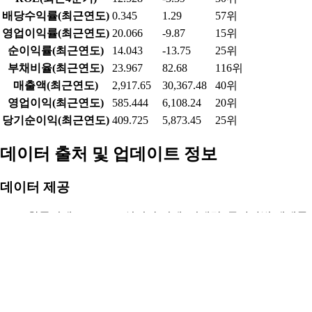
배당수익률(최근연도)
0.345
1.29
57위
영업이익률(최근연도)
20.066
-9.87
15위
순이익률(최근연도)
14.043
-13.75
25위
부채비율(최근연도)
23.967
82.68
116위
매출액(최근연도)
2,917.65
30,367.48
40위
영업이익(최근연도)
585.444
6,108.24
20위
당기순이익(최근연도)
409.725
5,873.45
25위
데이터 출처 및 업데이트 정보
데이터 제공
한국거래소(KRX) - 실시간 시세, 거래량, 투자자별 매매동
향
금융감독원 전자공시시스템(DART) - 재무정보, 기업정보
알파스퀘어 - 실시간 데이터 API, 분석 정보