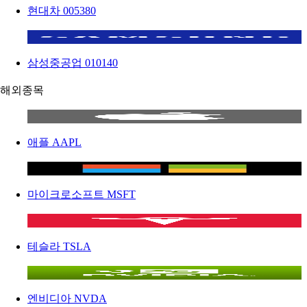
현대차
005380
삼성중공업
010140
해외종목
애플
AAPL
마이크로소프트
MSFT
테슬라
TSLA
엔비디아
NVDA