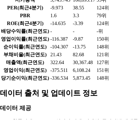
PER(최근4분기)
-9.973
38.55
124위
PBR
1.6
3.3
79위
ROE(최근4분기)
-14.635
-3.39
124위
배당수익률(최근연도)
-
-
-위
영업이익률(최근연도)
-116.387
-9.87
150위
순이익률(최근연도)
-104.307
-13.75
148위
부채비율(최근연도)
21.43
82.68
121위
매출액(최근연도)
322.64
30,367.48
127위
영업이익(최근연도)
-375.511
6,108.24
151위
당기순이익(최근연도)
-336.534
5,873.45
148위
데이터 출처 및 업데이트 정보
데이터 제공
한국거래소(KRX) - 실시간 시세, 거래량, 투자자별 매매동
향