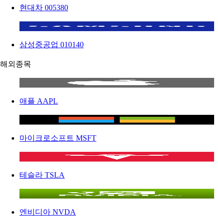
현대차
005380
삼성중공업
010140
해외종목
애플
AAPL
마이크로소프트
MSFT
테슬라
TSLA
엔비디아
NVDA