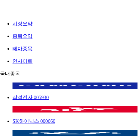
시장요약
종목요약
테마종목
인사이트
국내종목
삼성전자
005930
SK하이닉스
000660