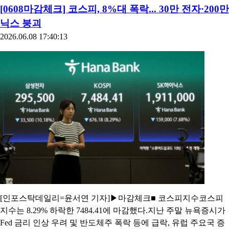
[0608마감체크] 코스피, 8%대 폭락... 30만 전자·200만
닉스 붕괴
2026.06.08 17:40:13
[인포스탁데일리=윤서연 기자]▶마감체크■ 코스피지수코스피
지수는 8.29% 하락한 7484.41에 마감했다.지난 주말 뉴욕증시가
Fed 금리 인상 우려 및 반도체주 폭락 등에 급락, 유럽 주요국 증