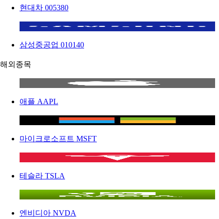
현대차
005380
삼성중공업
010140
해외종목
애플
AAPL
마이크로소프트
MSFT
테슬라
TSLA
엔비디아
NVDA