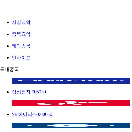
시장요약
종목요약
테마종목
인사이트
국내종목
삼성전자
005930
SK하이닉스
000660