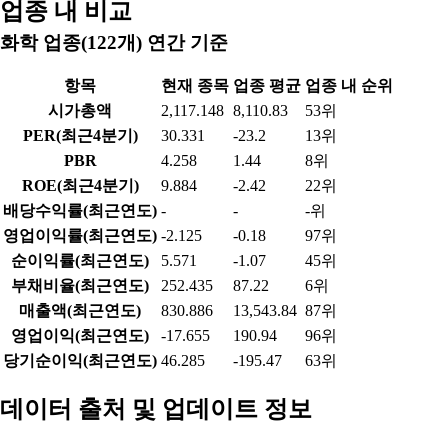
업종 내 비교
화학 업종(122개) 연간 기준
항목
현재 종목
업종 평균
업종 내 순위
시가총액
2,117.148
8,110.83
53위
PER(최근4분기)
30.331
-23.2
13위
PBR
4.258
1.44
8위
ROE(최근4분기)
9.884
-2.42
22위
배당수익률(최근연도)
-
-
-위
영업이익률(최근연도)
-2.125
-0.18
97위
순이익률(최근연도)
5.571
-1.07
45위
부채비율(최근연도)
252.435
87.22
6위
매출액(최근연도)
830.886
13,543.84
87위
영업이익(최근연도)
-17.655
190.94
96위
당기순이익(최근연도)
46.285
-195.47
63위
데이터 출처 및 업데이트 정보