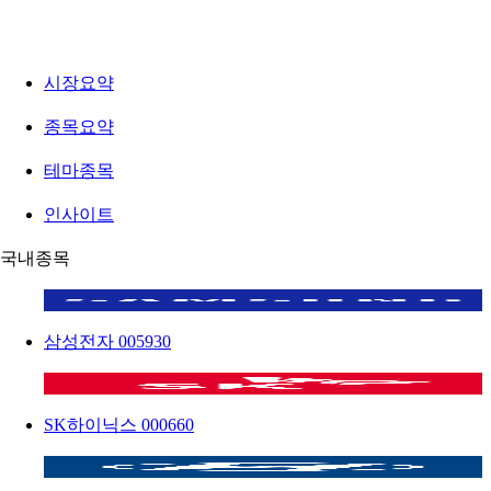
시장요약
종목요약
테마종목
인사이트
국내종목
삼성전자
005930
SK하이닉스
000660