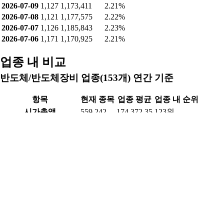
2026-07-09
1,127
1,173,411
2.21%
2026-07-08
1,121
1,177,575
2.22%
2026-07-07
1,126
1,185,843
2.23%
2026-07-06
1,171
1,170,925
2.21%
업종 내 비교
반도체/반도체장비 업종(153개) 연간 기준
항목
현재 종목
업종 평균
업종 내 순위
시가총액
559.242
174,372.35
123위
PER(최근4분기)
-10.204
36.38
125위
PBR
1.253
3.28
96위
ROE(최근4분기)
-11.641
-3.39
123위
배당수익률(최근연도)
-
-
-위
영업이익률(최근연도)
-17.99
-9.87
126위
순이익률(최근연도)
-19.307
-13.75
126위
부채비율(최근연도)
27.362
82.68
107위
매출액(최근연도)
283.867
30,367.48
132위