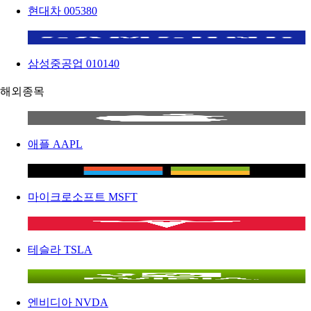
현대차
005380
삼성중공업
010140
해외종목
애플
AAPL
마이크로소프트
MSFT
테슬라
TSLA
엔비디아
NVDA