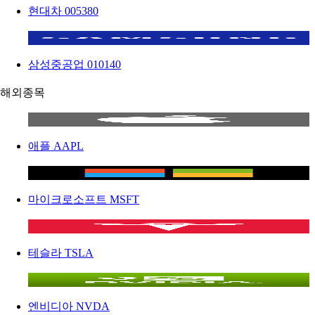
현대차
005380
삼성중공업
010140
해외종목
애플
AAPL
마이크로소프트
MSFT
테슬라
TSLA
엔비디아
NVDA