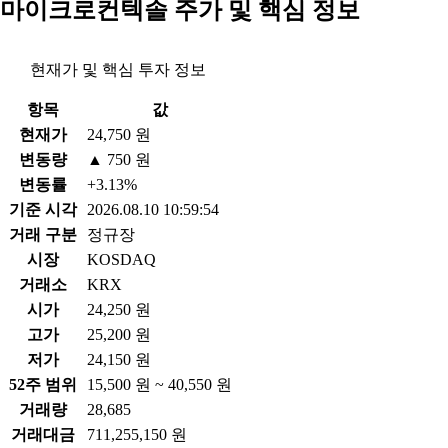
마이크로컨텍솔 주가 및 핵심 정보
현재가 및 핵심 투자 정보
항목
값
현재가
24,750 원
변동량
▲ 750 원
변동률
+3.13%
기준 시각
2026.08.10 10:59:54
거래 구분
정규장
시장
KOSDAQ
거래소
KRX
시가
24,250 원
고가
25,200 원
저가
24,150 원
52주 범위
15,500 원 ~ 40,550 원
거래량
28,685
거래대금
711,255,150 원