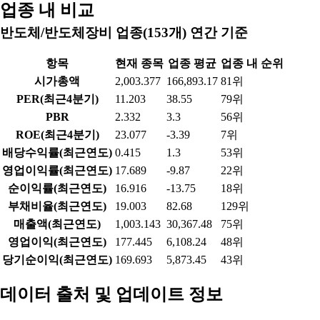
업종 내 비교
반도체/반도체장비 업종(153개) 연간 기준
항목
현재 종목
업종 평균
업종 내 순위
시가총액
2,003.377
166,893.17
81위
PER(최근4분기)
11.203
38.55
79위
PBR
2.332
3.3
56위
ROE(최근4분기)
23.077
-3.39
7위
배당수익률(최근연도)
0.415
1.3
53위
영업이익률(최근연도)
17.689
-9.87
22위
순이익률(최근연도)
16.916
-13.75
18위
부채비율(최근연도)
19.003
82.68
129위
매출액(최근연도)
1,003.143
30,367.48
75위
영업이익(최근연도)
177.445
6,108.24
48위
당기순이익(최근연도)
169.693
5,873.45
43위
데이터 출처 및 업데이트 정보