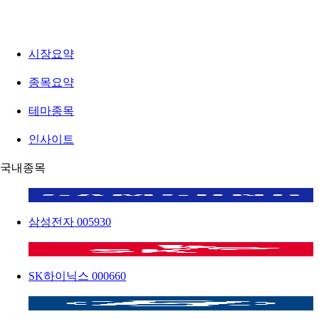
시장요약
종목요약
테마종목
인사이트
국내종목
삼성전자
005930
SK하이닉스
000660