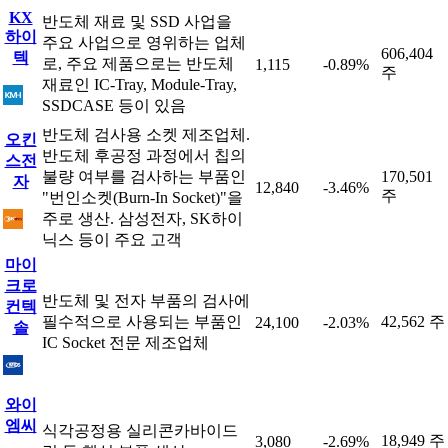
KX
반도체 재료 및 SSD 사업을
하이
주요 사업으로 영위하는 업체
606,404
텍
로, 주요 제품으로는 반도체
1,115
-0.89%
주
재료인 IC-Tray, Module-Tray,
SSDCASE 등이 있음
반도체 검사용 소켓 제조업체.
오킨
반도체 후공정 과정에서 칩의
스전
불량 여부를 검사하는 부품인
170,501
자
12,840
-3.46%
주
"번인소켓(Burn-In Socket)"을
주로 생산. 삼성전자, SK하이
닉스 등이 주요 고객
마이
크로
반도체 및 전자 부품의 검사에
컨텍
필수적으로 사용되는 부품인
42,562 주
24,100
-2.03%
솔
IC Socket 전문 제조업체
와이
엠씨
식각공정용 실리콘카바이드
18,949 주
3,080
-2.69%