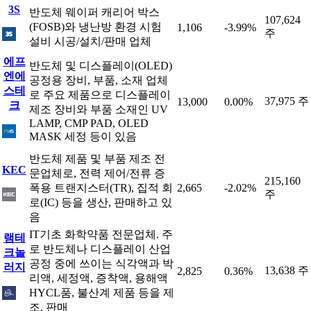
3S
반도체 웨이퍼 캐리어 박스
107,624
(FOSB)와 냉난방 환경 시험
1,106
-3.99%
주
설비 시공/설치/판매 업체
에프
반도체 및 디스플레이(OLED)
엔에
공정용 장비, 부품, 소재 업체
스테
로 주요 제품으로 디스플레이
37,975 주
13,000
0.00%
크
제조 장비와 부품 소재인 UV
LAMP, CMP PAD, OLED
MASK 세정 등이 있음
반도체 제품 및 부품 제조 전
KEC
문업체로, 전력 제어/전류 증
215,160
폭용 트랜지스터(TR), 집적 회
2,665
-2.02%
주
로(IC) 등을 생산, 판매하고 있
음
IT기초 화학약품 전문업체. 주
램테
로 반도체나 디스플레이 산업
크놀
공정 중에 쓰이는 식각액과 박
러지
13,638 주
2,825
0.36%
리액, 세정액, 증착액, 용해액
HYCL품, 불산계 제품 등을 제
조, 판매