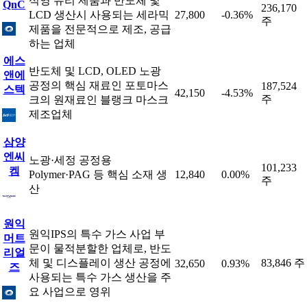
석영 유리 제품과 반도체 및
QnC
236,170
LCD 생산시 사용되는 세라믹
27,800
-0.36%
주
제품을 전문적으로 제조, 공급
하는 업체
에스
반도체 및 LCD, OLED 노광
앤에
공정의 핵심 재료인 포토마스
187,524
스텍
42,150
-4.53%
주
크의 원재료인 블랭크 마스크
제조업체
삼양
엔씨
노광·세정 공정용
101,233
켐
Polymer·PAG 등 핵심 소재 생
12,840
0.00%
주
산
원익
원익IPS의 특수 가스 사업 부
머트
문이 물적분할한 업체로, 반도
리얼
체 및 디스플레이 생산 공정에
83,846 주
32,650
0.93%
즈
사용되는 특수 가스 생산을 주
요 사업으로 영위