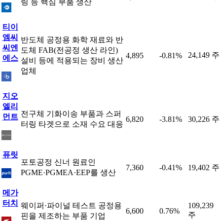
링 등 핵심 부품 생산
티이
엠씨
반도체 공정용 화학 재료와 반
씨엔
도체 FAB(전공정 생산 라인)
24,149 주
4,895
-0.81%
에스
설비 등에 적용되는 장비 생산
업체
지오
엘리
전구체 기화이송 부품과 스퍼
먼트
6,820
-3.81%
30,226 주
터링 타겟으로 소재 수요 대응
퓨릿
포토공정 신너 원료인
7,360
-0.41%
19,402 주
PGME·PGMEA·EEP를 생산
메가
터치
웨이퍼·파이널 테스트 공정용
109,239
6,600
0.76%
주
핀을 제조하는 부품 기업