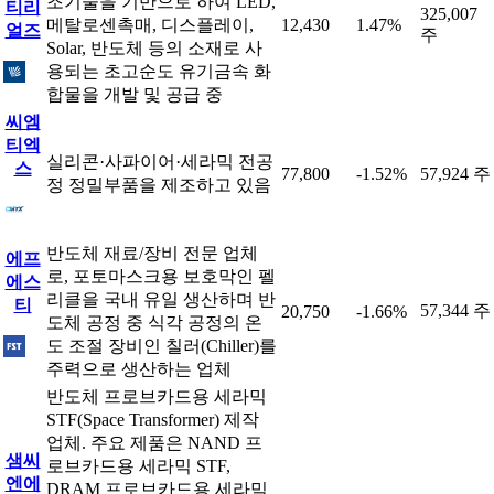
조기술을 기반으로 하여 LED,
티리
325,007
메탈로센촉매, 디스플레이,
12,430
1.47%
얼즈
주
Solar, 반도체 등의 소재로 사
용되는 초고순도 유기금속 화
합물을 개발 및 공급 중
씨엠
티엑
실리콘·사파이어·세라믹 전공
스
77,800
-1.52%
57,924 주
정 정밀부품을 제조하고 있음
반도체 재료/장비 전문 업체
에프
로, 포토마스크용 보호막인 펠
에스
리클을 국내 유일 생산하며 반
티
57,344 주
20,750
-1.66%
도체 공정 중 식각 공정의 온
도 조절 장비인 칠러(Chiller)를
주력으로 생산하는 업체
반도체 프로브카드용 세라믹
STF(Space Transformer) 제작
업체. 주요 제품은 NAND 프
샘씨
로브카드용 세라믹 STF,
엔에
DRAM 프로브카드용 세라믹