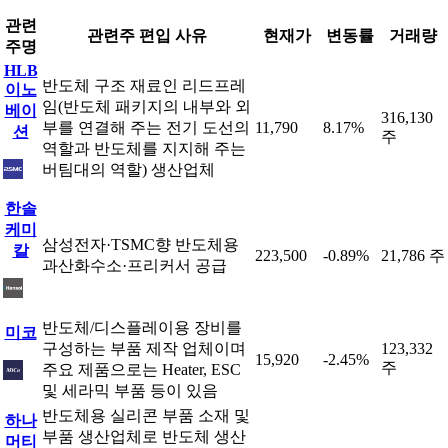
관련
관련주 편입 사유
현재가
변동률
거래량
주명
HLB
반도체 구조 재료인 리드프레
이노
임(반도체 패키지의 내부와 외
베이
316,130
부를 연결해 주는 전기 도선의
11,790
8.17%
션
주
역할과 반도체를 지지해 주는
버팀대의 역할) 생산업체
한솔
케미
삼성전자·TSMC향 반도체용
칼
223,500
-0.89%
21,786 주
과산화수소·프리커서 공급
반도체/디스플레이용 장비를
미코
구성하는 부품 제작 업체이며
123,332
15,920
-2.45%
주
주요 제품으로는 Heater, ESC
및 세라믹 부품 등이 있음
반도체용 실리콘 부품 소재 및
하나
부품 생산업체로 반도체 생산
머티