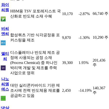
와이
씨켐
HBM용 TSV 포토레지스트 국
66,740 주
10,170
-2.87%
산화로 반도체 소재 수혜
비씨
엔씨
합성쿼츠 기반 식각공정용 포
10,290 주
9,870
-1.30%
커스링을 제조
디스플레이나 반도체 제조 공
엘티
정에 사용되는 공정 소재
씨
201,436
(Process Chemical) 중 하나인
39,300
1.95%
주
박리액 개발 및 제조를 주력
사업으로 영위
나노
씨엠
대만 실리콘카바이드 기판 제
140,367
에스
조사에 전력 반도체용 재료를
2,450
-14.19%
주
공급하고 있음
SP삼