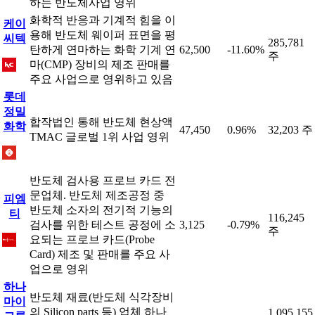
하는 반도체사업 영위
화학적 반응과 기계적 힘을 이
케이
용해 반도체 웨이퍼 표면을 평
씨텍
285,781
탄하게 연마하는 화학 기계 연
62,500
-11.60%
주
마(CMP) 장비의 제조 판매를
주요 사업으로 영위하고 있음
롯데
정밀
합작법인 통해 반도체 현상액
화학
47,450
0.96%
32,203 주
TMAC 글로벌 1위 사업 영위
반도체 검사용 프로브 카드 전
문업체. 반도체 제조공정 중
피엠
반도체 소자의 전기적 기능의
티
116,245
검사를 위한 테스트 공정에 소
3,125
-0.79%
주
요되는 프로브 카드(Probe
Card) 제조 및 판매를 주요 사
업으로 영위
하나
반도체 재료(반도체 식각장비
마이
의 Silicon parts 등) 업체 하나
1,095,155