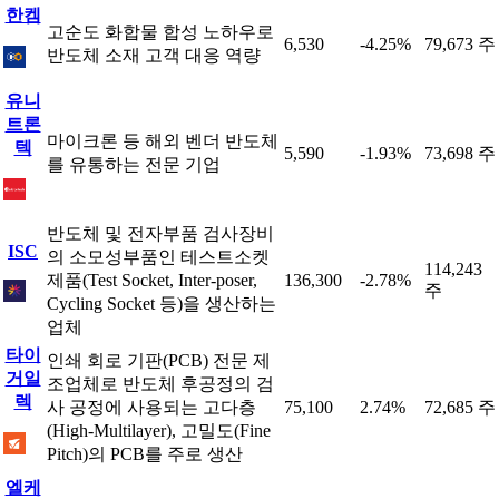
한켐
고순도 화합물 합성 노하우로
6,530
-4.25%
79,673 주
반도체 소재 고객 대응 역량
유니
트론
마이크론 등 해외 벤더 반도체
텍
5,590
-1.93%
73,698 주
를 유통하는 전문 기업
반도체 및 전자부품 검사장비
ISC
의 소모성부품인 테스트소켓
114,243
제품(Test Socket, Inter-poser,
136,300
-2.78%
주
Cycling Socket 등)을 생산하는
업체
타이
인쇄 회로 기판(PCB) 전문 제
거일
조업체로 반도체 후공정의 검
렉
사 공정에 사용되는 고다층
75,100
2.74%
72,685 주
(High-Multilayer), 고밀도(Fine
Pitch)의 PCB를 주로 생산
엘케