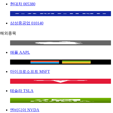
현대차
005380
삼성중공업
010140
해외종목
애플
AAPL
마이크로소프트
MSFT
테슬라
TSLA
엔비디아
NVDA