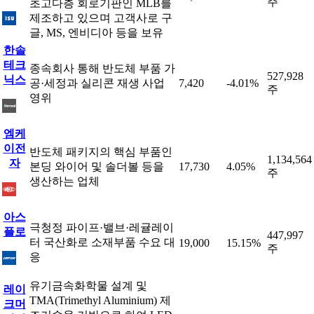
주
초고다층 회로기판인 MLB를
제조하고 있으며 고객사로 구
글, MS, 엔비디아 등을 보유
한솔
테크
종속회사 통해 반도체 부품 가
527,928
닉스
공·세정과 실리콘 재생 사업
7,420
-4.01%
주
영위
엠케
이전
반도체 패키지의 핵심 부품인
1,134,564
자
본딩 와이어 및 솔더볼 등을
17,730
4.05%
주
생산하는 업체
아스
극청정 파이프·밸브·레귤레이
플로
447,997
터 국산화로 소재부품 수요 대
19,000
15.15%
주
응
유기금속화학물 설계 및
레이
TMA(Trimethyl Aluminium) 제
크머