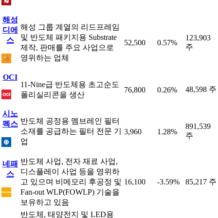
해성
해성 그룹 계열의 리드프레임
디에
및 반도체 패키지용 Substrate
123,903
스
52,500
0.57%
주
제작, 판매를 주요 사업으로
영위하는 업체
OCI
11-Nine급 반도체용 초고순도
48,598 주
76,800
0.26%
폴리실리콘을 생산
시노
반도체 공정용 멤브레인 필터
펙스
891,539
소재를 공급하는 필터 전문 기
3,960
1.28%
주
업
반도체 사업, 전자 재료 사업,
네패
디스플레이 사업 등을 영위하
스
고 있으며 비메모리 후공정 및
16,100
-3.59%
85,217 주
Fan-out WLP(FOWLP) 기술을
보유하고 있음
반도체, 태양전지 및 LED용