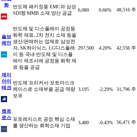
화
반도체 패키징용 EMC와 삼성
48,516 주
6,080
0.66%
SDI향 MMB 소재 양산 공급
반도체 및 디스플레이 공정용
화학 재료, 2차 전지 소재 등을
솔브
생산/판매하는 업체로 삼성전
레인
자, SK하이닉스, LG디스플레
297,500
4.20%
42,556 주
이 등 국내 반도체 및 디스플
레이 제조사에 공정용 화학 재
료 등을 공급
제이
아이
반도체 프리커서·포토마스크
테크
케이스로 소재부품 공급 역량
3,195
-2.29%
31,796 주
보유
켐트
로스
포토레지스트 공정 핵심 소재
56,471 주
3,480
-0.43%
를 생산하는 화학소재 기업