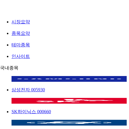
시장요약
종목요약
테마종목
인사이트
국내종목
삼성전자
005930
SK하이닉스
000660