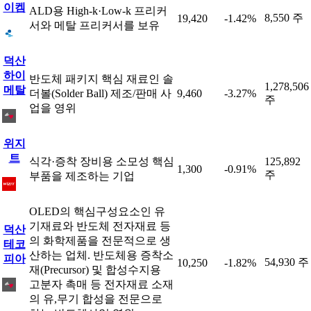
이켐
ALD용 High-k·Low-k 프리커
8,550 주
19,420
-1.42%
서와 메탈 프리커서를 보유
덕산
하이
반도체 패키지 핵심 재료인 솔
1,278,506
메탈
더볼(Solder Ball) 제조/판매 사
9,460
-3.27%
주
업을 영위
위지
트
식각·증착 장비용 소모성 핵심
125,892
1,300
-0.91%
주
부품을 제조하는 기업
OLED의 핵심구성요소인 유
기재료와 반도체 전자재료 등
덕산
의 화학제품을 전문적으로 생
테코
산하는 업체. 반도체용 증착소
피아
54,930 주
10,250
-1.82%
재(Precursor) 및 합성수지용
고분자 촉매 등 전자재료 소재
의 유,무기 합성을 전문으로