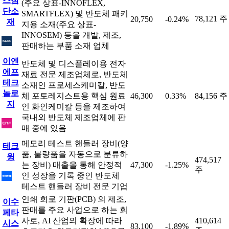
스첨
(주요 상표-INNOFLEX,
단소
SMARTFLEX) 및 반도체 패키
78,121 주
20,750
-0.24%
재
지용 소재(주요 상표-
INNOSEM) 등을 개발, 제조,
판매하는 부품 소재 업체
이엔
반도체 및 디스플레이용 전자
에프
재료 전문 제조업체로, 반도체
테크
소재인 프로세스케미칼, 반도
놀로
체 포토레지스트용 핵심 원료
46,300
0.33%
84,156 주
지
인 화인케미칼 등을 제조하여
국내외 반도체 제조업체에 판
매 중에 있음
메모리 테스트 핸들러 장비(양
테크
품, 불량품을 자동으로 분류하
윙
474,517
는 장비) 매출을 통해 안정적
47,300
-1.25%
주
인 성장을 기록 중인 반도체
테스트 핸들러 장비 전문 기업
인쇄 회로 기판(PCB) 의 제조,
이수
판매를 주요 사업으로 하는 회
페타
사로, AI 산업의 확장에 따라
410,614
시스
83,100
-1.89%