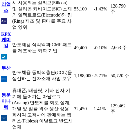
시 사용되는 실리콘(Silicon)
리얼
128,790
및 실리콘 카바이드(SiC) 소재
55,100
-1.43%
즈
주
의 일렉트로드(Electrode)와 링
(Ring) 제조 및 판매를 주요 사
업 영위
KPX
케미
반도체용 식각액과 CMP 패드
칼
2,663 주
49,400
-0.10%
를 제조하는 화학 기업
두산
반도체용 동박적층판(CCL)을
1,188,000
-5.71%
50,720 주
생산하는 전자소재 사업 보유
휴대폰, 태블릿, 기타 전자 기
동운
기에 들어가는 아날로그
아나
(Analog) 반도체를 회로 설계,
129,462
텍
개발 및 일괄 외주 생산 상용
32,450
1.41%
주
화하여 고객사에 판매하는 팹
리스(Fabless) 아날로그 반도체
업체