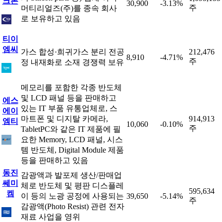
크론
30,900
-3.13%
주
머티리얼즈(주)를 종속 회사
로 보유하고 있음
티이
엠씨
가스 합성·희귀가스 분리 전공
212,476
8,910
-4.71%
주
정 내재화로 소재 경쟁력 보유
메모리를 포함한 각종 반도체
및 LCD 패널 등을 판매하고
에스
있는 IT 부품 유통업체로, 스
에이
마트폰 및 디지탈 카메라,
914,913
엠티
10,060
-0.10%
주
TabletPC와 같은 IT 제품에 필
요한 Memory, LCD 패널, 시스
템 반도체, Digital Module 제품
등을 판매하고 있음
동진
감광액과 발포제 생산/판매업
쎄미
체로 반도체 및 평판 디스플레
595,634
켐
이 등의 노광 공정에 사용되는
39,650
-5.14%
주
감광액(Photo Resist) 관련 전자
재료 사업을 영위