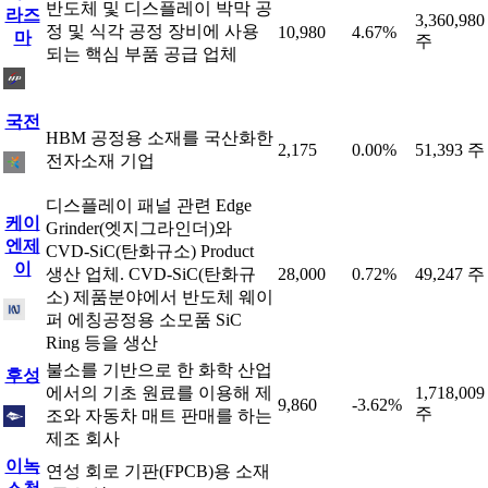
반도체 및 디스플레이 박막 공
라즈
3,360,980
정 및 식각 공정 장비에 사용
10,980
4.67%
마
주
되는 핵심 부품 공급 업체
국전
HBM 공정용 소재를 국산화한
2,175
0.00%
51,393 주
전자소재 기업
디스플레이 패널 관련 Edge
케이
Grinder(엣지그라인더)와
엔제
CVD-SiC(탄화규소) Product
이
생산 업체. CVD-SiC(탄화규
28,000
0.72%
49,247 주
소) 제품분야에서 반도체 웨이
퍼 에칭공정용 소모품 SiC
Ring 등을 생산
불소를 기반으로 한 화학 산업
후성
에서의 기초 원료를 이용해 제
1,718,009
9,860
-3.62%
주
조와 자동차 매트 판매를 하는
제조 회사
이녹
연성 회로 기판(FPCB)용 소재