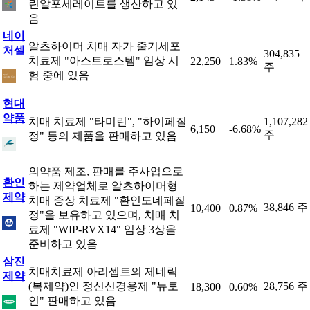
린알포세레이트를 생산하고 있
음
네이
알츠하이머 치매 자가 줄기세포
처셀
304,835
치료제 "아스트로스템" 임상 시
22,250
1.83%
주
험 중에 있음
현대
약품
치매 치료제 "타미린", "하이페질
1,107,282
6,150
-6.68%
주
정" 등의 제품을 판매하고 있음
의약품 제조, 판매를 주사업으로
환인
하는 제약업체로 알츠하이머형
제약
치매 증상 치료제 "환인도네페질
38,846 주
10,400
0.87%
정"을 보유하고 있으며, 치매 치
료제 "WIP-RVX14" 임상 3상을
준비하고 있음
삼진
치매치료제 아리셉트의 제네릭
제약
(복제약)인 정신신경용제 "뉴토
28,756 주
18,300
0.60%
인" 판매하고 있음