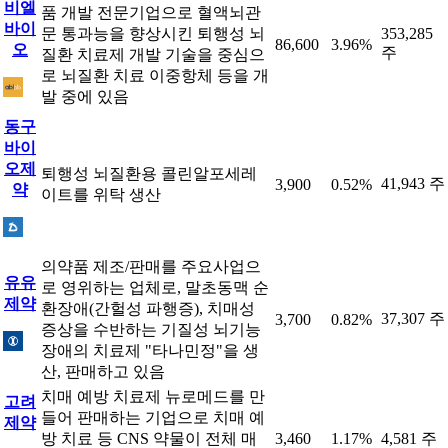
비엘
품 개발 전문기업으로 혈액뇌관
바이
문 통과능을 향상시킨 퇴행성 뇌
353,285
86,600
3.96%
오
주
질환 치료제 개발 기술을 중심으
로 뇌질환 치료 이중항체 등을 개
발 중에 있음
동구
바이
오제
퇴행성 뇌질환용 콜린알포세레
41,943 주
3,900
0.52%
약
이트를 위탁 생산
의약품 제조/판매를 주요사업으
유유
로 영위하는 업체로, 말초동맥 순
제약
환장애(간헐성 파행증), 치매성
37,307 주
3,700
0.82%
증상을 수반하는 기질성 뇌기능
장애의 치료제 "타나민정"을 생
산, 판매하고 있음
치매 예방 치료제 뉴로메드를 만
고려
들어 판매하는 기업으로 치매 예
제약
방 치료 등 CNS 약물이 전체 매
3,460
1.17%
4,581 주