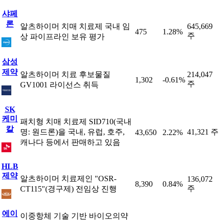
샤페
론
알츠하이머 치매 치료제 국내 임
645,669
475
1.28%
주
상 파이프라인 보유 평가
삼성
제약
알츠하이머 치료 후보물질
214,047
1,302
-0.61%
주
GV1001 라이선스 취득
SK
케미
패치형 치매 치료제 SID710(국내
칼
명: 원드론)을 국내, 유럽, 호주,
41,321 주
43,650
2.22%
캐나다 등에서 판매하고 있음
HLB
제약
알츠하이머 치료제인 "OSR-
136,072
8,390
0.84%
주
CT115"(경구제) 전임상 진행
에이
이중항체 기술 기반 바이오의약