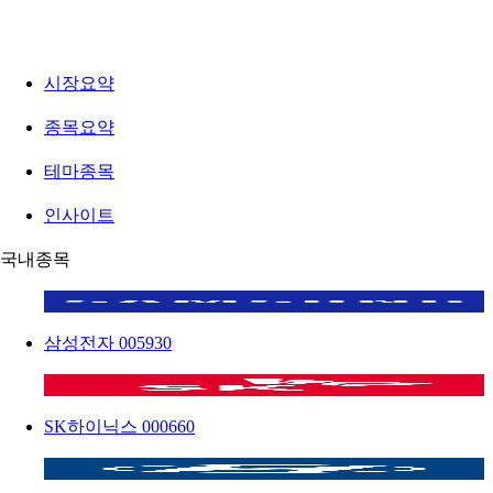
시장요약
종목요약
테마종목
인사이트
국내종목
삼성전자
005930
SK하이닉스
000660