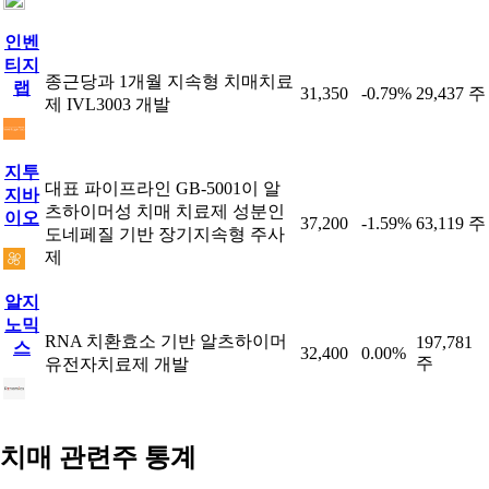
인벤
티지
종근당과 1개월 지속형 치매치료
랩
31,350
-0.79%
29,437 주
제 IVL3003 개발
지투
대표 파이프라인 GB-5001이 알
지바
츠하이머성 치매 치료제 성분인
이오
37,200
-1.59%
63,119 주
도네페질 기반 장기지속형 주사
제
알지
노믹
RNA 치환효소 기반 알츠하이머
197,781
스
32,400
0.00%
주
유전자치료제 개발
치매 관련주 통계