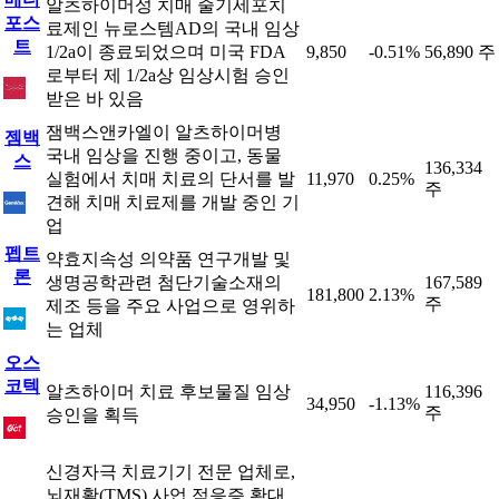
알츠하이머성 치매 줄기세포치
포스
료제인 뉴로스템AD의 국내 임상
트
1/2a이 종료되었으며 미국 FDA
9,850
-0.51%
56,890 주
로부터 제 1/2a상 임상시험 승인
받은 바 있음
잼백스앤카엘이 알츠하이머병
젬백
국내 임상을 진행 중이고, 동물
스
136,334
실험에서 치매 치료의 단서를 발
11,970
0.25%
주
견해 치매 치료제를 개발 중인 기
업
펩트
약효지속성 의약품 연구개발 및
론
생명공학관련 첨단기술소재의
167,589
181,800
2.13%
주
제조 등을 주요 사업으로 영위하
는 업체
오스
코텍
알츠하이머 치료 후보물질 임상
116,396
34,950
-1.13%
주
승인을 획득
신경자극 치료기기 전문 업체로,
뇌재활(TMS) 사업 적응증 확대