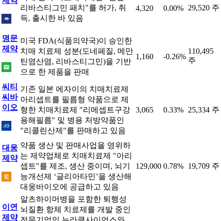
제약
리바스티그민 패치"를 허가, 취
29,520 주
4,320
0.00%
득, 출시한 바 있음
명문
미국 FDA(식품의약국)이 승인한
제약
치매 치료제 성분(도네페질, 메만
110,495
1,160
-0.26%
주
틴염산염, 리바스티그민)을 기반
으로 한 제품을 판매
씨티
기존 일본 에자이의 치매치료제
씨바
아리셉트를 필름형 약품으로 제
이오
형한 치매치료제 "리메셉트구강
3,065
0.33%
25,334 주
용해필름" 및 병용 처방약품인
"리콜린산제"를 판매하고 있음
약품 생산 및 판매사업을 영위하
대웅
는 제약업체로 치매치료제 "아리
제약
셉트"를 제조, 생산 중이며, 뇌기
129,000
0.78%
19,709 주
능개선제 ‘글리아타민’을 생산해
대웅바이오에 공급하고 있음
알츠하이머병을 포함한 퇴행성
이연
뇌질환 항체 치료제를 개발 중인
제약
전문기업인 뉴라클사이언스와