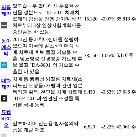
멀구슬나무 열매에서 추출한 천
일동
연물 성분으로 "ID1201" 치매치
제약
료제의 임상을 진행 중이며 식약
15,320
-0.07%
65,818 주
처로부터 3상 임상시험계획서를
승인받은 바 있음
2013년 동아치매센터를 설립하
동아
였으며 미국에 알츠하이머성 치
에스
매 치료제 후보 물질 기술을 수
티
5,110 주
38,250
1.06%
출, 당뇨병성 신경병증 치료제 후
보 물질 "DA-9801"의 기술을 수
출한 바 있음
치매 등 퇴행성 뇌질환 치료제(스
대화
피노신 조성물) 개발과 관련 일본
제약
특허권 취득, 천연물 치매 치료제
9,450
-0.53%
17,646 주
"DHP1401"과 연관된 조성물 특
허를 국내 등록
듀켐
바이
알츠하이머 진단용 방사성의약
오
6,620
-2.22%
42,061 주
품을 개발·제조