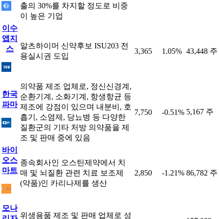
출의 30%를 차지할 정도로 비중
이 높은 기업
이수
앱지
알츠하이머 신약후보 ISU203 전
스
3,365
1.05%
43,448 주
용실시권 도입
의약품 제조 업체로, 정신신경계,
한국
순환기계, 소화기계, 항생항균 등
파마
제조에 강점이 있으며 내분비, 호
5,167 주
7,750
-0.51%
흡기, 소염제, 당뇨병 등 다양한
질환군의 기타 처방 의약품을 제
조 및 판매 중에 있음
바이
오스
종속회사인 오스틴제약에서 치
마트
매 및 뇌질환 관련 치료 보조제
2,850
-1.21%
86,782 주
(약품)인 카리나제를 생산
모나
위생용품 제조 및 판매 업체로 성
리자