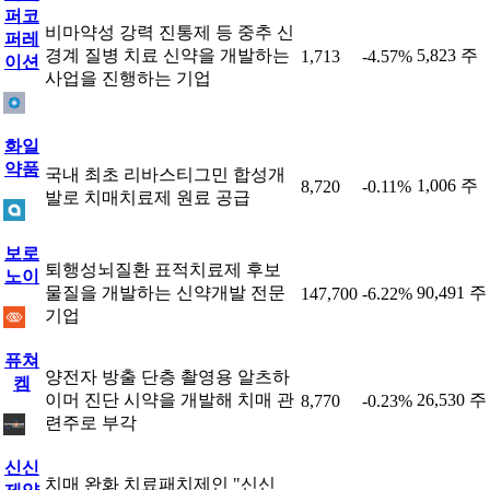
퍼코
비마약성 강력 진통제 등 중추 신
퍼레
경계 질병 치료 신약을 개발하는
5,823 주
1,713
-4.57%
이션
사업을 진행하는 기업
화일
약품
국내 최초 리바스티그민 합성개
1,006 주
8,720
-0.11%
발로 치매치료제 원료 공급
보로
퇴행성뇌질환 표적치료제 후보
노이
물질을 개발하는 신약개발 전문
90,491 주
147,700
-6.22%
기업
퓨쳐
양전자 방출 단층 촬영용 알츠하
켐
이머 진단 시약을 개발해 치매 관
26,530 주
8,770
-0.23%
련주로 부각
신신
치매 완화 치료패치제인 "신신