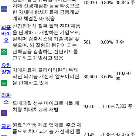
38,846 주
10,030
0.80%
치매·신경계질환 등을 타깃으로
한 차세대 항체치료제 공동개발
계약 체결한 바 있음
신경퇴행성 질환 혈액 진단 제품
피플
을 판매하고 개발하는 기업으로,
바이
멀티머 검출시스템 기술력을 갖
오
0 주
561
0.00%
췄으며, 뇌 질환의 원인이 되는
단백질을 검출하는 진단키트를
연구하고 개발하고 있음
유한
치매치료제 글리아티린의 복제
양행
310,697
약인 뇌기능 개선제 알포아티린
80,600
3.60%
주
을 판매하고 있음
라파
스
도네페질 성분 마이크로니들 패
7,302 주
9,010
-1.10%
치형 치매치료제 개발
원료의약품 제조 업체로, 주요 제
국전
품으로 치매 뇌기능 개선제인 콜
92,076 주
2,145
-1.38%