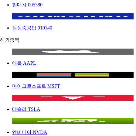
현대차
005380
삼성중공업
010140
해외종목
애플
AAPL
마이크로소프트
MSFT
테슬라
TSLA
엔비디아
NVDA