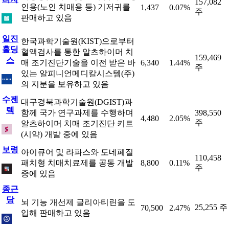
157,082
인용(노인 치매용 등) 기저귀를
1,437
0.07%
주
판매하고 있음
일진
한국과학기술원(KIST)으로부터
홀딩
혈액검사를 통한 알츠하이머 치
159,469
스
매 조기진단기술을 이전 받은 바
6,340
1.44%
주
있는 알피니언메디칼시스템(주)
의 지분을 보유하고 있음
수젠
대구경북과학기술원(DGIST)과
텍
함께 국가 연구과제를 수행하며
398,550
4,480
2.05%
주
알츠하이머 치매 조기진단 키트
(시약) 개발 중에 있음
보령
아이큐어 및 라파스와 도네페질
110,458
패치형 치매치료제를 공동 개발
8,800
0.11%
주
중에 있음
종근
당
뇌 기능 개선제 글리아티린을 도
25,255 주
70,500
2.47%
입해 판매하고 있음