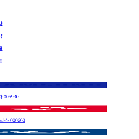
약
약
목
트
자
005930
이닉스
000660