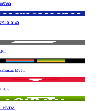
005380
공업
010140
APL
로소프트
MSFT
TSLA
아
NVDA