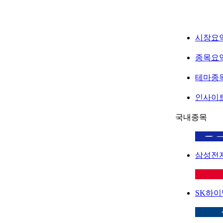
시장요
종목요
테마종
인사이
국내종목
삼성전
SK하