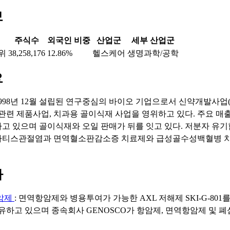
보
주식수
외국인 비중
산업군
세부 산업군
4위
38,258,176
12.86%
헬스케어
생명과학/공학
요
998년 12월 설립된 연구중심의 바이오 기업으로서 신약개발사업(
 관련 제품사업, 치과용 골이식재 사업을 영위하고 있다. 주요 매
고 있으며 골이식재와 오일 판매가 뒤를 잇고 있다. 저분자 유
마티스관절염과 면역혈소판감소증 치료제와 급성골수성백혈병 치
마
암제
: 면역항암제와 병용투여가 가능한 AXL 저해제 SKI-G-80
유하고 있으며 종속회사 GENOSCO가 항암제, 면역항암제 및 