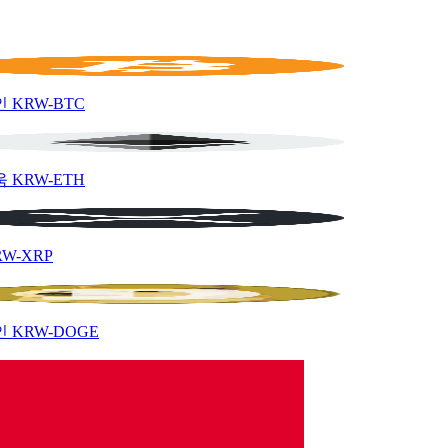
인
KRW-BTC
움
KRW-ETH
RW-XRP
인
KRW-DOGE