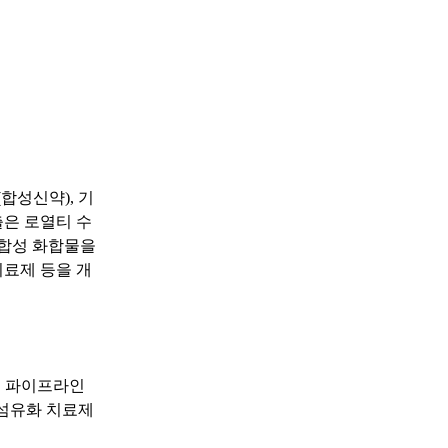
합성신약), 기
출은 로열티 수
기합성 화합물을
료제 등을 개
1를 파이프라인
폐섬유화 치료제