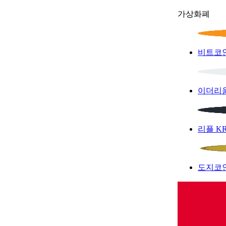
가상화폐
비트코
이더리
리플
K
도지코