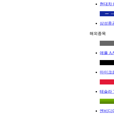
현대차
삼성중
해외종목
애플
A
마이크
테슬라
엔비디