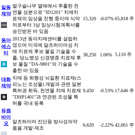
멀구슬나무 열매에서 추출한 천
일동
연물 성분으로 "ID1201" 치매치
제약
료제의 임상을 진행 중이며 식약
15,320
-0.07%
65,818 주
처로부터 3상 임상시험계획서를
승인받은 바 있음
2013년 동아치매센터를 설립하
동아
였으며 미국에 알츠하이머성 치
에스
매 치료제 후보 물질 기술을 수
티
5,110 주
38,250
1.06%
출, 당뇨병성 신경병증 치료제 후
보 물질 "DA-9801"의 기술을 수
출한 바 있음
치매 등 퇴행성 뇌질환 치료제(스
대화
피노신 조성물) 개발과 관련 일본
제약
특허권 취득, 천연물 치매 치료제
9,450
-0.53%
17,646 주
"DHP1401"과 연관된 조성물 특
허를 국내 등록
듀켐
바이
알츠하이머 진단용 방사성의약
오
6,620
-2.22%
42,061 주
품을 개발·제조