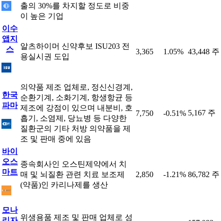
출의 30%를 차지할 정도로 비중
이 높은 기업
이수
앱지
알츠하이머 신약후보 ISU203 전
스
3,365
1.05%
43,448 주
용실시권 도입
의약품 제조 업체로, 정신신경계,
한국
순환기계, 소화기계, 항생항균 등
파마
제조에 강점이 있으며 내분비, 호
5,167 주
7,750
-0.51%
흡기, 소염제, 당뇨병 등 다양한
질환군의 기타 처방 의약품을 제
조 및 판매 중에 있음
바이
오스
종속회사인 오스틴제약에서 치
마트
매 및 뇌질환 관련 치료 보조제
2,850
-1.21%
86,782 주
(약품)인 카리나제를 생산
모나
위생용품 제조 및 판매 업체로 성
리자