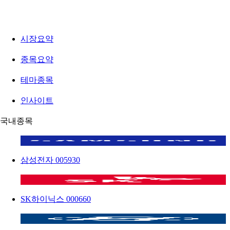
시장요약
종목요약
테마종목
인사이트
국내종목
삼성전자
005930
SK하이닉스
000660