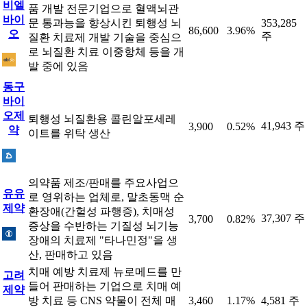
비엘
품 개발 전문기업으로 혈액뇌관
바이
문 통과능을 향상시킨 퇴행성 뇌
353,285
86,600
3.96%
오
주
질환 치료제 개발 기술을 중심으
로 뇌질환 치료 이중항체 등을 개
발 중에 있음
동구
바이
오제
퇴행성 뇌질환용 콜린알포세레
41,943 주
3,900
0.52%
약
이트를 위탁 생산
의약품 제조/판매를 주요사업으
유유
로 영위하는 업체로, 말초동맥 순
제약
환장애(간헐성 파행증), 치매성
37,307 주
3,700
0.82%
증상을 수반하는 기질성 뇌기능
장애의 치료제 "타나민정"을 생
산, 판매하고 있음
치매 예방 치료제 뉴로메드를 만
고려
들어 판매하는 기업으로 치매 예
제약
방 치료 등 CNS 약물이 전체 매
3,460
1.17%
4,581 주