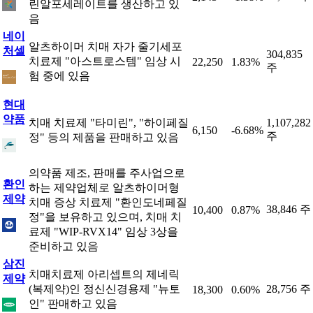
린알포세레이트를 생산하고 있
음
네이
알츠하이머 치매 자가 줄기세포
처셀
304,835
치료제 "아스트로스템" 임상 시
22,250
1.83%
주
험 중에 있음
현대
약품
치매 치료제 "타미린", "하이페질
1,107,282
6,150
-6.68%
주
정" 등의 제품을 판매하고 있음
의약품 제조, 판매를 주사업으로
환인
하는 제약업체로 알츠하이머형
제약
치매 증상 치료제 "환인도네페질
38,846 주
10,400
0.87%
정"을 보유하고 있으며, 치매 치
료제 "WIP-RVX14" 임상 3상을
준비하고 있음
삼진
치매치료제 아리셉트의 제네릭
제약
(복제약)인 정신신경용제 "뉴토
28,756 주
18,300
0.60%
인" 판매하고 있음