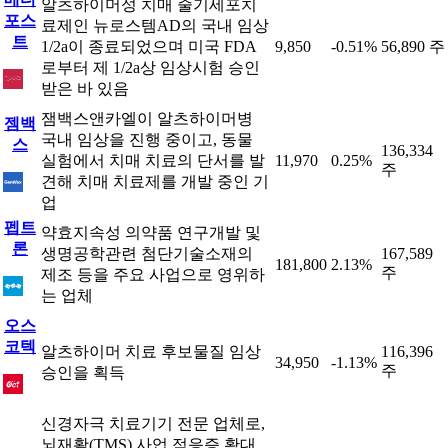
알츠하이머성 치매 줄기세포치
포스
료제인 뉴로스템AD의 국내 임상
트
1/2a이 종료되었으며 미국 FDA
9,850
-0.51%
56,890 주
로부터 제 1/2a상 임상시험 승인
받은 바 있음
잼백스앤카엘이 알츠하이머병
젬백
국내 임상을 진행 중이고, 동물
스
136,334
실험에서 치매 치료의 단서를 발
11,970
0.25%
주
견해 치매 치료제를 개발 중인 기
업
펩트
약효지속성 의약품 연구개발 및
론
생명공학관련 첨단기술소재의
167,589
181,800
2.13%
주
제조 등을 주요 사업으로 영위하
는 업체
오스
코텍
알츠하이머 치료 후보물질 임상
116,396
34,950
-1.13%
주
승인을 획득
신경자극 치료기기 전문 업체로,
뇌재활(TMS) 사업 적응증 확대