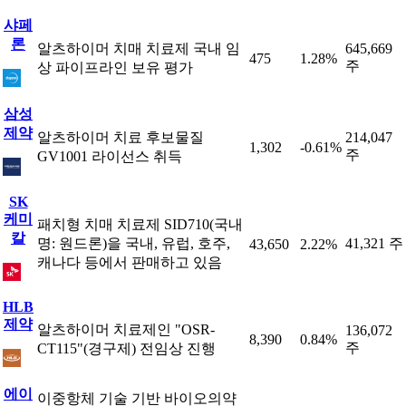
샤페
론
알츠하이머 치매 치료제 국내 임
645,669
475
1.28%
주
상 파이프라인 보유 평가
삼성
제약
알츠하이머 치료 후보물질
214,047
1,302
-0.61%
주
GV1001 라이선스 취득
SK
케미
패치형 치매 치료제 SID710(국내
칼
명: 원드론)을 국내, 유럽, 호주,
41,321 주
43,650
2.22%
캐나다 등에서 판매하고 있음
HLB
제약
알츠하이머 치료제인 "OSR-
136,072
8,390
0.84%
주
CT115"(경구제) 전임상 진행
에이
이중항체 기술 기반 바이오의약