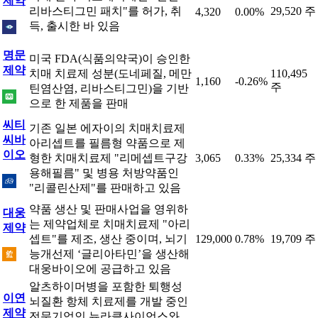
제약
리바스티그민 패치"를 허가, 취
29,520 주
4,320
0.00%
득, 출시한 바 있음
명문
미국 FDA(식품의약국)이 승인한
제약
치매 치료제 성분(도네페질, 메만
110,495
1,160
-0.26%
주
틴염산염, 리바스티그민)을 기반
으로 한 제품을 판매
씨티
기존 일본 에자이의 치매치료제
씨바
아리셉트를 필름형 약품으로 제
이오
형한 치매치료제 "리메셉트구강
3,065
0.33%
25,334 주
용해필름" 및 병용 처방약품인
"리콜린산제"를 판매하고 있음
약품 생산 및 판매사업을 영위하
대웅
는 제약업체로 치매치료제 "아리
제약
셉트"를 제조, 생산 중이며, 뇌기
129,000
0.78%
19,709 주
능개선제 ‘글리아타민’을 생산해
대웅바이오에 공급하고 있음
알츠하이머병을 포함한 퇴행성
이연
뇌질환 항체 치료제를 개발 중인
제약
전문기업인 뉴라클사이언스와