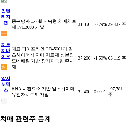
인벤
티지
종근당과 1개월 지속형 치매치료
랩
31,350
-0.79%
29,437 주
제 IVL3003 개발
지투
대표 파이프라인 GB-5001이 알
지바
츠하이머성 치매 치료제 성분인
이오
37,200
-1.59%
63,119 주
도네페질 기반 장기지속형 주사
제
알지
노믹
RNA 치환효소 기반 알츠하이머
197,781
스
32,400
0.00%
주
유전자치료제 개발
치매 관련주 통계