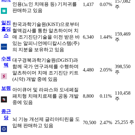
157,082
인용(노인 치매용 등) 기저귀를
1,437
0.07%
주
판매하고 있음
일진
한국과학기술원(KIST)으로부터
홀딩
혈액검사를 통한 알츠하이머 치
159,469
스
매 조기진단기술을 이전 받은 바
6,340
1.44%
주
있는 알피니언메디칼시스템(주)
의 지분을 보유하고 있음
수젠
대구경북과학기술원(DGIST)과
텍
함께 국가 연구과제를 수행하며
398,550
4,480
2.05%
주
알츠하이머 치매 조기진단 키트
(시약) 개발 중에 있음
보령
아이큐어 및 라파스와 도네페질
110,458
패치형 치매치료제를 공동 개발
8,800
0.11%
주
중에 있음
종근
당
뇌 기능 개선제 글리아티린을 도
25,255 주
70,500
2.47%
입해 판매하고 있음