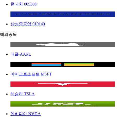
현대차
005380
삼성중공업
010140
해외종목
애플
AAPL
마이크로소프트
MSFT
테슬라
TSLA
엔비디아
NVDA