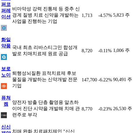
퍼코
비마약성 강력 진통제 등 중추 신
퍼레
경계 질병 치료 신약을 개발하는
5,823 주
1,713
-4.57%
이션
사업을 진행하는 기업
화일
약품
국내 최초 리바스티그민 합성개
1,006 주
8,720
-0.11%
발로 치매치료제 원료 공급
보로
퇴행성뇌질환 표적치료제 후보
노이
물질을 개발하는 신약개발 전문
90,491 주
147,700
-6.22%
기업
퓨쳐
양전자 방출 단층 촬영용 알츠하
켐
이머 진단 시약을 개발해 치매 관
26,530 주
8,770
-0.23%
련주로 부각
신신
치매 완화 치료패치제인 "신신