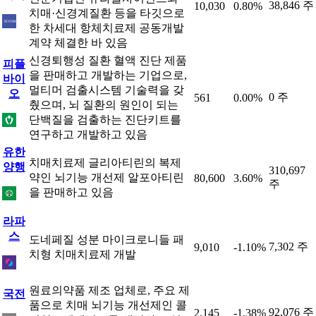
38,846 주
10,030
0.80%
치매·신경계질환 등을 타깃으로
한 차세대 항체치료제 공동개발
계약 체결한 바 있음
신경퇴행성 질환 혈액 진단 제품
피플
을 판매하고 개발하는 기업으로,
바이
멀티머 검출시스템 기술력을 갖
오
0 주
561
0.00%
췄으며, 뇌 질환의 원인이 되는
단백질을 검출하는 진단키트를
연구하고 개발하고 있음
유한
치매치료제 글리아티린의 복제
양행
310,697
약인 뇌기능 개선제 알포아티린
80,600
3.60%
주
을 판매하고 있음
라파
스
도네페질 성분 마이크로니들 패
7,302 주
9,010
-1.10%
치형 치매치료제 개발
원료의약품 제조 업체로, 주요 제
국전
품으로 치매 뇌기능 개선제인 콜
92,076 주
2,145
-1.38%