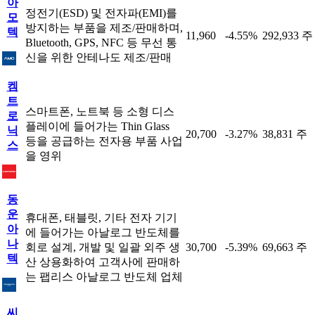
아
정전기(ESD) 및 전자파(EMI)를
모
방지하는 부품을 제조/판매하며,
텍
11,960
-4.55%
292,933 주
Bluetooth, GPS, NFC 등 무선 통
신을 위한 안테나도 제조/판매
켐
트
스마트폰, 노트북 등 소형 디스
로
플레이에 들어가는 Thin Glass
닉
20,700
-3.27%
38,831 주
등을 공급하는 전자용 부품 사업
스
을 영위
동
운
휴대폰, 태블릿, 기타 전자 기기
아
에 들어가는 아날로그 반도체를
나
회로 설계, 개발 및 일괄 외주 생
30,700
-5.39%
69,663 주
텍
산 상용화하여 고객사에 판매하
는 팹리스 아날로그 반도체 업체
씨