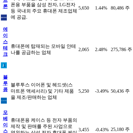
트
폰용 부품을 삼성 전자, LG전자
론
5,650
1.44%
80,486 주
등 국내외 주요 휴대폰 제조업체
에 공급.
에
이
스
휴대폰에 탑재되는 모바일 안테
테
2,065
2.48%
275,786 주
나를 공급하는 업체
크
블
루
블루투스 이어폰 및 헤드셋(스
콤
마트폰 액세서리) 및 기타 제품
5,250
-3.49%
50,436 주
을 제조/판매하는 업체
모
베
휴대폰용 케이스 등 전자 부품의
이
제작 및 판매를 주된 사업으로
25,180 주
3,455
-0.43%
스
영위하는 삼성 전자 휴대폰 케이