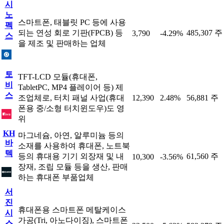
시
노
스마트폰, 태블릿 PC 등에 사용
펙
되는 연성 회로 기판(FPCB) 등
485,307 주
3,790
-4.29%
스
을 제조 및 판매하는 업체
토
TFT-LCD 모듈(휴대폰,
비
TabletPC, MP4 플레이어 등) 제
스
조업체로, 터치 패널 사업(휴대
12,390
2.48%
56,881 주
폰용 중/소형 터치윈도우)도 영
위
KH
마그네슘, 아연, 알루미늄 등의
바
소재를 사용하여 휴대폰, 노트북
텍
등의 휴대용 기기 외장재 및 내
61,560 주
10,300
-3.56%
장재, 조립 모듈 등을 생산, 판매
하는 휴대폰 부품업체
서
진
휴대폰용 스마트폰 메탈케이스
시
가공(Tri, 아노다이징), 스마트폰
스