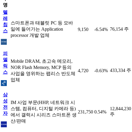
명
텔
레
스마트폰과 태블릿 PC 등 모바
칩
일에 들어가는 Application
76,154 주
9,150
-6.54%
스
processor 개발 업체
피
델
Mobile DRAM, 초고속 메모리,
릭
NOR Flash Memory, MCP 등의
433,334 주
4,720
-0.63%
스
사업을 영위하는 팹리스 반도체
업체
삼
성
IM 사업 부문(HHP, 네트워크 시
전
스템, 컴퓨터, 디지털 카메라 등)
12,844,230
231,750
0.54%
자
주
에서 갤럭시 시리즈 스마트폰 생
산/판매