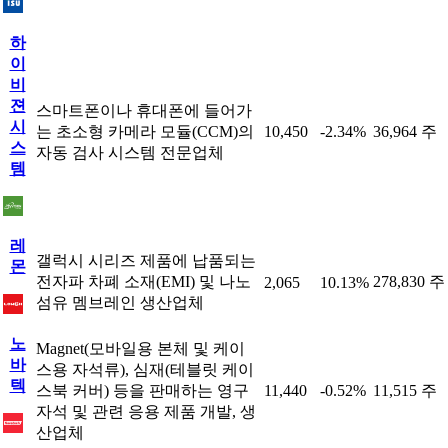
하
이
비
젼
스마트폰이나 휴대폰에 들어가
시
는 초소형 카메라 모듈(CCM)의
10,450
-2.34%
36,964 주
스
자동 검사 시스템 전문업체
템
레
갤럭시 시리즈 제품에 납품되는
몬
전자파 차폐 소재(EMI) 및 나노
278,830 주
2,065
10.13%
섬유 멤브레인 생산업체
노
Magnet(모바일용 본체 및 케이
바
스용 자석류), 심재(테블릿 케이
텍
스북 커버) 등을 판매하는 영구
11,440
-0.52%
11,515 주
자석 및 관련 응용 제품 개발, 생
산업체