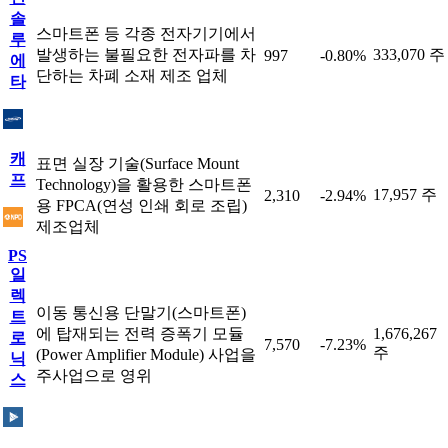
솔
스마트폰 등 각종 전자기기에서
루
발생하는 불필요한 전자파를 차
333,070 주
997
-0.80%
에
단하는 차폐 소재 제조 업체
타
캐
표면 실장 기술(Surface Mount
프
Technology)을 활용한 스마트폰
17,957 주
2,310
-2.94%
용 FPCA(연성 인쇄 회로 조립)
제조업체
PS
일
렉
이동 통신용 단말기(스마트폰)
트
에 탑재되는 전력 증폭기 모듈
1,676,267
로
7,570
-7.23%
주
(Power Amplifier Module) 사업을
닉
주사업으로 영위
스