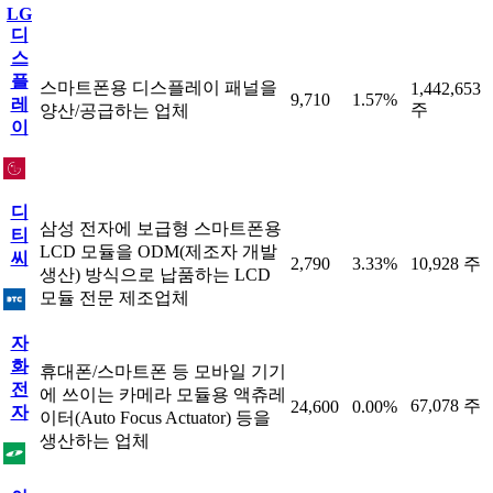
LG
디
스
플
스마트폰용 디스플레이 패널을
1,442,653
9,710
1.57%
레
주
양산/공급하는 업체
이
디
삼성 전자에 보급형 스마트폰용
티
LCD 모듈을 ODM(제조자 개발
씨
2,790
3.33%
10,928 주
생산) 방식으로 납품하는 LCD
모듈 전문 제조업체
자
화
휴대폰/스마트폰 등 모바일 기기
전
에 쓰이는 카메라 모듈용 액츄레
67,078 주
24,600
0.00%
자
이터(Auto Focus Actuator) 등을
생산하는 업체