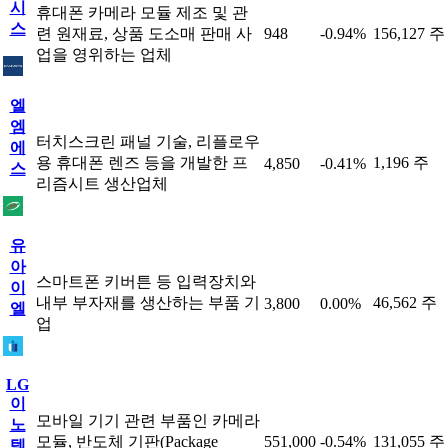
시
휴대폰 카메라 모듈 제조 및 관
스
련 원재료, 상품 도소매 판매 사
948
-0.94%
156,127 주
업을 영위하는 업체
엘
엠
터치스크린 패널 기술, 리플로우
에
용 휴대폰 렌즈 등을 개발한 프
1,196 주
4,850
-0.41%
스
리즘시트 생산업체
유
아
스마트폰 키버튼 등 입력장치와
이
내부 부자재를 생산하는 부품 기
46,562 주
3,800
0.00%
엘
업
LG
이
모바일 기기 관련 부품인 카메라
노
모듈, 반도체 기판(Package
551,000
-0.54%
131,055 주
텍