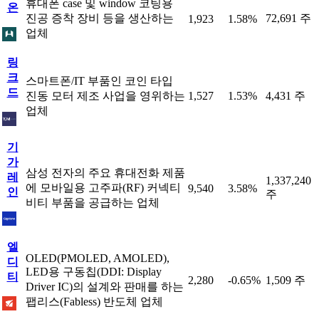
휴대폰 case 및 window 코팅용
온
진공 증착 장비 등을 생산하는
72,691 주
1,923
1.58%
업체
링
크
스마트폰/IT 부품인 코인 타입
드
진동 모터 제조 사업을 영위하는
1,527
1.53%
4,431 주
업체
기
가
삼성 전자의 주요 휴대전화 제품
레
1,337,240
에 모바일용 고주파(RF) 커넥티
9,540
3.58%
인
주
비티 부품을 공급하는 업체
엘
OLED(PMOLED, AMOLED),
디
LED용 구동칩(DDI: Display
티
2,280
-0.65%
1,509 주
Driver IC)의 설계와 판매를 하는
팹리스(Fabless) 반도체 업체