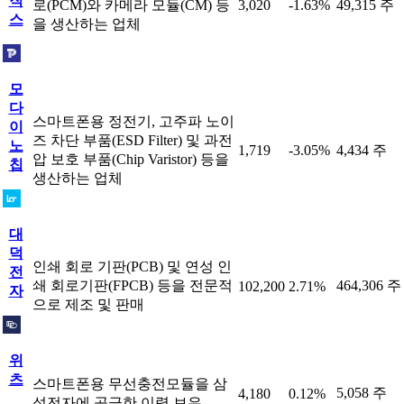
직
로(PCM)와 카메라 모듈(CM) 등
3,020
-1.63%
49,315 주
스
을 생산하는 업체
모
다
스마트폰용 정전기, 고주파 노이
이
즈 차단 부품(ESD Filter) 및 과전
노
1,719
-3.05%
4,434 주
압 보호 부품(Chip Varistor) 등을
칩
생산하는 업체
대
덕
인쇄 회로 기판(PCB) 및 연성 인
전
쇄 회로기판(FPCB) 등을 전문적
464,306 주
102,200
2.71%
자
으로 제조 및 판매
위
츠
스마트폰용 무선충전모듈을 삼
5,058 주
4,180
0.12%
성전자에 공급한 이력 보유