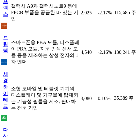
프
갤럭시 A9과 갤럭시노트9 등에
렉
FPCB 부품을 공급한 바 있는 기
115,685 주
2,925
-2.17%
스
업
드
스마트폰용 PBA 모듈, 디스플레
림
이 PBA 모듈, 지문 인식 센서 모
텍
4,540
-2.16%
130,241 주
듈 등을 제조하는 삼성 전자의 1
차 벤더
세
경
하
소형 모바일 및 테블릿 기기의
이
디스플레이 및 기구물에 탑재되
35,389 주
3,080
0.16%
테
는 기능성 필름을 제조, 판매하
크
는 전문 기업
다
산