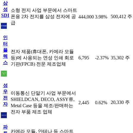
삼
성
소형 전지 사업 부문에서 스마트
SDI
폰용 2차 전지를 삼성 전자에 공
500,412 주
444,000
3.98%
급
인
터
플
전자 제품(휴대폰, 카메라 모듈
렉
등)에 사용되는 연성 인쇄 회로
6,795
-2.37%
35,302 주
스
기판(FPCB) 전문 제조업체
성
우
이동통신 단말기 사업 부문에서
전
SHIELDCAN, DECO, ASSY류,
20,330 주
2,445
0.62%
자
Metal Case 등을 제조/판매하는
전자 부품 제조 업체
파
카메라 모듈, 안테나 등 스마트