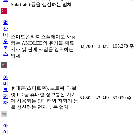
Substrate) 등을 생산하는 업체
덕
산
네
스마트폰의 디스플레이로 사용
오
되는 AMOLED의 유기물 재료
105,278 주
32,700
-3.82%
룩
제조 및 판매 사업을 영위하는
스
업체
아
비
휴대폰(스마트폰), 노트북, 태블
코
릿 PC 등 휴대형 정보통신 기기
전
5,850
-2.34%
59,999 주
에 사용되는 인덕터와 저항기 등
자
을 생산하는 전자 부품 업체
아
이