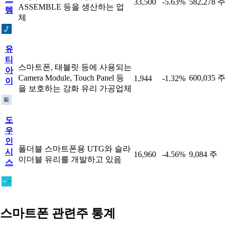
33,500
-5.63%
582,278 주
ASSEMBLE 등을 생산하는 업
템
체
유
티
스마트폰, 태블릿 등에 사용되는
아
Camera Module, Touch Panel 등
600,035 주
1,944
-1.32%
이
을 보호하는 강화 유리 가공업체
도
우
인
폴더블 스마트폰용 UTG와 슬라
시
16,960
-4.56%
9,084 주
이더블 유리를 개발하고 있음
스
스마트폰 관련주 통계