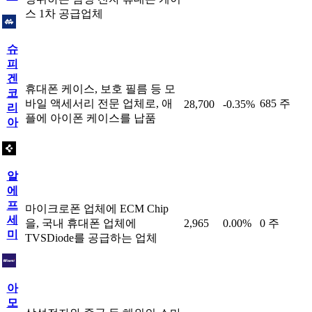
스 1차 공급업체
슈
피
겐
휴대폰 케이스, 보호 필름 등 모
코
바일 액세서리 전문 업체로, 애
685 주
28,700
-0.35%
리
플에 아이폰 케이스를 납품
아
알
에
프
마이크로폰 업체에 ECM Chip
세
을, 국내 휴대폰 업체에
2,965
0.00%
0 주
미
TVSDiode를 공급하는 업체
아
모