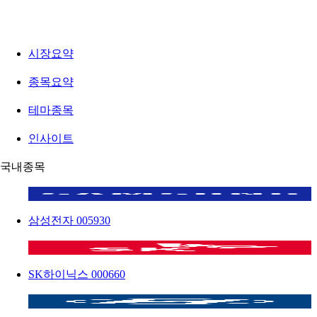
시장요약
종목요약
테마종목
인사이트
국내종목
삼성전자
005930
SK하이닉스
000660