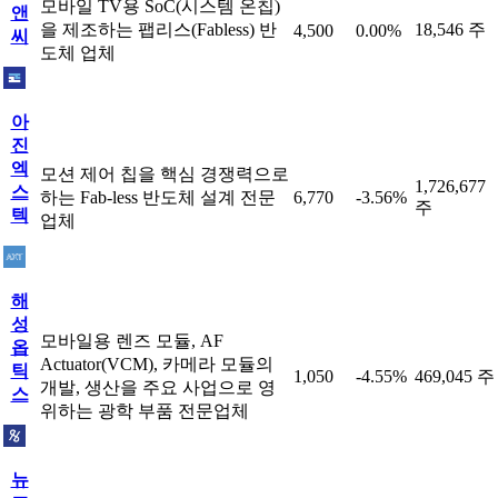
모바일 TV용 SoC(시스템 온칩)
앤
을 제조하는 팹리스(Fabless) 반
18,546 주
4,500
0.00%
씨
도체 업체
아
진
엑
모션 제어 칩을 핵심 경쟁력으로
1,726,677
스
하는 Fab-less 반도체 설계 전문
6,770
-3.56%
주
텍
업체
해
성
모바일용 렌즈 모듈, AF
옵
Actuator(VCM), 카메라 모듈의
틱
1,050
-4.55%
469,045 주
개발, 생산을 주요 사업으로 영
스
위하는 광학 부품 전문업체
뉴