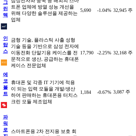
삼성전자와 중국 등 해외의 스마
그
트폰 업체에 방열 성능 개선을
린
5,690
-1.04%
32,945 주
위해 다양한 솔루션을 제공하는
텍
업체
인
금형 기술, 플라스틱 사출 성형
탑
기술 등을 기반으로 삼성 전자에
스
이동전화 단말기용 케이스를 전
17,790
-2.25%
32,168 주
문적으로 생산, 공급하는 휴대폰
케이스 전문업체
에
코
휴대폰 및 각종 IT 기기에 적용
볼
이 되는 입력 모듈을 개발/생산
3,087 주
1,184
-0.67%
트
하여 판매하는 휴대폰용 터치스
크린 모듈 제조업체
파
워
로
스마트폰용 2차 전지용 보호 회