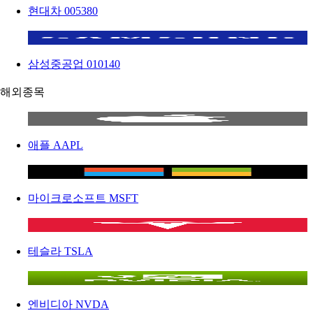
현대차
005380
삼성중공업
010140
해외종목
애플
AAPL
마이크로소프트
MSFT
테슬라
TSLA
엔비디아
NVDA