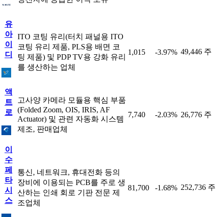
유
아
ITO 코팅 유리(터치 패널용 ITO
이
코팅 유리 제품, PLS용 배면 코
49,446 주
1,015
-3.97%
디
팅 제품) 및 PDP TV용 강화 유리
를 생산하는 업체
액
고사양 카메라 모듈용 핵심 부품
트
(Folded Zoom, OIS, IRIS, AF
로
7,740
-2.03%
26,776 주
Actuator) 및 관련 자동화 시스템
제조, 판매업체
이
수
페
통신, 네트워크, 휴대전화 등의
타
장비에 이용되는 PCB를 주로 생
252,736 주
81,700
-1.68%
시
산하는 인쇄 회로 기판 전문 제
스
조업체