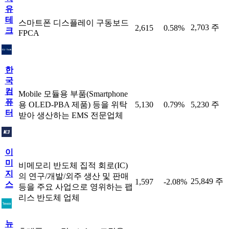
유
테
스마트폰 디스플레이 구동보드
2,703 주
2,615
0.58%
크
FPCA
한
국
컴
Mobile 모듈용 부품(Smartphone
퓨
용 OLED-PBA 제품) 등을 위탁
5,130
0.79%
5,230 주
터
받아 생산하는 EMS 전문업체
이
미
비메모리 반도체 집적 회로(IC)
지
의 연구/개발/외주 생산 및 판매
25,849 주
1,597
-2.08%
스
등을 주요 사업으로 영위하는 팹
리스 반도체 업체
뉴