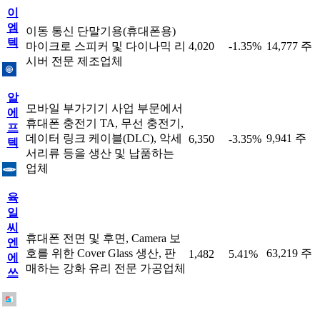
이
엠
이동 통신 단말기용(휴대폰용)
텍
마이크로 스피커 및 다이나믹 리
4,020
-1.35%
14,777 주
시버 전문 제조업체
알
모바일 부가기기 사업 부문에서
에
휴대폰 충전기 TA, 무선 충전기,
프
데이터 링크 케이블(DLC), 악세
9,941 주
6,350
-3.35%
텍
서리류 등을 생산 및 납품하는
업체
육
일
씨
휴대폰 전면 및 후면, Camera 보
엔
호를 위한 Cover Glass 생산, 판
63,219 주
1,482
5.41%
에
매하는 강화 유리 전문 가공업체
쓰