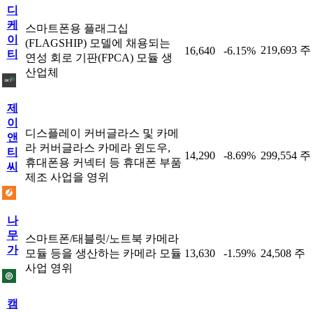
디
케
스마트폰용 플래그십
이
(FLAGSHIP) 모델에 채용되는
219,693 주
16,640
-6.15%
티
연성 회로 기판(FPCA) 모듈 생
산업체
제
이
디스플레이 커버글라스 및 카메
앤
라 커버글라스 카메라 윈도우,
티
14,290
-8.69%
299,554 주
휴대폰용 커넥터 등 휴대폰 부품
씨
제조 사업을 영위
나
무
스마트폰/태블릿/노트북 카메라
가
모듈 등을 생산하는 카메라 모듈
13,630
-1.59%
24,508 주
사업 영위
캠