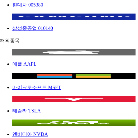
현대차
005380
삼성중공업
010140
해외종목
애플
AAPL
마이크로소프트
MSFT
테슬라
TSLA
엔비디아
NVDA