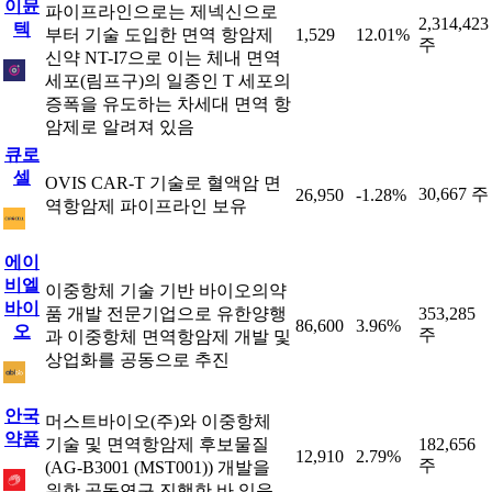
이뮨
파이프라인으로는 제넥신으로
2,314,423
텍
부터 기술 도입한 면역 항암제
1,529
12.01%
주
신약 NT-I7으로 이는 체내 면역
세포(림프구)의 일종인 T 세포의
증폭을 유도하는 차세대 면역 항
암제로 알려져 있음
큐로
셀
OVIS CAR-T 기술로 혈액암 면
30,667 주
26,950
-1.28%
역항암제 파이프라인 보유
에이
비엘
이중항체 기술 기반 바이오의약
바이
품 개발 전문기업으로 유한양행
353,285
86,600
3.96%
오
주
과 이중항체 면역항암제 개발 및
상업화를 공동으로 추진
안국
머스트바이오(주)와 이중항체
약품
기술 및 면역항암제 후보물질
182,656
12,910
2.79%
주
(AG-B3001 (MST001)) 개발을
위한 공동연구 진행한 바 있음