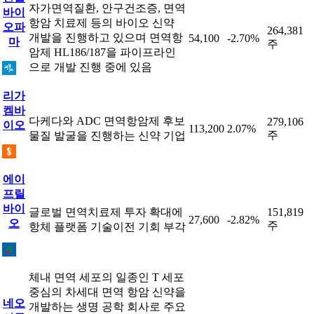
자가면역질환, 안구건조증, 면역
바이
항암 치료제 등의 바이오 신약
오파
264,381
개발을 진행하고 있으며 면역항
54,100
-2.70%
마
주
암제 HL186/187을 파이프라인
으로 개발 진행 중에 있음
리가
켐바
다케다와 ADC 면역항암제 후보
279,106
이오
113,200
2.07%
주
물질 발굴을 진행하는 신약 기업
에이
프릴
바이
글로벌 면역치료제 투자 확대에
151,819
27,600
-2.82%
오
주
항체 플랫폼 기술이전 기회 부각
체내 면역 세포의 일종인 T 세포
중심의 차세대 면역 항암 신약을
네오
개발하는 생명 공학 회사로 주요