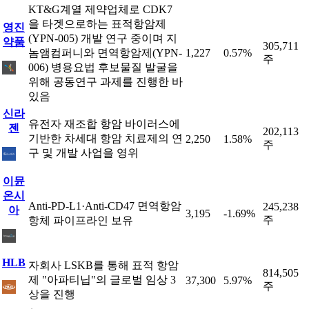
KT&G계열 제약업체로 CDK7
을 타겟으로하는 표적항암제
영진
(YPN-005) 개발 연구 중이며 지
약품
305,711
놈앰컴퍼니와 면역항암제(YPN-
1,227
0.57%
주
006) 병용요법 후보물질 발굴을
위해 공동연구 과제를 진행한 바
있음
신라
유전자 재조합 항암 바이러스에
젠
202,113
기반한 차세대 항암 치료제의 연
2,250
1.58%
주
구 및 개발 사업을 영위
이뮨
온시
Anti-PD-L1·Anti-CD47 면역항암
245,238
아
3,195
-1.69%
주
항체 파이프라인 보유
HLB
자회사 LSKB를 통해 표적 항암
814,505
제 "아파티닙"의 글로벌 임상 3
37,300
5.97%
주
상을 진행