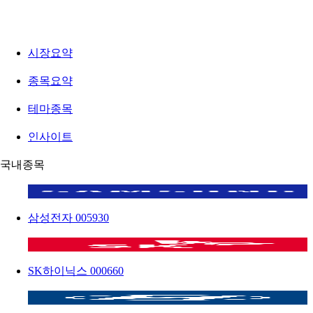
시장요약
종목요약
테마종목
인사이트
국내종목
삼성전자
005930
SK하이닉스
000660