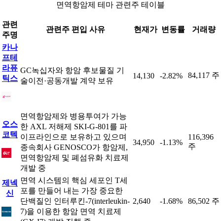
면역항암제 테마 관련주 테이블
관련
관련주 편입 사유
현재가
변동률
거래량
주명
카나
프테
라퓨
GC녹십자와 항암 후보물질 기
84,117 주
14,130
-2.82%
틱스
술이전·공동개발 계약 보유
면역항암제와 병용투여가 가능
오스
한 AXL 저해제 SKI-G-801를 파
코텍
이프라인으로 보유하고 있으며
116,396
34,950
-1.13%
주
종속회사 GENOSCO가 항암제,
면역항암제 및 폐섬유화 치료제
개발 중
면역 시스템의 핵심 세포인 T세
제넥
포를 만들어 내는 가장 중요한
신
단백질인 인터루킨-7(interleukin-
2,640
-1.68%
86,502 주
7)을 이용한 항암 면역 치료제