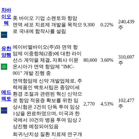
차바
이오
美 바이오 기업 소렌토와 항암
240,439
텍
면역 세포 치료제 개발을 목적으
9,300
0.22%
주
로 국내에 합작사를 설립
에이비엘바이오(주)와 면역 항
유한
암제 이중항체(2종)에 대한 라이
양행
310,697
선스 계약을 체결, 자회사 이뮨
80,600
3.60%
주
온시아가 면역 항암제 "IMC-
001" 개발 진행 중
면역항암제 신약 개발업체로, 주
력제품인 백토서팁은 종양미세
메드
환경 조절과 관련된 혁신 신약으
팩토
로 항암 적응증 확보를 위한 임
102,477
2,770
4.53%
주
상시험은 2건의 단독 투여 임상
1상을 완료하였으며, 미국과 한
국에서 10건의 병용 투여 임상 2
상진행 예정되어있음
희귀/난치성 질환 치료제 연구개