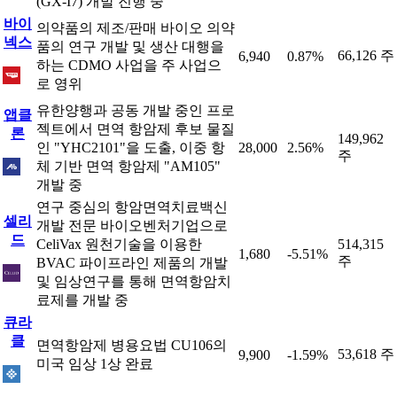
(GX-I7) 개발 진행 중
바이
의약품의 제조/판매 바이오 의약
넥스
품의 연구 개발 및 생산 대행을
66,126 주
6,940
0.87%
하는 CDMO 사업을 주 사업으
로 영위
유한양행과 공동 개발 중인 프로
앱클
젝트에서 면역 항암제 후보 물질
론
149,962
인 "YHC2101"을 도출, 이중 항
28,000
2.56%
주
체 기반 면역 항암제 "AM105"
개발 중
연구 중심의 항암면역치료백신
셀리
개발 전문 바이오벤처기업으로
드
CeliVax 원천기술을 이용한
514,315
1,680
-5.51%
주
BVAC 파이프라인 제품의 개발
및 임상연구를 통해 면역항암치
료제를 개발 중
큐라
클
면역항암제 병용요법 CU106의
53,618 주
9,900
-1.59%
미국 임상 1상 완료