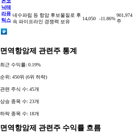
온코
닉테
라퓨
네수파립 등 항암 후보물질로 후
901,974
14,050
-11.86%
틱스
주
속 파이프라인 경쟁력 보유
면역항암제 관련주 통계
최근 수익률: 0.19%
순위: 450위 (6위 하락)
관련 주식 수: 45개
상승 종목 수: 23개
하락 종목 수: 18개
면역항암제 관련주 수익률 흐름