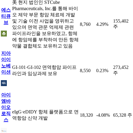
美 현지 법인인 STCube
Pharmaceuticals, Inc.를 통해 바이
에스
오 제약 부문 항암 체료제 개발
티큐
및 기술 이전 사업을 영위하고
155,402
브
8,760
4.29%
주
있으며 면역 관문 억제제 관련
파이프라인을 보유하였고, 항체
에 항암제를 부착하여 만든 항체
약물 결합체도 보유하고 있음
지아
이이
노베
GI-101·GI-102 면역항암 파이프
273,452
8,550
0.23%
이션
주
라인과 임상과제 보유
아이
엠바
이오
eIgG·eDIDY 항체 플랫폼으로 면
로직
18,320
-4.08%
65,328 주
역항암 신약 개발
스