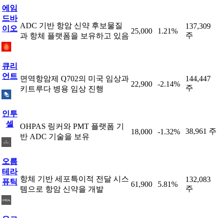
에임
드바
ADC 기반 항암 신약 후보물질
137,309
이오
25,000
1.21%
주
과 항체 플랫폼을 보유하고 있음
큐리
언트
면역항암제 Q702의 미국 임상과
144,447
22,900
-2.14%
주
키트루다 병용 임상 진행
인투
셀
OHPAS 링커와 PMT 플랫폼 기
38,961 주
18,000
-1.32%
반 ADC 기술을 보유
오름
테라
항체 기반 세포특이적 전달 시스
132,083
퓨틱
61,900
5.81%
주
템으로 항암 신약을 개발