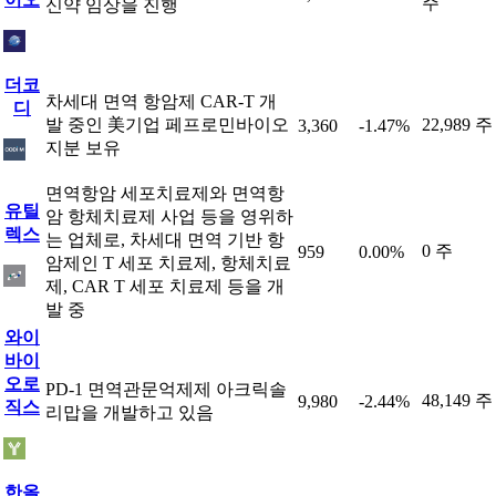
주
신약 임상을 진행
더코
차세대 면역 항암제 CAR-T 개
디
발 중인 美기업 페프로민바이오
22,989 주
3,360
-1.47%
지분 보유
면역항암 세포치료제와 면역항
유틸
암 항체치료제 사업 등을 영위하
렉스
는 업체로, 차세대 면역 기반 항
0 주
959
0.00%
암제인 T 세포 치료제, 항체치료
제, CAR T 세포 치료제 등을 개
발 중
와이
바이
오로
PD-1 면역관문억제제 아크릭솔
48,149 주
9,980
-2.44%
직스
리맙을 개발하고 있음
한올