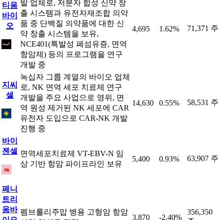
발 업체로, 저분자 합성 신약 창
티움
출 시스템과 유전자재조합 의약
바이
품 중 단백질 의약품에 대한 신
오
71,371 주
4,695
1.62%
약 창출 시스템을 보유,
NCE401(특발성 폐섬유증, 면역
항암제) 등의 프로그램을 연구
개발 중
녹십자 그룹 계열의 바이오 업체
지씨
로, NK 면역 세포 치료제 연구
셀
개발을 주요 사업으로 영위, 면
58,531 주
14,630
0.55%
역 원성 제거된 NK 세포에 CAR
유전자 도입으로 CAR-NK 개발
진행 중
바이
젠셀
면역세포치료제 VT-EBV-N 임
63,907 주
5,400
0.93%
상 기반 항암 파이프라인 보유
페니
트리
움바
펨브롤리주맙 병용 고형암 항암
356,350
3,870
-2.40%
이오