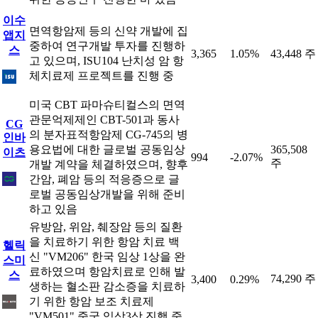
이수
면역항암제 등의 신약 개발에 집
앱지
중하여 연구개발 투자를 진행하
스
3,365
1.05%
43,448 주
고 있으며, ISU104 난치성 암 항
체치료제 프로젝트를 진행 중
미국 CBT 파마슈티컬스의 면역
관문억제제인 CBT-501과 동사
CG
의 분자표적항암제 CG-745의 병
인바
용요법에 대한 글로벌 공동임상
365,508
이츠
994
-2.07%
주
개발 계약을 체결하였으며, 향후
간암, 폐암 등의 적응증으로 글
로벌 공동임상개발을 위해 준비
하고 있음
유방암, 위암, 췌장암 등의 질환
을 치료하기 위한 항암 치료 백
헬릭
신 "VM206" 한국 임상 1상을 완
스미
료하였으며 항암치료로 인해 발
스
74,290 주
3,400
0.29%
생하는 혈소판 감소증을 치료하
기 위한 항암 보조 치료제
"VM501" 중국 임상3상 진행 중