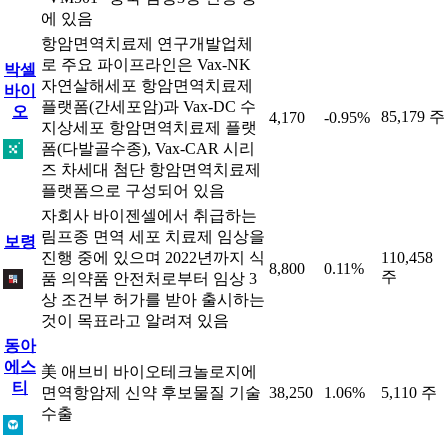
에 있음
항암면역치료제 연구개발업체
로 주요 파이프라인은 Vax-NK
박셀
자연살해세포 항암면역치료제
바이
플랫폼(간세포암)과 Vax-DC 수
오
85,179 주
4,170
-0.95%
지상세포 항암면역치료제 플랫
폼(다발골수종), Vax-CAR 시리
즈 차세대 첨단 항암면역치료제
플랫폼으로 구성되어 있음
자회사 바이젠셀에서 취급하는
림프종 면역 세포 치료제 임상을
보령
진행 중에 있으며 2022년까지 식
110,458
8,800
0.11%
주
품 의약품 안전처로부터 임상 3
상 조건부 허가를 받아 출시하는
것이 목표라고 알려져 있음
동아
에스
美 애브비 바이오테크놀로지에
티
면역항암제 신약 후보물질 기술
38,250
1.06%
5,110 주
수출