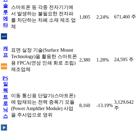
솔
스마트폰 등 각종 전자기기에
루
서 발생하는 불필요한 전자파
671,460 주
1,005
2.24%
에
를 차단하는 차폐 소재 제조 업
타
체
캐
표면 실장 기술(Surface Mount
프
Technology)을 활용한 스마트폰
24,595 주
2,380
1.28%
용 FPCA(연성 인쇄 회로 조립)
제조업체
PS
일
렉
이동 통신용 단말기(스마트폰)
트
에 탑재되는 전력 증폭기 모듈
3,129,642
로
8,160
-13.19%
주
(Power Amplifier Module) 사업
닉
을 주사업으로 영위
스