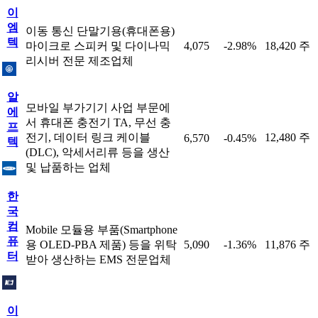
이
엠
이동 통신 단말기용(휴대폰용)
텍
마이크로 스피커 및 다이나믹
4,075
-2.98%
18,420 주
리시버 전문 제조업체
알
모바일 부가기기 사업 부문에
에
서 휴대폰 충전기 TA, 무선 충
프
전기, 데이터 링크 케이블
12,480 주
6,570
-0.45%
텍
(DLC), 악세서리류 등을 생산
및 납품하는 업체
한
국
컴
Mobile 모듈용 부품(Smartphone
퓨
용 OLED-PBA 제품) 등을 위탁
5,090
-1.36%
11,876 주
터
받아 생산하는 EMS 전문업체
이