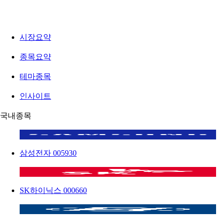
시장요약
종목요약
테마종목
인사이트
국내종목
삼성전자
005930
SK하이닉스
000660