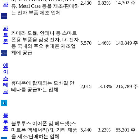
14,302 주
2,430
0.83%
자
류, Metal Case 등을 제조/판매하
는 전자 부품 제조 업체
파
카메라 모듈, 안테나 등 스마트
트
폰용 부품을 삼성 전자, LG전자
론
5,570
1.46%
140,849 주
등 국내외 주요 휴대폰 제조업
체에 공급.
에
이
스
휴대폰에 탑재되는 모바일 안
테
2,015
-3.13%
216,789 주
테나를 공급하는 업체
크
블
루
블루투스 이어폰 및 헤드셋(스
콤
마트폰 액세서리) 및 기타 제품
5,440
3.23%
55,301 주
을 제조/판매하는 업체