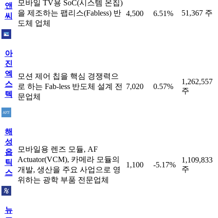
모바일 TV용 SoC(시스템 온칩)
앤
을 제조하는 팹리스(Fabless) 반
51,367 주
4,500
6.51%
씨
도체 업체
아
진
엑
모션 제어 칩을 핵심 경쟁력으
1,262,557
스
로 하는 Fab-less 반도체 설계 전
7,020
0.57%
주
텍
문업체
해
성
모바일용 렌즈 모듈, AF
옵
Actuator(VCM), 카메라 모듈의
1,109,833
틱
1,100
-5.17%
주
개발, 생산을 주요 사업으로 영
스
위하는 광학 부품 전문업체
뉴