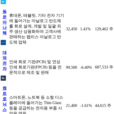
동
휴대폰, 태블릿, 기타 전자 기기
운
에 들어가는 아날로그 반도체
아
를 회로 설계, 개발 및 일괄 외
나
32,450
1.41%
129,462 주
주 생산 상용화하여 고객사에
텍
판매하는 팹리스 아날로그 반
도체 업체
대
덕
인쇄 회로 기판(PCB) 및 연성
전
인쇄 회로기판(FPCB) 등을 전
687,533 주
99,500
-6.40%
자
문적으로 제조 및 판매
켐
트
스마트폰, 노트북 등 소형 디스
로
플레이에 들어가는 Thin Glass
닉
21,400
-1.61%
44,615 주
등을 공급하는 전자용 부품 사
스
업을 영위