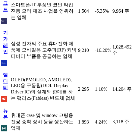
크
스마트폰/IT 부품인 코인 타입
드
진동 모터 제조 사업을 영위하
1,504
-5.35%
9,964 주
는 업체
기
가
삼성 전자의 주요 휴대전화 제
레
1,028,492
품에 모바일용 고주파(RF) 커넥
9,210
-16.20%
인
주
티비티 부품을 공급하는 업체
엘
OLED(PMOLED, AMOLED),
디
LED용 구동칩(DDI: Display
티
2,295
1.10%
14,204 주
Driver IC)의 설계와 판매를 하
는 팹리스(Fabless) 반도체 업체
뉴
휴대폰 case 및 window 코팅용
온
진공 증착 장비 등을 생산하는
3,118 주
1,893
4.24%
업체