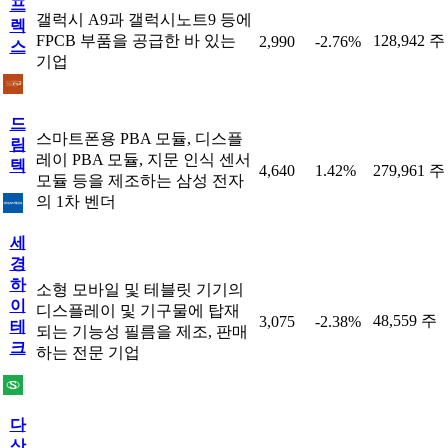
프
갤럭시 A9과 갤럭시노트9 등에
렉
FPCB 부품을 공급한 바 있는
128,942 주
2,990
-2.76%
스
기업
드
스마트폰용 PBA 모듈, 디스플
림
레이 PBA 모듈, 지문 인식 센서
텍
4,640
1.42%
279,961 주
모듈 등을 제조하는 삼성 전자
의 1차 벤더
세
경
하
소형 모바일 및 테블릿 기기의
이
디스플레이 및 기구물에 탑재
48,559 주
3,075
-2.38%
테
되는 기능성 필름을 제조, 판매
크
하는 전문 기업
다
산