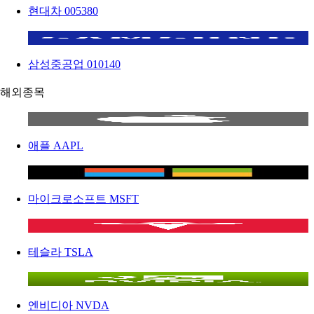
현대차
005380
삼성중공업
010140
해외종목
애플
AAPL
마이크로소프트
MSFT
테슬라
TSLA
엔비디아
NVDA