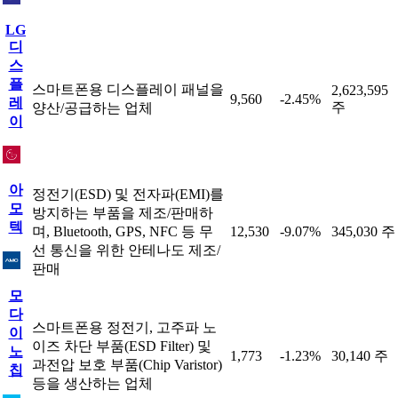
LG
디
스
플
스마트폰용 디스플레이 패널을
2,623,595
9,560
-2.45%
레
주
양산/공급하는 업체
이
아
정전기(ESD) 및 전자파(EMI)를
모
방지하는 부품을 제조/판매하
텍
며, Bluetooth, GPS, NFC 등 무
12,530
-9.07%
345,030 주
선 통신을 위한 안테나도 제조/
판매
모
다
스마트폰용 정전기, 고주파 노
이
이즈 차단 부품(ESD Filter) 및
노
1,773
-1.23%
30,140 주
과전압 보호 부품(Chip Varistor)
칩
등을 생산하는 업체