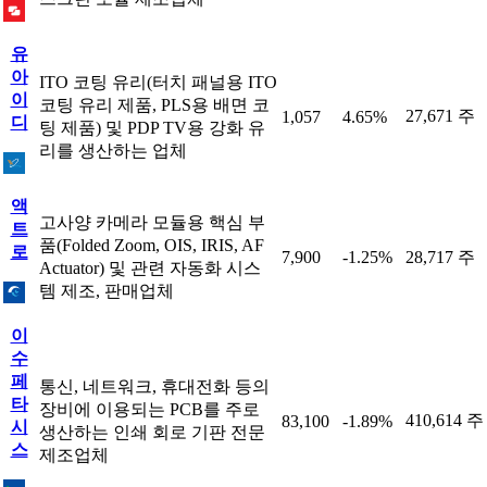
유
아
ITO 코팅 유리(터치 패널용 ITO
이
코팅 유리 제품, PLS용 배면 코
27,671 주
1,057
4.65%
디
팅 제품) 및 PDP TV용 강화 유
리를 생산하는 업체
액
고사양 카메라 모듈용 핵심 부
트
품(Folded Zoom, OIS, IRIS, AF
로
7,900
-1.25%
28,717 주
Actuator) 및 관련 자동화 시스
템 제조, 판매업체
이
수
페
통신, 네트워크, 휴대전화 등의
타
장비에 이용되는 PCB를 주로
410,614 주
83,100
-1.89%
시
생산하는 인쇄 회로 기판 전문
스
제조업체