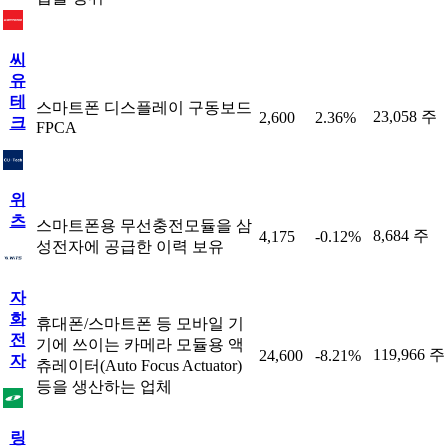
씨
유
테
스마트폰 디스플레이 구동보드
23,058 주
2,600
2.36%
크
FPCA
위
츠
스마트폰용 무선충전모듈을 삼
8,684 주
4,175
-0.12%
성전자에 공급한 이력 보유
자
화
휴대폰/스마트폰 등 모바일 기
전
기에 쓰이는 카메라 모듈용 액
119,966 주
24,600
-8.21%
자
츄레이터(Auto Focus Actuator)
등을 생산하는 업체
링