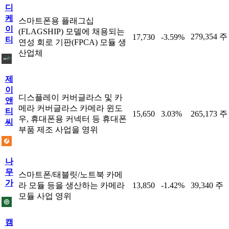
디
케
스마트폰용 플래그십
이
(FLAGSHIP) 모델에 채용되는
279,354 주
17,730
-3.59%
티
연성 회로 기판(FPCA) 모듈 생
산업체
제
이
디스플레이 커버글라스 및 카
앤
메라 커버글라스 카메라 윈도
티
15,650
3.03%
265,173 주
우, 휴대폰용 커넥터 등 휴대폰
씨
부품 제조 사업을 영위
나
무
스마트폰/태블릿/노트북 카메
가
라 모듈 등을 생산하는 카메라
13,850
-1.42%
39,340 주
모듈 사업 영위
캠