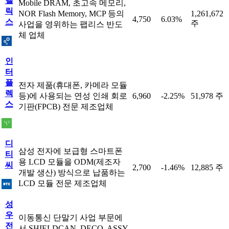
델
Mobile DRAM, 초고속 메모리,
릭
NOR Flash Memory, MCP 등의
1,261,672
4,750
6.03%
스
주
사업을 영위하는 팹리스 반도
체 업체
인
터
플
전자 제품(휴대폰, 카메라 모듈
렉
등)에 사용되는 연성 인쇄 회로
6,960
-2.25%
51,978 주
스
기판(FPCB) 전문 제조업체
디
삼성 전자에 보급형 스마트폰
티
용 LCD 모듈을 ODM(제조자
씨
2,700
-1.46%
12,885 주
개발 생산) 방식으로 납품하는
LCD 모듈 전문 제조업체
성
우
이동통신 단말기 사업 부문에
전
서 SHIELDCAN, DECO, ASSY