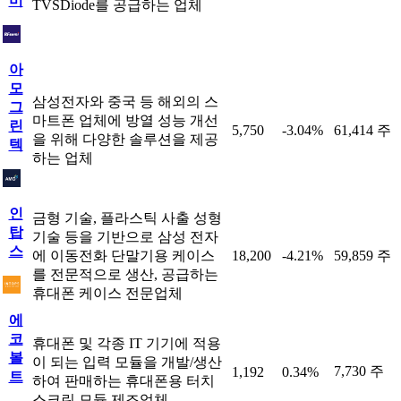
미
TVSDiode를 공급하는 업체
아
모
삼성전자와 중국 등 해외의 스
그
마트폰 업체에 방열 성능 개선
린
5,750
-3.04%
61,414 주
을 위해 다양한 솔루션을 제공
텍
하는 업체
인
금형 기술, 플라스틱 사출 성형
탑
기술 등을 기반으로 삼성 전자
스
에 이동전화 단말기용 케이스
18,200
-4.21%
59,859 주
를 전문적으로 생산, 공급하는
휴대폰 케이스 전문업체
에
코
휴대폰 및 각종 IT 기기에 적용
볼
이 되는 입력 모듈을 개발/생산
7,730 주
1,192
0.34%
트
하여 판매하는 휴대폰용 터치
스크린 모듈 제조업체