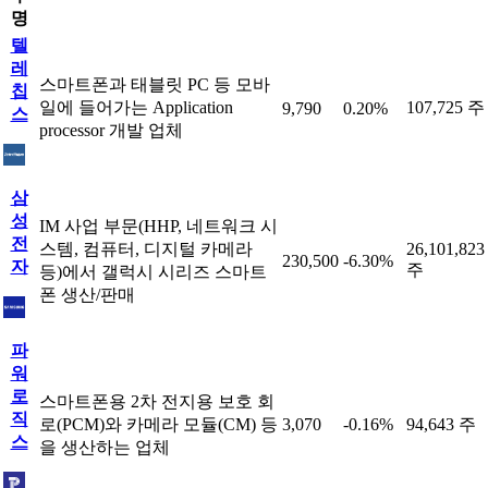
명
텔
레
스마트폰과 태블릿 PC 등 모바
칩
일에 들어가는 Application
107,725 주
9,790
0.20%
스
processor 개발 업체
삼
성
IM 사업 부문(HHP, 네트워크 시
전
스템, 컴퓨터, 디지털 카메라
26,101,823
230,500
-6.30%
자
주
등)에서 갤럭시 시리즈 스마트
폰 생산/판매
파
워
로
스마트폰용 2차 전지용 보호 회
직
로(PCM)와 카메라 모듈(CM) 등
3,070
-0.16%
94,643 주
스
을 생산하는 업체