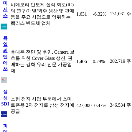
미
비메모리 반도체 집적 회로(IC)
지
의 연구/개발/외주 생산 및 판매
131,031 주
1,631
-6.32%
스
등을 주요 사업으로 영위하는
팹리스 반도체 업체
육
일
씨
휴대폰 전면 및 후면, Camera 보
엔
호를 위한 Cover Glass 생산, 판
202,719 주
1,406
0.29%
에
매하는 강화 유리 전문 가공업
쓰
체
삼
성
소형 전지 사업 부문에서 스마
SDI
트폰용 2차 전지를 삼성 전자에
346,534 주
427,000
-0.47%
공급
피