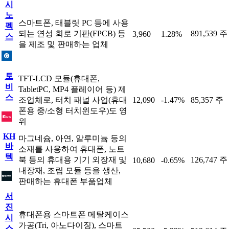
시
노
스마트폰, 태블릿 PC 등에 사용
펙
되는 연성 회로 기판(FPCB) 등
891,539 주
3,960
1.28%
스
을 제조 및 판매하는 업체
토
TFT-LCD 모듈(휴대폰,
비
TabletPC, MP4 플레이어 등) 제
스
조업체로, 터치 패널 사업(휴대
12,090
-1.47%
85,357 주
폰용 중/소형 터치윈도우)도 영
위
KH
마그네슘, 아연, 알루미늄 등의
바
소재를 사용하여 휴대폰, 노트
텍
북 등의 휴대용 기기 외장재 및
126,747 주
10,680
-0.65%
내장재, 조립 모듈 등을 생산,
판매하는 휴대폰 부품업체
서
진
휴대폰용 스마트폰 메탈케이스
시
가공(Tri, 아노다이징), 스마트
스