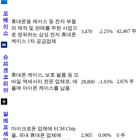
모
베
휴대폰용 케이스 등 전자 부품
이
의 제작 및 판매를 주된 사업으
42,467 주
3,470
-2.25%
스
로 영위하는 삼성 전자 휴대폰
케이스 1차 공급업체
슈
피
겐
휴대폰 케이스, 보호 필름 등 모
코
바일 액세서리 전문 업체로, 애
2,876 주
28,800
-1.03%
리
플에 아이폰 케이스를 납품
아
알
에
프
마이크로폰 업체에 ECM Chip
세
을, 국내 휴대폰 업체에
2,965
0.00%
0 주