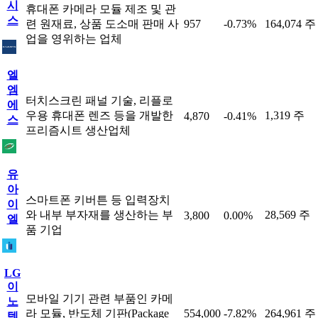
시
휴대폰 카메라 모듈 제조 및 관
스
련 원재료, 상품 도소매 판매 사
957
-0.73%
164,074 주
업을 영위하는 업체
엘
엠
터치스크린 패널 기술, 리플로
에
우용 휴대폰 렌즈 등을 개발한
1,319 주
4,870
-0.41%
스
프리즘시트 생산업체
유
아
스마트폰 키버튼 등 입력장치
이
와 내부 부자재를 생산하는 부
28,569 주
3,800
0.00%
엘
품 기업
LG
이
모바일 기기 관련 부품인 카메
노
라 모듈, 반도체 기판(Package
554,000
-7.82%
264,961 주
텍