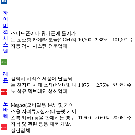
하
이
비
젼
스마트폰이나 휴대폰에 들어가
시
는 초소형 카메라 모듈(CCM)의
10,700
2.88%
101,671 주
스
자동 검사 시스템 전문업체
템
레
갤럭시 시리즈 제품에 납품되
몬
는 전자파 차폐 소재(EMI) 및 나
53,352 주
1,875
-2.75%
노 섬유 멤브레인 생산업체
노
Magnet(모바일용 본체 및 케이
바
스용 자석류), 심재(테블릿 케이
텍
스북 커버) 등을 판매하는 영구
11,500
-0.69%
20,062 주
자석 및 관련 응용 제품 개발,
생산업체