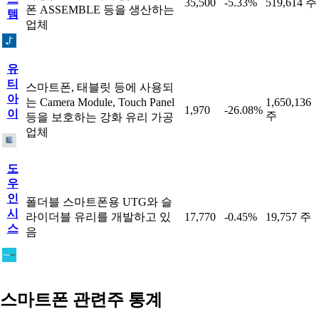
35,500
-5.33%
519,614 주
폰 ASSEMBLE 등을 생산하는
템
업체
유
티
스마트폰, 태블릿 등에 사용되
아
는 Camera Module, Touch Panel
1,650,136
1,970
-26.08%
이
주
등을 보호하는 강화 유리 가공
업체
도
우
인
폴더블 스마트폰용 UTG와 슬
시
라이더블 유리를 개발하고 있
17,770
-0.45%
19,757 주
스
음
스마트폰 관련주 통계