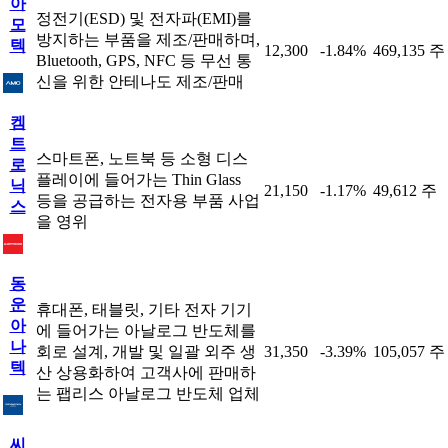
아
정전기(ESD) 및 전자파(EMI)를
모
방지하는 부품을 제조/판매하며,
텍
12,300
-1.84%
469,135 주
Bluetooth, GPS, NFC 등 무선 통
신을 위한 안테나도 제조/판매
켐
트
스마트폰, 노트북 등 소형 디스
로
플레이에 들어가는 Thin Glass
닉
21,150
-1.17%
49,612 주
등을 공급하는 전자용 부품 사업
스
을 영위
동
운
휴대폰, 태블릿, 기타 전자 기기
아
에 들어가는 아날로그 반도체를
나
회로 설계, 개발 및 일괄 외주 생
31,350
-3.39%
105,057 주
텍
산 상용화하여 고객사에 판매하
는 팹리스 아날로그 반도체 업체
씨