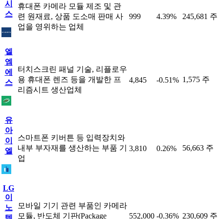
시
휴대폰 카메라 모듈 제조 및 관
스
련 원재료, 상품 도소매 판매 사
999
4.39%
245,681 주
업을 영위하는 업체
엘
엠
터치스크린 패널 기술, 리플로우
에
용 휴대폰 렌즈 등을 개발한 프
1,575 주
4,845
-0.51%
스
리즘시트 생산업체
유
아
스마트폰 키버튼 등 입력장치와
이
내부 부자재를 생산하는 부품 기
56,663 주
3,810
0.26%
엘
업
LG
이
모바일 기기 관련 부품인 카메라
노
모듈, 반도체 기판(Package
552,000
-0.36%
230,609 주
텍