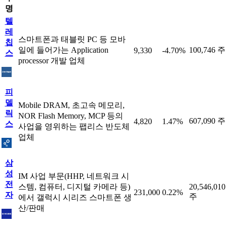
명
텔
레
스마트폰과 태블릿 PC 등 모바
칩
일에 들어가는 Application
100,746 주
9,330
-4.70%
스
processor 개발 업체
피
델
Mobile DRAM, 초고속 메모리,
릭
NOR Flash Memory, MCP 등의
607,090 주
4,820
1.47%
스
사업을 영위하는 팹리스 반도체
업체
삼
성
IM 사업 부문(HHP, 네트워크 시
전
스템, 컴퓨터, 디지털 카메라 등)
20,546,010
231,000
0.22%
자
주
에서 갤럭시 시리즈 스마트폰 생
산/판매