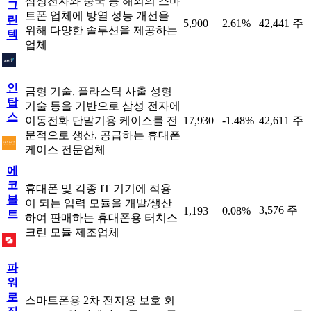
삼성전자와 중국 등 해외의 스마
그
트폰 업체에 방열 성능 개선을
린
5,900
2.61%
42,441 주
위해 다양한 솔루션을 제공하는
텍
업체
인
금형 기술, 플라스틱 사출 성형
탑
기술 등을 기반으로 삼성 전자에
스
이동전화 단말기용 케이스를 전
17,930
-1.48%
42,611 주
문적으로 생산, 공급하는 휴대폰
케이스 전문업체
에
코
휴대폰 및 각종 IT 기기에 적용
볼
이 되는 입력 모듈을 개발/생산
3,576 주
1,193
0.08%
트
하여 판매하는 휴대폰용 터치스
크린 모듈 제조업체
파
워
로
스마트폰용 2차 전지용 보호 회