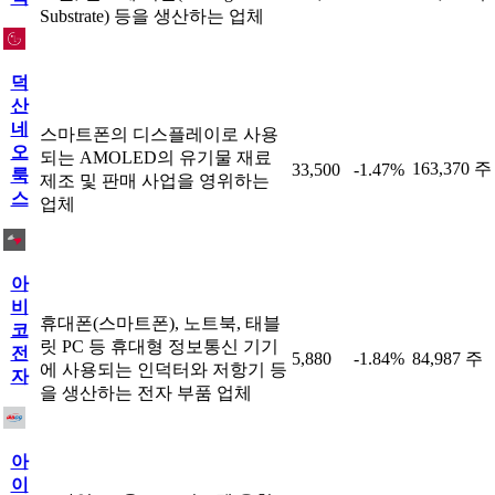
Substrate) 등을 생산하는 업체
덕
산
네
스마트폰의 디스플레이로 사용
오
되는 AMOLED의 유기물 재료
163,370 주
33,500
-1.47%
룩
제조 및 판매 사업을 영위하는
스
업체
아
비
휴대폰(스마트폰), 노트북, 태블
코
릿 PC 등 휴대형 정보통신 기기
전
5,880
-1.84%
84,987 주
에 사용되는 인덕터와 저항기 등
자
을 생산하는 전자 부품 업체
아
이