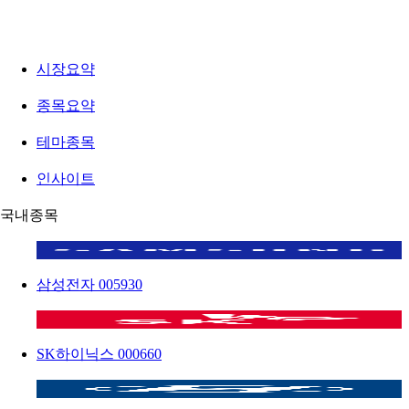
시장요약
종목요약
테마종목
인사이트
국내종목
삼성전자
005930
SK하이닉스
000660