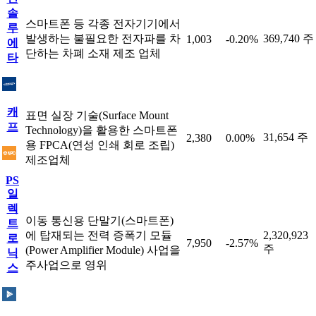
솔
스마트폰 등 각종 전자기기에서
루
발생하는 불필요한 전자파를 차
369,740 주
1,003
-0.20%
에
단하는 차폐 소재 제조 업체
타
캐
표면 실장 기술(Surface Mount
프
Technology)을 활용한 스마트폰
31,654 주
2,380
0.00%
용 FPCA(연성 인쇄 회로 조립)
제조업체
PS
일
렉
이동 통신용 단말기(스마트폰)
트
에 탑재되는 전력 증폭기 모듈
2,320,923
로
7,950
-2.57%
주
(Power Amplifier Module) 사업을
닉
주사업으로 영위
스