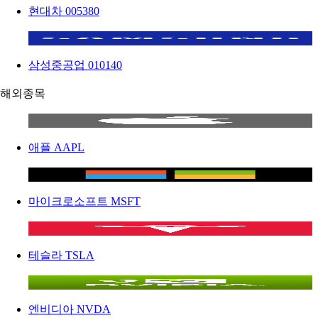
현대차
005380
삼성중공업
010140
해외종목
애플
AAPL
마이크로소프트
MSFT
테슬라
TSLA
엔비디아
NVDA