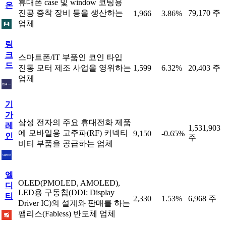
휴대폰 case 및 window 코팅용
온
진공 증착 장비 등을 생산하는
79,170 주
1,966
3.86%
업체
링
크
스마트폰/IT 부품인 코인 타입
드
진동 모터 제조 사업을 영위하는
1,599
6.32%
20,403 주
업체
기
가
삼성 전자의 주요 휴대전화 제품
레
1,531,903
에 모바일용 고주파(RF) 커넥티
9,150
-0.65%
인
주
비티 부품을 공급하는 업체
엘
OLED(PMOLED, AMOLED),
디
LED용 구동칩(DDI: Display
티
2,330
1.53%
6,968 주
Driver IC)의 설계와 판매를 하는
팹리스(Fabless) 반도체 업체