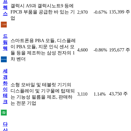
프
갤럭시 A9과 갤럭시노트9 등에
렉
FPCB 부품을 공급한 바 있는 기
135,399 주
2,970
-0.67%
스
업
드
스마트폰용 PBA 모듈, 디스플레
림
이 PBA 모듈, 지문 인식 센서 모
텍
4,600
-0.86%
195,677 주
듈 등을 제조하는 삼성 전자의 1
차 벤더
세
경
하
소형 모바일 및 테블릿 기기의
이
디스플레이 및 기구물에 탑재되
43,750 주
3,110
1.14%
테
는 기능성 필름을 제조, 판매하
크
는 전문 기업
다
산