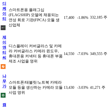
디
케
스마트폰용 플래그십
이
(FLAGSHIP) 모델에 채용되는
332,185 주
17,400
-1.86%
티
연성 회로 기판(FPCA) 모듈 생
산업체
제
이
디스플레이 커버글라스 및 카메
앤
라 커버글라스 카메라 윈도우,
티
14,550
-7.03%
349,555 주
휴대폰용 커넥터 등 휴대폰 부품
씨
제조 사업을 영위
나
무
스마트폰/태블릿/노트북 카메라
가
모듈 등을 생산하는 카메라 모듈
13,430
-3.03%
41,271 주
사업 영위
캠