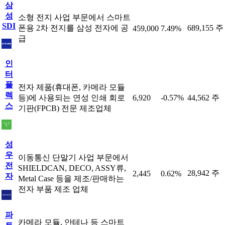
삼
성
소형 전지 사업 부문에서 스마트
SDI
폰용 2차 전지를 삼성 전자에 공
689,155 주
459,000
7.49%
급
인
터
플
전자 제품(휴대폰, 카메라 모듈
렉
등)에 사용되는 연성 인쇄 회로
6,920
-0.57%
44,562 주
스
기판(FPCB) 전문 제조업체
성
우
이동통신 단말기 사업 부문에서
전
SHIELDCAN, DECO, ASSY류,
28,942 주
2,445
0.62%
자
Metal Case 등을 제조/판매하는
전자 부품 제조 업체
파
카메라 모듈, 안테나 등 스마트