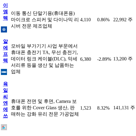
이
엠
이동 통신 단말기용(휴대폰용)
텍
마이크로 스피커 및 다이나믹 리
4,110
0.86%
22,992 주
시버 전문 제조업체
알
모바일 부가기기 사업 부문에서
에
휴대폰 충전기 TA, 무선 충전기,
프
데이터 링크 케이블(DLC), 악세
13,200 주
6,380
-2.89%
텍
서리류 등을 생산 및 납품하는
업체
육
일
씨
휴대폰 전면 및 후면, Camera 보
엔
호를 위한 Cover Glass 생산, 판
141,131 주
1,523
8.32%
에
매하는 강화 유리 전문 가공업체
쓰