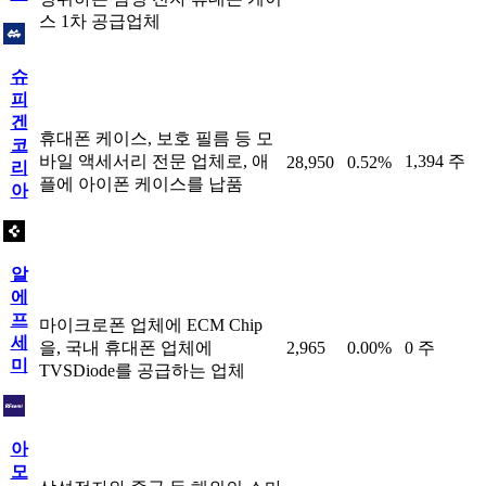
스 1차 공급업체
슈
피
겐
휴대폰 케이스, 보호 필름 등 모
코
바일 액세서리 전문 업체로, 애
1,394 주
28,950
0.52%
리
플에 아이폰 케이스를 납품
아
알
에
프
마이크로폰 업체에 ECM Chip
세
을, 국내 휴대폰 업체에
2,965
0.00%
0 주
미
TVSDiode를 공급하는 업체
아
모