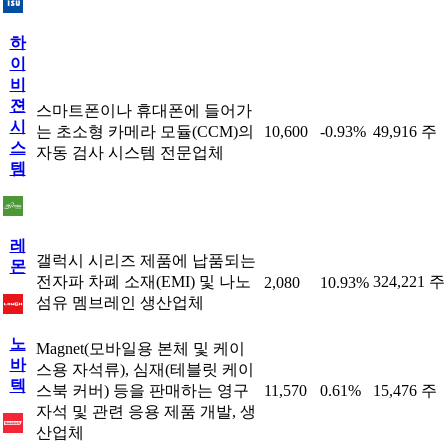
하
이
비
젼
스마트폰이나 휴대폰에 들어가
시
는 초소형 카메라 모듈(CCM)의
10,600
-0.93%
49,916 주
스
자동 검사 시스템 전문업체
템
레
갤럭시 시리즈 제품에 납품되는
몬
전자파 차폐 소재(EMI) 및 나노
324,221 주
2,080
10.93%
섬유 멤브레인 생산업체
노
Magnet(모바일용 본체 및 케이
바
스용 자석류), 심재(테블릿 케이
텍
스북 커버) 등을 판매하는 영구
11,570
0.61%
15,476 주
자석 및 관련 응용 제품 개발, 생
산업체