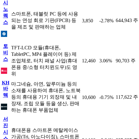
시
노
스마트폰, 태블릿 PC 등에 사용
펙
되는 연성 회로 기판(FPCB) 등
644,943 주
3,850
-2.78%
스
을 제조 및 판매하는 업체
토
TFT-LCD 모듈(휴대폰,
비
TabletPC, MP4 플레이어 등) 제
스
조업체로, 터치 패널 사업(휴대
12,460
3.06%
90,703 주
폰용 중/소형 터치윈도우)도 영
위
KH
마그네슘, 아연, 알루미늄 등의
바
소재를 사용하여 휴대폰, 노트북
텍
등의 휴대용 기기 외장재 및 내
117,622 주
10,600
-0.75%
장재, 조립 모듈 등을 생산, 판매
하는 휴대폰 부품업체
서
진
휴대폰용 스마트폰 메탈케이스
시
가공(Tri, 아노다이징), 스마트폰
스