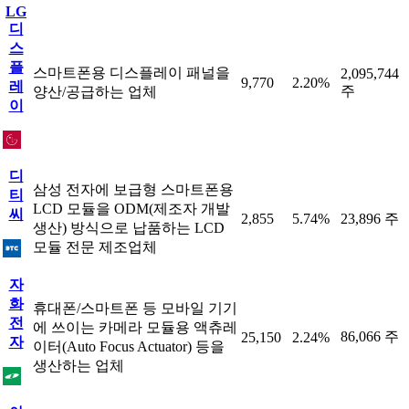
LG
디
스
플
스마트폰용 디스플레이 패널을
2,095,744
9,770
2.20%
레
주
양산/공급하는 업체
이
디
삼성 전자에 보급형 스마트폰용
티
LCD 모듈을 ODM(제조자 개발
씨
2,855
5.74%
23,896 주
생산) 방식으로 납품하는 LCD
모듈 전문 제조업체
자
화
휴대폰/스마트폰 등 모바일 기기
전
에 쓰이는 카메라 모듈용 액츄레
86,066 주
25,150
2.24%
자
이터(Auto Focus Actuator) 등을
생산하는 업체