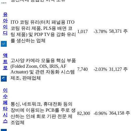
유
아
ITO 코팅 유리(터치 패널용 ITO
이
코팅 유리 제품, PLS용 배면 코
58,371 주
1,017
-3.78%
디
팅 제품) 및 PDP TV용 강화 유리
를 생산하는 업체
액
고사양 카메라 모듈용 핵심 부품
트
(Folded Zoom, OIS, IRIS, AF
로
7,740
-2.03%
31,127 주
Actuator) 및 관련 자동화 시스템
제조, 판매업체
이
수
페
통신, 네트워크, 휴대전화 등의
타
장비에 이용되는 PCB를 주로 생
364,158 주
82,300
-0.96%
시
산하는 인쇄 회로 기판 전문 제
스
조업체