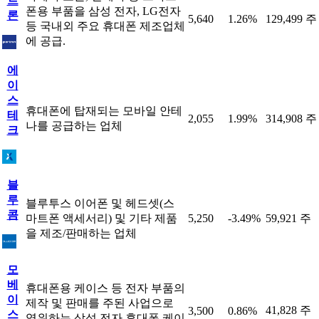
트
폰용 부품을 삼성 전자, LG전자
론
5,640
1.26%
129,499 주
등 국내외 주요 휴대폰 제조업체
에 공급.
에
이
스
휴대폰에 탑재되는 모바일 안테
테
2,055
1.99%
314,908 주
나를 공급하는 업체
크
블
루
블루투스 이어폰 및 헤드셋(스
콤
마트폰 액세서리) 및 기타 제품
5,250
-3.49%
59,921 주
을 제조/판매하는 업체
모
베
휴대폰용 케이스 등 전자 부품의
이
제작 및 판매를 주된 사업으로
41,828 주
3,500
0.86%
스
영위하는 삼성 전자 휴대폰 케이