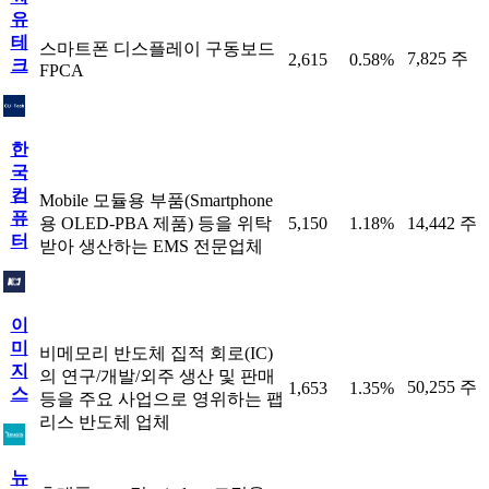
유
테
스마트폰 디스플레이 구동보드
7,825 주
2,615
0.58%
크
FPCA
한
국
컴
Mobile 모듈용 부품(Smartphone
퓨
용 OLED-PBA 제품) 등을 위탁
5,150
1.18%
14,442 주
터
받아 생산하는 EMS 전문업체
이
미
비메모리 반도체 집적 회로(IC)
지
의 연구/개발/외주 생산 및 판매
50,255 주
1,653
1.35%
스
등을 주요 사업으로 영위하는 팹
리스 반도체 업체
뉴