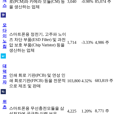
직
로(PCM)와 카메라 모듈(CM) 등
3,040
-0.98%
85,074 주
스
을 생산하는 업체
모
다
스마트폰용 정전기, 고주파 노이
이
즈 차단 부품(ESD Filter) 및 과전
노
1,714
-3.33%
4,986 주
압 보호 부품(Chip Varistor) 등을
칩
생산하는 업체
대
덕
인쇄 회로 기판(PCB) 및 연성 인
전
쇄 회로기판(FPCB) 등을 전문적
683,819 주
103,800
4.32%
자
으로 제조 및 판매
위
츠
스마트폰용 무선충전모듈을 삼
8,771 주
4,225
1.20%
성전자에 공급한 이력 보유