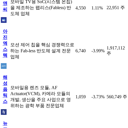
모바일 TV용 SoC(시스템 온칩)
앤
을 제조하는 팹리스(Fabless) 반
22,951 주
4,550
1.11%
씨
도체 업체
아
진
엑
모션 제어 칩을 핵심 경쟁력으로
1,917,112
스
하는 Fab-less 반도체 설계 전문
6,740
-3.99%
주
텍
업체
해
성
모바일용 렌즈 모듈, AF
옵
Actuator(VCM), 카메라 모듈의
틱
1,059
-3.73%
560,749 주
개발, 생산을 주요 사업으로 영
스
위하는 광학 부품 전문업체
뉴