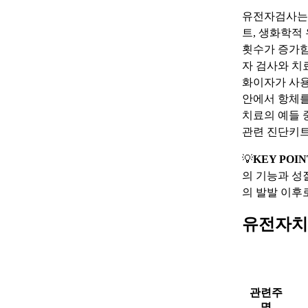
유전자검사는 
트, 생화학적
횟수가 증가함
자 검사와 치
화이자가 사용
안에서 항체를
치료의 예들 
관련 진단키트
💡
KEY POIN
의 기능과 성
의 발발 이후
유전자치
관련주
명