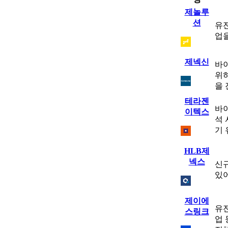
제놀루
션
유전
업을
제넥신
바이
위하
을 
테라젠
바이
이텍스
석
기
HLB제
넥스
신규
있어
제이에
유전
스링크
업 