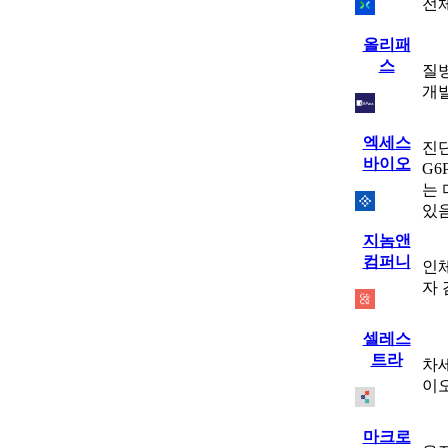
전체
올리패
스
질병
개발
엑세스
진단
바이오
G6
는 
있
지놈앤
컴퍼니
인
자 
셀레스
트라
차세
이
마크로