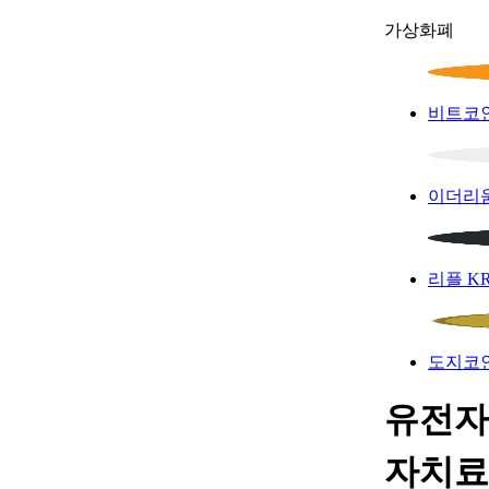
가상화폐
비트코
이더리
리플
K
도지코
유전자
자치료