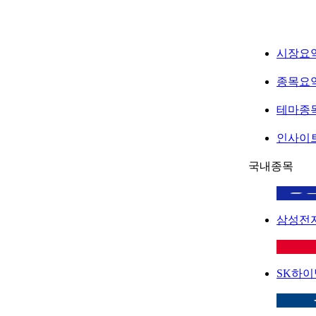
시장요
종목요
테마종
인사이
국내종목
삼성전
SK하