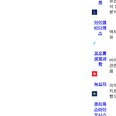
유전
젠
석
분
아이엠
비디엑
액
스
유
코오롱
생명과
바
학
관련
음
녹십자
의약
치료
했
큐리옥
스바이
오시스