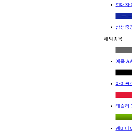
현대차
삼성중
해외종목
애플
A
마이크
테슬라
엔비디