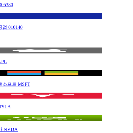
005380
공업
010140
APL
로소프트
MSFT
TSLA
아
NVDA