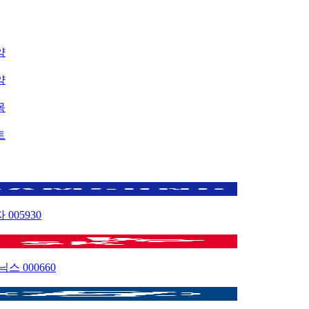
약
약
목
트
자
005930
이닉스
000660