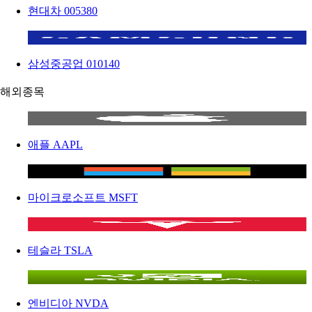
현대차
005380
삼성중공업
010140
해외종목
애플
AAPL
마이크로소프트
MSFT
테슬라
TSLA
엔비디아
NVDA