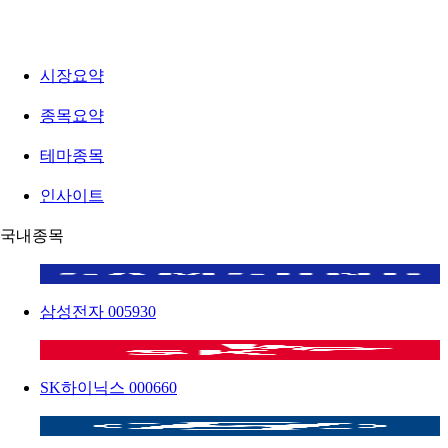
시장요약
종목요약
테마종목
인사이트
국내종목
삼성전자
005930
SK하이닉스
000660