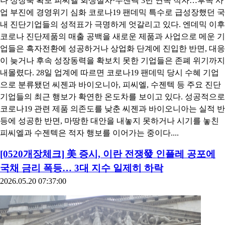
나 성장축 확보 피씨엘 회생절차·수젠텍 3년 연속 적자…후속 사
업 부진에 경영위기 심화 코로나19 팬데믹 특수로 급성장했던 국
내 진단기업들의 성적표가 극명하게 엇갈리고 있다. 엔데믹 이후
코로나 진단제품의 매출 공백을 새로운 제품과 사업으로 메운 기
업들은 흑자전환에 성공하거나 상업화 단계에 진입한 반면, 대응
이 늦거나 후속 성장동력을 확보치 못한 기업들은 존폐 위기까지
내몰렸다. 28일 업계에 따르면 코로나19 팬데믹 당시 수혜 기업
으로 분류됐던 씨젠과 바이오니아, 피씨엘, 수젠텍 등 주요 진단
기업들의 최근 행보가 확연한 온도차를 보이고 있다. 성공적으로
코로나19 관련 제품 의존도를 낮춘 씨젠과 바이오니아는 실적 반
등에 성공한 반면, 마땅한 대안을 내놓지 못하거나 시기를 놓친
피씨엘과 수젠텍은 적자 행보를 이어가는 중이다....
[0520개장체크] 美 증시, 이란 전쟁發 인플레 공포에
국채 금리 폭등… 3대 지수 일제히 하락
2026.05.20 07:37:00