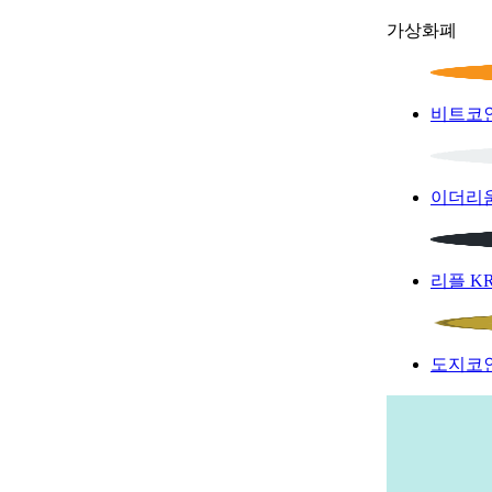
가상화폐
비트코
이더리
리플
K
도지코