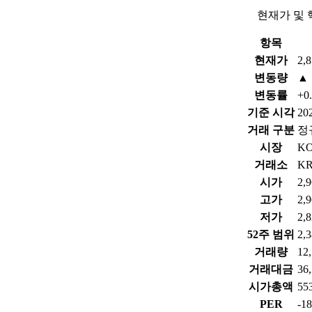
현재가 및 
항목
현재가
2,
변동량
▲ 
변동률
+0
기준 시각
202
거래 구분
정
시장
K
거래소
K
시가
2,
고가
2,
저가
2,
52주 범위
2,
거래량
12
거래대금
36
시가총액
5
PER
-1