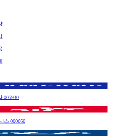
약
약
목
트
자
005930
이닉스
000660