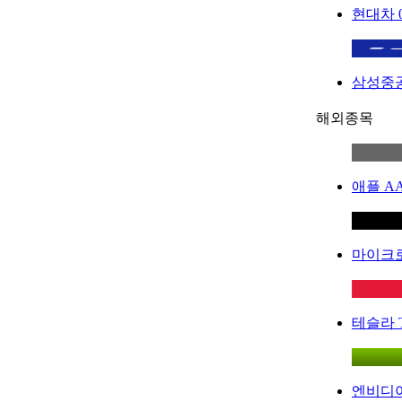
현대차
삼성중
해외종목
애플
A
마이크
테슬라
엔비디