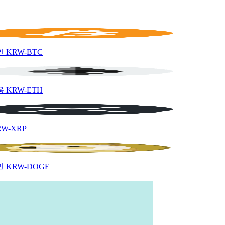
인
KRW-BTC
움
KRW-ETH
RW-XRP
인
KRW-DOGE