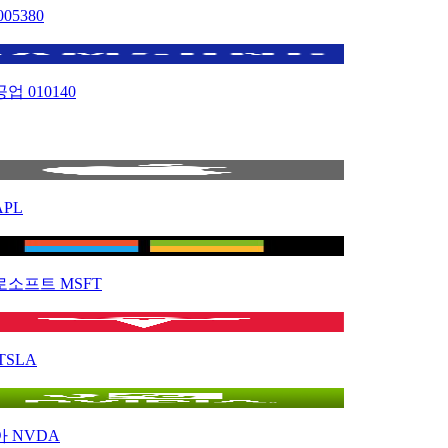
005380
공업
010140
APL
로소프트
MSFT
TSLA
아
NVDA