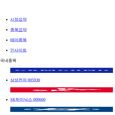
시장요약
종목요약
테마종목
인사이트
국내종목
삼성전자
005930
SK하이닉스
000660