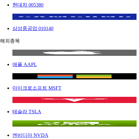
현대차
005380
삼성중공업
010140
해외종목
애플
AAPL
마이크로소프트
MSFT
테슬라
TSLA
엔비디아
NVDA