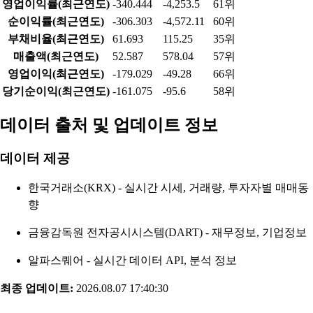
영업이익률(최근연도)
-340.444
-4,253.5
61위
순이익률(최근연도)
-306.303
-4,572.11
60위
부채비율(최근연도)
61.693
115.25
35위
매출액(최근연도)
52.587
578.04
57위
영업이익(최근연도)
-179.029
-49.28
66위
당기순이익(최근연도)
-161.075
-95.6
58위
데이터 출처 및 업데이트 정보
데이터 제공
한국거래소(KRX) - 실시간 시세, 거래량, 투자자별 매매동
향
금융감독원 전자공시시스템(DART) - 재무정보, 기업정보
알파스퀘어 - 실시간 데이터 API, 분석 정보
최종 업데이트:
2026.08.07 17:40:30