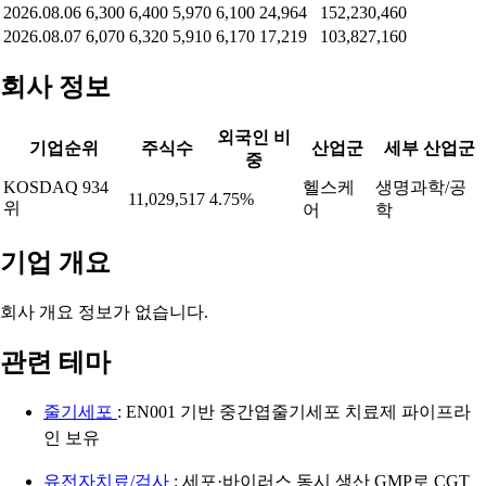
2026.08.06
6,300
6,400
5,970
6,100
24,964
152,230,460
2026.08.07
6,070
6,320
5,910
6,170
17,219
103,827,160
회사 정보
외국인 비
기업순위
주식수
산업군
세부 산업군
중
KOSDAQ 934
헬스케
생명과학/공
11,029,517
4.75%
위
어
학
기업 개요
회사 개요 정보가 없습니다.
관련 테마
줄기세포
: EN001 기반 중간엽줄기세포 치료제 파이프라
인 보유
유전자치료/검사
: 세포·바이러스 동시 생산 GMP로 CGT