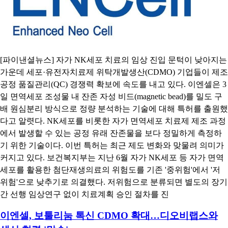
[파이낸셜뉴스] 자가 NK세포 치료의 임상 진입 문턱이 낮아지는
가운데 세포·유전자치료제 위탁개발생산(CDMO) 기업들이 제조
공정 품질관리(QC) 경쟁력 확보에 속도를 내고 있다. 이엔셀은 3
일 면역세포 조성물 내 잔존 자성 비드(magnetic bead)를 밀도 구
배 원심분리 방식으로 정량 분석하는 기술에 대해 특허를 출원했
다고 알렷다. NK세포를 비롯한 자가 면역세포 치료제 제조 과정
에서 발생할 수 있는 공정 유래 잔존물을 보다 정밀하게 측정하
기 위한 기술이다. 이번 특허는 최근 제도 변화와 맞물려 의미가
커지고 있다. 보건복지부는 지난 6월 자가 NK세포 등 자가 면역
세포를 활용한 첨단재생의료의 위험도를 기존 '중위험'에서 '저
위험'으로 낮추기로 의결했다. 저위험으로 분류되면 별도의 장기
간 선행 임상연구 없이 치료계획 승인 절차를 진
이엔셀, 보툴리눔 톡신 CDMO 확대…디오비랩스와