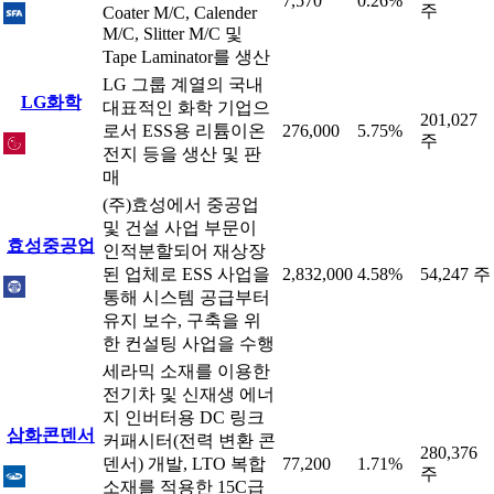
7,570
0.26%
주
Coater M/C, Calender
M/C, Slitter M/C 및
Tape Laminator를 생산
LG 그룹 계열의 국내
LG화학
대표적인 화학 기업으
201,027
로서 ESS용 리튬이온
276,000
5.75%
주
전지 등을 생산 및 판
매
(주)효성에서 중공업
및 건설 사업 부문이
효성중공업
인적분할되어 재상장
된 업체로 ESS 사업을
2,832,000
4.58%
54,247 주
통해 시스템 공급부터
유지 보수, 구축을 위
한 컨설팅 사업을 수행
세라믹 소재를 이용한
전기차 및 신재생 에너
지 인버터용 DC 링크
삼화콘덴서
커패시터(전력 변환 콘
280,376
덴서) 개발, LTO 복합
77,200
1.71%
주
소재를 적용한 15C급