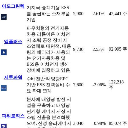
아모그린텍
기지국·중계기용 ESS
를 공급하는 소재부품
5,900
2.61%
42,441 주
기업
파우치형의 전기자동
차용 리튬이온 이차전
지 조립 공정 장비 제
엠플러스
조업체로 대면적, 대용
92,995 주
9,730
2.53%
량의 배터리가 사용되
는 전기자동차용 및
ESS용 이차전지 생산
장비에 집중하고 있음
지투파워
수배전반·태양광EPC
122,218
기반 ESS 전력설비 수
7,600
-2.06%
주
요 확대 연계
본사에 태양광 발전 시
설을 구축하고 태양광
연계형 에너지 저장 시
파워로직스
스템 진출을 본격화했
으며, 신성 솔라에너지
3,040
-0.98%
85,074 주