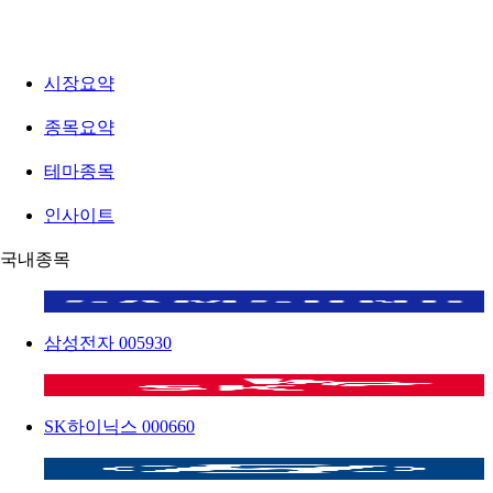
시장요약
종목요약
테마종목
인사이트
국내종목
삼성전자
005930
SK하이닉스
000660