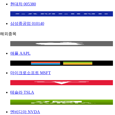
현대차
005380
삼성중공업
010140
해외종목
애플
AAPL
마이크로소프트
MSFT
테슬라
TSLA
엔비디아
NVDA