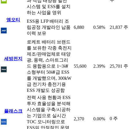
과 직접 태양광 발전
시스템 및 ESS를 설치
하는 사업을 영위
엠오티
ESS용 LFP 배터리 조
립공정 개발라인 납품
6,880
0.58%
21,837 주
이력 보유
로케트 배터리 브랜드
를 보유한 각종 축전지
제조/판매업체로 태양
세방전지
광, 풍력, 스마트그리
드 융합용으로 1~3㎾
55,600
2.39%
25,701 주
소형부터 50㎾급 ESS
를 개발했으며, 300kW
급 전기차 충전기용
ESS 개발도 성공함
전력 사용 현황과 ESS
투자 효율성을 분석해
시스템을 구축/시공하
플래스크
는 기업으로 실시간
0 주
2,370
0.00%
TOC 모니터링으로
ESS의 안정적인 운영