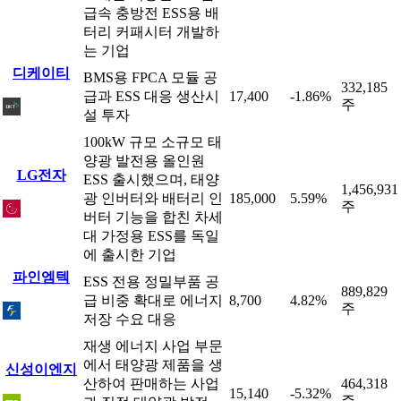
급속 충방전 ESS용 배
터리 커패시터 개발하
는 기업
디케이티
BMS용 FPCA 모듈 공
332,185
급과 ESS 대응 생산시
17,400
-1.86%
주
설 투자
100kW 규모 소규모 태
양광 발전용 올인원
LG전자
ESS 출시했으며, 태양
1,456,931
광 인버터와 배터리 인
185,000
5.59%
주
버터 기능을 합친 차세
대 가정용 ESS를 독일
에 출시한 기업
파인엠텍
ESS 전용 정밀부품 공
889,829
급 비중 확대로 에너지
8,700
4.82%
주
저장 수요 대응
재생 에너지 사업 부문
에서 태양광 제품을 생
신성이엔지
산하여 판매하는 사업
464,318
15,140
-5.32%
주