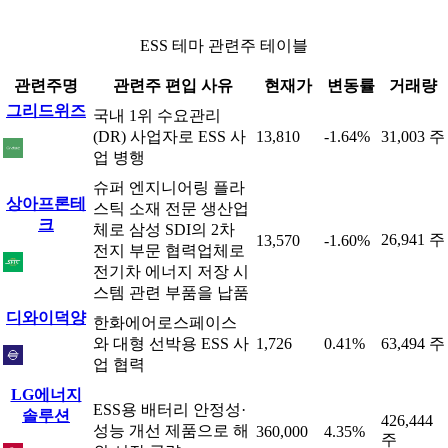
ESS 테마 관련주 테이블
관련주명
관련주 편입 사유
현재가
변동률
거래량
그리드위즈
국내 1위 수요관리
(DR) 사업자로 ESS 사
13,810
-1.64%
31,003 주
업 병행
슈퍼 엔지니어링 플라
상아프론테
스틱 소재 전문 생산업
크
체로 삼성 SDI의 2차
26,941 주
13,570
-1.60%
전지 부문 협력업체로
전기차 에너지 저장 시
스템 관련 부품을 납품
디와이덕양
한화에어로스페이스
와 대형 선박용 ESS 사
1,726
0.41%
63,494 주
업 협력
LG에너지
ESS용 배터리 안정성·
솔루션
426,444
성능 개선 제품으로 해
360,000
4.35%
주