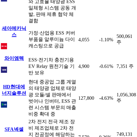
와 고효율 태양광 ESS
일체형 시스템 공동 개
발, 판매 제휴 협약 체
결함
세아메카닉
가정·산업용 ESS 커버
스
500,061
부품을 알루미늄 다이
4,055
-1.10%
주
캐스팅으로 공급
와이엠텍
ESS·전기차 충전기용
EV Relay 원천기술 기
4,900
-0.61%
7,351 주
반 보유
현대 중공업 그룹 계열
HD현대에
의 태양광 업체로 태양
너지솔루션
광 모듈/셀 판매에서
1,056,308
127,800
-4.63%
주
벗어나 인버터, ESS 관
련 시스템 부문의 매출
비중 확대 중
2차 전지 전극 제조 장
비 제조업체로 2차 전
SFA넥셀
749,131
지 전공정에 해당하는