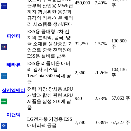
459,000
7.49%
주
급부터 산업용 MWh급
까지 광범위한 용량과
규격의 리튬-이온 배터
리 시스템을 생산/판매
ESS용 중대형 2차 전
피엔티
지의 분리막, 음극, 양
130,800
극 소재를 생산중인 기
32,250
1.57%
주
업으로 중국 전력원에
ESS용 설비를 납품
ESS용 리튬이온 배터
테라뷰
리 검사 시스템
104,136
2,360
-1.26%
주
TeraCota 3500 국내 공
급
전력 저장 장치용 APU
삼진엘앤디
개발과 함께 관련 APU
57,063 주
940
2.73%
제품을 삼성 SDI에 납
품
이랜텍
LG전자향 가정용 ESS
7,740
-0.39%
67,227 주
배터리팩 공급