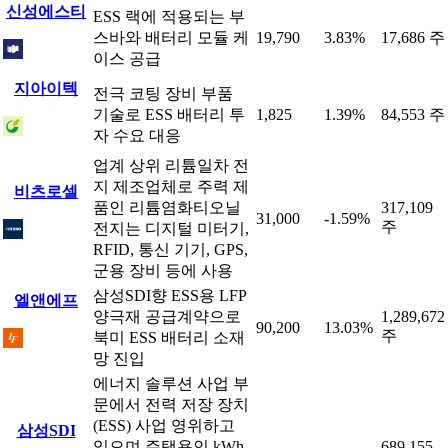
신성에스티
ESS 랙에 적용되는 부
스바와 배터리 모듈 케
19,790
3.83%
17,686 주
이스 공급
지아이텍
전극 코팅 장비 부품
기술로 ESS 배터리 투
1,825
1.39%
84,553 주
자 수요 대응
업계 상위 리튬일차 전
지 제조업체로 주력 제
비츠로셀
품인 리튬염화티오닐
317,109
31,000
-1.59%
주
전지는 디지털 미터기,
RFID, 통신 기기, GPS,
군용 장비 등에 사용
삼성SDI향 ESS용 LFP
엘앤에프
양극재 공급계약으로
1,289,672
90,200
13.03%
주
북미 ESS 배터리 소재
망 진입
에너지 솔루션 사업 부
문에서 전력 저장 장치
(ESS) 사업 영위하고
삼성SDI
있으며 주택용인 kWh
689,155