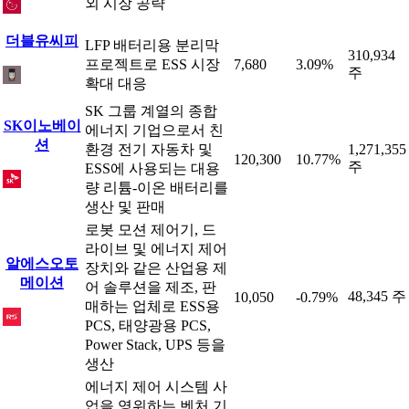
외 시장 공략
더블유씨피
LFP 배터리용 분리막
310,934
프로젝트로 ESS 시장
7,680
3.09%
주
확대 대응
SK 그룹 계열의 종합
SK이노베이
에너지 기업으로서 친
션
환경 전기 자동차 및
1,271,355
120,300
10.77%
주
ESS에 사용되는 대용
량 리튬-이온 배터리를
생산 및 판매
로봇 모션 제어기, 드
라이브 및 에너지 제어
알에스오토
장치와 같은 산업용 제
메이션
어 솔루션을 제조, 판
48,345 주
10,050
-0.79%
매하는 업체로 ESS용
PCS, 태양광용 PCS,
Power Stack, UPS 등을
생산
에너지 제어 시스템 사
업을 영위하는 벤처 기