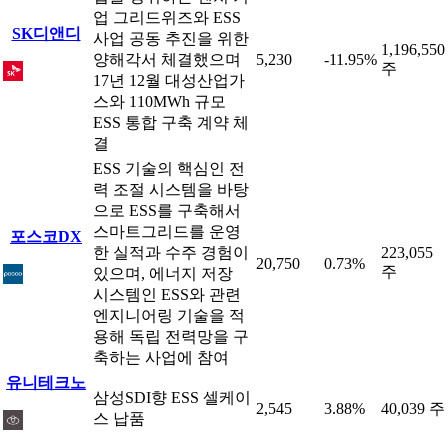
업 그리드위즈와 ESS
SK디앤디
사업 공동 추진을 위한
1,196,550
양해각서 체결했으며
5,230
-11.95%
주
17년 12월 대성산업가
스와 110MWh 규모
ESS 통합 구축 계약 체
결
ESS 기술의 핵심인 전
력 조절 시스템을 바탕
으로 ESS를 구축해서
스마트그리드를 운영
포스코DX
한 실적과 수주 경험이
223,055
20,750
0.73%
주
있으며, 에너지 저장
시스템인 ESS와 관련
엔지니어링 기술을 적
용해 독립 전력망을 구
축하는 사업에 참여
유니테크노
삼성SDI향 ESS 셀케이
2,545
3.88%
40,039 주
스 납품