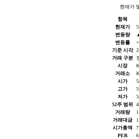
현재가 
항목
현재가
5
변동량
변동률
+
기준 시각
2
거래 구분
시장
거래소
시가
5
고가
5
저가
5
52주 범위
4
거래량
1
거래대금
1
시가총액
PER
6