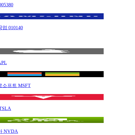
005380
공업
010140
APL
로소프트
MSFT
TSLA
아
NVDA