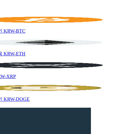
인
KRW-BTC
움
KRW-ETH
RW-XRP
인
KRW-DOGE