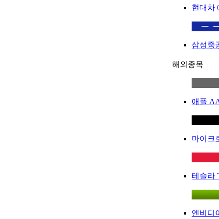
현대차
삼성중
해외종목
애플
A
마이크
테슬라
엔비디