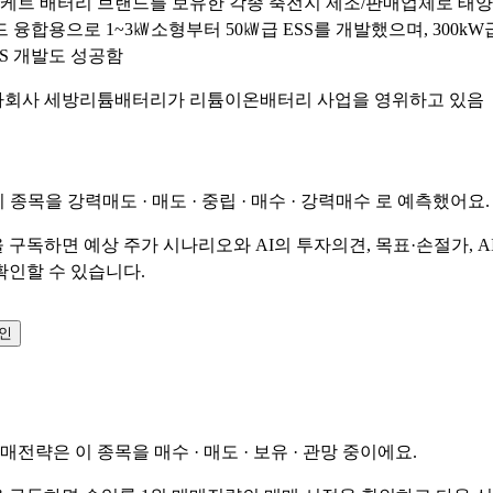
 로케트 배터리 브랜드를 보유한 각종 축전지 제조/판매업체로 태양광
 융합용으로 1~3㎾소형부터 50㎾급 ESS를 개발했으며, 300kW
SS 개발도 성공함
 자회사 세방리튬배터리가 리튬이온배터리 사업을 영위하고 있음
이 종목을
강력매도 · 매도 · 중립 · 매수 · 강력매수
로 예측했어요.
 구독하면 예상 주가 시나리오와 AI의 투자의견, 목표·손절가, A
확인할 수 있습니다.
확인
매매전략은 이 종목을
매수 · 매도 · 보유 · 관망
중이에요.