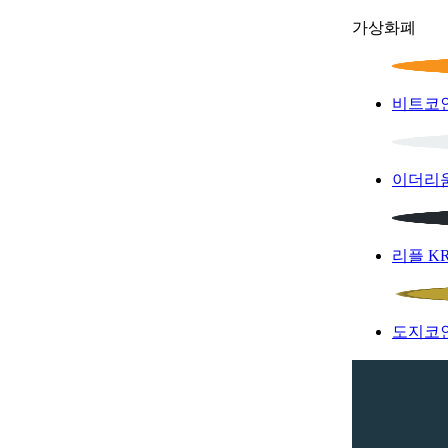
가상화폐
비트코
이더리
리플
K
도지코