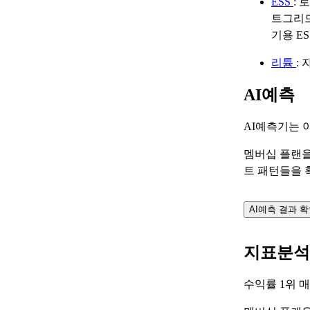
ESS
:
트그리드
기용 E
리튬
:
AI예측
AI예측기는 
멤버십 플랜을
트 패턴들을 
AI예측 결과 
지표분석
수익률 1위 