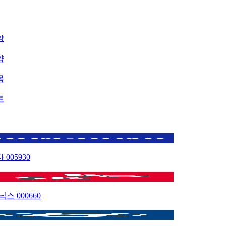
약
약
목
트
자
005930
이닉스
000660