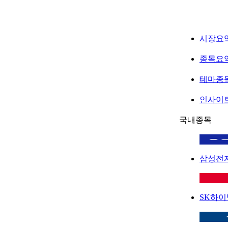
시장요
종목요
테마종
인사이
국내종목
삼성전
SK하