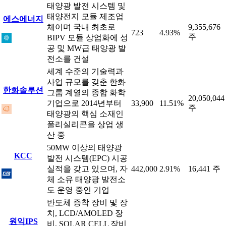
태양광 발전 시스템 및
태양전지 모듈 제조업
에스에너지
체이며 국내 최초로
9,355,676
723
4.93%
주
BIPV 모듈 상업화에 성
공 및 MW급 태양광 발
전소를 건설
세계 수준의 기술력과
사업 규모를 갖춘 한화
한화솔루션
그룹 계열의 종합 화학
20,050,044
기업으로 2014년부터
33,900
11.51%
주
태양광의 핵심 소재인
폴리실리콘을 상업 생
산 중
50MW 이상의 태양광
KCC
발전 시스템(EPC) 시공
실적을 갖고 있으며, 자
442,000
2.91%
16,441 주
체 소유 태양광 발전소
도 운영 중인 기업
반도체 증착 장비 및 장
치, LCD/AMOLED 장
원익IPS
비, SOLAR CELL 장비