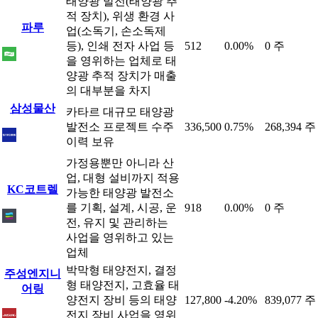
태양광 발전(태양광 추
적 장치), 위생 환경 사
파루
업(소독기, 손소독제
등), 인쇄 전자 사업 등
512
0.00%
0 주
을 영위하는 업체로 태
양광 추적 장치가 매출
의 대부분을 차지
삼성물산
카타르 대규모 태양광
발전소 프로젝트 수주
336,500
0.75%
268,394 주
이력 보유
가정용뿐만 아니라 산
업, 대형 설비까지 적용
KC코트렐
가능한 태양광 발전소
를 기획, 설계, 시공, 운
918
0.00%
0 주
전, 유지 및 관리하는
사업을 영위하고 있는
업체
박막형 태양전지, 결정
주성엔지니
형 태양전지, 고효율 태
어링
양전지 장비 등의 태양
127,800
-4.20%
839,077 주
전지 장비 사업을 영위