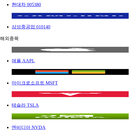
현대차
005380
삼성중공업
010140
해외종목
애플
AAPL
마이크로소프트
MSFT
테슬라
TSLA
엔비디아
NVDA