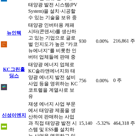
태양광 발전 시스템(PV
System)을 설치·시공할
수 있는 기술을 보유 중
태양광 인버터용 캐패
시터(콘덴서)를 생산하
뉴인텍
고 있는 기업으로 글로
216,861 주
930
0.00%
벌 인지도가 높은 "카코
뉴에너지"를 비롯한 인
버터 업체들에 판매 중
태양광 에너지 업체로
KC그린홀
KC솔라앤에너지와 태
딩스
양광 에너지 발전 설비
0 주
756
0.00%
사업 등을 영위하는 KC
코트렐을 계열사로 보
유
재생 에너지 사업 부문
에서 태양광 제품을 생
신성이엔지
산하여 판매하는 사업
과 직접 태양광 발전 시
15,140
-5.32%
464,318 주
스템 및 ESS를 설치하
는 사업을 영위하고 있