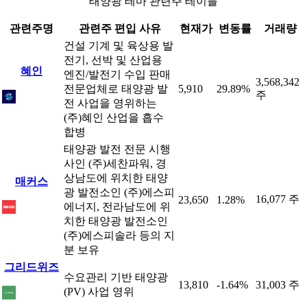
태양광 테마 관련주 테이블
관련주명
관련주 편입 사유
현재가
변동률
거래량
건설 기계 및 육상용 발
전기, 선박 및 산업용
혜인
엔진/발전기 수입 판매
3,568,342
전문업체로 태양광 발
5,910
29.89%
주
전 사업을 영위하는
(주)혜인 산업을 흡수
합병
태양광 발전 전문 시행
사인 (주)세찬파워, 경
상남도에 위치한 태양
매커스
광 발전소인 (주)에스피
16,077 주
23,650
1.28%
에너지, 전라남도에 위
치한 태양광 발전소인
(주)에스피솔라 등의 지
분 보유
그리드위즈
수요관리 기반 태양광
13,810
-1.64%
31,003 주
(PV) 사업 영위