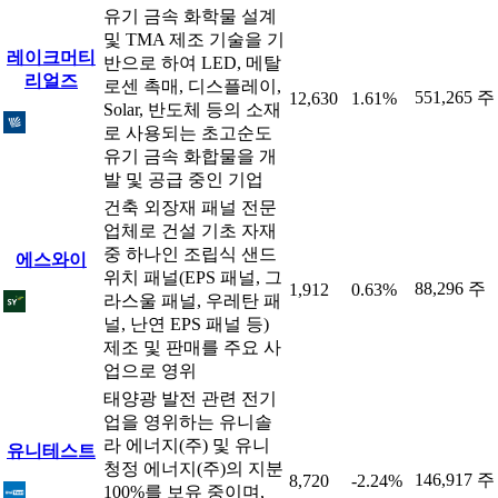
유기 금속 화학물 설계
및 TMA 제조 기술을 기
레이크머티
반으로 하여 LED, 메탈
리얼즈
로센 촉매, 디스플레이,
551,265 주
12,630
1.61%
Solar, 반도체 등의 소재
로 사용되는 초고순도
유기 금속 화합물을 개
발 및 공급 중인 기업
건축 외장재 패널 전문
업체로 건설 기초 자재
중 하나인 조립식 샌드
에스와이
위치 패널(EPS 패널, 그
88,296 주
1,912
0.63%
라스울 패널, 우레탄 패
널, 난연 EPS 패널 등)
제조 및 판매를 주요 사
업으로 영위
태양광 발전 관련 전기
업을 영위하는 유니솔
라 에너지(주) 및 유니
유니테스트
청정 에너지(주)의 지분
146,917 주
8,720
-2.24%
100%를 보유 중이며,