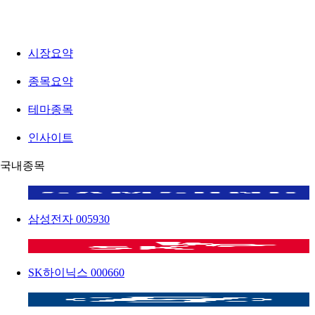
시장요약
종목요약
테마종목
인사이트
국내종목
삼성전자
005930
SK하이닉스
000660