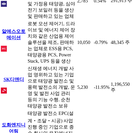
291,915 주
2,785
0.54%
및 가정용 태양광, 심야
전기 보일러 등을 생산
및 판매하고 있는 업체
로봇 모션 제어기, 드라
이브 및 에너지 제어 장
알에스오토
치와 같은 산업용 제어
메이션
솔루션을 제조, 판매하
10,050
-0.79%
48,345 주
는 업체로 ESS용 PCS,
태양광용 PCS, Power
Stack, UPS 등을 생산
신재생 에너지 개발 사
업 영위하고 있는 기업
SK디앤디
으로 태양광 발전소 및
1,196,550
풍력 발전소의 개발, 운
5,230
-11.95%
주
영 및 발전 사업 관리
등의 기능 수행. 순천
태양광 발전소 보유
태양광 발전소 EPC(설
계‧조달‧시공) 사업
도화엔지니
진행 중인 기업으로 종
어링