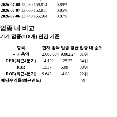
2026-07-08
12,280
159,914
0.89%
2026-07-07
13,000
152,911
0.85%
2026-07-06
13,440
155,504
0.87%
업종 내 비교
기계 업종(118개) 연간 기준
항목
현재 종목
업종 평균
업종 내 순위
시가총액
2,605.034
9,882.24
31위
PER(최근4분기)
14.129
125.27
34위
PBR
1.537
5.09
33위
ROE(최근4분기)
9.642
-4.08
22위
배당수익률(최근연도)
-
-
-위
영업이익률(최근연도)
12.826
-3.82
8위
순이익률(최근연도)
10.799
-9.44
14위
부채비율(최근연도)
131.858
92.26
25위
매출액(최근연도)
1,309.715
5,677.96
57위
영업이익(최근연도)
167.987
357.4
32위