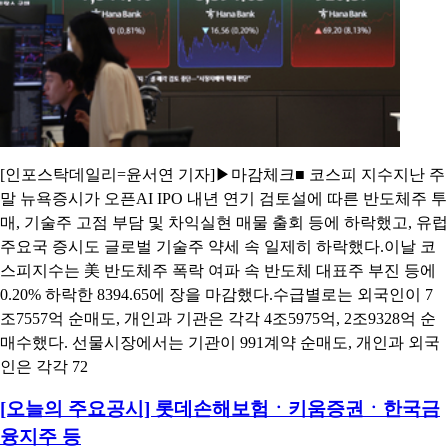
[인포스탁데일리=윤서연 기자]▶마감체크■ 코스피 지수지난 주
말 뉴욕증시가 오픈AI IPO 내년 연기 검토설에 따른 반도체주 투
매, 기술주 고점 부담 및 차익실현 매물 출회 등에 하락했고, 유럽
주요국 증시도 글로벌 기술주 약세 속 일제히 하락했다.이날 코
스피지수는 美 반도체주 폭락 여파 속 반도체 대표주 부진 등에
0.20% 하락한 8394.65에 장을 마감했다.수급별로는 외국인이 7
조7557억 순매도, 개인과 기관은 각각 4조5975억, 2조9328억 순
매수했다. 선물시장에서는 기관이 991계약 순매도, 개인과 외국
인은 각각 72
[오늘의 주요공시] 롯데손해보험ㆍ키움증권ㆍ한국금
융지주 등