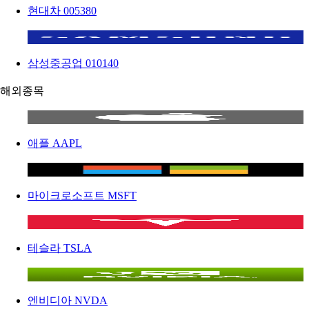
현대차
005380
삼성중공업
010140
해외종목
애플
AAPL
마이크로소프트
MSFT
테슬라
TSLA
엔비디아
NVDA