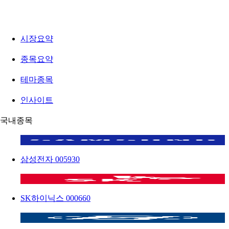
시장요약
종목요약
테마종목
인사이트
국내종목
삼성전자
005930
SK하이닉스
000660