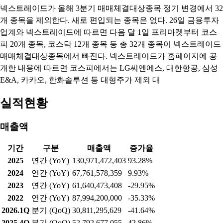
넥스트레이드가 올해 3분기 매매체결대상종목 정기 변경에서 32
개 종목을 제외한다. 새로 편입되는 종목은 없다. 26일 금융투자
업계와 넥스트레이드에 따르면 다음 달 1일 프리마켓부터 코스
피 20개 종목, 코스닥 12개 종목 등 총 32개 종목이 넥스트레이드
매매체결대상종목에서 빠진다. 넥스트레이드가 홈페이지에 공
개한 내용에 따르면 코스피에서는 LG씨엔에스, 대한항공, 삼성
E&A, 카카오, 한화솔루션 등 대형주가 제외 대
실적현황
매출액
기간
구분
매출액
증가율
2025
연간 (YoY)
130,971,472,403
93.28%
2024
연간 (YoY)
67,761,578,359
9.93%
2023
연간 (YoY)
61,640,473,408
-29.95%
2022
연간 (YoY)
87,994,200,000
-35.33%
2026.1Q
분기 (QoQ)
30,811,295,629
-41.64%
2025.4Q
분기 (QoQ)
52,792,677,055
42.86%