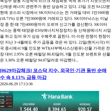
특징주 중동 지정학적 리스크 재점화로 국제 유가가 치솟으면서
신재생 에너지 관련주가 동반 상승하고 있다. 23일 오전 9시22분
현재 코스피 시장에서 SK이터닉스는 전 거래일 대비 1만1600원
(18.71%) 오른 7만3600원에 거래되고 있다. SK이터닉스는 이날
장 중 한 때 7만4000원까지 오르며 신고가를 경신했다. SK이터
닉스는 풍력·태양광·ESS(에너지저장장치) 등 신재생에너지 사업
을 하고 있어 유가 상승 수혜주로 꼽힌다. 미-이란 전쟁이 한창이
던 지난 3~4월에도 주가 급등을 겪은 바 있다. 22일(현지시각) 미
국 증시에서 9월 인도분 WTI(서부텍사스산원유) 선물 가격은 전
장 대비 2.95% 오른 배럴당 86.83달러, 9월 인도분 브렌트유 선물
은 3.36% 오른 배럴당 94.07달러로 마감했다...
[0629마감체크] 코스닥 지수, 외국인·기관 동반 순매
수 속 8.13% 급등 마감
2026.06.29 17:13:36