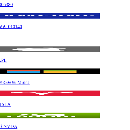
005380
공업
010140
APL
로소프트
MSFT
TSLA
아
NVDA