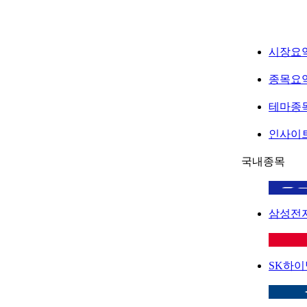
시장요
종목요
테마종
인사이
국내종목
삼성전
SK하