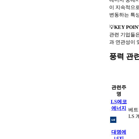
이 지속적으로
변동하는 특성
💡
KEY POIN
관련 기업들은
과 연관성이 
풍력 관
관련주
명
LS에코
에너지
베트
LS
대명에
너지