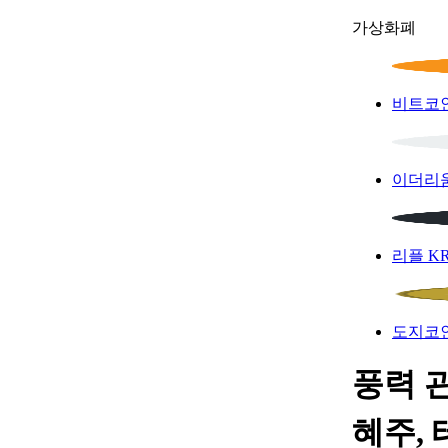
가상화폐
비트코
이더리
리플
K
도지코
풍력 관
혜주,