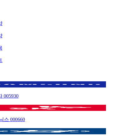
약
약
목
트
자
005930
이닉스
000660