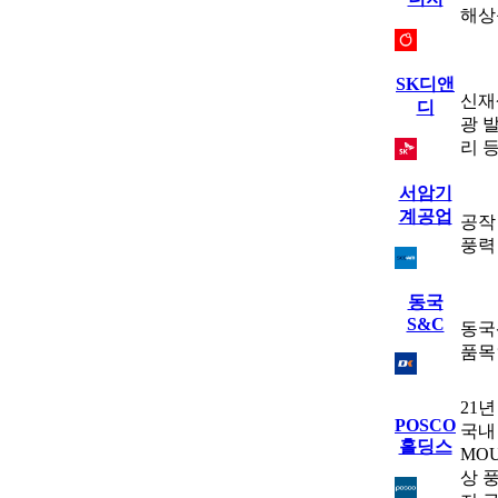
해상
SK디앤
신재
디
광 
리 
서암기
계공업
공작
풍력
동국
S&C
동국
품목
21
POSCO
국내
홀딩스
MO
상 