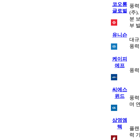
코오롱
풍력
글로벌
(주)
분 
부 
유니슨
대규
풍력
케이피
에프
풍력
씨에스
윈드
풍력
며 
삼영엠
텍
플랜
력 