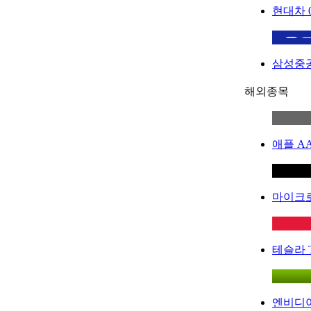
현대차
삼성중
해외종목
애플
A
마이크
테슬라
엔비디