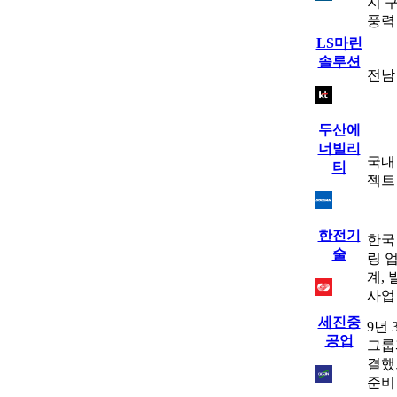
지 
풍력
LS마린
솔루션
전남
두산에
너빌리
국내
티
젝트
한전기
한국
술
링 
계,
사업
세진중
9년
공업
그룹
결했
준비